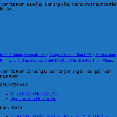
Tóm tắt: Kinh lá Buông là những dòng chữ được khắc họa trên
lá cây...
Kinh lá Buông trong đời sống tu học của chư Tăng Phật giáo Nam tông
Kinh tại chùa Tam Bảo thành phố Đà Nẵng (Ths. Đại đức Thích Pháp
Hiếu, Ths. Đại đức Yokkeo Ngeun, Ths. Đinh Đức Hiền)
Tóm tắt: Kinh Lá buông là một trong những tài liệu quý, hiếm
nằm trong...
CHUYÊN MỤC
Tạp Chí Văn Hoá Các Số
Mục Lục Chủ Đề Các Số
Bài viết mới
PHẬT SỰ ONLINE – NỀN TẢNG TRUYỀN THÔNG