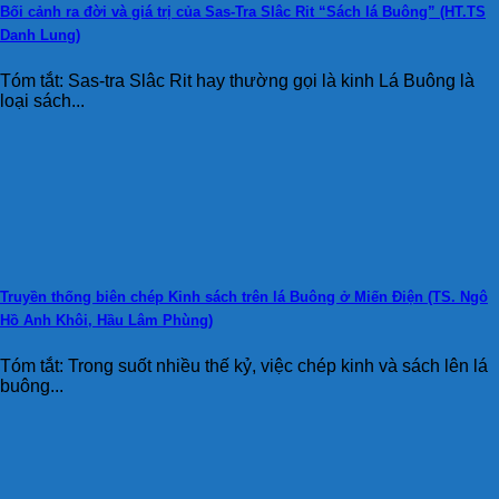
Bối cảnh ra đời và giá trị của Sas-Tra Slâc Rit “Sách lá Buông” (HT.TS
Danh Lung)
Tóm tắt: Sas-tra Slâc Rit hay thường gọi là kinh Lá Buông là
loại sách...
Truyền thống biên chép Kinh sách trên lá Buông ở Miến Điện (TS. Ngô
Hồ Anh Khôi, Hầu Lâm Phùng)
Tóm tắt: Trong suốt nhiều thế kỷ, việc chép kinh và sách lên lá
buông...