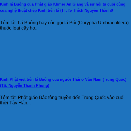
Kinh lá Buông của Phật giáo Khmer An Giang và sự hội tụ cuối cùng
của nghệ thuật chép Kinh trên lá (TT.TS Thích Nguyên Thành0
Tóm tắt: Lá Buông hay còn gọi lá Bối (Corypha Umbraculifera)
thuộc loại cây họ...
Kinh Phật viết trên lá Buông của người Thái ở Vân Nam (Trung Quốc)
(TS. Nguyễn Thanh Phong)
Tóm tắt: Phật giáo Bắc tông truyền đến Trung Quốc vào cuối
thời Tây Hán...