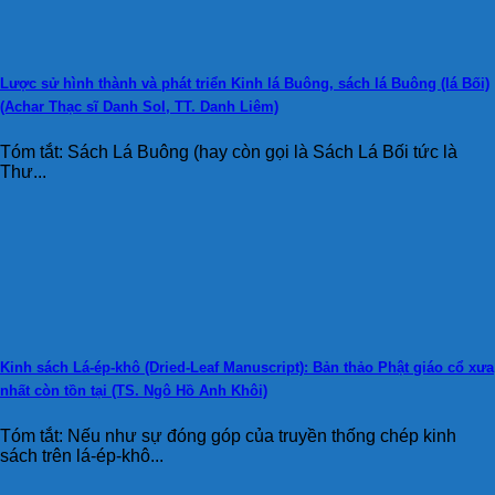
Lược sử hình thành và phát triển Kinh lá Buông, sách lá Buông (lá Bối)
(Achar Thạc sĩ Danh Sol, TT. Danh Liêm)
Tóm tắt: Sách Lá Buông (hay còn gọi là Sách Lá Bối tức là
Thư...
Kinh sách Lá-ép-khô (Dried-Leaf Manuscript): Bản thảo Phật giáo cổ xưa
nhất còn tồn tại (TS. Ngô Hồ Anh Khôi)
Tóm tắt: Nếu như sự đóng góp của truyền thống chép kinh
sách trên lá-ép-khô...