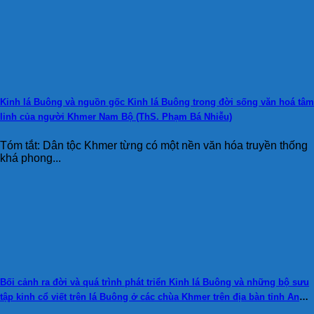
Kinh lá Buông và nguồn gốc Kinh lá Buông trong đời sống văn hoá tâm
linh của người Khmer Nam Bộ (ThS. Phạm Bá Nhiễu)
Tóm tắt: Dân tộc Khmer từng có một nền văn hóa truyền thống
khá phong...
Bối cảnh ra đời và quá trình phát triển Kinh lá Buông và những bộ sưu
tập kinh cổ viết trên lá Buông ở các chùa Khmer trên địa bàn tỉnh An
Giang (Bùi Thị Thúy)