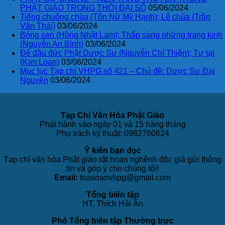
PHẬT GIÁO TRONG THỜI ĐẠI SỐ
05/06/2024
Tiếng chuông chùa (Tôn Nữ Mỹ Hạnh); Lễ chùa (Trần
Văn Thái)
03/06/2024
Bóng sen (Hồng Nhật Lam); Thắp sáng những trang kinh
(Nguyễn An Bình)
03/06/2024
Đê đầu đức Phật Dược Sư (Nguyễn Chí Thiện); Tự tại
(Kim Loan)
03/06/2024
Mục lục Tạp chí VHPG số 421 – Chủ đề: Dược Sư Đại
Nguyện
03/06/2024
Tạp Chí Văn Hóa Phật Giáo
Phát hành vào ngày 01 và 15 hàng tháng
Phụ trách kỹ thuật: 0982760624
Ý kiến bạn đọc
Tạp chí văn hóa Phật giáo rất hoan nghênh độc giả gửi thông
tin và góp ý cho chúng tôi!
Email:
toasoanvhpg@gmail.com
Tổng biên tập
HT. Thích Hải Ấn
Phó Tổng biên tập Thường trực