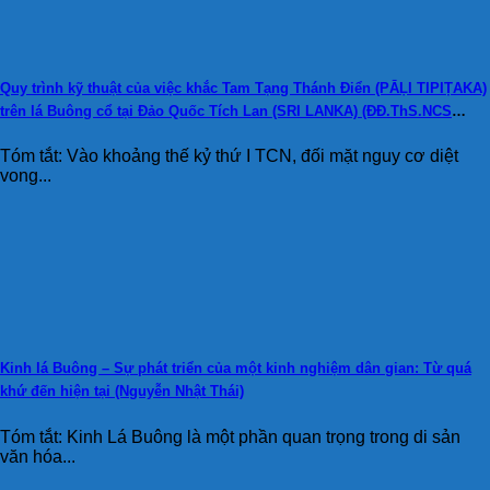
Quy trình kỹ thuật của việc khắc Tam Tạng Thánh Điển (PĀḶI TIPIṬAKA)
trên lá Buông cổ tại Đảo Quốc Tích Lan (SRI LANKA) (ĐĐ.ThS.NCS
Thích Đồng Tâm)
Tóm tắt: Vào khoảng thế kỷ thứ I TCN, đối mặt nguy cơ diệt
vong...
Kinh lá Buông – Sự phát triển của một kinh nghiệm dân gian: Từ quá
khứ đến hiện tại (Nguyễn Nhật Thái)
Tóm tắt: Kinh Lá Buông là một phần quan trọng trong di sản
văn hóa...