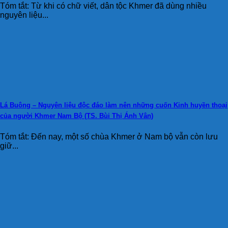
Tóm tắt: Từ khi có chữ viết, dân tộc Khmer đã dùng nhiều
nguyên liệu...
Lá Buông – Nguyên liệu độc đáo làm nên những cuốn Kinh huyền thoại
của người Khmer Nam Bộ (TS. Bùi Thị Ánh Vân)
Tóm tắt: Đến nay, một số chùa Khmer ở Nam bộ vẫn còn lưu
giữ...