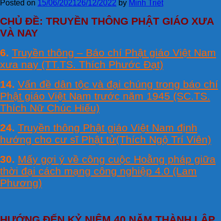
Posted on
15/06/2021
26/12/2022
by
Minh Triết
CHỦ ĐỀ: TRUYỀN THÔNG PHẬT GIÁO XƯA
VÀ NAY
6.
Truyền thông – Báo chí Phật giáo Việt Nam
xưa nay (TT.TS. Thích Phước Đạt)
14.
Vấn đề dân tộc và đại chúng trong báo chí
Phật giáo Việt Nam trước năm 1945 (SC.TS.
Thích Nữ Chúc Hiếu)
24.
Truyền thông Phật giáo Việt Nam định
hướng cho cư sĩ Phật tử(Thích Ngộ Trí Viên)
30.
Mấy gợi ý về công cuộc Hoằng pháp giữa
thời đại cách mạng công nghiệp 4.0 (Lam
Phương)
HƯỚNG ĐẾN KỶ NIỆM 40 NĂM THÀNH LẬP