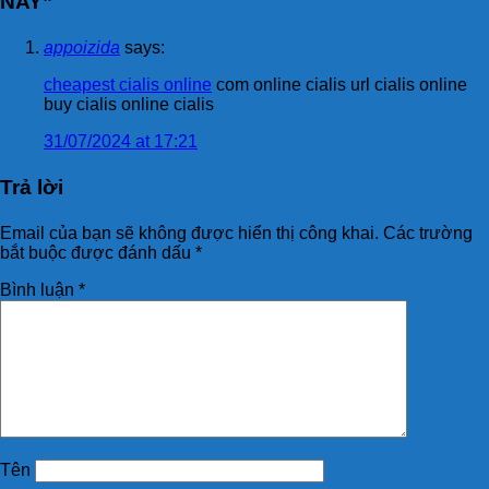
NAY
”
appoizida
says:
cheapest cialis online
com online cialis url cialis online
buy cialis online cialis
31/07/2024 at 17:21
Trả lời
Email của bạn sẽ không được hiển thị công khai.
Các trường
bắt buộc được đánh dấu
*
Bình luận
*
Tên