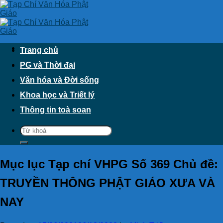
Skip
to
content
Trang chủ
PG và Thời đại
Văn hóa và Đời sống
Khoa học và Triết lý
Thông tin toà soạn
Mục lục Tạp chí VHPG Số 369 Chủ đề:
TRUYỀN THÔNG PHẬT GIÁO XƯA VÀ
NAY