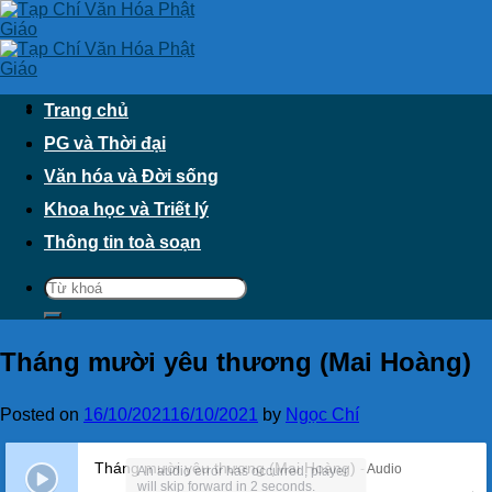
Skip
to
content
Trang chủ
PG và Thời đại
Văn hóa và Đời sống
Khoa học và Triết lý
Thông tin toà soạn
Tháng mười yêu thương (Mai Hoàng)
Posted on
16/10/2021
16/10/2021
by
Ngọc Chí
Tháng mười yêu thương (Mai Hoàng)
- Audio
An audio error has occurred, player
will skip forward in 2 seconds.