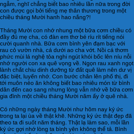
ngẫm, nghĩ chẳng biết bao nhiêu lần nữa trong đời
con được gọi bởi tiếng mẹ thân thương trong một
chiều tháng Mười hanh hao nắng?!
Tháng Mười con nhớ nhung một bữa cơm chiều có
đầy đủ mẹ cha, có đàn em thơ bé ríu rít tiếng nói
cười quanh nhà. Bữa cơm bình yên đạm bạc với
rau cỏ vườn nhà, cá dưới ao cha vớt. Nồi cá thơm
phức mùi lá nghệ tỏa nghi ngút khói bốc lên níu nỗi
nhớ người con xa quê vọng về. Ngọn rau xanh ngọt
lành chắt chiu dinh dưỡng từ đất quê làm nên dư vị
đặc biệt, luyến nhớ. Con bước chân lên phố thị, đi
tới muôn nẻo ăn không biết bao nhiêu món từ bình
dân đến cao sang nhưng lòng vẫn nhớ về bữa cơm
gia đình một chiều tháng Mười năm ấy ở quê nhà.
Có những ngày tháng Mười như hôm nay ký ức
trong ta lại ùa về thật khẽ. Những ký ức thật đẹp đã
theo ta đi suốt năm tháng. Thật lạ làm sao, mỗi lần
ký ức gợi nhớ lòng ta bình yên không thể tả. Bình