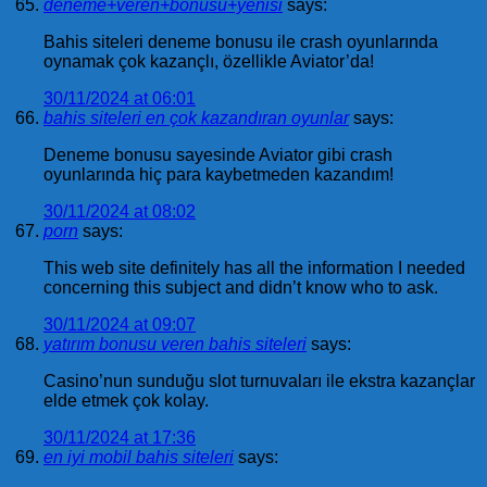
deneme+veren+bonusu+yenisi
says:
Bahis siteleri deneme bonusu ile crash oyunlarında
oynamak çok kazançlı, özellikle Aviator’da!
30/11/2024 at 06:01
bahis siteleri en çok kazandıran oyunlar
says:
Deneme bonusu sayesinde Aviator gibi crash
oyunlarında hiç para kaybetmeden kazandım!
30/11/2024 at 08:02
porn
says:
This web site definitely has all the information I needed
concerning this subject and didn’t know who to ask.
30/11/2024 at 09:07
yatırım bonusu veren bahis siteleri
says:
Casino’nun sunduğu slot turnuvaları ile ekstra kazançlar
elde etmek çok kolay.
30/11/2024 at 17:36
en iyi mobil bahis siteleri
says: