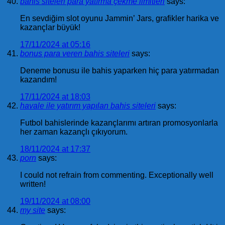
bahis siteleri para yatırma çekme limitleri
says:
En sevdiğim slot oyunu Jammin’ Jars, grafikler harika ve
kazançlar büyük!
17/11/2024 at 05:16
bonus para veren bahis siteleri
says:
Deneme bonusu ile bahis yaparken hiç para yatırmadan
kazandım!
17/11/2024 at 18:03
havale ile yatırım yapılan bahis siteleri
says:
Futbol bahislerinde kazançlarımı artıran promosyonlarla
her zaman kazançlı çıkıyorum.
18/11/2024 at 17:37
porn
says:
I could not refrain from commenting. Exceptionally well
written!
19/11/2024 at 08:00
my site
says: