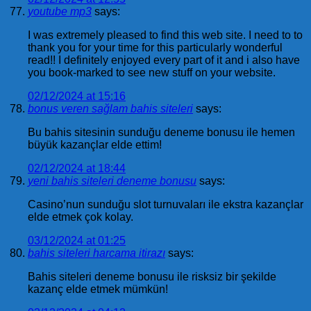
youtube mp3
says:
I was extremely pleased to find this web site. I need to to
thank you for your time for this particularly wonderful
read!! I definitely enjoyed every part of it and i also have
you book-marked to see new stuff on your website.
02/12/2024 at 15:16
bonus veren sağlam bahis siteleri
says:
Bu bahis sitesinin sunduğu deneme bonusu ile hemen
büyük kazançlar elde ettim!
02/12/2024 at 18:44
yeni bahis siteleri deneme bonusu
says:
Casino’nun sunduğu slot turnuvaları ile ekstra kazançlar
elde etmek çok kolay.
03/12/2024 at 01:25
bahis siteleri harcama itirazı
says:
Bahis siteleri deneme bonusu ile risksiz bir şekilde
kazanç elde etmek mümkün!