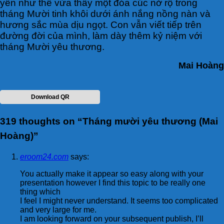
yên như thể vừa thấy một đóa cúc nở rộ trong
tháng Mười tinh khôi dưới ánh nắng nồng nàn và
hương sắc mùa dịu ngọt. Con vẫn viết tiếp trên
đường đời của mình, làm dày thêm kỷ niệm với
tháng Mười yêu thương.
Mai Hoàng
Download QR
319 thoughts on “
Tháng mười yêu thương (Mai
Hoàng)
”
eroom24.com
says:
You actually make it appear so easy along with your
presentation however I find this topic to be really one
thing which
I feel I might never understand. It seems too complicated
and very large for me.
I am looking forward on your subsequent publish, I’ll