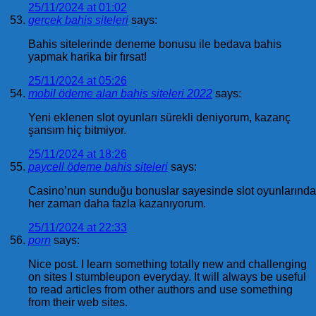
25/11/2024 at 01:02
gercek bahis siteleri
says:
Bahis sitelerinde deneme bonusu ile bedava bahis
yapmak harika bir fırsat!
25/11/2024 at 05:26
mobil ödeme alan bahis siteleri 2022
says:
Yeni eklenen slot oyunları sürekli deniyorum, kazanç
şansım hiç bitmiyor.
25/11/2024 at 18:26
paycell ödeme bahis siteleri
says:
Casino’nun sunduğu bonuslar sayesinde slot oyunlarında
her zaman daha fazla kazanıyorum.
25/11/2024 at 22:33
porn
says:
Nice post. I learn something totally new and challenging
on sites I stumbleupon everyday. It will always be useful
to read articles from other authors and use something
from their web sites.