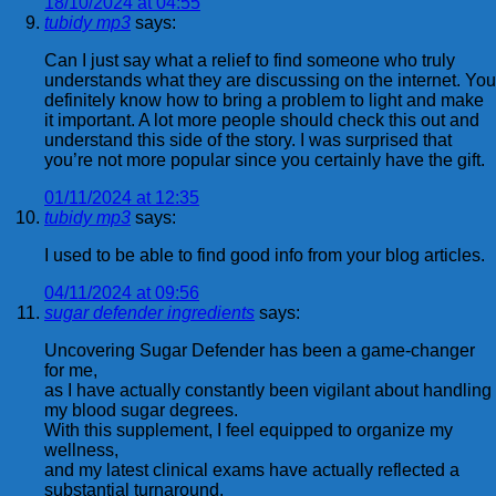
18/10/2024 at 04:55
tubidy mp3
says:
Can I just say what a relief to find someone who truly
understands what they are discussing on the internet. You
definitely know how to bring a problem to light and make
it important. A lot more people should check this out and
understand this side of the story. I was surprised that
you’re not more popular since you certainly have the gift.
01/11/2024 at 12:35
tubidy mp3
says:
I used to be able to find good info from your blog articles.
04/11/2024 at 09:56
sugar defender ingredients
says:
Uncovering Sugar Defender has been a game-changer
for me,
as I have actually constantly been vigilant about handling
my blood sugar degrees.
With this supplement, I feel equipped to organize my
wellness,
and my latest clinical exams have actually reflected a
substantial turnaround.