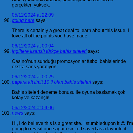
gerçekten yüksek.
05/12/2024 at 22:09
going here
says:
There is certainly a great deal to learn about this issue. I
love all of the points you have made.
06/12/2024 at 00:04
ingiltere lisanslı türkçe bahis siteleri
says:
Casino’nun sunduğu promosyonlar futbol bahislerinde
ekstra şans yaratıyor!
06/12/2024 at 00:25
papara alt limit 10 tl olan bahis siteleri
says:
Bahis siteleri deneme bonusu ile oyuna başlamak çok
kolay ve kazançlı!
06/12/2024 at 04:06
news
says:
Hi, I do believe this is a great site. I stumbledupon it 😉 I’m
going to revisit once again since I saved as a favorite it.