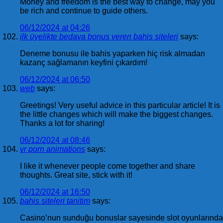
Money and freedom is the best way to change, may you
be rich and continue to guide others.
06/12/2024 at 04:26
ilk üyelikte bedava bonus veren bahis siteleri
says:
Deneme bonusu ile bahis yaparken hiç risk almadan
kazanç sağlamanın keyfini çıkardım!
06/12/2024 at 06:50
web
says:
Greetings! Very useful advice in this particular article! It is
the little changes which will make the biggest changes.
Thanks a lot for sharing!
06/12/2024 at 08:46
vr porn animations
says:
I like it whenever people come together and share
thoughts. Great site, stick with it!
06/12/2024 at 16:50
bahis siteleri tanitim
says:
Casino’nun sunduğu bonuslar sayesinde slot oyunlarında