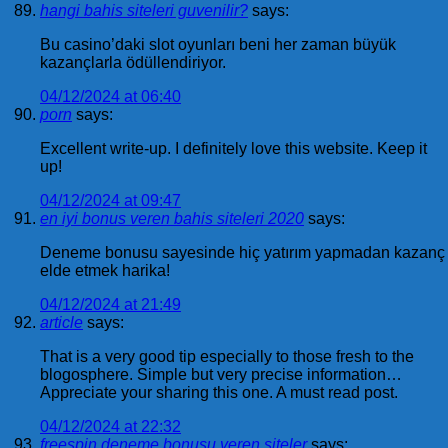
hangi bahis siteleri guvenilir?
says:
Bu casino’daki slot oyunları beni her zaman büyük
kazançlarla ödüllendiriyor.
04/12/2024 at 06:40
porn
says:
Excellent write-up. I definitely love this website. Keep it
up!
04/12/2024 at 09:47
en iyi bonus veren bahis siteleri 2020
says:
Deneme bonusu sayesinde hiç yatırım yapmadan kazanç
elde etmek harika!
04/12/2024 at 21:49
article
says:
That is a very good tip especially to those fresh to the
blogosphere. Simple but very precise information…
Appreciate your sharing this one. A must read post.
04/12/2024 at 22:32
freespin deneme bonusu veren siteler
says: