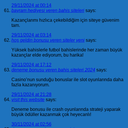
29/11/2024 at 00:14
bayram hediyesi veren bahis siteleri
says:
Kazançlarımı hızlıca çekebildiğim için siteye güvenim
tam.
29/11/2024 at 03:14
hoş geldin bonusu veren siteler yeni
says:
Yüksek bahislerle futbol bahislerinde her zaman büyük
kazançlar elde ediyorum, bu harika!
29/11/2024 at 17:12
deneme bonusu veren bahis siteleri 2024
says:
Casino’nun sunduğu bonuslar ile slot oyunlarında daha
fazla kazanıyorum.
29/11/2024 at 21:28
visit this website
says:
Deneme bonusu ile crash oyunlarında strateji yaparak
büyük ödüller kazanmak çok heyecanlı!
30/11/2024 at 02:56