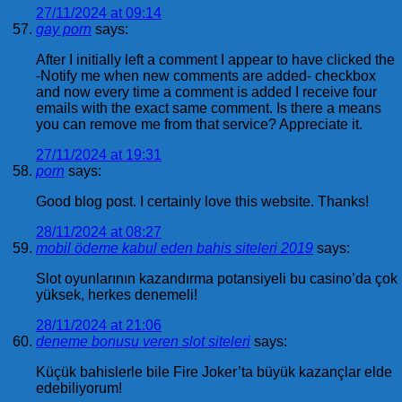
27/11/2024 at 09:14
gay porn
says:
After I initially left a comment I appear to have clicked the
-Notify me when new comments are added- checkbox
and now every time a comment is added I receive four
emails with the exact same comment. Is there a means
you can remove me from that service? Appreciate it.
27/11/2024 at 19:31
porn
says:
Good blog post. I certainly love this website. Thanks!
28/11/2024 at 08:27
mobil ödeme kabul eden bahis siteleri 2019
says:
Slot oyunlarının kazandırma potansiyeli bu casino’da çok
yüksek, herkes denemeli!
28/11/2024 at 21:06
deneme bonusu veren slot siteleri
says:
Küçük bahislerle bile Fire Joker’ta büyük kazançlar elde
edebiliyorum!