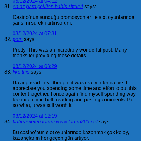
03/12/2024 at 04:12
en az para çekilen bahis siteleri
says:
Casino’nun sunduğu promosyonlar ile slot oyunlarında
şansımı sürekli artırıyorum.
03/12/2024 at 07:31
porn
says:
Pretty! This was an incredibly wonderful post. Many
thanks for providing these details.
03/12/2024 at 08:29
like this
says:
Having read this I thought it was really informative. I
appreciate you spending some time and effort to put this
content together. I once again find myself spending way
too much time both reading and posting comments. But
so what, it was still worth it!
03/12/2024 at 12:19
bahis siteleri forum www.forum365.net
says:
Bu casino’nun slot oyunlarında kazanmak çok kolay,
kazançlarım her geçen gün artıyor.