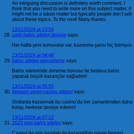
An intriguing discussion is definitely worth comment. I
think that you need to write more on this subject matter, it
might not be a taboo matter but typically people don’t talk
about these topics. To the next! Many thanks.
12/11/2024 at 23:54
canlı bahis siteleri tavsiye
says:
Her hafta yeni turnuvalar var, kazanma şansı hiç bitmiyor.
13/11/2024 at 04:48
bahis siteleri güncelleme
says:
Bahis sitelerinde deneme bonusu ile bedava bahis
yaparak büyük kazançlar sağladım!
13/11/2024 at 05:55
freespin veren casino siteleri
says:
Slotlarda kazanmak bu casino’da her zamankinden daha
kolay, herkese tavsiye ederim!
13/11/2024 at 07:12
2023 yeni bahis siteleri
says:
Casino’da slot oyunları ile kazandığım parayı hemen