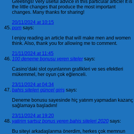
Greetings! Very useful advice in this particular article! It is
the little changes that produce the most important
changes. Many thanks for sharing!
20/11/2024 at 10:15
porn
says:
I enjoy reading an article that will make men and women
think. Also, thank you for allowing me to comment.
21/11/2024 at 11:45
100 deneme bonusu veren siteler
says:
Casino’daki slot oyunlarının grafikleri ve ses efektleri
mükemmel, her oyun çok eğlenceli.
23/11/2024 at 04:34
bahis siteleri güncel giriş
says:
Deneme bonusu sayesinde hiç yatırım yapmadan kazanç
sağlamaya başladım!
23/11/2024 at 19:20
yatirim şartsız bonus veren bahis siteleri 2020
says:
Bu siteyi arkadaşlarıma önerdim, herkes çok memnun