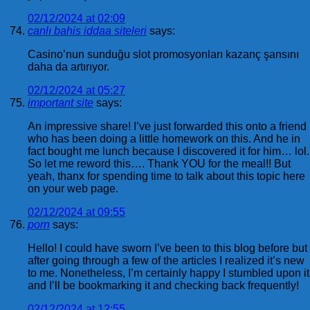
02/12/2024 at 02:09
canlı bahis iddaa siteleri
says:
Casino’nun sunduğu slot promosyonları kazanç şansını
daha da artırıyor.
02/12/2024 at 05:27
important site
says:
An impressive share! I’ve just forwarded this onto a friend
who has been doing a little homework on this. And he in
fact bought me lunch because I discovered it for him… lol.
So let me reword this…. Thank YOU for the meal!! But
yeah, thanx for spending time to talk about this topic here
on your web page.
02/12/2024 at 09:55
porn
says:
Hello! I could have sworn I’ve been to this blog before but
after going through a few of the articles I realized it’s new
to me. Nonetheless, I’m certainly happy I stumbled upon it
and I’ll be bookmarking it and checking back frequently!
02/12/2024 at 12:55