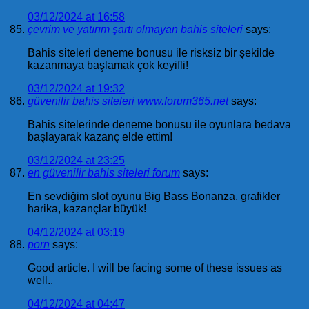
03/12/2024 at 16:58
çevrim ve yatırım şartı olmayan bahis siteleri
says:
Bahis siteleri deneme bonusu ile risksiz bir şekilde
kazanmaya başlamak çok keyifli!
03/12/2024 at 19:32
güvenilir bahis siteleri www.forum365.net
says:
Bahis sitelerinde deneme bonusu ile oyunlara bedava
başlayarak kazanç elde ettim!
03/12/2024 at 23:25
en güvenilir bahis siteleri forum
says:
En sevdiğim slot oyunu Big Bass Bonanza, grafikler
harika, kazançlar büyük!
04/12/2024 at 03:19
porn
says:
Good article. I will be facing some of these issues as
well..
04/12/2024 at 04:47