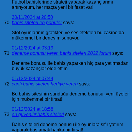
Futbol bahislerinde strateji yaparak kazançlarımı
artırıyorum, her maçta yeni bir fırsat var!
30/11/2024 at 20:50
bahis siteleri en popüler
says:
Slot oyunlarının grafikleri ve ses efektleri bu casino’da
mükemmel bir deneyim sunuyor.
01/12/2024 at 03:19
deneme bonusu veren bahis siteleri 2022 forum
says:
Deneme bonusu ile bahis yaparken hiç para yatırmadan
büyük kazançlar elde ettim!
01/12/2024 at 07:44
canlı bahis siteleri hediye veren
says:
Bu bahis sitesinin sunduğu deneme bonusu, yeni üyeler
için mükemmel bir fırsat!
01/12/2024 at 18:58
en guvenılır bahis siteleri
says:
Bahis siteleri deneme bonusu ile oyunlara sıfır yatırım
yaparak başlamak harika bir fırsat!