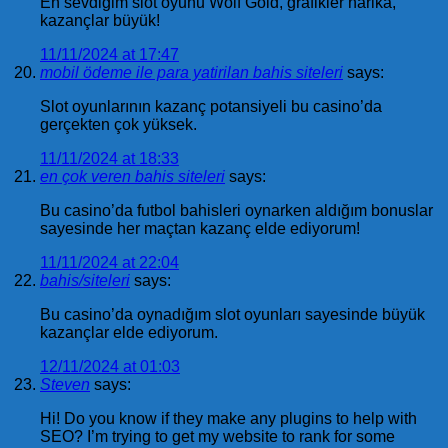
En sevdiğim slot oyunu Wolf Gold, grafikler harika,
kazançlar büyük!
11/11/2024 at 17:47
mobil ödeme ile para yatirilan bahis siteleri
says:
Slot oyunlarının kazanç potansiyeli bu casino’da
gerçekten çok yüksek.
11/11/2024 at 18:33
en çok veren bahis siteleri
says:
Bu casino’da futbol bahisleri oynarken aldığım bonuslar
sayesinde her maçtan kazanç elde ediyorum!
11/11/2024 at 22:04
bahis/siteleri
says:
Bu casino’da oynadığım slot oyunları sayesinde büyük
kazançlar elde ediyorum.
12/11/2024 at 01:03
Steven
says:
Hi! Do you know if they make any plugins to help with
SEO? I’m trying to get my website to rank for some