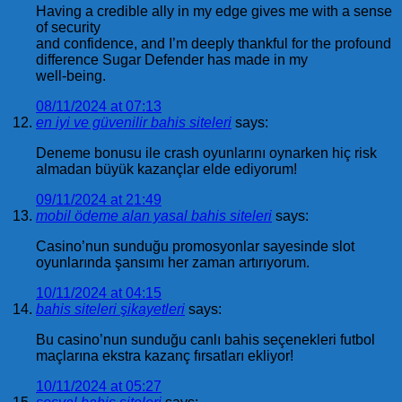
Having a credible ally in my edge gives me with a sense
of security
and confidence, and I’m deeply thankful for the profound
difference Sugar Defender has made in my
well-being.
08/11/2024 at 07:13
en iyi ve güvenilir bahis siteleri
says:
Deneme bonusu ile crash oyunlarını oynarken hiç risk
almadan büyük kazançlar elde ediyorum!
09/11/2024 at 21:49
mobil ödeme alan yasal bahis siteleri
says:
Casino’nun sunduğu promosyonlar sayesinde slot
oyunlarında şansımı her zaman artırıyorum.
10/11/2024 at 04:15
bahis siteleri şikayetleri
says:
Bu casino’nun sunduğu canlı bahis seçenekleri futbol
maçlarına ekstra kazanç fırsatları ekliyor!
10/11/2024 at 05:27