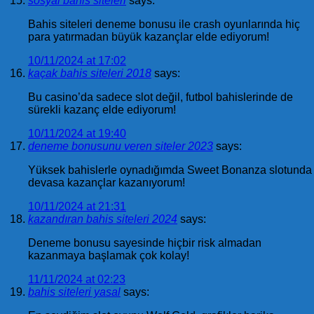
sosyal bahis siteleri
says:
Bahis siteleri deneme bonusu ile crash oyunlarında hiç
para yatırmadan büyük kazançlar elde ediyorum!
10/11/2024 at 17:02
kaçak bahis siteleri 2018
says:
Bu casino’da sadece slot değil, futbol bahislerinde de
sürekli kazanç elde ediyorum!
10/11/2024 at 19:40
deneme bonusunu veren siteler 2023
says:
Yüksek bahislerle oynadığımda Sweet Bonanza slotunda
devasa kazançlar kazanıyorum!
10/11/2024 at 21:31
kazandıran bahis siteleri 2024
says:
Deneme bonusu sayesinde hiçbir risk almadan
kazanmaya başlamak çok kolay!
11/11/2024 at 02:23
bahis siteleri yasal
says: