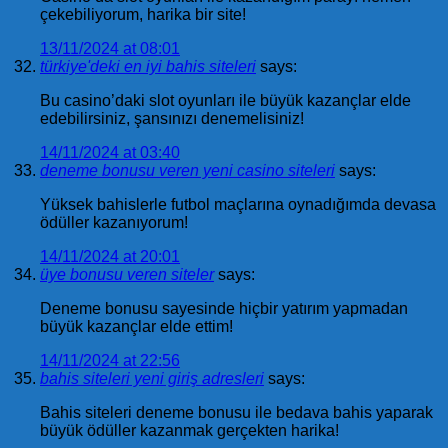
çekebiliyorum, harika bir site!
13/11/2024 at 08:01
türkiye'deki en iyi bahis siteleri
says:
Bu casino’daki slot oyunları ile büyük kazançlar elde
edebilirsiniz, şansınızı denemelisiniz!
14/11/2024 at 03:40
deneme bonusu veren yeni casino siteleri
says:
Yüksek bahislerle futbol maçlarına oynadığımda devasa
ödüller kazanıyorum!
14/11/2024 at 20:01
üye bonusu veren siteler
says:
Deneme bonusu sayesinde hiçbir yatırım yapmadan
büyük kazançlar elde ettim!
14/11/2024 at 22:56
bahis siteleri yeni giriş adresleri
says:
Bahis siteleri deneme bonusu ile bedava bahis yaparak
büyük ödüller kazanmak gerçekten harika!