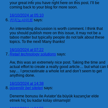
your great info you have right here on this post. I’ll be
coming back to your blog for more soon.
16/10/2024 at 05:10
카지노사이트
says:
An interesting discussion is worth comment. I think that
you should publish more on this issue, it may not be a
taboo matter but typically people do not talk about these
topics. To the next! Many thanks!
16/10/2024 at 07:22
Retail technology solutions
says:
Aw, this was an extremely nice post. Taking the time and
actual effort to create a really good article… but what can I
say… I procrastinate a whole lot and don’t seem to get
anything done.
16/10/2024 at 14:38
güvenilir bet siteleri
says:
Deneme bonusu ile Aviator’da büyük kazançlar elde
etmek hiç bu kadar kolay olmamıştı!