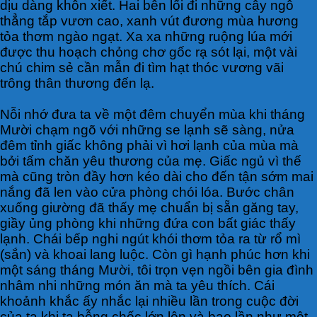
dịu dàng khôn xiết. Hai bên lối đi những cây ngô
thẳng tắp vươn cao, xanh vút đương mùa hương
tỏa thơm ngào ngạt. Xa xa những ruộng lúa mới
được thu hoạch chỏng chơ gốc rạ sót lại, một vài
chú chim sẻ cần mẫn đi tìm hạt thóc vương vãi
trông thân thương đến lạ.
Nỗi nhớ đưa ta về một đêm chuyển mùa khi tháng
Mười chạm ngõ với những se lạnh sẽ sàng, nửa
đêm tỉnh giấc không phải vì hơi lạnh của mùa mà
bởi tấm chăn yêu thương của mẹ. Giấc ngủ vì thế
mà cũng tròn đầy hơn kéo dài cho đến tận sớm mai
nắng đã len vào cửa phòng chói lóa. Bước chân
xuống giường đã thấy mẹ chuẩn bị sẵn găng tay,
giầy ủng phòng khi những đứa con bất giác thấy
lạnh. Chái bếp nghi ngút khói thơm tỏa ra từ rổ mì
(sắn) và khoai lang luộc. Còn gì hạnh phúc hơn khi
một sáng tháng Mười, tôi trọn vẹn ngồi bên gia đình
nhâm nhi những món ăn mà ta yêu thích. Cái
khoảnh khắc ấy nhắc lại nhiều lần trong cuộc đời
của ta khi ta bỗng chốc lớn lên và bao lần như một