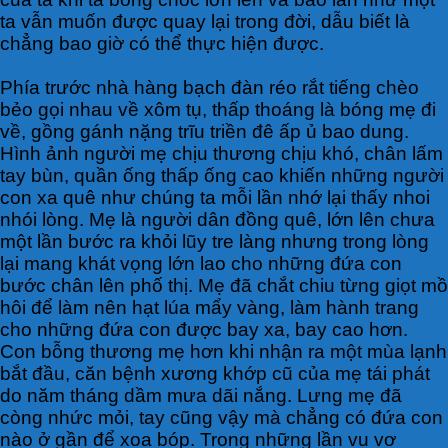
ta vẫn muốn được quay lại trong đời, dẫu biết là
chẳng bao giờ có thể thực hiện được.
Phía trước nhà hàng bạch đàn réo rắt tiếng chèo
bẻo gọi nhau về xôm tụ, thấp thoáng là bóng mẹ đi
về, gồng gánh nặng trĩu triền đê ấp ủ bao dung.
Hình ảnh người mẹ chịu thương chịu khó, chân lấm
tay bùn, quần ống thấp ống cao khiến những người
con xa quê như chúng ta mỗi lần nhớ lại thấy nhoi
nhói lòng. Mẹ là người dân đồng quê, lớn lên chưa
một lần bước ra khỏi lũy tre làng nhưng trong lòng
lại mang khát vọng lớn lao cho những đứa con
bước chân lên phố thị. Mẹ đã chắt chiu từng giọt mồ
hôi để làm nên hạt lúa mẩy vàng, làm hành trang
cho những đứa con được bay xa, bay cao hơn.
Con bỗng thương mẹ hơn khi nhận ra một mùa lạnh
bắt đầu, căn bệnh xương khớp cũ của mẹ tái phát
do năm tháng dầm mưa dãi nắng. Lưng mẹ đã
còng nhức mỏi, tay cũng vậy mà chẳng có đứa con
nào ở gần để xoa bóp. Trong những lần vu vơ