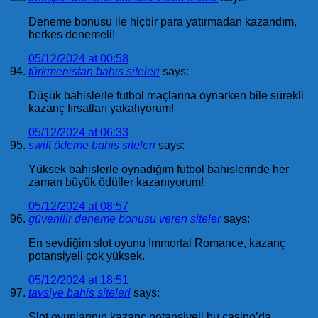
Deneme bonusu ile hiçbir para yatırmadan kazandım,
herkes denemeli!
05/12/2024 at 00:58
türkmenistan bahis siteleri
says:
Düşük bahislerle futbol maçlarına oynarken bile sürekli
kazanç fırsatları yakalıyorum!
05/12/2024 at 06:33
swift ödeme bahis siteleri
says:
Yüksek bahislerle oynadığım futbol bahislerinde her
zaman büyük ödüller kazanıyorum!
05/12/2024 at 08:57
güvenilir deneme bonusu veren siteler
says:
En sevdiğim slot oyunu Immortal Romance, kazanç
potansiyeli çok yüksek.
05/12/2024 at 18:51
tavsiye bahis siteleri
says:
Slot oyunlarının kazanç potansiyeli bu casino’da