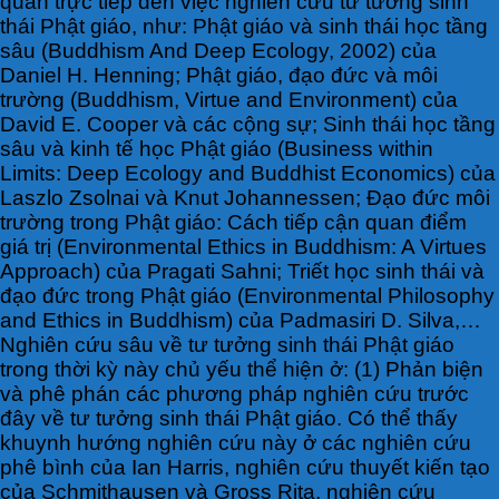
quan trực tiếp đến việc nghiên cứu tư tưởng sinh
thái Phật giáo, như: Phật giáo và sinh thái học tầng
sâu (Buddhism And Deep Ecology, 2002) của
Daniel H. Henning; Phật giáo, đạo đức và môi
trường (Buddhism, Virtue and Environment) của
David E. Cooper và các cộng sự; Sinh thái học tầng
sâu và kinh tế học Phật giáo (Business within
Limits: Deep Ecology and Buddhist Economics) của
Laszlo Zsolnai và Knut Johannessen; Đạo đức môi
trường trong Phật giáo: Cách tiếp cận quan điểm
giá trị (Environmental Ethics in Buddhism: A Virtues
Approach) của Pragati Sahni; Triết học sinh thái và
đạo đức trong Phật giáo (Environmental Philosophy
and Ethics in Buddhism) của Padmasiri D. Silva,…
Nghiên cứu sâu về tư tưởng sinh thái Phật giáo
trong thời kỳ này chủ yếu thể hiện ở: (1) Phản biện
và phê phán các phương pháp nghiên cứu trước
đây về tư tưởng sinh thái Phật giáo. Có thể thấy
khuynh hướng nghiên cứu này ở các nghiên cứu
phê bình của Ian Harris, nghiên cứu thuyết kiến tạo
của Schmithausen và Gross Rita, nghiên cứu