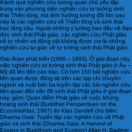
thành quả nghiên cứu tương quan chủ yếu tập
trung vào phương diện nghiên cứu tư tưởng sinh
thái Thiền tông, mà ảnh hưởng tương đối lớn sau
này là các nghiên cứu về Thiền tông và sinh thái
học tầng sâu. Ngoài những ý tưởng ban đầu về đạo
đức sinh thái Phật giáo, các nghiên cứu Phật giáo
về tự nhiên và động vật không được coi là những
nghiên cứu tự giác về tư tưởng sinh thái Phật giáo.
Giai đoạn phát triển (1986 – 1993). Ở giai đoạn này,
việc nghiên cứu tư tưởng sinh thái Phật giáo ở Âu –
Mỹ đã lên đến cao trào. Có hơn 150 bài nghiên cứu
liên quan được đăng tải trên các tạp chí chuyên
ngành và xuất bản ba tuyển tập các bài nghiên cứu
liên quan đến vấn đề sinh thái Phật giáo ở giai đoạn
này, gồm: Quan điểm Phật giáo về cuộc khủng
hoảng sinh thái (Buddhist Perspectives on the
EcocrisisKlas, 1987) do Klas Sandell chủ biên;
Dharma Gaia: Tuyển tập các nghiên cứu về Phật
giáo và sinh thái (Dharma Gaia: A Harvest of
Essays in Buddhism and Ecology) Allan H. Badiner