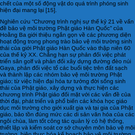
chết của một số động vật do quá trình phóng sinh
hiện đại mang lại [15].
Nghiên cứu “Chương trình nghị sự thế kỷ 21 về vấn
đề bảo vệ môi trường Phật giáo Hàn Quốc” của
Hoằng Ba giới thiệu ngắn gọn về các phương diện
hoạt động trong phong trào bảo vệ môi trường sinh
thái của giới Phật giáo Hàn Quốc vào thập niên 60
của thế kỷ XX. Chẳng hạn sự phản đối việc phát
triển sân golf và phản đối xây dựng đường đèo núi
Gaya, phản đối việc tổ các buổi tiệc trên đất sạch
và thành lập các nhóm bảo vệ môi trường Phật
giáo; từ việc hiện đại hóa tư tưởng đời sống sinh
thái của Phật giáo, xây dựng và thực hiện các
chương trình Phật giáo đối mặt với các vấn đề của
thời đại, phát triển và phổ biến các khóa học giáo
dục môi trường cho giới xuất gia và tại gia của Phật
giáo, bảo tồn đúng mức các di sản văn hóa của các
ngôi chùa, làm tốt công tác quản lý có hệ thống,
thiết lập và kiểm soát cơ sở chuyên môn bảo vệ môi
trường, hiện thực hóa kế hoạch bảo vệ môi trường,