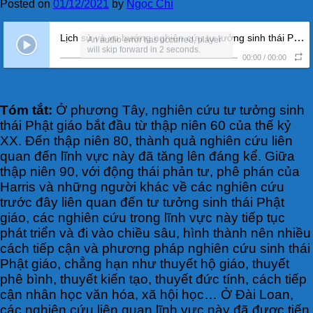
Posted on
01/12/2021
by
Ngọc Chí
Lịch sử và xu hướng nghiên cứu tư tưởng sinh thái Phật giáo (Kỳ 1) (NCS. Phạm Hoài Phong)
An audio error has occurred, player
will skip forward in 2 seconds.
00:00
/
00:00
Tóm tắt:
Ở phương Tây, nghiên cứu tư tưởng sinh
thái Phật giáo bắt đầu từ thập niên 60 của thế kỷ
XX. Đến thập niên 80, thành quả nghiên cứu liên
quan đến lĩnh vực này đã tăng lên đáng kể. Giữa
thập niên 90, với động thái phản tư, phê phán của
Harris và những người khác về các nghiên cứu
trước đây liên quan đến tư tưởng sinh thái Phật
giáo, các nghiên cứu trong lĩnh vực này tiếp tục
phát triển và đi vào chiều sâu, hình thành nên nhiều
cách tiếp cận và phương pháp nghiên cứu sinh thái
Phật giáo, chẳng hạn như thuyết hộ giáo, thuyết
phê bình, thuyết kiến tạo, thuyết đức tính, cách tiếp
cận nhân học văn hóa, xã hội học… Ở Đài Loan,
các nghiên cứu liên quan lĩnh vực này đã được tiến