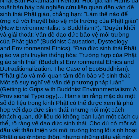
Nhật Bản Hakamatani Kenaki. Học giả Ian Harris đã
xuất bản bảy bài nghiên cứu liên quan đến vấn đề
sinh thái Phật giáo, chẳng hạn: “Làm thế nào để
ứng xử với thuyết bảo vệ môi trường của Phật giáo”
(How Environmentalist is Buddhism?), “Duyên khởi
và giải thoát: Vấn đề đạo đức bảo vệ môi trường
của Phật giáo” (Buddhist Causation, Dysteology
and Environmental Ethics), “Đạo đức sinh thái Phật
giáo và phi truyền thống hóa: Trường hợp của Phật
giáo sinh thái” (Buddhist Environmental Ethics and
Detraditionalization: The Case of EcoBuddhism),
“Phật giáo và mối quan tâm đến bảo vệ sinh thái:
Một số suy nghĩ về vấn đề phương pháp luận”
(Getting to Grips with Buddhist Environmentalism: A
Provisional Typology)… Harris tin rằng mặc dù một
số dữ liệu trong kinh Phật có thể được xem là phù
hợp với đạo đức sinh thái, nhưng nói một cách
khách quan, dữ liệu đó không bàn luận một cách cụ
thể, rõ ràng về đạo đức sinh thái. Cho dù có một số
dấu vết thân thiện với môi trường trong lối sinh hoạt
Phật giáo ở nông thôn, nhưng những dấu vết này