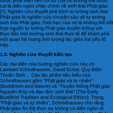
được phát triển trên cơ sở của nó không thể được
coi là diễn ngôn chân chính về sinh thái Phật giáo
[7]. Nghiên cứu thuyết phê bình tư tưởng sinh thái
Phật giáo là nghiên cứu chuyên sâu về tư tưởng
sinh thái Phật giáo. Giới hạn của nó là không thể kết
hợp nguồn tư tưởng Phật giáo truyền thống với
thực tiễn môi trường sinh thái thực tế để khám phá
mối quan hệ mang tính tương tác giữa hai yếu tố
này.
1.3. Nghiên cứu thuyết kiến tạo
Các đại diện của hướng nghiên cứu này có
Lambert Schmithausen, David Eckel, Quy Điền
Thuần Sinh… Các tác phẩm tiêu biểu của
Schmithausen gồm “Phật giáo và tự nhiên”
(Buddhism and Nature) và “Truyền thống Phật giáo
Nguyên thủy và đạo đức sinh thái” (The Early
Buddhist Tradition and Ecological Ethics). Trong
“Phật giáo và tự nhiên”, Schmithausen cho rằng,
Phật giáo Ấn Độ thực sự không có diễn ngôn rõ