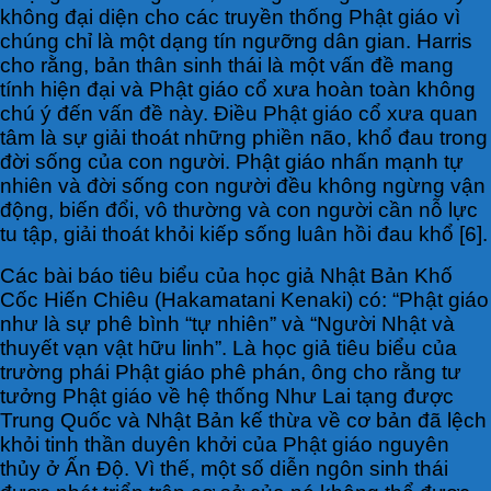
không đại diện cho các truyền thống Phật giáo vì
chúng chỉ là một dạng tín ngưỡng dân gian. Harris
cho rằng, bản thân sinh thái là một vấn đề mang
tính hiện đại và Phật giáo cổ xưa hoàn toàn không
chú ý đến vấn đề này. Điều Phật giáo cổ xưa quan
tâm là sự giải thoát những phiền não, khổ đau trong
đời sống của con người. Phật giáo nhấn mạnh tự
nhiên và đời sống con người đều không ngừng vận
động, biến đổi, vô thường và con người cần nỗ lực
tu tập, giải thoát khỏi kiếp sống luân hồi đau khổ [6].
Các bài báo tiêu biểu của học giả Nhật Bản Khố
Cốc Hiến Chiêu (Hakamatani Kenaki) có: “Phật giáo
như là sự phê bình “tự nhiên” và “Người Nhật và
thuyết vạn vật hữu linh”. Là học giả tiêu biểu của
trường phái Phật giáo phê phán, ông cho rằng tư
tưởng Phật giáo về hệ thống Như Lai tạng được
Trung Quốc và Nhật Bản kế thừa về cơ bản đã lệch
khỏi tinh thần duyên khởi của Phật giáo nguyên
thủy ở Ấn Độ. Vì thế, một số diễn ngôn sinh thái