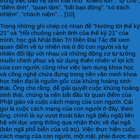
trong việc bảo vệ sinh thái như “khiêm tốn”, “tự chủ”,
“điềm tĩnh”, “quan tâm”, “bất bạo động”, “có trách
nhiệm”, “chánh niệm”… [10].
Trong những ghi chép có nhan đề “Hướng tới thế kỷ
21” và “Hồi chuông cảnh tỉnh của thế kỷ 21” của
mình, học giả Nhật Bản Trì Điền Đại Tác đã xem
quan điểm về tự nhiên mà ở đó con người và tự
nhiên đối lập với nhau và những động cơ tư tưởng
muốn chinh phục và sử dụng thiên nhiên vì lợi ích
của con người, cũng như việc lạm dụng khoa học
và công nghệ chứa đựng trong nền văn minh khoa
học hiện đại là nguồn gốc của khủng hoảng sinh
thái. Ông cho rằng, để giải quyết cuộc khủng hoảng
sinh thái, chúng ta nên bắt đầu từ quan điểm của
Phật giáo và cuộc cách mạng của con người. Cái
gọi là cuộc cách mạng của con người ở đây, theo
ông, chính là sự vượt thoát bản ngã (tiểu ngã) liên
hệ với dục vọng thông qua nhận thức về đại ngã
(bản ngã phổ biến của vũ trụ). Việc thực hiện cuộc
cách mạng của con người, một mặt, phải được thực