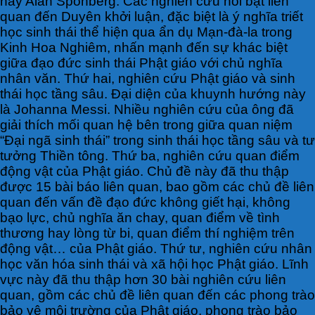
hay Alan Sponberg. Các nghiên cứu nổi bật liên
quan đến Duyên khởi luận, đặc biệt là ý nghĩa triết
học sinh thái thể hiện qua ẩn dụ Mạn-đà-la trong
Kinh Hoa Nghiêm, nhấn mạnh đến sự khác biệt
giữa đạo đức sinh thái Phật giáo với chủ nghĩa
nhân văn. Thứ hai, nghiên cứu Phật giáo và sinh
thái học tầng sâu. Đại diện của khuynh hướng này
là Johanna Messi. Nhiều nghiên cứu của ông đã
giải thích mối quan hệ bên trong giữa quan niệm
“Đại ngã sinh thái” trong sinh thái học tầng sâu và tư
tưởng Thiền tông. Thứ ba, nghiên cứu quan điểm
động vật của Phật giáo. Chủ đề này đã thu thập
được 15 bài báo liên quan, bao gồm các chủ đề liên
quan đến vấn đề đạo đức không giết hại, không
bạo lực, chủ nghĩa ăn chay, quan điểm về tình
thương hay lòng từ bi, quan điểm thí nghiệm trên
động vật… của Phật giáo. Thứ tư, nghiên cứu nhân
học văn hóa sinh thái và xã hội học Phật giáo. Lĩnh
vực này đã thu thập hơn 30 bài nghiên cứu liên
quan, gồm các chủ đề liên quan đến các phong trào
bảo vệ môi trường của Phật giáo, phong trào bảo