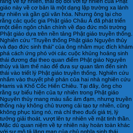
ràng về tự nhiên, thái độ đối với tự nhiên của Phật
giáo này về cơ bản là một dạng lập trường xa lánh
tự nhiên và gần gũi văn hóa. Nhưng ông lại cho
rằng các quốc gia Phật giáo Châu Á đã phát triển
một diễn ngôn chân chính về đạo đức môi trường
Phật giáo dựa trên nền tảng Phật giáo truyền thống.
Nghiên cứu “Truyền thống Phật giáo Nguyên thủy
và đạo đức sinh thái” của ông nhằm mục đích khám
phá cách ứng phó với các cuộc khủng hoảng sinh
thái đương đại theo quan điểm Phật giáo Nguyên
thủy và làm thế nào để đưa sự quan tâm đến sinh
thái vào triết lý Phật giáo truyền thống. Nghiên cứu
nhắm vào thuyết phê phán của hai nhà nghiên cứu
Harris và Khố Cốc Hiến Chiêu. Tại đây, ông cho
rằng sự biểu hiện của tự nhiên trong Phật giáo
Nguyên thủy mang màu sắc ảm đạm, nhưng truyền
thống này không chủ trương cải tạo tự nhiên, cũng
không phục tùng nó, mà chỉ theo đuổi giá trị, lý
tưởng giải thoát, vượt lên tự nhiên về mặt tinh thần.
Mặc dù quan niệm về tự nhiên này hoàn toàn khác
với sự mô tả lãng mạn của chủ nghĩa sinh thái