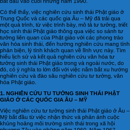
bắt đầu vào cuối những năm 1990.
Có thể thấy, việc nghiên cứu sinh thái Phật giáo ở
Trung Quốc và các quốc gia Âu – Mỹ đã trải qua
một quá trình, từ việc trình bày, mô tả tư tưởng, triết
học sinh thái Phật giáo thông qua việc so sánh tư
tưởng liên quan của Phật giáo với các phong trào
văn hóa sinh thái, đến hướng nghiên cứu mang tính
phản biện, lý tính khách quan về lĩnh vực này. Tìm
hiểu lịch sử và kết quả nghiên cứu văn hóa tư
tưởng sinh thái Phật giáo trong và ngoài nước, do
đó, có ý nghĩa to lớn đối với việc nắm bắt xu hướng
nghiên cứu và đào sâu nghiên cứu tư tưởng, văn
hóa Phật giáo.
1. NGHIÊN CỨU TU TƯỞNG SINH THÁI PHẬT
GIÁO Ở CÁC QUỐC GIA ÂU – MỸ
Việc nghiên cứu tư tưởng sinh thái Phật giáo ở Âu –
Mỹ bắt đầu từ việc nhận thức và phản ánh cuộc
khủng hoảng môi trường sinh thái trong xã hội
phương Tây vào những năm 1960. Năm 1967,