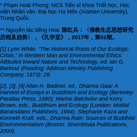
* Phạm Hoài Phong: NCS Tiến sĩ khoa Triết học, Học
viện Nhân văn, Đại học Hạ Môn (Xiamen University),
Trung Quốc.
** Nguyên tác tiếng Hoa:
陈红兵：〈佛教生态思想研究
历程及趋势〉，《孔学堂》，2017年，第02期。
[1] Lynn White, “The Historical Roots of Our Ecologic
Crisis,” in Western Man and Environmental Ethics:
Attitudes toward Nature and Technology, ed. Ian G.
Barbour (Reading: Addison-Wesley Publishing
Company, 1973): 28.
[2], [3], [4] Allan H. Badiner, ed., Dharma Gaia: A
Harvest of Essays in Buddhism and Ecology (Berkeley:
Parallax Press, 1990); Marine Batchelor and Kerry
Brown, eds., Buddhism and Ecology (London: Motilal
Banarsidass Publishers, 1994); Stephanie Kaza and
Kenneth Kraft, eds., Dharma Rain: Sources of Buddhist
Environmentalism (Boston: Shambhala Publications,
2000).