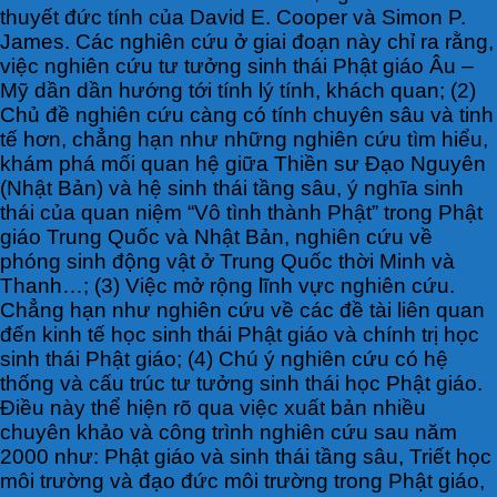
thuyết đức tính của David E. Cooper và Simon P.
James. Các nghiên cứu ở giai đoạn này chỉ ra rằng,
việc nghiên cứu tư tưởng sinh thái Phật giáo Âu –
Mỹ dần dần hướng tới tính lý tính, khách quan; (2)
Chủ đề nghiên cứu càng có tính chuyên sâu và tinh
tế hơn, chẳng hạn như những nghiên cứu tìm hiểu,
khám phá mối quan hệ giữa Thiền sư Đạo Nguyên
(Nhật Bản) và hệ sinh thái tầng sâu, ý nghĩa sinh
thái của quan niệm “Vô tình thành Phật” trong Phật
giáo Trung Quốc và Nhật Bản, nghiên cứu về
phóng sinh động vật ở Trung Quốc thời Minh và
Thanh…; (3) Việc mở rộng lĩnh vực nghiên cứu.
Chẳng hạn như nghiên cứu về các đề tài liên quan
đến kinh tế học sinh thái Phật giáo và chính trị học
sinh thái Phật giáo; (4) Chú ý nghiên cứu có hệ
thống và cấu trúc tư tưởng sinh thái học Phật giáo.
Điều này thể hiện rõ qua việc xuất bản nhiều
chuyên khảo và công trình nghiên cứu sau năm
2000 như: Phật giáo và sinh thái tầng sâu, Triết học
môi trường và đạo đức môi trường trong Phật giáo,