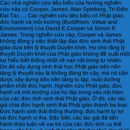
Các nhà nghiên cứu tiêu biểu của hướng nghiên
cứu này có Cooper, James, Alan Spinberg, Trì Điền
Đại Tác,… Các nghiên cứu tiêu biểu có Phật giáo,
đức hạnh và môi trường (Buddhism, Virtue and
Environment) của David E.Cooper và Simon P.
James. Trong nghiên cứu này, Cooper và James
không đồng ý việc thiết lập đạo đức sinh thái Phật
giáo dựa trên lý thuyết Duyên khởi. Họ cho rằng lý
thuyết Duyên khởi của Phật giáo không đề xuất một
sự hiểu biết thống nhất về vạn vật trong tự nhiên.
Do đó xây dựng sinh thái học Phật giáo trên nền
tảng lý thuyết này là không đáng tin cậy, mà nó cần
được xây dựng trên nền tảng tu tập, nuôi dưỡng
phẩm chất đức hạnh. Nghiên cứu Phật giáo, đức
hạnh và môi trường của họ tập trung vào nội hàm
của các đức tính sinh thái Phật giáo. Ở đó, các tác
giả chia đức hạnh sinh thái Phật giáo thành ba loại:
Đức hạnh sinh thái thông thường, đức hạnh tự lợi
và đức hạnh vị tha. Đặc biệt, các tác giả đã tiến
hành thảo luận về vai trò của các đức tính cụ thể