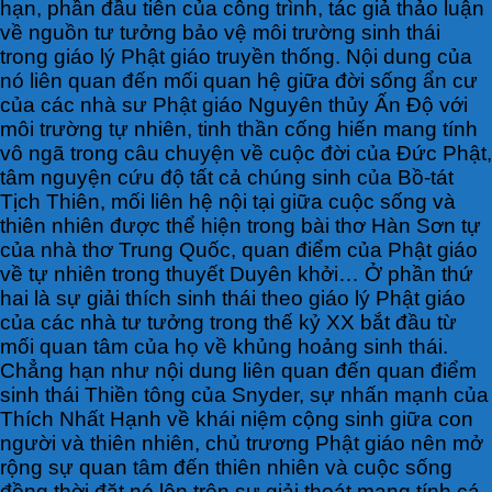
hạn, phần đầu tiên của công trình, tác giả thảo luận
về nguồn tư tưởng bảo vệ môi trường sinh thái
trong giáo lý Phật giáo truyền thống. Nội dung của
nó liên quan đến mối quan hệ giữa đời sống ẩn cư
của các nhà sư Phật giáo Nguyên thủy Ấn Độ với
môi trường tự nhiên, tinh thần cống hiến mang tính
vô ngã trong câu chuyện về cuộc đời của Đức Phật,
tâm nguyện cứu độ tất cả chúng sinh của Bồ-tát
Tịch Thiên, mối liên hệ nội tại giữa cuộc sống và
thiên nhiên được thể hiện trong bài thơ Hàn Sơn tự
của nhà thơ Trung Quốc, quan điểm của Phật giáo
về tự nhiên trong thuyết Duyên khởi… Ở phần thứ
hai là sự giải thích sinh thái theo giáo lý Phật giáo
của các nhà tư tưởng trong thế kỷ XX bắt đầu từ
mối quan tâm của họ về khủng hoảng sinh thái.
Chẳng hạn như nội dung liên quan đến quan điểm
sinh thái Thiền tông của Snyder, sự nhấn mạnh của
Thích Nhất Hạnh về khái niệm cộng sinh giữa con
người và thiên nhiên, chủ trương Phật giáo nên mở
rộng sự quan tâm đến thiên nhiên và cuộc sống
đồng thời đặt nó lên trên sự giải thoát mang tính cá