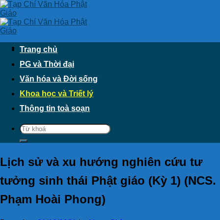
Skip
to
content
Trang chủ
PG và Thời đại
Văn hóa và Đời sống
Khoa học và Triết lý
Thông tin toà soạn
Lịch sử và xu hướng nghiên cứu tư
tưởng sinh thái Phật giáo (Kỳ 1) (NCS.
Phạm Hoài Phong)