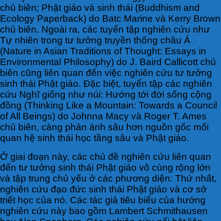
chủ biên; Phật giáo và sinh thái (Buddhism and
Ecology Paperback) do Batc Marine và Kerry Brown
chủ biên. Ngoài ra, các tuyển tập nghiên cứu như
Tự nhiên trong tư tưởng truyền thống châu Á
(Nature in Asian Traditions of Thought: Essays in
Environmental Philosophy) do J. Baird Callicott chủ
biên cũng liên quan đến việc nghiên cứu tư tưởng
sinh thái Phật giáo. Đặc biệt, tuyển tập các nghiên
cứu Nghĩ giống như núi: Hướng tới đời sống cộng
đồng (Thinking Like a Mountain: Towards a Council
of All Beings) do Johnna Macy và Roger T. Ames
chủ biên, càng phản ánh sâu hơn nguồn gốc mối
quan hệ sinh thái học tầng sâu và Phật giáo.
Ở giai đoạn này, các chủ đề nghiên cứu liên quan
đến tư tưởng sinh thái Phật giáo vô cùng rộng lớn
và tập trung chủ yếu ở các phương diện: Thứ nhất,
nghiên cứu đạo đức sinh thái Phật giáo và cơ sở
triết học của nó. Các tác giả tiêu biểu của hướng
nghiên cứu này bao gồm Lambert Schmithausen