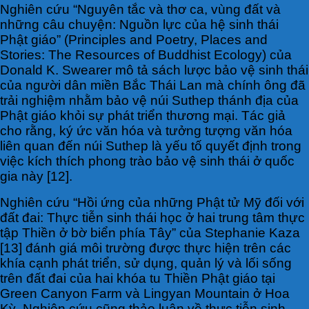
Nghiên cứu “Nguyên tắc và thơ ca, vùng đất và
những câu chuyện: Nguồn lực của hệ sinh thái
Phật giáo” (Principles and Poetry, Places and
Stories: The Resources of Buddhist Ecology) của
Donald K. Swearer mô tả sách lược bảo vệ sinh thái
của người dân miền Bắc Thái Lan mà chính ông đã
trải nghiệm nhằm bảo vệ núi Suthep thánh địa của
Phật giáo khỏi sự phát triển thương mại. Tác giả
cho rằng, ký ức văn hóa và tưởng tượng văn hóa
liên quan đến núi Suthep là yếu tố quyết định trong
việc kích thích phong trào bảo vệ sinh thái ở quốc
gia này [12].
Nghiên cứu “Hồi ứng của những Phật tử Mỹ đối với
đất đai: Thực tiễn sinh thái học ở hai trung tâm thực
tập Thiền ở bờ biển phía Tây” của Stephanie Kaza
[13] đánh giá môi trường được thực hiện trên các
khía cạnh phát triển, sử dụng, quản lý và lối sống
trên đất đai của hai khóa tu Thiền Phật giáo tại
Green Canyon Farm và Lingyan Mountain ở Hoa
Kỳ. Nghiên cứu cũng thảo luận về thực tiễn sinh