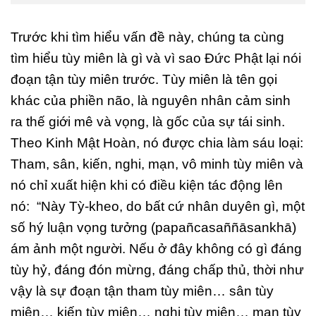
Trước khi tìm hiểu vấn đề này, chúng ta cùng
tìm hiểu tùy miên là gì và vì sao Đức Phật lại nói
đoạn tận tùy miên trước. Tùy miên là tên gọi
khác của phiền não, là nguyên nhân cảm sinh
ra thế giới mê và vọng, là gốc của sự tái sinh.
Theo Kinh Mật Hoàn, nó được chia làm sáu loại:
Tham, sân, kiến, nghi, mạn, vô minh tùy miên và
nó chỉ xuất hiện khi có điều kiện tác động lên
nó: “Này Tỳ-kheo, do bất cứ nhân duyên gì, một
số hý luận vọng tưởng (papañcasaññāsankhā)
ám ảnh một người. Nếu ở đây không có gì đáng
tùy hỷ, đáng đón mừng, đáng chấp thủ, thời như
vậy là sự đoạn tận tham tùy miên… sân tùy
miên… kiến tùy miên… nghi tùy miên… mạn tùy