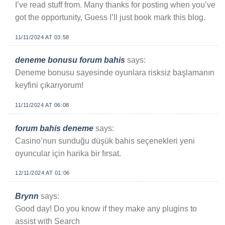
I’ve read stuff from. Many thanks for posting when you’ve
got the opportunity, Guess I’ll just book mark this blog.
11/11/2024 AT 03:58
deneme bonusu forum bahis
says:
Deneme bonusu sayesinde oyunlara risksiz başlamanın
keyfini çıkarıyorum!
11/11/2024 AT 06:08
forum bahis deneme
says:
Casino’nun sunduğu düşük bahis seçenekleri yeni
oyuncular için harika bir fırsat.
12/11/2024 AT 01:06
Brynn
says:
Good day! Do you know if they make any plugins to
assist with Search