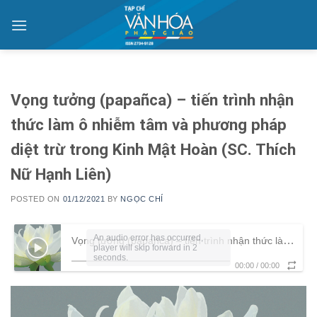
Skip
to
content
Vọng tưởng (papañca) – tiến trình nhận
thức làm ô nhiễm tâm và phương pháp
diệt trừ trong Kinh Mật Hoàn (SC. Thích
Nữ Hạnh Liên)
POSTED ON
01/12/2021
BY
NGỌC CHÍ
An audio error has occurred,
Vọng tưởng (papañca) – tiến trình nhận thức làm ô nhiễm tâm và phương pháp diệt trừ trong Kinh Mật Hoàn (SC. Thích Nữ Hạnh Liên)
player will skip forward in 2
seconds.
00:00
/
00:00