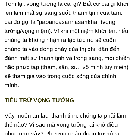
Tóm lại, vọng tưởng là cái gì? Bất cứ cái gì khởi
lên làm mất sự sáng suốt, thanh tịnh của tâm,
cái đó gọi là “papañcasaññāsankhā” (vọng
tưởng/vọng niệm). Vì khi một niệm khởi lên, nếu
chúng ta không nhận ra lập tức nó sẽ cuốn
chúng ta vào dòng chảy của thị phi, dẫn đến
đánh mất sự thanh tịnh và trong sáng, mọi phiền
não phức tạp (tham, sân, si… vô minh tùy miên)
sẽ tham gia vào trong cuộc sống của chính
mình.
TIÊU TRỪ VỌNG TƯỞNG
Vậy muốn an lạc, thanh tịnh, chúng ta phải làm
thế nào? Vì sao mà vọng tưởng lại khó điều
phục như vậy? Phương pháp đoạn trừ nó ra