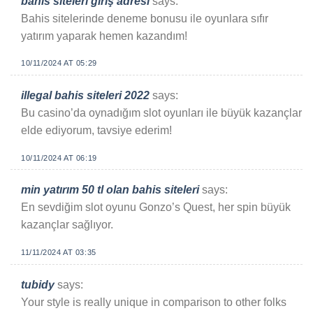
bahis siteleri giriş adresi
says:
Bahis sitelerinde deneme bonusu ile oyunlara sıfır
yatırım yaparak hemen kazandım!
10/11/2024 AT 05:29
illegal bahis siteleri 2022
says:
Bu casino’da oynadığım slot oyunları ile büyük kazançlar
elde ediyorum, tavsiye ederim!
10/11/2024 AT 06:19
min yatırım 50 tl olan bahis siteleri
says:
En sevdiğim slot oyunu Gonzo’s Quest, her spin büyük
kazançlar sağlıyor.
11/11/2024 AT 03:35
tubidy
says:
Your style is really unique in comparison to other folks