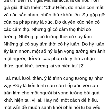
đã tìm đến Tôn giả Mahākaccāna để hỏi. Tôn
giả giải thích thêm: “Chư Hiền, do nhân con mắt
và các sắc pháp, nhãn thức khởi lên. Sự gặp gỡ
của ba pháp này là xúc. Do duyên xúc nên có
các cảm thọ. Những gì có cảm thọ thời có
tưởng. Những gì có tưởng thời có suy tầm.
Những gì có suy tầm thời có hý luận. Do hý luận
ấy làm nhơn, một số hý luận vọng tưởng ám ảnh
một người, đối với các pháp do ý thức nhận
thức, quá khứ, tương lai và hiện tại” [2].
Tai, mũi, lưỡi, thân, ý lộ trình cũng tương tự như
vậy. Đây là tiến trình sáu căn tiếp xúc với sáu
trần làm cho một người bị vọng tưởng bởi quá
khứ, hiện tại, vị lai. Hay nói một cách dễ hiểu,
một vấn đề muốn sanh khởi phải hội tụ ba yếu