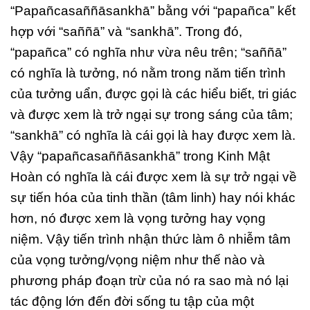
“Papañcasaññāsankhā” bằng với “papañca” kết
hợp với “saññā” và “sankhā”. Trong đó,
“papañca” có nghĩa như vừa nêu trên; “saññā”
có nghĩa là tưởng, nó nằm trong năm tiến trình
của tưởng uẩn, được gọi là các hiểu biết, tri giác
và được xem là trở ngại sự trong sáng của tâm;
“sankhā” có nghĩa là cái gọi là hay được xem là.
Vậy “papañcasaññāsankhā” trong Kinh Mật
Hoàn có nghĩa là cái được xem là sự trở ngại về
sự tiến hóa của tinh thần (tâm linh) hay nói khác
hơn, nó được xem là vọng tưởng hay vọng
niệm. Vậy tiến trình nhận thức làm ô nhiễm tâm
của vọng tưởng/vọng niệm như thế nào và
phương pháp đoạn trừ của nó ra sao mà nó lại
tác động lớn đến đời sống tu tập của một