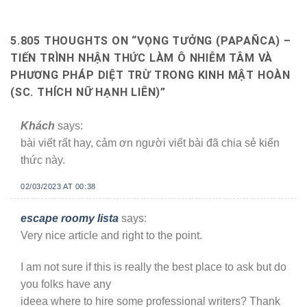
5.805 THOUGHTS ON “
VỌNG TƯỞNG (PAPAÑCA) –
TIẾN TRÌNH NHẬN THỨC LÀM Ô NHIỄM TÂM VÀ
PHƯƠNG PHÁP DIỆT TRỪ TRONG KINH MẬT HOÀN
(SC. THÍCH NỮ HẠNH LIÊN)
”
Khách
says:
bài viết rất hay, cảm ơn người viết bài đã chia sẻ kiến
thức này.
02/03/2023 AT 00:38
escape roomy lista
says:
Very nice article and right to the point.
I am not sure if this is really the best place to ask but do
you folks have any
ideea where to hire some professional writers? Thank