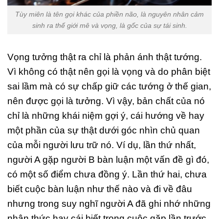
Tùy miên là tên gọi khác của phiền não, là nguyên nhân cảm
sinh ra thế giới mê và vọng, là gốc của sự tái sinh.
Vọng tưởng thật ra chỉ là phản ánh thật tướng.
Vì không có thật nên gọi là vọng và do phân biệt
sai lầm mà có sự chấp giữ các tướng ở thế gian,
nên được gọi là tưởng. Vì vậy, bản chất của nó
chỉ là những khái niệm gợi ý, cái hướng về hay
một phần của sự thật dưới góc nhìn chủ quan
của mỗi người lưu trữ nó. Ví dụ, lần thứ nhất,
người A gặp người B bàn luận một vấn đề gì đó,
có một số điểm chưa đồng ý. Lần thứ hai, chưa
biết cuộc bàn luận như thế nào và đi về đâu
nhưng trong suy nghĩ người A đã ghi nhớ những
nhận thức hay cái biết trong cuộc gặp lần trước,