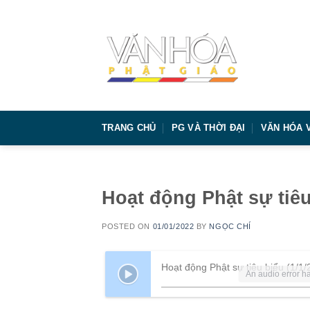
Skip
to
content
TRANG CHỦ
PG VÀ THỜI ĐẠI
VĂN HÓA 
Hoạt động Phật sự tiêu
POSTED ON
01/01/2022
BY
NGỌC CHÍ
Hoạt động Phật sự tiêu biểu (1/1/
An audio error ha