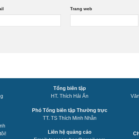
il
Trang web
Tổng biên tập
ng
HT. Thích Hải Ấn
Văn
Phó Tổng biên tập Thường trực
TT. TS Thích Minh Nhẫn
ênh
Liên hệ quảng cáo
ôi!
Ch