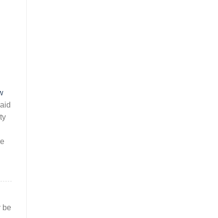
w
caid
ty
re
y be