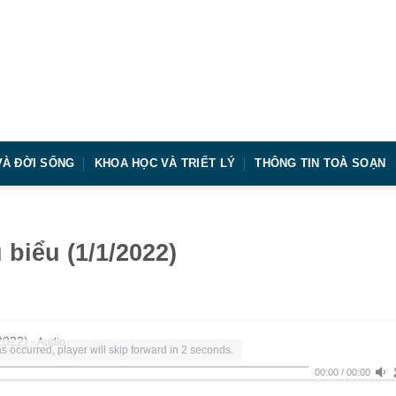
VÀ ĐỜI SỐNG
KHOA HỌC VÀ TRIẾT LÝ
THÔNG TIN TOÀ SOẠN
 biểu (1/1/2022)
2022)
- Audio
s occurred, player will skip forward in 2 seconds.
00:00
/
00:00