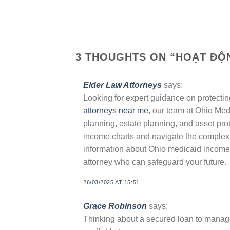
3 THOUGHTS ON “
HOẠT ĐỘN
Elder Law Attorneys
says:
Looking for expert guidance on protecti
attorneys near me
, our team at Ohio Me
planning, estate planning, and asset prot
income charts and navigate the complex 
information about Ohio medicaid income l
attorney who can safeguard your future.
26/03/2025 AT 15:51
Grace Robinson
says:
Thinking about a secured loan to manag