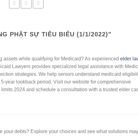
G PHẬT SỰ TIÊU BIỂU (1/1/2022)
”
ng assets while qualifying for Medicaid? As experienced
elder la
dicaid Lawyers provides specialized legal assistance with Medi
ection strategies. We help seniors understand medicaid eligibili
5-year lookback period. Visit our website for comprehensive
imits 2024 and schedule a consultation with a trusted elder ca
e your debts? Explore your choices and see what solutions ma