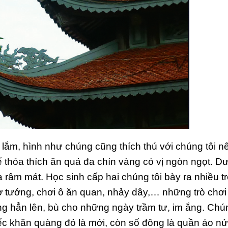
lắm, hình như chúng cũng thích thú với chúng tôi n
 thỏa thích ăn quả đa chín vàng có vị ngòn ngọt. D
 râm mát. Học sinh cấp hai chúng tôi bày ra nhiều t
 tướng, chơi ô ăn quan, nhảy dây,… những trò chơi
ng hẳn lên, bù cho những ngày trầm tư, im ắng. Chú
iếc khăn quàng đỏ là mới, còn số đông là quần áo n