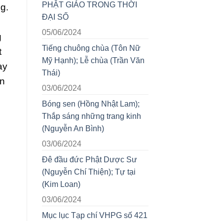
PHẬT GIÁO TRONG THỜI
g.
ĐẠI SỐ
05/06/2024
g
Tiếng chuông chùa (Tôn Nữ
t
Mỹ Hạnh); Lễ chùa (Trần Văn
ay
Thái)
an
03/06/2024
Bóng sen (Hồng Nhật Lam);
Thắp sáng những trang kinh
(Nguyễn An Bình)
03/06/2024
Đê đầu đức Phật Dược Sư
(Nguyễn Chí Thiện); Tự tại
(Kim Loan)
03/06/2024
Mục lục Tạp chí VHPG số 421