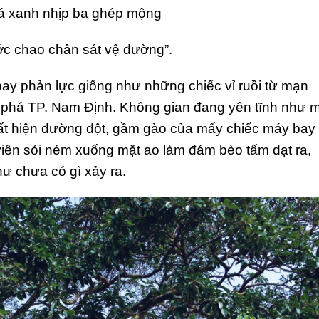
á xanh nhịp ba ghép mộng
c chao chân sát vệ đường”.
bay phản lực giống như những chiếc vỉ ruồi từ mạn
 phá TP. Nam Định. Không gian đang yên tĩnh như 
ất hiện đường đột, gầm gào của mấy chiếc máy bay
 viên sỏi ném xuống mặt ao làm đám bèo tấm dạt ra,
như chưa có gì xảy ra.