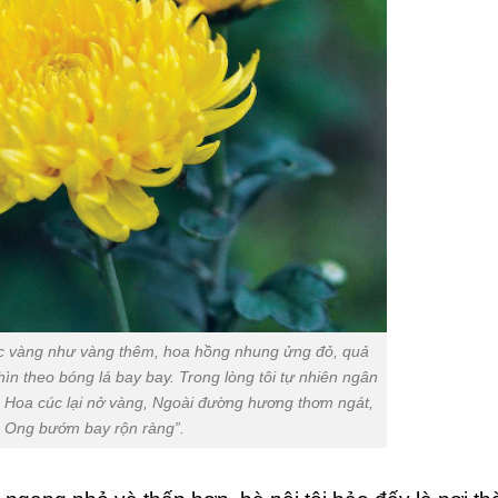
c vàng như vàng thêm, hoa hồng nhung ửng đỏ, quả
ìn theo bóng lá bay bay. Trong lòng tôi tự nhiên ngân
, Hoa cúc lại nở vàng, Ngoài đường hương thơm ngát,
Ong bướm bay rộn ràng”.