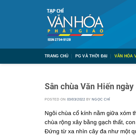
Skip
to
content
TRANG CHỦ
PG VÀ THỜI ĐẠI
VĂN HÓA 
Sân chùa Văn Hiến ngày 
POSTED ON
03/03/2022
BY
NGỌC CHÍ
N
gôi chùa cổ kính nằm giữa xóm th
chùa rộng xây bằng gạch thất, con
Đứng từ xa nhìn cây đa như một q