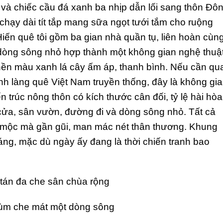
à chiếc cầu đá xanh ba nhịp dẫn lối sang thôn Đôn
hạy dài tít tắp mang sữa ngọt tưới tắm cho ruộng
iến quê tôi gồm ba gian nhà quần tụ, liên hoàn cùn
 dòng sông nhỏ hợp thành một không gian nghệ thuậ
nền màu xanh lá cây ấm áp, thanh bình. Nếu cần qu
h làng quê Việt Nam truyền thống, đây là không gi
n trúc nông thôn có kích thước cân đối, tỷ lệ hài hòa
cửa, sân vườn, đường đi và dòng sông nhỏ. Tất cả
n mộc mà gần gũi, man mác nét thân thương. Khung
láng, mặc dù ngày ấy đang là thời chiến tranh bao
tán đa che sân chùa rộng
ùm che mát một dòng sông