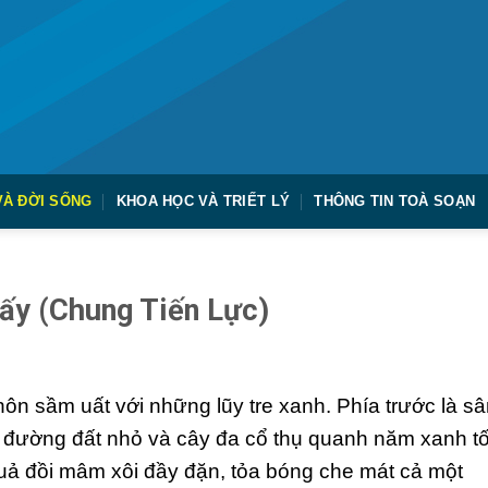
VÀ ĐỜI SỐNG
KHOA HỌC VÀ TRIẾT LÝ
THÔNG TIN TOÀ SOẠN
ấy (Chung Tiến Lực)
ôn sầm uất với những lũy tre xanh. Phía trước là s
 đường đất nhỏ và cây đa cổ thụ quanh năm xanh tố
uả đồi mâm xôi đầy đặn, tỏa bóng che mát cả một