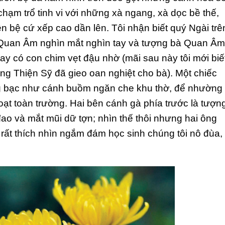
chạm trổ tinh vi với những xà ngang, xà dọc bề thế,
n bệ cứ xếp cao dần lên. Tôi nhận biết quý Ngài trê
 Quan Âm nghìn mắt nghìn tay và tượng bà Quan Âm
tay có con chim vẹt đậu nhờ (mãi sau này tôi mới biế
ng Thiện Sỹ đã gieo oan nghiệt cho bà). Một chiếc
ng bạc như cánh buồm ngăn che khu thờ, để nhường
oạt toàn trường. Hai bên cánh gà phía trước là tượn
ao và mắt mũi dữ tợn; nhìn thế thôi nhưng hai ông
 rất thích nhìn ngắm đám học sinh chúng tôi nô đùa,