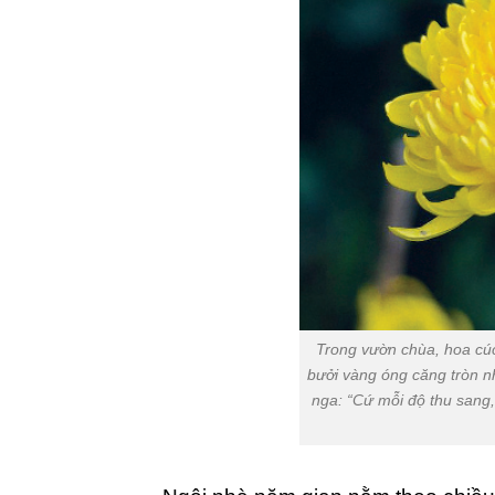
Trong vườn chùa, hoa cú
bưởi vàng óng căng tròn nh
nga: “Cứ mỗi độ thu sang