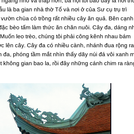
ngang nhỏ và thấp hơn, bà nội tôi bảo đấy là nơi th
là ba gian nhà thờ Tổ và nơi ở của Sư cụ trụ trì
vườn chùa có trồng rất nhiều cây ăn quả. Bên cạnh
 đặc bèo tấm làm thức ăn chăn nuôi. Cây đa, dáng n
. Muốn leo trèo, chúng tôi phải công kênh nhau bám
ợc lên cây. Cây đa có nhiều cành, nhánh đua rộng ra
h đa, phóng tầm mắt nhìn thấy dãy núi đá vôi xanh 
t không gian bao la, rồi đây những cánh chim ra ràn