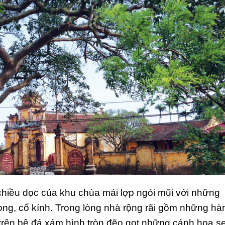
chiều dọc của khu chùa mái lợp ngói mũi với những
ng, cổ kính. Trong lòng nhà rộng rãi gồm những hà
 trên bệ đá xám hình tròn đẽo gọt những cánh hoa s