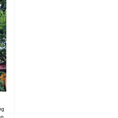
ng
en