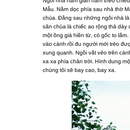
Ngôi nhà năm gian nằm theo chiều 
Mẫu. Nằm dọc phía sau nhà thờ Mẫu 
chùa. Đằng sau những ngôi nhà là 
sân chùa là chiếc ao rộng thả dày
một ông già hiền từ, có gốc to lắm
vào cành rồi đu người mới trèo đư
xung quanh. Ngồi vắt vẻo trên càn
xa xa phía chân trời. Hình dung mộ
chúng tôi sẽ bay cao, bay xa.