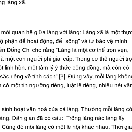
ng làng xã.
ã
ng mối quan hệ giữa làng với làng: Làng xã là một thự
bộ phận để hoạt động, để “sống” và tự bảo vệ mình
n Đổng Chi cho rằng “Làng là một cơ thể trọn vẹn,
à một con người phi giai cấp. Trong cơ thể người tr
 linh hồn, một tâm lý ý thức cộng đồng, mà còn có
 sắc riêng về tính cách” [3]. Đúng vậy, mỗi làng khôn
có một tín ngưỡng riêng, luật lệ riêng, nhiều nét vă
i sinh hoạt văn hoá của cả làng. Thường mỗi làng c
àng. Dân gian đã có câu: “Trống làng nào làng ấy
 Cùng đó mỗi làng có một lễ hội khác nhau. Thời gi