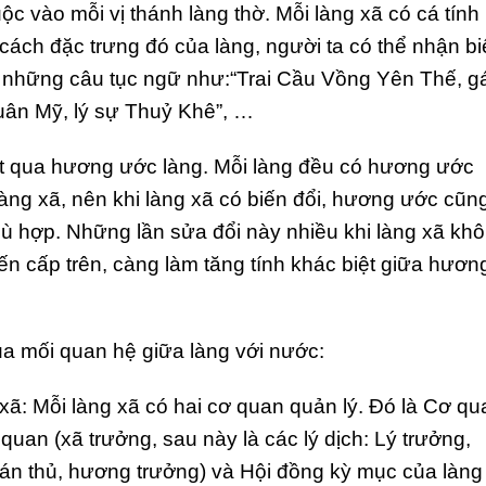
ộc vào mỗi vị thánh làng thờ. Mỗi làng xã có cá tính
ách đặc trưng đó của làng, người ta có thể nhận bi
 những câu tục ngữ như:“Trai Cầu Vồng Yên Thế, gá
ân Mỹ, lý sự Thuỷ Khê”, …
hất qua hương ước làng. Mỗi làng đều có hương ước
làng xã, nên khi làng xã có biến đổi, hương ước cũn
ù hợp. Những lần sửa đổi này nhiều khi làng xã kh
ến cấp trên, càng làm tăng tính khác biệt giữa hươn
qua mối quan hệ giữa làng với nước:
xã: Mỗi làng xã có hai cơ quan quản lý. Đó là Cơ qu
uan (xã trưởng, sau này là các lý dịch: Lý trưởng,
án thủ, hương trưởng) và Hội đồng kỳ mục của làng