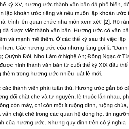
 thế kỷ XV, hương ước thành văn bản đã phổ biến, đô
n lập khoán ước riêng và nếu muốn lập khoán ước t
hải trình lên quan chức nha môn xem xét” [2]. Rõ rà
g đã được viết thành văn bản. Hương ước có văn b
thêm và mạnh mẽ thêm. Ở các thế kỷ sau thì việc lập
n hơn. Các hương ước của những làng gọi là “Danh
g; Quỳnh Đôi, Nho Lâm ở Nghệ An; Đông Ngạc ở T
được hình thành văn bản từ cuối thế kỷ XIX đầu thế
g thêm trong hương ước nhiều luật lệ mới.
ộc các thành viên phải tuân thủ. Hương ước gắn bó c
ng đối chặt chẽ và tự nguyện, lệ thuộc lẫn nhau, p
ông còn mấy, chỉ còn một ít ruộng đình, ruộng chùa,
 vẫn chặt chẽ trong các quan hệ dòng họ, tín ngưỡn
nh của hương ước. Những quy định trên có ý nghĩa