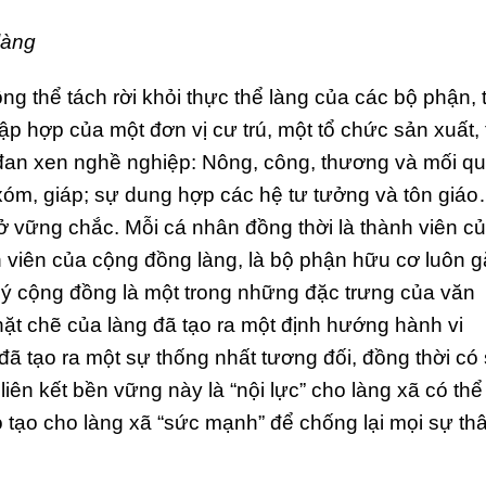
làng
ng thể tách rời khỏi thực thể làng của các bộ phận, 
ập hợp của một đơn vị cư trú, một tổ chức sản xuất, 
 đan xen nghề nghiệp: Nông, công, thương và mối q
xóm, giáp; sự dung hợp các hệ tư tưởng và tôn giá
ở vững chắc. Mỗi cá nhân đồng thời là thành viên c
h viên của cộng đồng làng, là bộ phận hữu cơ luôn 
 lý cộng đồng là một trong những đặc trưng của văn
hặt chẽ của làng đã tạo ra một định hướng hành vi
đã tạo ra một sự thống nhất tương đối, đồng thời có
liên kết bền vững này là “nội lực” cho làng xã có thể
 Nó tạo cho làng xã “sức mạnh” để chống lại mọi sự t