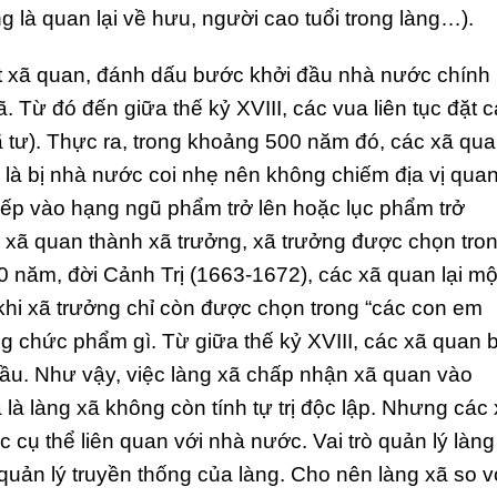
g là quan lại về hưu, người cao tuổi trong làng…).
ặt xã quan, đánh dấu bước khởi đầu nhà nước chính
. Từ đó đến giữa thế kỷ XVIII, các vua liên tục đặt 
ã tư). Thực ra, trong khoảng 500 năm đó, các xã qu
g là bị nhà nước coi nhẹ nên không chiếm địa vị qua
ếp vào hạng ngũ phẩm trở lên hoặc lục phẩm trở
 xã quan thành xã trưởng, xã trưởng được chọn tro
0 năm, đời Cảnh Trị (1663-1672), các xã quan lại mộ
 khi xã trưởng chỉ còn được chọn trong “các con em
g chức phẩm gì. Từ giữa thế kỷ XVIII, các xã quan b
 bầu. Như vậy, việc làng xã chấp nhận xã quan vào
a là làng xã không còn tính tự trị độc lập. Nhưng các
 cụ thể liên quan với nhà nước. Vai trò quản lý làng
uản lý truyền thống của làng. Cho nên làng xã so v