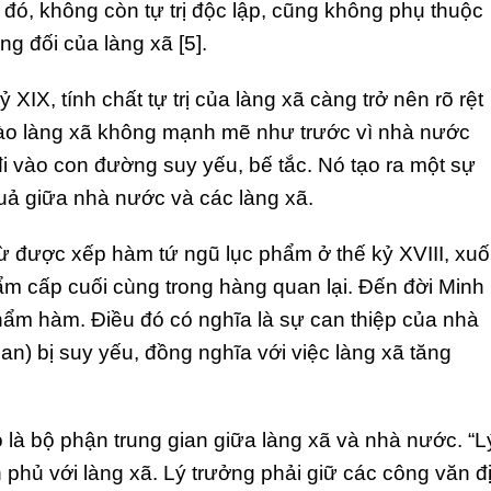
đó, không còn tự trị độc lập, cũng không phụ thuộc
ng đối của làng xã [5].
 XIX, tính chất tự trị của làng xã càng trở nên rõ rệt
ào làng xã không mạnh mẽ như trước vì nhà nước
i vào con đường suy yếu, bế tắc. Nó tạo ra một sự
uả giữa nhà nước và các làng xã.
từ được xếp hàm tứ ngũ lục phẩm ở thế kỷ XVIII, xu
m cấp cuối cùng trong hàng quan lại. Đến đời Minh
m hàm. Điều đó có nghĩa là sự can thiệp của nhà
n) bị suy yếu, đồng nghĩa với việc làng xã tăng
ò là bộ phận trung gian giữa làng xã và nhà nước. “L
h phủ với làng xã. Lý trưởng phải giữ các công văn đ