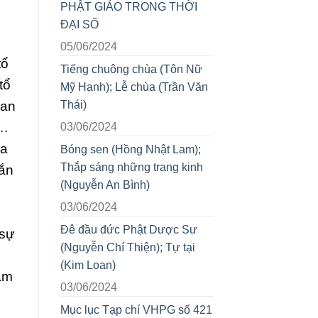
PHẬT GIÁO TRONG THỜI
ĐẠI SỐ
05/06/2024
tổ
Tiếng chuông chùa (Tôn Nữ
tổ
Mỹ Hạnh); Lễ chùa (Trần Văn
uan
Thái)
o…
03/06/2024
ủa
Bóng sen (Hồng Nhật Lam);
Thắp sáng những trang kinh
gắn
(Nguyễn An Bình)
03/06/2024
Đê đầu đức Phật Dược Sư
 sự
(Nguyễn Chí Thiện); Tự tại
(Kim Loan)
hâm
03/06/2024
Mục lục Tạp chí VHPG số 421