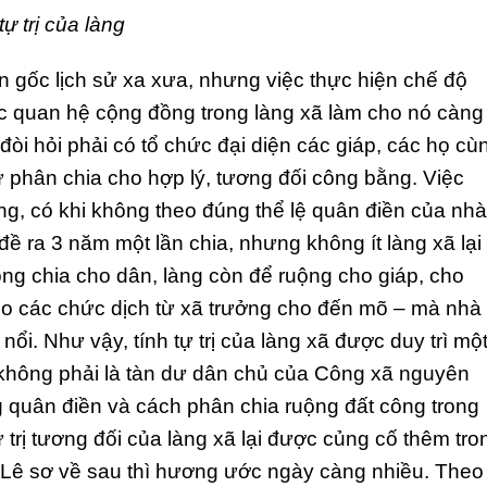
tự trị của làng
ồn gốc lịch sử xa xưa, nhưng việc thực hiện chế độ
c quan hệ cộng đồng trong làng xã làm cho nó càng
đòi hỏi phải có tổ chức đại diện các giáp, các họ cù
 phân chia cho hợp lý, tương đối công bằng. Việc
làng, có khi không theo đúng thể lệ quân điền của nhà
ề ra 3 năm một lần chia, nhưng không ít làng xã lại
ng chia cho dân, làng còn để ruộng cho giáp, cho
ho các chức dịch từ xã trưởng cho đến mõ – mà nhà
i. Như vậy, tính tự trị của làng xã được duy trì mộ
 không phải là tàn dư dân chủ của Công xã nguyên
g quân điền và cách phân chia ruộng đất công trong
ự trị tương đối của làng xã lại được củng cố thêm tro
 Lê sơ về sau thì hương ước ngày càng nhiều. Theo