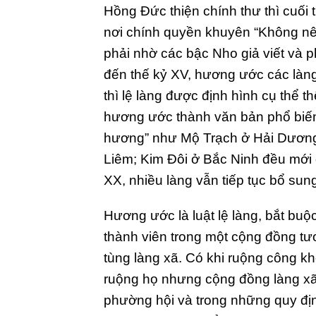
Hồng Đức thiện chính thư thì cuối
nơi chính quyền khuyên “Không nê
phải nhờ các bậc Nho giả viết và p
đến thế kỷ XV, hương ước các làn
thì lệ làng được định hình cụ thể 
hương ước thành văn bản phổ biế
hương” như Mộ Trạch ở Hải Dươn
Liêm; Kim Đôi ở Bắc Ninh đều mới 
XX, nhiều làng vẫn tiếp tục bổ sun
Hương ước là luật lệ làng, bắt bu
thành viên trong một cộng đồng tươ
tùng làng xã. Có khi ruộng công kh
ruộng họ nhưng cộng đồng làng xã
phường hội và trong những quy đị