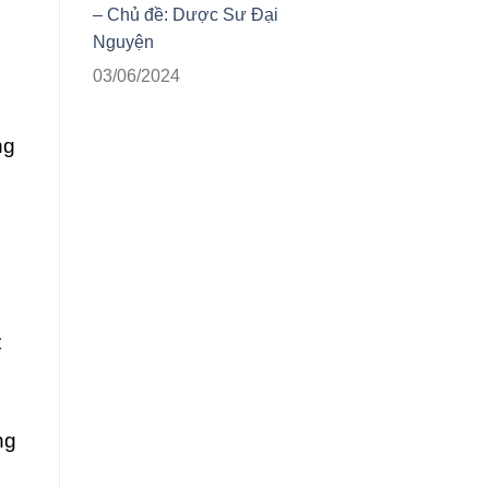
– Chủ đề: Dược Sư Đại
Nguyện
03/06/2024
ng
t
ng