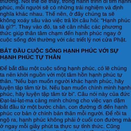
thương. Nói thế để thấy, trong hành trình đi tìm hạnh
phúc, mỗi người sẽ có những trải nghiệm và định
nghĩa khác nhau. Thế nên, ở đây chúng ta sẽ
không xoáy sâu vào việc trả lời câu hỏi: “Hạnh phúc
là gì?”. Thay vào đó, ta sẽ cân nhắc các phương
thức giúp thân tâm chạm đến hạnh phúc ngay ở
cuộc sống đời thường với các triết lý nơi cửa Phật.
BẮT ĐẦU CUỘC SỐNG HẠNH PHÚC VỚI SỰ
HẠNH PHÚC TỰ THÂN
Để bắt đầu một cuộc sống hạnh phúc, có lẽ chúng
ta nên khởi nguồn với một tâm hồn hạnh phúc tự
thân. “Nếu bạn muốn người khác hạnh phúc, hãy
luyện tập tâm từ bi. Nếu bạn muốn chính mình hạnh
phúc, hãy luyện tập tâm từ bi”. Câu nói này của đức
Đạt-lai-lạt-ma càng minh chứng cho việc vạn dặm
bắt đầu từ một bước chân, con đường đi đến hạnh
phúc cơ bản ở chính bản thân mỗi người. Để rồi ta
ngộ ra, hạnh phúc không phải ở cuối con đường mà
ở ngay mỗi giây phút ta thực sự tỉnh thức. Cũng