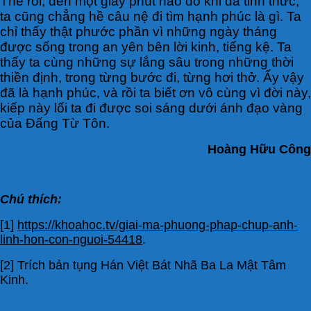
Thế rồi, đến một giây phút nào đó khi đã tỉnh thức,
ta cũng chẳng hề câu nệ đi tìm hạnh phúc là gì. Ta
chỉ thấy thật phước phần vì những ngày tháng
được sống trong an yên bên lời kinh, tiếng kệ. Ta
thấy ta cùng những sự lắng sâu trong những thời
thiền định, trong từng bước đi, từng hơi thở. Ấy vậy
đã là hạnh phúc, và rồi ta biết ơn vô cùng vì đời này,
kiếp này lối ta đi được soi sáng dưới ánh đạo vàng
của Đấng Từ Tôn.
Hoàng Hữu Công
Chú thích:
[1]
https://khoahoc.tv/giai-ma-phuong-phap-chup-anh-
linh-hon-con-nguoi-54418
.
[2] Trích bản tụng Hán Việt Bát Nhã Ba La Mật Tâm
Kinh.