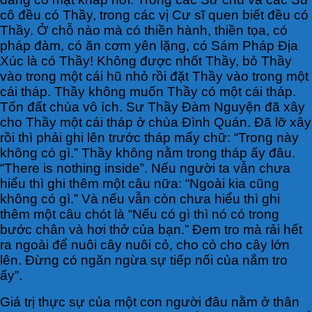
cô đều có Thầy, trong các vị Cư sĩ quen biết đều có
Thầy. Ở chỗ nào mà có thiền hành, thiền tọa, có
pháp đàm, có ăn cơm yên lặng, có Sám Pháp Địa
Xúc là có Thầy! Không được nhốt Thầy, bỏ Thầy
vào trong một cái hũ nhỏ rồi đặt Thầy vào trong một
cái tháp. Thầy không muốn Thầy có một cái tháp.
Tốn đất chùa vô ích. Sư Thầy Đàm Nguyện đã xây
cho Thầy một cái tháp ở chùa Đình Quán. Đã lỡ xây
rồi thì phải ghi lên trước tháp mấy chữ: “Trong này
không có gì.” Thầy không nằm trong tháp ấy đâu.
“There is nothing inside”. Nếu người ta vẫn chưa
hiểu thì ghi thêm một câu nữa: “Ngoài kia cũng
không có gì.” Và nếu vẫn còn chưa hiểu thì ghi
thêm một câu chót là “Nếu có gì thì nó có trong
bước chân và hơi thở của bạn.” Đem tro mà rải hết
ra ngoài để nuôi cây nuôi cỏ, cho cỏ cho cây lớn
lên. Đừng có ngăn ngừa sự tiếp nối của nắm tro
ấy”.
Giá trị thực sự của một con người đâu nằm ở thân