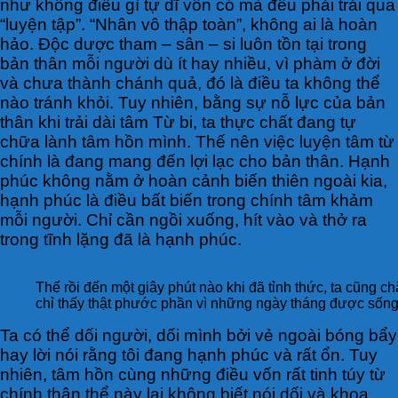
như không điều gì tự dĩ vốn có mà đều phải trải qua
“luyện tập”. “Nhân vô thập toàn”, không ai là hoàn
hảo. Độc dược tham – sân – si luôn tồn tại trong
bản thân mỗi người dù ít hay nhiều, vì phàm ở đời
và chưa thành chánh quả, đó là điều ta không thể
nào tránh khỏi. Tuy nhiên, bằng sự nỗ lực của bản
thân khi trải dài tâm Từ bi, ta thực chất đang tự
chữa lành tâm hồn mình. Thế nên việc luyện tâm từ
chính là đang mang đến lợi lạc cho bản thân. Hạnh
phúc không nằm ở hoàn cảnh biến thiên ngoài kia,
hạnh phúc là điều bất biến trong chính tâm khảm
mỗi người. Chỉ cần ngồi xuống, hít vào và thở ra
trong tĩnh lặng đã là hạnh phúc.
Thế rồi đến một giây phút nào khi đã tỉnh thức, ta cũng ch
chỉ thấy thật phước phần vì những ngày tháng được sống t
Ta có thể dối người, dối mình bởi vẻ ngoài bóng bẩy
hay lời nói rằng tôi đang hạnh phúc và rất ổn. Tuy
nhiên, tâm hồn cùng những điều vốn rất tinh túy từ
chính thân thể này lại không biết nói dối và khoa