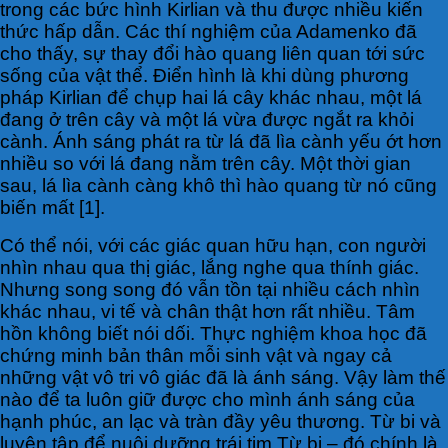
trong các bức hình Kirlian và thu được nhiều kiến
thức hấp dẫn. Các thí nghiệm của Adamenko đã
cho thấy, sự thay đổi hào quang liên quan tới sức
sống của vật thể. Điển hình là khi dùng phương
pháp Kirlian để chụp hai lá cây khác nhau, một lá
đang ở trên cây và một lá vừa được ngắt ra khỏi
cành. Ánh sáng phát ra từ lá đã lìa cành yếu ớt hơn
nhiều so với lá đang nằm trên cây. Một thời gian
sau, lá lìa cành càng khô thì hào quang từ nó cũng
biến mất [1].
Có thể nói, với các giác quan hữu hạn, con người
nhìn nhau qua thị giác, lắng nghe qua thính giác.
Nhưng song song đó vẫn tồn tại nhiều cách nhìn
khác nhau, vi tế và chân thật hơn rất nhiều. Tâm
hồn không biết nói dối. Thực nghiệm khoa học đã
chứng minh bản thân mỗi sinh vật và ngay cả
những vật vô tri vô giác đã là ánh sáng. Vậy làm thế
nào để ta luôn giữ được cho mình ánh sáng của
hạnh phúc, an lạc và tràn đầy yêu thương. Từ bi và
luyện tập để nuôi dưỡng trái tim Từ bi – đó chính là