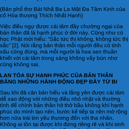
(Bản phổ thơ Bát Nhã Ba La Mật Đa Tâm Kinh của
cố Hòa thượng Thích Nhất Hạnh)
Việc điều ngự được cái tâm đầy chướng ngại của
bản thân đã là hạnh phúc ở đời này. Cũng như có
học Phật mới hiểu: “Sắc tức thị không, không tức thị
sắc” [2]. Nói rằng bản thân mỗi người đều có tính
xấu cũng đúng, mà mỗi người là hoa sen thuần
khiết với cái tâm trong sáng không vấy bùn nhơ
cũng không sai.
LAN TỎA SỰ HẠNH PHÚC CỦA BẢN THÂN
BẰNG NHỮNG HÀNH ĐỘNG ĐẸP ĐẦY TỪ BI
Sau khi đã căn bản hiểu và lắng yên được cái tâm
dễ xao động với những điều nhỏ nhặt và thường
tình để chính bản thân hít thở bầu không khí hạnh
phúc do mình tạo nên, bước kế tiếp ta nên mở rộng
hơn nữa trái tim yêu thương đến với tha nhân.
Không ai tồn tại được khi đứng riêng rẽ và khi sinh