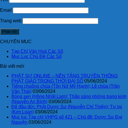
Email
Trang web
CHUYÊN MỤC
Tạp Chí Văn Hoá Các Số
Mục Lục Chủ Đề Các Số
Bài viết mới
PHẬT SỰ ONLINE – NỀN TẢNG TRUYỀN THÔNG
PHẬT GIÁO TRONG THỜI ĐẠI SỐ
05/06/2024
Tiếng chuông chùa (Tôn Nữ Mỹ Hạnh); Lễ chùa (Trần
Văn Thái)
03/06/2024
Bóng sen (Hồng Nhật Lam); Thắp sáng những trang kinh
(Nguyễn An Bình)
03/06/2024
Đê đầu đức Phật Dược Sư (Nguyễn Chí Thiện); Tự tại
(Kim Loan)
03/06/2024
Mục lục Tạp chí VHPG số 421 – Chủ đề: Dược Sư Đại
Nguyện
03/06/2024