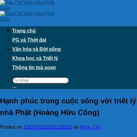
Skip
to
content
Trang chủ
PG và Thời đại
Văn hóa và Đời sống
Khoa học và Triết lý
Thông tin toà soạn
Hạnh phúc trong cuộc sống với triết lý
nhà Phật (Hoàng Hữu Công)
Posted on
15/03/2022
26/12/2022
by
Ngọc Chí