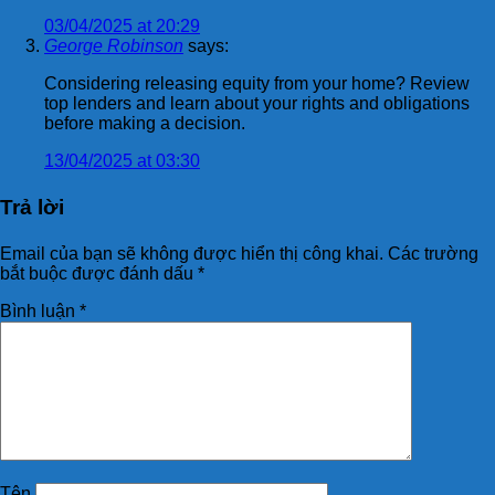
03/04/2025 at 20:29
George Robinson
says:
Considering releasing equity from your home? Review
top lenders and learn about your rights and obligations
before making a decision.
13/04/2025 at 03:30
Trả lời
Email của bạn sẽ không được hiển thị công khai.
Các trường
bắt buộc được đánh dấu
*
Bình luận
*
Tên