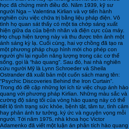
học đã chứng minh điều đó. Năm 1939, kỹ sư
người Nga – Valentina Kirlian và vợ tiến hành
nghiên cứu việc chữa trị bằng liệu pháp điện. Vô
tình họ quan sát thấy có một tia chớp sáng xuất
hiện giữa da của bệnh nhân và điện cực của máy.
Họ chụp hiện tượng này và thu được trên ảnh một
ánh sáng kỳ lạ. Cuối cùng, hai vợ chồng đã tạo ra
một phương pháp chụp hình mới cho phép con
người ghi lại nguồn năng lượng trong các cơ thể
sống, gọi là “hào quang”. Sau đó, hai nhà nghiên
cứu người Mỹ là Lynn Schroeder và Sheila
Ostrander đã xuất bản một cuốn sách mang tên:
“Psychic Discoveries Behind the Iron Curtain”.
Trong đó đề cập những lợi ích từ việc chụp ánh hào
quang với phương pháp Kirlian. Những màu sắc và
cường độ sáng tối của vòng hào quang này có thể
tiết lộ tình trạng sức khỏe, bệnh tật, tâm tư, tình cảm
hay phản ánh tư tưởng, ký ức và nguyện vọng mỗi
người. Tới năm 1975, nhà khoa học Victor
Adamenko đã viết một luận án phân tích hào quang