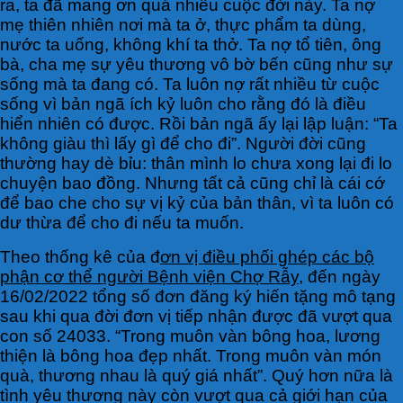
ra, ta đã mang ơn quá nhiều cuộc đời này. Ta nợ
mẹ thiên nhiên nơi mà ta ở, thực phẩm ta dùng,
nước ta uống, không khí ta thở. Ta nợ tổ tiên, ông
bà, cha mẹ sự yêu thương vô bờ bến cũng như sự
sống mà ta đang có. Ta luôn nợ rất nhiều từ cuộc
sống vì bản ngã ích kỷ luôn cho rằng đó là điều
hiển nhiên có được. Rồi bản ngã ấy lại lập luận: “Ta
không giàu thì lấy gì để cho đi”. Người đời cũng
thường hay dè bỉu: thân mình lo chưa xong lại đi lo
chuyện bao đồng. Nhưng tất cả cũng chỉ là cái cớ
để bao che cho sự vị kỷ của bản thân, vì ta luôn có
dư thừa để cho đi nếu ta muốn.
Theo thống kê của đ
ơn vị điều phối ghép các bộ
phận cơ thể người Bệnh viện Chợ Rẫy
, đến ngày
16/02/2022 tổng số đơn đăng ký hiến tặng mô tạng
sau khi qua đời đơn vị tiếp nhận được đã vượt qua
con số 24033. “Trong muôn vàn bông hoa, lương
thiện là bông hoa đẹp nhất. Trong muôn vàn món
quà, thương nhau là quý giá nhất”. Quý hơn nữa là
tình yêu thương này còn vượt qua cả giới hạn của