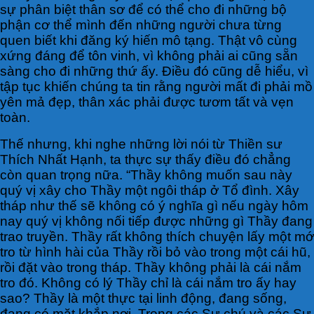
sự phân biệt thân sơ để có thể cho đi những bộ
phận cơ thể mình đến những người chưa từng
quen biết khi đăng ký hiến mô tạng. Thật vô cùng
xứng đáng để tôn vinh, vì không phải ai cũng sẵn
sàng cho đi những thứ ấy. Điều đó cũng dễ hiểu, vì
tập tục khiến chúng ta tin rằng người mất đi phải mồ
yên mả đẹp, thân xác phải được tươm tất và vẹn
toàn.
Thế nhưng, khi nghe những lời nói từ Thiền sư
Thích Nhất Hạnh, ta thực sự thấy điều đó chẳng
còn quan trọng nữa. “Thầy không muốn sau này
quý vị xây cho Thầy một ngôi tháp ở Tổ đình. Xây
tháp như thế sẽ không có ý nghĩa gì nếu ngày hôm
nay quý vị không nối tiếp được những gì Thầy đang
trao truyền. Thầy rất không thích chuyện lấy một mớ
tro từ hình hài của Thầy rồi bỏ vào trong một cái hũ,
rồi đặt vào trong tháp. Thầy không phải là cái nắm
tro đó. Không có lý Thầy chỉ là cái nắm tro ấy hay
sao? Thầy là một thực tại linh động, đang sống,
đang có mặt khắp nơi. Trong các Sư chú và các Sư