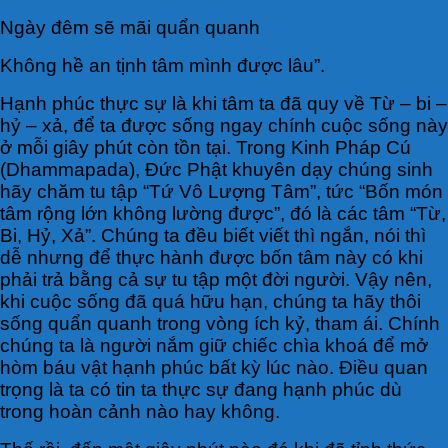
Ngày đêm sẽ mãi quẩn quanh
Không hề an tịnh tâm mình được lâu”.
Hạnh phúc thực sự là khi tâm ta đã quy về Từ – bi –
hỷ – xả, để ta được sống ngay chính cuộc sống này
ở mỗi giây phút còn tồn tại. Trong Kinh Pháp Cú
(Dhammapada), Ðức Phật khuyên dạy chúng sinh
hãy chăm tu tập “Tứ Vô Lượng Tâm”, tức “Bốn món
tâm rộng lớn không lường được”, đó là các tâm “Từ,
Bi, Hỷ, Xả”. Chúng ta đều biết viết thì ngắn, nói thì
dễ nhưng để thực hành được bốn tâm này có khi
phải trả bằng cả sự tu tập một đời người. Vậy nên,
khi cuộc sống đã quá hữu hạn, chúng ta hãy thôi
sống quẩn quanh trong vòng ích kỷ, tham ái. Chính
chúng ta là người nắm giữ chiếc chìa khoá để mở
hòm báu vật hạnh phúc bất kỳ lúc nào. Điều quan
trọng là ta có tin ta thực sự đang hạnh phúc dù
trong hoàn cảnh nào hay không.