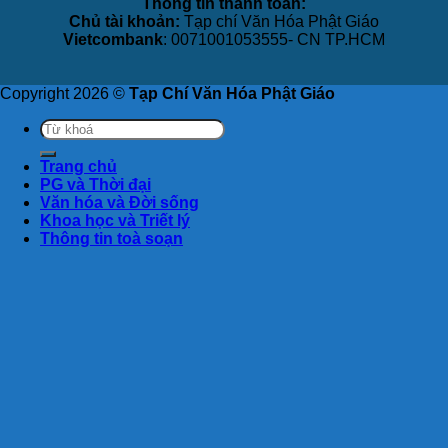
Thông tin thanh toán:
Chủ tài khoản:
Tạp chí Văn Hóa Phật Giáo
Vietcombank
: 0071001053555- CN TP.HCM
Copyright 2026 ©
Tạp Chí Văn Hóa Phật Giáo
Trang chủ
PG và Thời đại
Văn hóa và Đời sống
Khoa học và Triết lý
Thông tin toà soạn