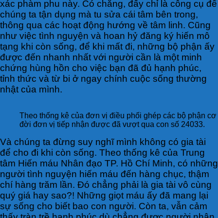
xác phàm phu này. Có chăng, đấy chỉ là công cụ để
chúng ta tận dụng mà tu sửa cái tâm bên trong,
thông qua các hoạt động hướng về tâm linh. Cũng
như việc tình nguyện và hoan hỷ đăng ký hiến mô
tạng khi còn sống, để khi mất đi, những bộ phận ấy
được đến nhanh nhất với người cần là một minh
chứng hùng hồn cho việc bạn đã đủ hạnh phúc,
tỉnh thức và từ bi ở ngay chính cuộc sống thường
nhật của mình.
Theo thống kê của đơn vị điều phối ghép các bộ phận cơ
đời đơn vị tiếp nhận được đã vượt qua con số 24033.
Và chúng ta đừng suy nghĩ mình không có gia tài
để cho đi khi còn sống. Theo thống kê của Trung
tâm Hiến máu Nhân đạo TP. Hồ Chí Minh, có những
người tình nguyện hiến máu đến hàng chục, thậm
chí hàng trăm lần. Đó chẳng phải là gia tài vô cùng
quý giá hay sao?! Những giọt máu ấy đã mang lại
sự sống cho biết bao con người. Còn ta, vẫn cảm
thấy tràn trề hạnh phúc dù chẳng được người nhận