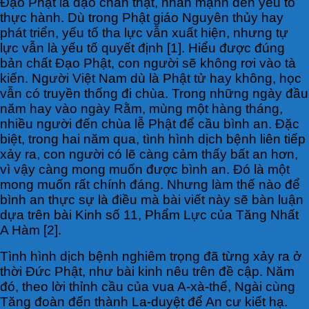
Đ
ạo Phật là đạo chân thật, nhấn mạnh đến yếu tố
thực hành. Dù trong Phật giáo Nguyên thủy hay
phát triển, yếu tố tha lực vẫn xuất hiện, nhưng tự
lực vẫn là yếu tố quyết định [1]. Hiểu được đúng
bản chất Đạo Phật, con người sẽ không rơi vào tà
kiến. Người Việt Nam dù là Phật tử hay không, học
vẫn có truyền thống đi chùa. Trong những ngày đầu
năm hay vào ngày Rằm, mùng một hàng tháng,
nhiều người đến chùa lễ Phật để cầu bình an. Đặc
biệt, trong hai năm qua, tình hình dịch bệnh liên tiếp
xảy ra, con người có lẽ càng cảm thấy bất an hơn,
vì vậy càng mong muốn được bình an. Đó là một
mong muốn rất chính đáng. Nhưng làm thế nào để
bình an thực sự là điều mà bài viết này sẽ bàn luận
dựa trên bài Kinh số 11, Phẩm Lực của Tăng Nhất
A Hàm [2].
Tình hình dịch bệnh nghiêm trọng đã từng xảy ra ở
thời Đức Phật, như bài kinh nêu trên đề cập. Năm
đó, theo lời thỉnh cầu của vua A-xà-thế, Ngài cùng
Tăng đoàn đến thành La-duyệt để An cư kiết hạ.