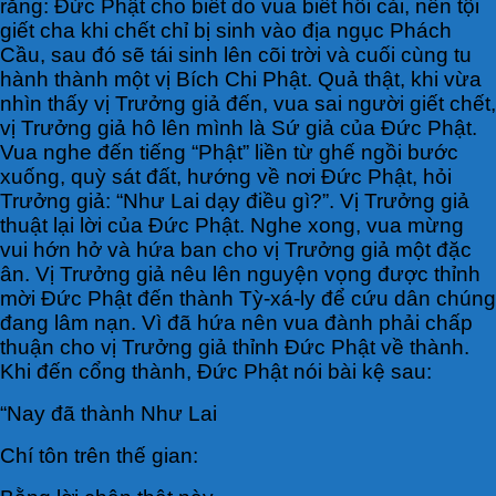
rằng: Đức Phật cho biết do vua biết hối cải, nên tội
giết cha khi chết chỉ bị sinh vào địa ngục Phách
Cầu, sau đó sẽ tái sinh lên cõi trời và cuối cùng tu
hành thành một vị Bích Chi Phật. Quả thật, khi vừa
nhìn thấy vị Trưởng giả đến, vua sai người giết chết,
vị Trưởng giả hô lên mình là Sứ giả của Đức Phật.
Vua nghe đến tiếng “Phật” liền từ ghế ngồi bước
xuống, quỳ sát đất, hướng về nơi Đức Phật, hỏi
Trưởng giả: “Như Lai dạy điều gì?”. Vị Trưởng giả
thuật lại lời của Đức Phật. Nghe xong, vua mừng
vui hớn hở và hứa ban cho vị Trưởng giả một đặc
ân. Vị Trưởng giả nêu lên nguyện vọng được thỉnh
mời Đức Phật đến thành Tỳ-xá-ly để cứu dân chúng
đang lâm nạn. Vì đã hứa nên vua đành phải chấp
thuận cho vị Trưởng giả thỉnh Đức Phật về thành.
Khi đến cổng thành, Đức Phật nói bài kệ sau:
“Nay đã thành Như Lai
Chí tôn trên thế gian: