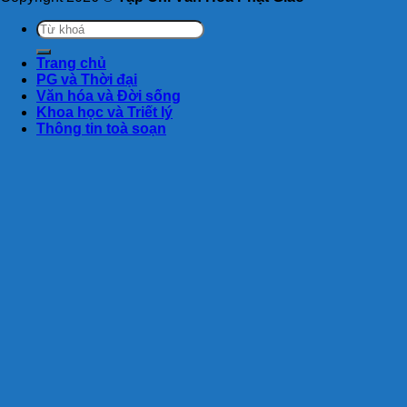
Trang chủ
PG và Thời đại
Văn hóa và Đời sống
Khoa học và Triết lý
Thông tin toà soạn