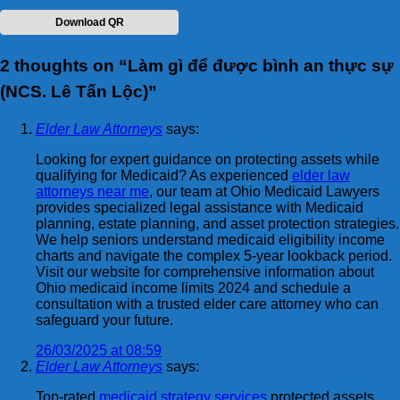
Download QR
2 thoughts on “
Làm gì để được bình an thực sự
(NCS. Lê Tấn Lộc)
”
Elder Law Attorneys
says:
Looking for expert guidance on protecting assets while
qualifying for Medicaid? As experienced
elder law
attorneys near me
, our team at Ohio Medicaid Lawyers
provides specialized legal assistance with Medicaid
planning, estate planning, and asset protection strategies.
We help seniors understand medicaid eligibility income
charts and navigate the complex 5-year lookback period.
Visit our website for comprehensive information about
Ohio medicaid income limits 2024 and schedule a
consultation with a trusted elder care attorney who can
safeguard your future.
26/03/2025 at 08:59
Elder Law Attorneys
says:
Top-rated
medicaid strategy services
protected assets