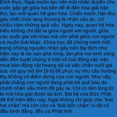
Đích thực, Ngài muốn tạo nên một nhân duyên cho
cuộc gặp gỡ giữa hai bên để đi đến hóa giải hận
thù, tạo mối quan hệ giao hòa. Chiến tranh, hận thù,
gây chết chóc tang thương là nhân xấu ác, chỉ
chiêu cảm những quả xấu. Ngày nay, quan hệ hòa
hiếu không chỉ đặt ra giữa người với người, giữa
các quốc gia với nhau mà còn phải giữa con người
và muôn loài khác. Khoa học đã chứng minh một
trong những nguyên nhân gây nên đại dịch như
hiện nay là do nạn phá rừng, tàn phá nơi sinh sống
dẫn đến tuyệt chủng ở một số loài động vật; việc
mua bán động vật hoang dã và việc chăn nuôi gia
súc với quy mô lớn [3-5] để phục vụ nhu cầu hưởng
thụ không có điểm dừng của con người. Như vậy,
phải chăng con người đang phải trả quả báo do
chính nhân xấu mình đã gây ra. Chỉ có tấm lòng từ
bi mới hóa giải được tai ách. Bài kệ của Đức Phật
đã thể hiện điều này, Ngài không chỉ giúp cho “loài
hai chân” mà còn cho cả “loài bốn chân” vì tất cả
đều bình đẳng, đều có Phật tính.