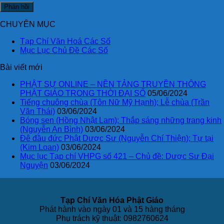
CHUYÊN MỤC
Tạp Chí Văn Hoá Các Số
Mục Lục Chủ Đề Các Số
Bài viết mới
PHẬT SỰ ONLINE – NỀN TẢNG TRUYỀN THÔNG
PHẬT GIÁO TRONG THỜI ĐẠI SỐ
05/06/2024
Tiếng chuông chùa (Tôn Nữ Mỹ Hạnh); Lễ chùa (Trần
Văn Thái)
03/06/2024
Bóng sen (Hồng Nhật Lam); Thắp sáng những trang kinh
(Nguyễn An Bình)
03/06/2024
Đê đầu đức Phật Dược Sư (Nguyễn Chí Thiện); Tự tại
(Kim Loan)
03/06/2024
Mục lục Tạp chí VHPG số 421 – Chủ đề: Dược Sư Đại
Nguyện
03/06/2024
Tạp Chí Văn Hóa Phật Giáo
Phát hành vào ngày 01 và 15 hàng tháng
Phụ trách kỹ thuật: 0982760624