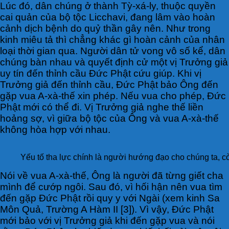
Lúc đó, dân chúng ở thành Tỳ-xá-ly, thuộc quyền
cai quản của bộ tộc Licchavi, đang lâm vào hoàn
cảnh dịch bệnh do quỷ thần gây nên. Như trong
kinh miêu tả thì chẳng khác gì hoàn cảnh của nhân
loại thời gian qua. Người dân tử vong vô số kể, dân
chúng bàn nhau và quyết định cử một vị Trưởng giả
uy tín đến thỉnh cầu Đức Phật cứu giúp. Khi vị
Trưởng giả đến thỉnh cầu, Đức Phật bảo Ông đến
gặp vua A-xà-thế xin phép. Nếu vua cho phép, Đức
Phật mới có thể đi. Vị Trưởng giả nghe thế liền
hoảng sợ, vì giữa bộ tộc của Ông và vua A-xà-thế
không hòa hợp với nhau.
Yếu tố tha lực chính là người hướng đạo cho chúng ta, cò
Nói về vua A-xà-thế, Ông là người đã từng giết cha
mình để cướp ngôi. Sau đó, vì hối hận nên vua tìm
đến gặp Đức Phật rồi quy y với Ngài (xem kinh Sa
Môn Quả, Trường A Hàm II [3]). Vì vậy, Đức Phật
mới bảo với vị Trưởng giả khi đến gặp vua và nói