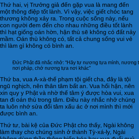
Thứ hai, vị Trưởng giả đến gặp vua là mang đến
một thông điệp tốt lành. Vì vậy, việc giết chóc tang
thương không xảy ra. Trong cuộc sống này, nếu
con người đem đến cho nhau những điều tốt lành
thì hạt giống oán hờn, hận thù sẽ không có đất nảy
mầm. Oán thù không có, tất cả chung sống vui vẻ
thì làm gì không có bình an.
Đức Phật đã nhắc nhở: “Hãy tự nương tựa mình, nương 
nơi pháp, chớ nương tựa nơi khác”
Thứ ba, vua A-xà-thế phạm tội giết cha, đây là tội
ngũ nghịch, nên thân tâm bất an. Vua hối hận, nên
xin quy y Phật và nhờ thế tâm ý được hòa vui, xua
tan đi oán thù trong tâm. Điều này nhắc nhở chúng
ta luôn nhớ sửa đổi tâm xấu ác ở nơi mình thì mới
được bình an.
Thứ tư, bài kệ của Đức Phật cho thấy, Ngài không
làm thay cho chúng sinh ở thành Tỳ-xá-ly, Ngài
không dùng thần thông biến hóa hay xua đuổi quỷ