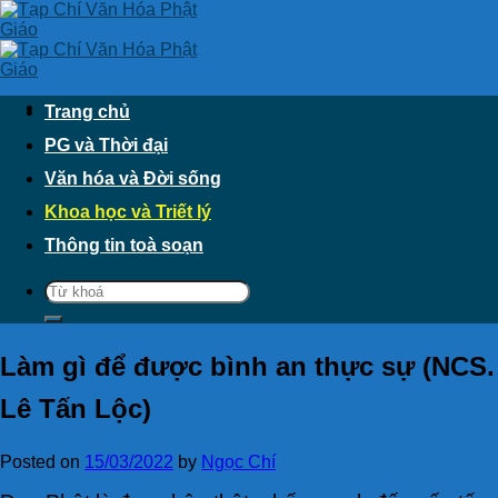
Skip
to
content
Trang chủ
PG và Thời đại
Văn hóa và Đời sống
Khoa học và Triết lý
Thông tin toà soạn
Làm gì để được bình an thực sự (NCS.
Lê Tấn Lộc)
Posted on
15/03/2022
by
Ngọc Chí