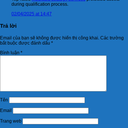
during qualification process.
02/04/2025 at 14:47
Trả lời
Email của bạn sẽ không được hiển thị công khai.
Các trường
bắt buộc được đánh dấu
*
Bình luận
*
Tên
Email
Trang web