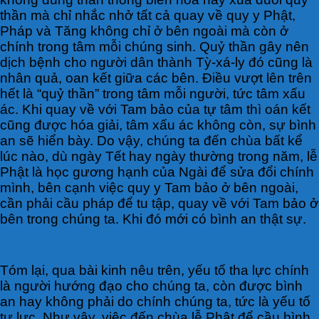
thần mà chỉ nhắc nhở tất cả quay về quy y Phật,
Pháp và Tăng không chỉ ở bên ngoài mà còn ở
chính trong tâm mỗi chúng sinh. Quỷ thần gây nên
dịch bệnh cho người dân thành Tỳ-xá-ly đó cũng là
nhân quả, oan kết giữa các bên. Điều vượt lên trên
hết là “quỷ thần” trong tâm mỗi người, tức tâm xấu
ác. Khi quay về với Tam bảo của tự tâm thì oán kết
cũng được hóa giải, tâm xấu ác không còn, sự bình
an sẽ hiển bày. Do vậy, chúng ta đến chùa bất kể
lúc nào, dù ngày Tết hay ngày thường trong năm, lễ
Phật là học gương hạnh của Ngài để sửa đổi chính
mình, bên cạnh việc quy y Tam bảo ở bên ngoài,
cần phải cầu pháp để tu tập, quay về với Tam bảo ở
bên trong chúng ta. Khi đó mới có bình an thật sự.
Tóm lại, qua bài kinh nêu trên, yếu tố tha lực chính
là người hướng đạo cho chúng ta, còn được bình
an hay không phải do chính chúng ta, tức là yếu tố
tự lực. Như vậy, việc đến chùa lễ Phật để cầu bình