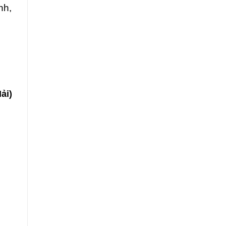
nh,
ải)