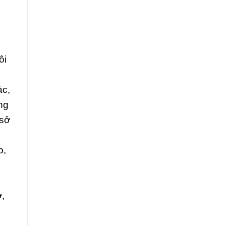
ôi
ác,
ng
 sở
p,
ở,