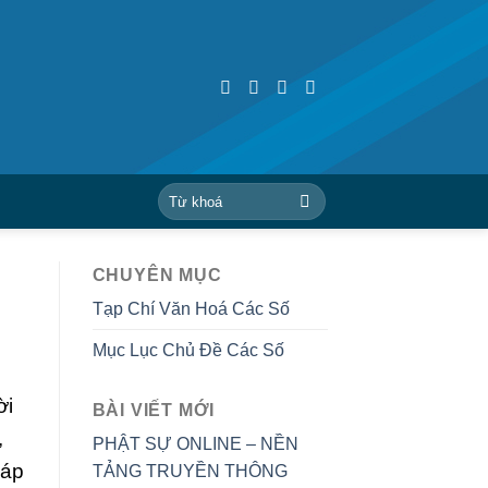
CHUYÊN MỤC
Tạp Chí Văn Hoá Các Số
Mục Lục Chủ Đề Các Số
ời
BÀI VIẾT MỚI
,
PHẬT SỰ ONLINE – NỀN
háp
TẢNG TRUYỀN THÔNG