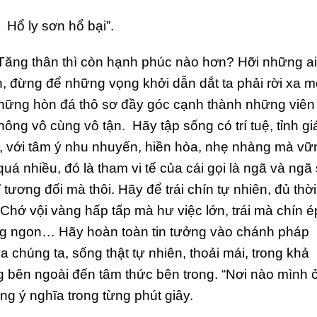
Hổ ly sơn hổ bại”.
Tăng thân thì còn hạnh phúc nào hơn? Hỡi những ai
ìn, đừng để những vọng khởi dẫn dắt ta phải rời xa m
n những hòn đá thô sơ đầy góc cạnh thành những viên
hông vô cùng vô tận. Hãy tập sống có trí tuệ, tỉnh gi
àn, với tâm ý nhu nhuyến, hiền hòa, nhẹ nhàng mà vữ
 nhiều, đó là tham vi tế của cái gọi là ngã và ngã
hỉ tương đối mà thôi. Hãy để trái chín tự nhiên, đủ thời
 Chớ vội vàng hấp tấp mà hư việc lớn, trái mà chín é
ng ngon… Hãy hoàn toàn tin tưởng vào chánh pháp
 chúng ta, sống thật tự nhiên, thoải mái, trong khả
g bên ngoài đến tâm thức bên trong. “Nơi nào mình 
ng ý nghĩa trong từng phút giây.