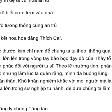
ynh đệ ta vui hòa an tu
 rõ biết cười tươi vào nhà
rò tương thông cùng an trú
 kết hoa hoa dâng Thích Ca”.
thước, kim chỉ nam để chúng ta tu theo, thông qua
lớn lên trong vòng tay bảo bọc dạy dỗ của Thầy tổ
 phúc đối với người tu sĩ. Theo lẽ thường tình, phần
do nhưng lắm lúc ta quên rằng, mình đã buông lung,
bản thân. Khó khăn nghiêm khắc với mọi người mà lạ
họa lớn trong sự nghiệp tu hành, dễ đưa chúng ta lầm
ăng ly chúng Tăng tàn