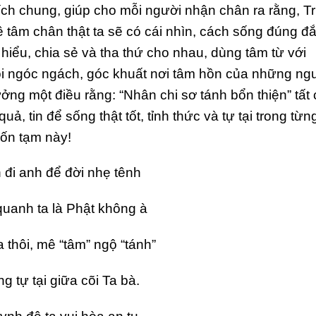
h chung, giúp cho mỗi người nhận chân ra rằng, Tr
về tâm chân thật ta sẽ có cái nhìn, cách sống đúng đ
u hiểu, chia sẻ và tha thứ cho nhau, dùng tâm từ với
i ngóc ngách, góc khuất nơi tâm hồn của những ng
ởng một điều rằng: “Nhân chi sơ tánh bổn thiện” tất 
ả, tin để sống thật tốt, tỉnh thức và tự tại trong từn
hốn tạm này!
n đi anh để đời nhẹ tênh
quanh ta là Phật không à
a thôi, mê “tâm” ngộ “tánh”
g tự tại giữa cõi Ta bà.