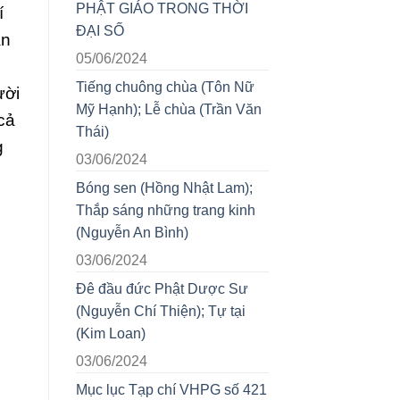
PHẬT GIÁO TRONG THỜI
í
ĐẠI SỐ
ắn
05/06/2024
Tiếng chuông chùa (Tôn Nữ
ười
Mỹ Hạnh); Lễ chùa (Trần Văn
cả
Thái)
g
03/06/2024
Bóng sen (Hồng Nhật Lam);
Thắp sáng những trang kinh
(Nguyễn An Bình)
03/06/2024
Đê đầu đức Phật Dược Sư
(Nguyễn Chí Thiện); Tự tại
(Kim Loan)
03/06/2024
Mục lục Tạp chí VHPG số 421