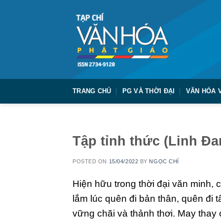
Skip
to
content
TRANG CHỦ
PG VÀ THỜI ĐẠI
VĂN HÓA 
Tập tỉnh thức (Linh Đa
POSTED ON
15/04/2022
BY
NGỌC CHÍ
H
iện hữu trong thời đại văn minh, 
lắm lúc quên đi bản thân, quên đi tâ
vững chãi và thảnh thơi. May thay