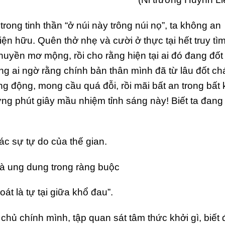
ong tinh thần “ở núi này trông núi nọ”, ta không an
iện hữu. Quên thở nhẹ và cười ở thực tại hết truy tì
huyền mơ mộng, rồi cho rằng hiện tại ai đó đang đốt
ng ai ngờ rằng chính bản thân mình đã từ lâu đốt ch
g động, mong cầu quá đỗi, rồi mãi bất an trong bất 
ng phút giây mầu nhiệm tỉnh sáng này! Biết ta đang 
ác sự tự do của thế gian.
là ung dung trong ràng buộc
hoát là tự tại giữa khổ đau”.
chủ chính mình, tập quan sát tâm thức khởi gì, biết 