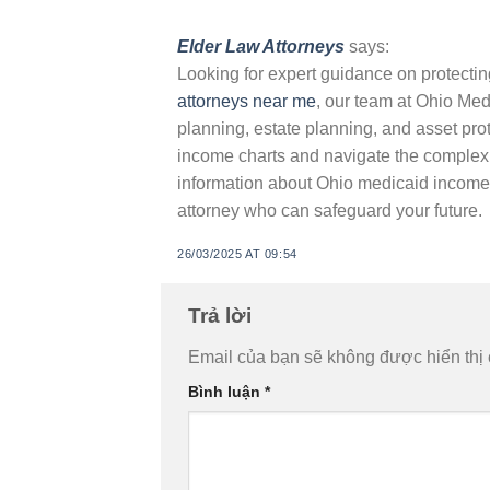
Elder Law Attorneys
says:
Looking for expert guidance on protecti
attorneys near me
, our team at Ohio Me
planning, estate planning, and asset prot
income charts and navigate the complex 
information about Ohio medicaid income l
attorney who can safeguard your future.
26/03/2025 AT 09:54
Trả lời
Email của bạn sẽ không được hiển thị 
Bình luận
*