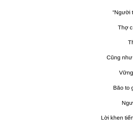
“Người 
Thợ c
T
Cũng như 
Vững
Bão to 
Ngườ
Lời khen ti