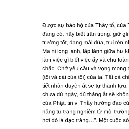
Được sự bảo hộ của Thầy tổ, của 
đang có, hãy biết trân trọng, giữ g
trường tốt, đang mài dũa, trui rè
Ma ni long lanh, lấp lánh giữa hư k
làm việc gì biết việc ấy và chu to
chắc. Chớ yêu cầu và vọng mong quá
(tôi và cái của tôi) của ta. Tất cả c
tiết nhân duyên ắt sẽ tự thành tựu.
chưa đủ ngày, đủ tháng ắt sẽ khô
của Phật, tin vị Thầy hướng đạo của
năng tự trang nghiêm từ môi trườn
nơi đó là đạo tràng…”. Một cuộc số