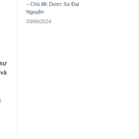
– Chủ đề: Dược Sư Đại
Nguyện
03/06/2024
 sự
 và
i