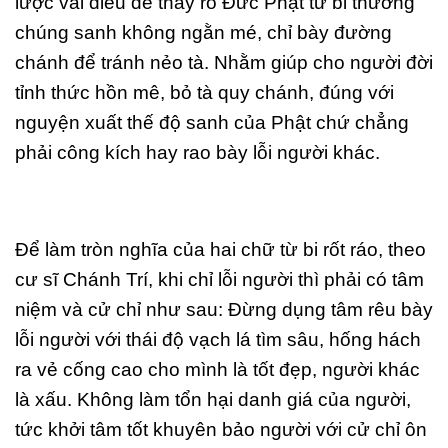
lược vài điều để thấy rõ Đức Phật từ bi thương
chúng sanh không ngằn mé, chỉ bày đường
chánh để tránh nẻo tà. Nhằm giúp cho người đời
tỉnh thức hồn mê, bỏ tà quy chánh, đúng với
nguyện xuất thế độ sanh của Phật chứ chẳng
phải công kích hay rao bày lỗi người khác.
Để làm tròn nghĩa của hai chữ từ bi rốt ráo, theo
cư sĩ Chánh Trí, khi chỉ lỗi người thì phải có tâm
niệm và cử chỉ như sau: Đừng dụng tâm rêu bày
lỗi người với thái độ vạch lá tìm sâu, hống hách
ra vẻ cống cao cho mình là tốt đẹp, người khác
là xấu. Không làm tổn hại danh giá của người,
tức khởi tâm tốt khuyên bảo người với cử chỉ ôn