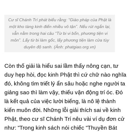
Cư sĩ Chánh Trí phát biểu rằng: “Giáo pháp của Phật là
một kho tàng kinh điển nhiều vô tận”. Nếu rút ngắn lại,
vẫn nằm trong hai câu “Từ bi vi bổn, phương tiện vi
môn”. Lấy từ bi làm gốc, lấy phương tiện làm cửa tùy
duyên độ sanh. (Ảnh: phatgiao.org.vn)
Còn thố giải là hiểu sai lầm thấy nông cạn, tư
duy hẹp hòi, đọc kinh Phật thì cứ chữ nào nghĩa
đó, không tìm triết lý ẩn sâu hoặc nghe người ta
giảng sao thì làm vậy, thiếu vận động trí óc. Đó
là kết quả của việc lười biếng, là nô lệ thành
kiến muôn đời. Những lỗi giải thích sai về kinh
Phật, theo cư sĩ Chánh Trí nêu vài ví dụ đơn cử
như: “Trong kinh sách nói chiếc “Thuyền Bát