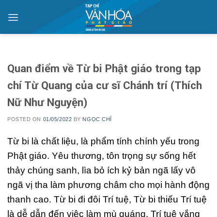
Skip
to
content
Quan điểm về Từ bi Phật giáo trong tạp
chí Từ Quang của cư sĩ Chánh trí (Thích
Nữ Như Nguyện)
POSTED ON
01/05/2022
BY
NGỌC CHÍ
T
ừ bi là chất liệu, là phẩm tính chính yếu trong
Phật giáo. Yêu thương, tôn trọng sự sống hết
thảy chúng sanh, lìa bỏ ích kỷ bản ngã lấy vô
ngã vị tha làm phương châm cho mọi hành động
thanh cao. Từ bi đi đôi Trí tuệ, Từ bi thiếu Trí tuệ
là dễ dẫn đến việc làm mù quáng, Trí tuệ vắng