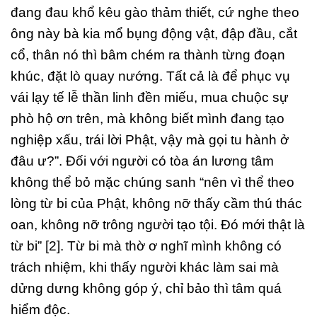
đang đau khổ kêu gào thảm thiết, cứ nghe theo
ông này bà kia mổ bụng động vật, đập đầu, cắt
cổ, thân nó thì bâm chém ra thành từng đoạn
khúc, đặt lò quay nướng. Tất cả là để phục vụ
vái lạy tế lễ thần linh đền miếu, mua chuộc sự
phò hộ ơn trên, mà không biết mình đang tạo
nghiệp xấu, trái lời Phật, vậy mà gọi tu hành ở
đâu ư?”. Đối với người có tòa án lương tâm
không thể bỏ mặc chúng sanh “nên vì thể theo
lòng từ bi của Phật, không nỡ thấy cầm thú thác
oan, không nỡ trông người tạo tội. Đó mới thật là
từ bi” [2]. Từ bi mà thờ ơ nghĩ mình không có
trách nhiệm, khi thấy người khác làm sai mà
dửng dưng không góp ý, chỉ bảo thì tâm quá
hiểm độc.