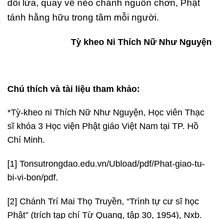
dối lừa, quay về nẻo chánh nguồn chơn, Phật
tánh hằng hữu trong tâm mỗi người.
Tỳ kheo Ni Thích Nữ Như Nguyện
Chú thích và tài liệu tham khảo:
*Tỳ-kheo ni Thích Nữ Như Nguyện, Học viên Thạc
sĩ khóa 3 Học viện Phật giáo Việt Nam tại TP. Hồ
Chí Minh.
[1] Tonsutrongdao.edu.vn/Ubload/pdf/Phat-giao-tu-
bi-vi-bon/pdf.
[2] Chánh Trí Mai Thọ Truyền, “Trình tự cư sĩ học
Phật” (trích tạp chí Từ Quang, tập 30, 1954), Nxb.