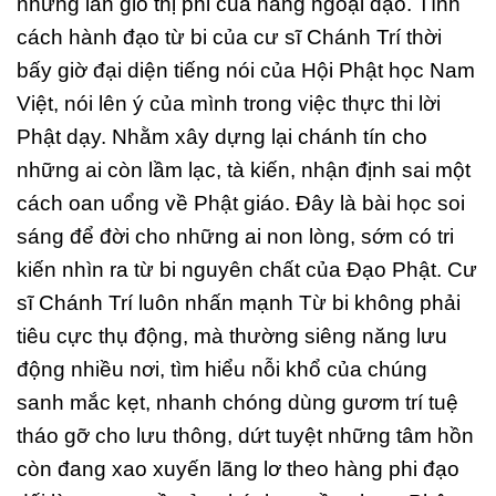
những làn gió thị phi của hàng ngoại đạo. Tính
cách hành đạo từ bi của cư sĩ Chánh Trí thời
bấy giờ đại diện tiếng nói của Hội Phật học Nam
Việt, nói lên ý của mình trong việc thực thi lời
Phật dạy. Nhằm xây dựng lại chánh tín cho
những ai còn lầm lạc, tà kiến, nhận định sai một
cách oan uổng về Phật giáo. Đây là bài học soi
sáng để đời cho những ai non lòng, sớm có tri
kiến nhìn ra từ bi nguyên chất của Đạo Phật. Cư
sĩ Chánh Trí luôn nhấn mạnh Từ bi không phải
tiêu cực thụ động, mà thường siêng năng lưu
động nhiều nơi, tìm hiểu nỗi khổ của chúng
sanh mắc kẹt, nhanh chóng dùng gươm trí tuệ
tháo gỡ cho lưu thông, dứt tuyệt những tâm hồn
còn đang xao xuyến lãng lơ theo hàng phi đạo