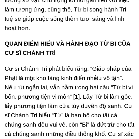
tướng sự vật, chú trọng lời nói gắn liền với việc
làm tương ứng, cũng thế, Từ bi song hành Trí
tuệ sẽ giúp cuộc sống thêm tươi sáng và linh
hoạt hơn.
QUAN ĐIỂM HIỂU VÀ HÀNH ĐẠO TỪ BI CỦA
CƯ SĨ CHÁNH TRÍ
Cư sĩ Chánh Trí phát biểu rằng: “Giáo pháp của
Phật là một kho tàng kinh điển nhiều vô tận”.
Nếu rút ngắn lại, vẫn nằm trong hai câu “Từ bi vi
bổn, phương tiện vi môn” [1]. Lấy Từ bi làm gốc,
lấy phương tiện làm cửa tùy duyên độ sanh. Cư
sĩ Chánh Trí hiểu “Từ” là ban bố cho tất cả
chúng sanh đều vui vẻ, còn “Bi” là dứt trừ cho tất
cả chúng sanh những điều thống khổ. Cư sĩ xác