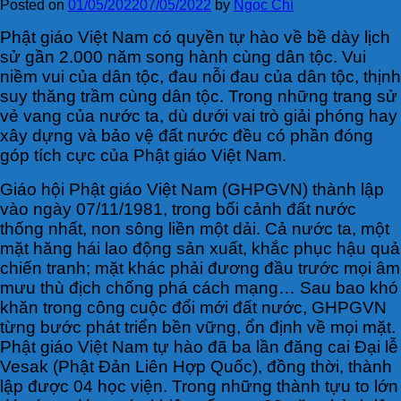
Posted on
01/05/2022
07/05/2022
by
Ngọc Chí
Phật giáo Việt Nam có quyền tự hào về bề dày lịch
sử gần 2.000 năm song hành cùng dân tộc. Vui
niềm vui của dân tộc, đau nỗi đau của dân tộc, thịnh
suy thăng trầm cùng dân tộc. Trong những trang sử
vẻ vang của nước ta, dù dưới vai trò giải phóng hay
xây dựng và bảo vệ đất nước đều có phần đóng
góp tích cực của Phật giáo Việt Nam.
Giáo hội Phật giáo Việt Nam (GHPGVN) thành lập
vào ngày 07/11/1981, trong bối cảnh đất nước
thống nhất, non sông liền một dải. Cả nước ta, một
mặt hăng hái lao động sản xuất, khắc phục hậu quả
chiến tranh; mặt khác phải đương đầu trước mọi âm
mưu thù địch chống phá cách mạng… Sau bao khó
khăn trong công cuộc đổi mới đất nước, GHPGVN
từng bước phát triển bền vững, ổn định về mọi mặt.
Phật giáo Việt Nam tự hào đã ba lần đăng cai Đại lễ
Vesak (Phật Đản Liên Hợp Quốc), đồng thời, thành
lập được 04 học viện. Trong những thành tựu to lớn