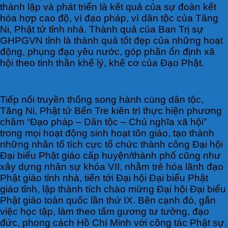
thành lập và phát triển là kết quả của sự đoàn kết
hòa hợp cao độ, vì đạo pháp, vì dân tộc của Tăng
Ni, Phật tử tỉnh nhà. Thành quả của Ban Trị sự
GHPGVN tỉnh là thành quả tốt đẹp của những hoạt
động, phụng đạo yêu nước, góp phần ổn định xã
hội theo tinh thần khế lý, khế cơ của Đạo Phật.
Tiếp nối truyền thống song hành cùng dân tộc,
Tăng Ni, Phật tử Bến Tre kiên trì thực hiện phương
châm “Đạo pháp – Dân tộc – Chủ nghĩa xã hội”
trong mọi hoạt động sinh hoạt tôn giáo, tạo thành
những nhân tố tích cực tổ chức thành công Đại hội
Đại biểu Phật giáo cấp huyện/thành phố cũng như
xây dựng nhân sự khóa VII, nhằm trẻ hóa lãnh đạo
Phật giáo tỉnh nhà, tiến tới Đại hội Đại biểu Phật
giáo tỉnh, lập thành tích chào mừng Đại hội Đại biểu
Phật giáo toàn quốc lần thứ IX. Bên cạnh đó, gắn
việc học tập, làm theo tấm gương tư tưởng, đạo
đức, phong cách Hồ Chí Minh với công tác Phật sự.