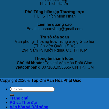
HT. Thích Hải Ấn
Phó Tổng biên tập Thường trực
TT. TS Thích Minh Nhẫn
Liên hệ quảng cáo
Email: toasoanvhpg@gmail.com
Trụ sở tòa soạn
Văn phòng Thường trực Trung ương Giáo hội
(Thiền viện Quảng Đức)
294 Nam Kỳ Khởi Nghĩa, Q3, TPHCM
Thông tin thanh toán:
Chủ tài khoản:
Tạp chí Văn Hóa Phật Giáo
Vietcombank
: 0071001053555- CN TP.HCM
Copyright 2026 ©
Tạp Chí Văn Hóa Phật Giáo
Trang chủ
PG và Thời đại
Văn hóa và Đời sống