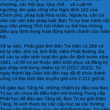
chương, các Nội quy, Quy chế… và Luật tín
ngưỡng, tôn giáo cũng như Nghị định 162 của
Chính phủ, pháp luật Nhà nước. Ngoài ra, căn cứ
vào các văn bản pháp luật, Ban Trị sự ban hành nội
quy Văn phòng Tỉnh hội nhằm cụ thể hóa những
điều quy định trong hoạt động hành chánh của Giáo
hội.
Về tự viện, Phật giáo tỉnh Bến Tre hiện có 268 cơ
sở tự viện, tịnh xá, tịnh thất, niệm Phật đường. Đa
số các tự viện sinh hoạt tôn giáo ổn định trước năm
1981, có 09 cơ sở thuộc diện khôi phục và đăng ký
gia nhập mới trong nhiệm kỳ VI (2017-2022). Từ
ngày thành lập Giáo hội đến nay đã tổ chức thành
công 14 Đại Giới đàn truyền giới cho 2.312 giới tử.
Về giáo dục Tăng Ni, những nhiệm kỳ đầu của Ban
Trị sự, do chưa đủ điều kiện mở trường Trung cấp
Phật học để đào tạo Tăng tài, Ban Trị sự giới thiệu
Tăng, Ni sinh tham dự các cấp học tại các trường
Trung cấp Phật học của các tỉnh/thành bạn. Từ năm