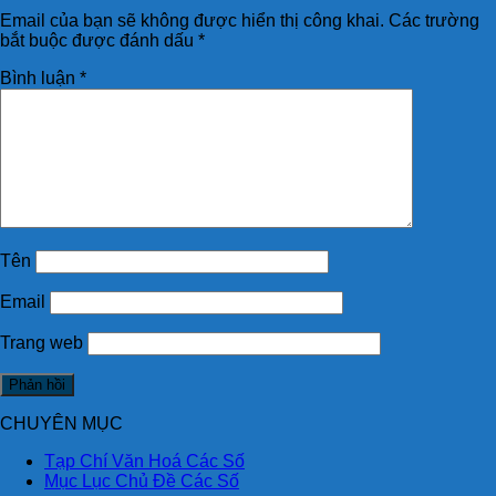
Email của bạn sẽ không được hiển thị công khai.
Các trường
bắt buộc được đánh dấu
*
Bình luận
*
Tên
Email
Trang web
CHUYÊN MỤC
Tạp Chí Văn Hoá Các Số
Mục Lục Chủ Đề Các Số