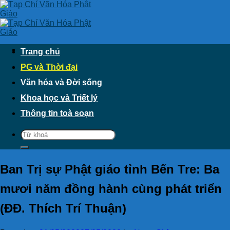
Skip
to
content
Trang chủ
PG và Thời đại
Văn hóa và Đời sống
Khoa học và Triết lý
Thông tin toà soạn
Ban Trị sự Phật giáo tỉnh Bến Tre: Ba
mươi năm đồng hành cùng phát triển
(ĐĐ. Thích Trí Thuận)