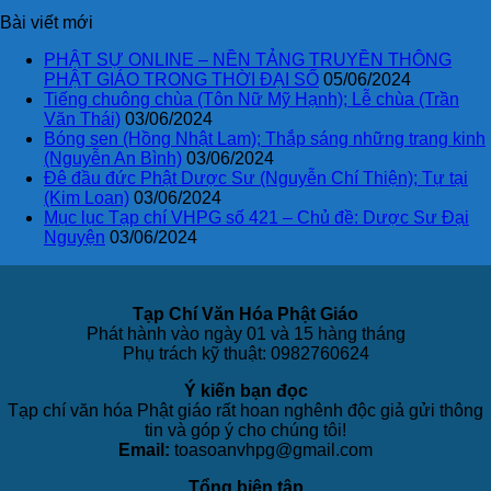
Bài viết mới
PHẬT SỰ ONLINE – NỀN TẢNG TRUYỀN THÔNG
PHẬT GIÁO TRONG THỜI ĐẠI SỐ
05/06/2024
Tiếng chuông chùa (Tôn Nữ Mỹ Hạnh); Lễ chùa (Trần
Văn Thái)
03/06/2024
Bóng sen (Hồng Nhật Lam); Thắp sáng những trang kinh
(Nguyễn An Bình)
03/06/2024
Đê đầu đức Phật Dược Sư (Nguyễn Chí Thiện); Tự tại
(Kim Loan)
03/06/2024
Mục lục Tạp chí VHPG số 421 – Chủ đề: Dược Sư Đại
Nguyện
03/06/2024
Tạp Chí Văn Hóa Phật Giáo
Phát hành vào ngày 01 và 15 hàng tháng
Phụ trách kỹ thuật: 0982760624
Ý kiến bạn đọc
Tạp chí văn hóa Phật giáo rất hoan nghênh độc giả gửi thông
tin và góp ý cho chúng tôi!
Email:
toasoanvhpg@gmail.com
Tổng biên tập