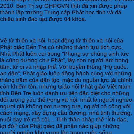
2010, Ban Trị sự GHPGVN tỉnh đã xin được phép
thành lập trường Trung cấp Phật học tỉnh và đã
chiêu sinh đào tạo được 04 khóa.
Về từ thiện xã hội, hoạt động từ thiện xã hội của
Phật giáo Bến Tre có những thành tựu tích cực.
Nhà Phật luôn coi trọng “Phụng sự chúng sinh tức
là cúng dường chư Phật”, lấy con người làm trọng
tâm, từ bi và nhập thế. Với truyền thống “Hộ quốc,
an dân”, Phật giáo luôn đồng hành cùng với những
thăng trầm của dân tộc, mặc dù nguồn lực tài chính
còn khiêm tốn, nhưng Giáo hội Phật giáo Việt Nam
tỉnh Bến Tre luôn dành ưu tiên đặc biệt cho những
đối tượng yếu thế trong xã hội, nhất là người nghèo,
người già không nơi nương tựa, người có công với
cách mạng, xây dựng cầu đường, nhà tình thương,
nuôi dạy trẻ mồ côi… Tinh thần nhập thể “Ích đạo,
lợi đời” của Phật giáo đã phần nào giúp những
người nghèo khó vươn lên trong cuộc sống.