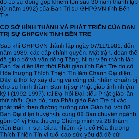
đó có sự đóng góp khiêm tốn sau 30 năm thành lập
(từ năm 1992) của Ban Trị sự GHPGVN tỉnh Bến
Tre.
CƠ SỞ HÌNH THÀNH VÀ PHÁT TRIỂN CỦA BAN
TRỊ SỰ GHPGVN TỈNH BẾN TRE
Sau khi GHPGVN thành lập ngày 07/11/1981, đến
năm 1989, các cấp chính quyền, Mặt trận, đoàn thể
đã giúp đỡ và vận động Tăng, Ni tự viện thành lập
Ban đại diện lâm thời Phật giáo tỉnh Bến Tre do cố
Hòa thượng Thích Thiện Tín làm Chánh Đại diện.
Đây là thời kỳ xây dựng và củng cố, nhằm chuẩn bị
cho sự hình thành Ban Trị sự Phật giáo tỉnh nhiệm
kỳ I (1992-1997), tại Đại hội Đại biểu Phật giáo lần
thứ nhất. Qua đó, đưa Phật giáo Bến Tre đi vào
phát triển theo đường hướng của Giáo hội với 08
Ban Đại diện huyện/thị cùng 08 Ban chuyên ngành,
gồm 04 vị Hòa thượng Chứng minh và 28 thành
viên Ban Trị sự. Giữa nhiệm kỳ I, cố Hòa thượng
Thích Thiện Tín vì tuổi cao sức yếu đã đề cử