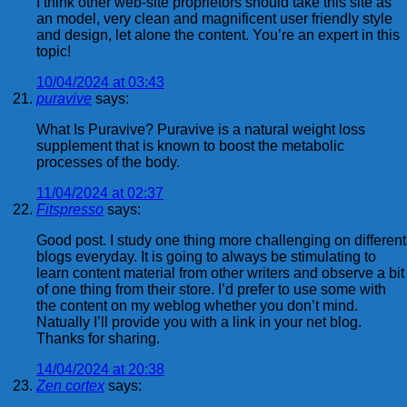
I think other web-site proprietors should take this site as
an model, very clean and magnificent user friendly style
and design, let alone the content. You’re an expert in this
topic!
10/04/2024 at 03:43
puravive
says:
What Is Puravive? Puravive is a natural weight loss
supplement that is known to boost the metabolic
processes of the body.
11/04/2024 at 02:37
Fitspresso
says:
Good post. I study one thing more challenging on different
blogs everyday. It is going to always be stimulating to
learn content material from other writers and observe a bit
of one thing from their store. I’d prefer to use some with
the content on my weblog whether you don’t mind.
Natually I’ll provide you with a link in your net blog.
Thanks for sharing.
14/04/2024 at 20:38
Zen cortex
says: