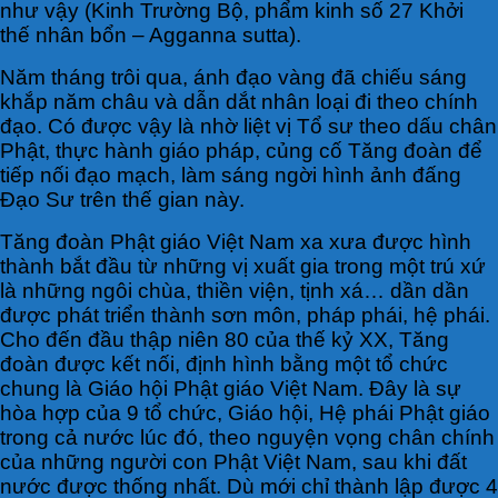
như vậy (Kinh Trường Bộ, phẩm kinh số 27 Khởi
thế nhân bổn – Agganna sutta).
Năm tháng trôi qua, ánh đạo vàng đã chiếu sáng
khắp năm châu và dẫn dắt nhân loại đi theo chính
đạo. Có được vậy là nhờ liệt vị Tổ sư theo dấu chân
Phật, thực hành giáo pháp, củng cố Tăng đoàn để
tiếp nối đạo mạch, làm sáng ngời hình ảnh đấng
Đạo Sư trên thế gian này.
Tăng đoàn Phật giáo Việt Nam xa xưa được hình
thành bắt đầu từ những vị xuất gia trong một trú xứ
là những ngôi chùa, thiền viện, tịnh xá… dần dần
được phát triển thành sơn môn, pháp phái, hệ phái.
Cho đến đầu thập niên 80 của thế kỷ XX, Tăng
đoàn được kết nối, định hình bằng một tổ chức
chung là Giáo hội Phật giáo Việt Nam. Đây là sự
hòa hợp của 9 tổ chức, Giáo hội, Hệ phái Phật giáo
trong cả nước lúc đó, theo nguyện vọng chân chính
của những người con Phật Việt Nam, sau khi đất
nước được thống nhất. Dù mới chỉ thành lập được 4