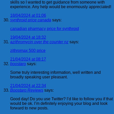
skills so I wanted to get guidance from someone with
experience. Any help would be enormously appreciated!
18/04/2024 at 01:06
synthroid price canada
says:
canadian pharmacy price for synthroid
19/04/2024 at 18:32
azithromycin over the counter nz
says:
zithromax 500 price
21/04/2024 at 08:17
boostaro
says:
Some truly interesting information, well written and
broadly speaking user pleasant.
21/04/2024 at 22:34
Boostaro Reviews
says:
Good day! Do you use Twitter? I’d like to follow you if that
would be ok. I’m definitely enjoying your blog and look
forward to new posts.