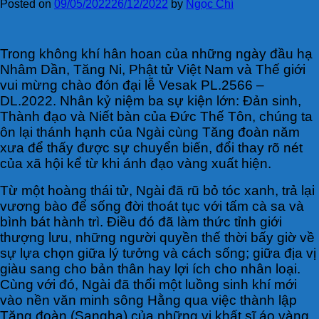
Posted on
09/05/2022
26/12/2022
by
Ngọc Chí
T
rong không khí hân hoan của những ngày đầu hạ
Nhâm Dần, Tăng Ni, Phật tử Việt Nam và Thế giới
vui mừng chào đón đại lễ Vesak PL.2566 –
DL.2022. Nhân kỷ niệm ba sự kiện lớn: Đản sinh,
Thành đạo và Niết bàn của Đức Thế Tôn, chúng ta
ôn lại thánh hạnh của Ngài cùng Tăng đoàn năm
xưa để thấy được sự chuyển biến, đổi thay rõ nét
của xã hội kể từ khi ánh đạo vàng xuất hiện.
Từ một hoàng thái tử, Ngài đã rũ bỏ tóc xanh, trả lại
vương bào để sống đời thoát tục với tấm cà sa và
bình bát hành trì. Điều đó đã làm thức tỉnh giới
thượng lưu, những người quyền thế thời bấy giờ về
sự lựa chọn giữa lý tưởng và cách sống; giữa địa vị
giàu sang cho bản thân hay lợi ích cho nhân loại.
Cùng với đó, Ngài đã thổi một luồng sinh khí mới
vào nền văn minh sông Hằng qua việc thành lập
Tăng đoàn (Sangha) của những vị khất sĩ áo vàng