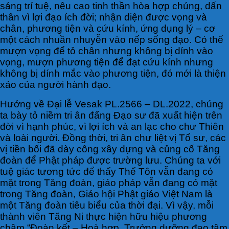
sáng trí tuệ, nêu cao tinh thần hòa hợp chúng, dấn
thân vì lợi đạo ích đời; nhận diện được vọng và
chân, phương tiện và cứu kính, ứng dụng lý – cơ
một cách nhuần nhuyễn vào nếp sống đạo. Có thể
mượn vọng để tỏ chân nhưng không bị dính vào
vọng, mượn phương tiện để đạt cứu kính nhưng
không bị dính mắc vào phương tiện, đó mới là thiện
xảo của người hành đạo.
Hướng về Đại lễ Vesak PL.2566 – DL.2022, chúng
ta bày tỏ niềm tri ân đấng Đạo sư đã xuất hiện trên
đời vì hạnh phúc, vì lợi ích và an lạc cho chư Thiên
và loài người. Đồng thời, tri ân chư liệt vị Tổ sư, các
vị tiền bối đã dày công xây dựng và củng cố Tăng
đoàn để Phật pháp được trường lưu. Chúng ta với
tuệ giác tương tức để thấy Thế Tôn vẫn đang có
mặt trong Tăng đoàn, giáo pháp vẫn đang có mặt
trong Tăng đoàn, Giáo hội Phật giáo Việt Nam là
một Tăng đoàn tiêu biểu của thời đại. Vì vậy, mỗi
thành viên Tăng Ni thực hiện hữu hiệu phương
châm “Đoàn kết – Hoà hợp, Trưởng dưỡng đạo tâm