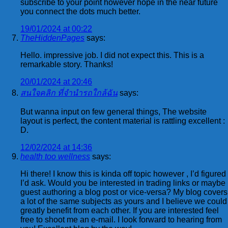
subscribe to your point however hope in the near future
you connect the dots much better.
19/01/2024 at 00:22
TheHiddenPages
says:
Hello. impressive job. I did not expect this. This is a
remarkable story. Thanks!
20/01/2024 at 20:46
สนใจคลิก ที่จำนำรถใกล้ฉัน
says:
But wanna input on few general things, The website
layout is perfect, the content material is rattling excellent :
D.
12/02/2024 at 14:36
health too wellness
says:
Hi there! I know this is kinda off topic however , I’d figured
I’d ask. Would you be interested in trading links or maybe
guest authoring a blog post or vice-versa? My blog covers
a lot of the same subjects as yours and I believe we could
greatly benefit from each other. If you are interested feel
free to shoot me an e-mail. I look forward to hearing from