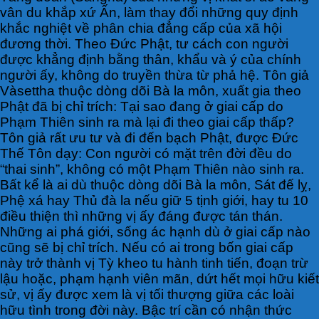
vân du khắp xứ Ấn, làm thay đổi những quy định
khắc nghiệt về phân chia đẳng cấp của xã hội
đương thời. Theo Đức Phật, tư cách con người
được khẳng định bằng thân, khẩu và ý của chính
người ấy, không do truyền thừa từ phả hệ. Tôn giả
Vàsettha thuộc dòng dõi Bà la môn, xuất gia theo
Phật đã bị chỉ trích: Tại sao đang ở giai cấp do
Phạm Thiên sinh ra mà lại đi theo giai cấp thấp?
Tôn giả rất ưu tư và đi đến bạch Phật, được Đức
Thế Tôn dạy: Con người có mặt trên đời đều do
“thai sinh”, không có một Phạm Thiên nào sinh ra.
Bất kể là ai dù thuộc dòng dõi Bà la môn, Sát đế lỵ,
Phệ xá hay Thủ đà la nếu giữ 5 tịnh giới, hay tu 10
điều thiện thì những vị ấy đáng được tán thán.
Những ai phá giới, sống ác hạnh dù ở giai cấp nào
cũng sẽ bị chỉ trích. Nếu có ai trong bốn giai cấp
này trở thành vị Tỳ kheo tu hành tinh tiến, đoạn trừ
lậu hoặc, phạm hạnh viên mãn, dứt hết mọi hữu kiết
sử, vị ấy được xem là vị tối thượng giữa các loài
hữu tình trong đời này. Bậc trí cần có nhận thức