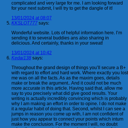
complicated and very large for me. I am looking forward
for your next submit, I will try to get the dangle of it!
13/01/2024 at 08:07
KKSLOT777
says:
Wonderful website. Lots of helpful information here. I’m
sending it to several buddies ans also sharing in
delicious. And certainly, thanks in your sweat!
13/01/2024 at 10:42
Kedai138
says:
Throughout the grand design of things you’ll secure a B+
with regard to effort and hard work. Where exactly you lost
me was on all the facts. As as the maxim goes, details
make or break the argument.. And it could not be much
more accurate in this article. Having said that, allow me
say to you precisely what did give good results. Your
writing is actually incredibly convincing which is probably
why I am making an effort in order to opine. I do not make
it a regular habit of doing that. Second, whilst I can see a
jumps in reason you come up with, I am not confident of
just how you appear to connect your points which inturn
make the conclusion. For the moment I will, no doubt