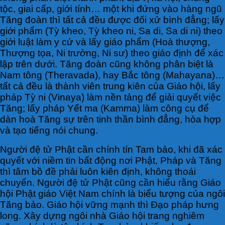
tộc, giai cấp, giới tính… một khi đứng vào hàng ngũ
Tăng đoàn thì tất cả đều được đối xử bình đẳng; lấy
giới phẩm (Tỳ kheo, Tỳ kheo ni, Sa di, Sa di ni) theo
giới luật làm y cứ và lấy giáo phẩm (Hoà thượng,
Thượng tọa, Ni trưởng, Ni sư) theo giáo định để xác
lập trên dưới. Tăng đoàn cũng không phân biệt là
Nam tông (Theravada), hay Bắc tông (Mahayana)…
tất cả đều là thành viên trung kiên của Giáo hội, lấy
pháp Tỳ ni (Vinaya) làm nền tảng để giải quyết việc
Tăng; lấy pháp Yết ma (Kamma) làm công cụ để
dàn hoà Tăng sự trên tinh thần bình đẳng, hòa hợp
và tạo tiếng nói chung.
Người đệ tử Phật cần chính tín Tam bảo, khi đã xác
quyết với niềm tin bất động nơi Phật, Pháp và Tăng
thì tâm bồ đề phải luôn kiên định, không thoái
chuyển. Người đệ tử Phật cũng cần hiểu rằng Giáo
hội Phật giáo Việt Nam chính là biểu tượng của ngôi
Tăng bảo. Giáo hội vững mạnh thì Đạo pháp hưng
long. Xây dựng ngôi nhà Giáo hội trang nghiêm