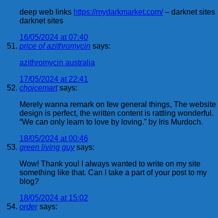
deep web links
https://mydarkmarket.com/
– darknet sites
darknet sites
16/05/2024 at 07:40
price of azithromycin
says:
azithromycin australia
17/05/2024 at 22:41
choicemart
says:
Merely wanna remark on few general things, The website
design is perfect, the written content is rattling wonderful.
“We can only learn to love by loving.” by Iris Murdoch.
18/05/2024 at 00:46
green living guy
says:
Wow! Thank you! I always wanted to write on my site
something like that. Can I take a part of your post to my
blog?
18/05/2024 at 15:02
order
says: