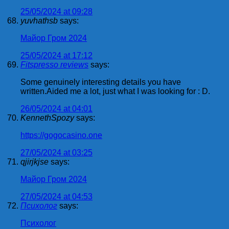
25/05/2024 at 09:28
yuvhathsb
says:
Майор Гром 2024
25/05/2024 at 17:12
Fitspresso reviews
says:
Some genuinely interesting details you have
written.Aided me a lot, just what I was looking for : D.
26/05/2024 at 04:01
KennethSpozy
says:
https://gogocasino.one
27/05/2024 at 03:25
qjirjkjse
says:
Майор Гром 2024
27/05/2024 at 04:53
Психолог
says:
Психолог