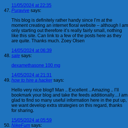
11/05/2024 at 22:35
Puravive
says:
This blog is definitely rather handy since I’m at the
moment creating an internet floral website – although I am
only starting out therefore it’s really fairly small, nothing
like this site. Can link to a few of the posts here as they
are quite. Thanks much. Zoey Olsen
14/05/2024 at 06:39
sale
says:
dexamethasone 100 mg
14/05/2024 at 21:31
how to hire a hacker
says:
Hello very nice blog!! Man .. Excellent .. Amazing .. I’ll
bookmark your blog and take the feeds additionally…I am
glad to find so many useful information here in the put up,
we want develop extra strategies on this regard, thanks
for sharing.
15/05/2024 at 05:59
NikeFum
says: