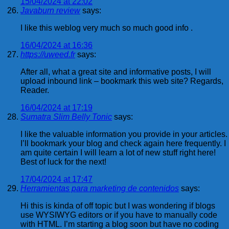
15/04/2024 at 22:02
Javaburn review
says:
I like this weblog very much so much good info .
16/04/2024 at 16:36
https://uweed.fr
says:
After all, what a great site and informative posts, I will
upload inbound link – bookmark this web site? Regards,
Reader.
16/04/2024 at 17:19
Sumatra Slim Belly Tonic
says:
I like the valuable information you provide in your articles.
I’ll bookmark your blog and check again here frequently. I
am quite certain I will learn a lot of new stuff right here!
Best of luck for the next!
17/04/2024 at 17:47
Herramientas para marketing de contenidos
says:
Hi this is kinda of off topic but I was wondering if blogs
use WYSIWYG editors or if you have to manually code
with HTML. I’m starting a blog soon but have no coding