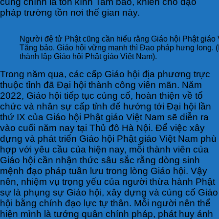
cũng chính là tôn kính Tam bảo, khiến cho đạo
pháp trường tồn nơi thế gian này.
Người đệ tử Phật cũng cần hiểu rằng Giáo hội Phật giáo 
Tăng bảo. Giáo hội vững mạnh thì Đạo pháp hưng long.
thành lập Giáo hội Phật giáo Việt Nam).
Trong năm qua, các cấp Giáo hội địa phương trực
thuộc tỉnh đã Đại hội thành công viên mãn. Năm
2022, Giáo hội tiếp tục củng cố, hoàn thiện về tổ
chức và nhân sự cấp tỉnh để hướng tới Đại hội lần
thứ IX của Giáo hội Phật giáo Việt Nam sẽ diễn ra
vào cuối năm nay tại Thủ đô Hà Nội. Để việc xây
dựng và phát triển Giáo hội Phật giáo Việt Nam phù
hợp với yêu cầu của hiện nay, mỗi thành viên của
Giáo hội cần nhận thức sâu sắc rằng dòng sinh
mệnh đạo pháp tuần lưu trong lòng Giáo hội. Vậy
nên, nhiệm vụ trọng yếu của người thừa hành Phật
sự là phụng sự Giáo hội, xây dựng và củng cố Giáo
hội bằng chính đạo lực tự thân. Mỗi người nên thể
hiện mình là tướng quân chính pháp, phát huy ánh