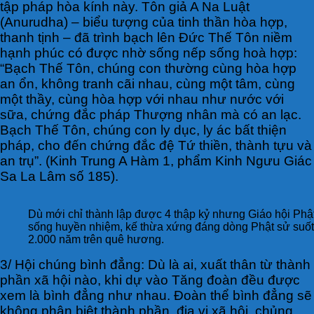
tập pháp hòa kính này. Tôn giả A Na Luật
(Anurudha) – biểu tượng của tinh thần hòa hợp,
thanh tịnh – đã trình bạch lên Đức Thế Tôn niềm
hạnh phúc có được nhờ sống nếp sống hoà hợp:
“Bạch Thế Tôn, chúng con thường cùng hòa hợp
an ổn, không tranh cãi nhau, cùng một tâm, cùng
một thầy, cùng hòa hợp với nhau như nước với
sữa, chứng đắc pháp Thượng nhân mà có an lạc.
Bạch Thế Tôn, chúng con ly dục, ly ác bất thiện
pháp, cho đến chứng đắc đệ Tứ thiền, thành tựu và
an trụ”. (Kinh Trung A Hàm 1, phẩm Kinh Ngưu Giác
Sa La Lâm số 185).
Dù mới chỉ thành lập được 4 thập kỷ nhưng Giáo hội Phậ
sống huyền nhiệm, kế thừa xứng đáng dòng Phật sử suốt 
2.000 năm trên quê hương.
3/ Hội chúng bình đẳng: Dù là ai, xuất thân từ thành
phần xã hội nào, khi dự vào Tăng đoàn đều được
xem là bình đẳng như nhau. Đoàn thể bình đẳng sẽ
không phân biệt thành phần, địa vị xã hội, chủng