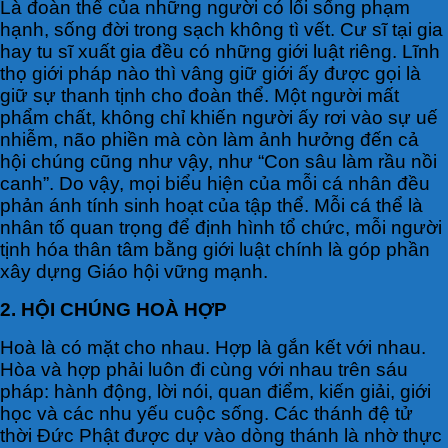
Là đoàn thể của những người có lối sống phạm
hạnh, sống đời trong sạch không tì vết. Cư sĩ tại gia
hay tu sĩ xuất gia đều có những giới luật riêng. Lĩnh
thọ giới pháp nào thì vâng giữ giới ấy được gọi là
giữ sự thanh tịnh cho đoàn thể. Một người mất
phẩm chất, không chỉ khiến người ấy rơi vào sự uế
nhiễm, não phiền mà còn làm ảnh hưởng đến cả
hội chúng cũng như vậy, như “Con sâu làm rầu nồi
canh”. Do vậy, mọi biểu hiện của mỗi cá nhân đều
phản ánh tính sinh hoạt của tập thể. Mỗi cá thể là
nhân tố quan trọng để định hình tổ chức, mỗi người
tịnh hóa thân tâm bằng giới luật chính là góp phần
xây dựng Giáo hội vững mạnh.
2. HỘI CHÚNG HOÀ HỢP
Hoà là có mặt cho nhau. Hợp là gắn kết với nhau.
Hòa và hợp phải luôn đi cùng với nhau trên sáu
pháp: hành động, lời nói, quan điểm, kiến giải, giới
học và các nhu yếu cuộc sống. Các thánh đệ tử
thời Đức Phật được dự vào dòng thánh là nhờ thực