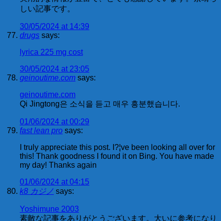
しい記事です。
30/05/2024 at 14:39
drugs
says:
lyrica 225 mg cost
30/05/2024 at 23:05
geinoutime.com
says:
geinoutime.com
Qi Jingtong은 소식을 듣고 매우 흥분했습니다.
01/06/2024 at 00:29
fast lean pro
says:
I truly appreciate this post. I?¦ve been looking all over for
this! Thank goodness I found it on Bing. You have made
my day! Thanks again
01/06/2024 at 04:15
k8 カジノ
says:
Yoshimune 2003
素敵な記事をありがとうございます。大いに参考になり