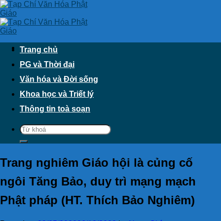
Skip
to
content
Trang chủ
PG và Thời đại
Văn hóa và Đời sống
Khoa học và Triết lý
Thông tin toà soạn
Trang nghiêm Giáo hội là củng cố
ngôi Tăng Bảo, duy trì mạng mạch
Phật pháp (HT. Thích Bảo Nghiêm)