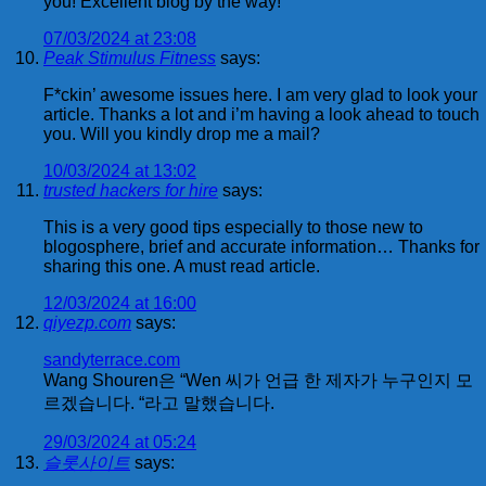
you! Excellent blog by the way!
07/03/2024 at 23:08
Peak Stimulus Fitness
says:
F*ckin’ awesome issues here. I am very glad to look your
article. Thanks a lot and i’m having a look ahead to touch
you. Will you kindly drop me a mail?
10/03/2024 at 13:02
trusted hackers for hire
says:
This is a very good tips especially to those new to
blogosphere, brief and accurate information… Thanks for
sharing this one. A must read article.
12/03/2024 at 16:00
qiyezp.com
says:
sandyterrace.com
Wang Shouren은 “Wen 씨가 언급 한 제자가 누구인지 모
르겠습니다. “라고 말했습니다.
29/03/2024 at 05:24
슬롯사이트
says: