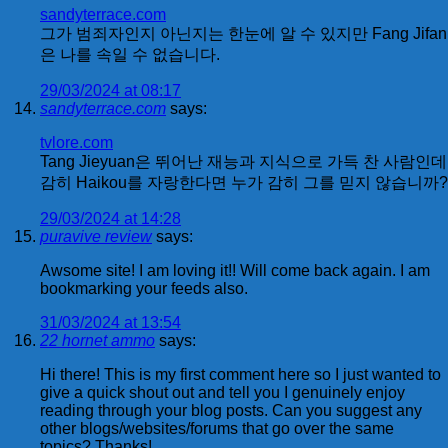
sandyterrace.com
그가 범죄자인지 아닌지는 한눈에 알 수 있지만 Fang Jifan
은 나를 속일 수 없습니다.
29/03/2024 at 08:17
sandyterrace.com
says:
tvlore.com
Tang Jieyuan은 뛰어난 재능과 지식으로 가득 찬 사람인데
감히 Haikou를 자랑한다면 누가 감히 그를 믿지 않습니까?
29/03/2024 at 14:28
puravive review
says:
Awsome site! I am loving it!! Will come back again. I am
bookmarking your feeds also.
31/03/2024 at 13:54
22 hornet ammo
says:
Hi there! This is my first comment here so I just wanted to
give a quick shout out and tell you I genuinely enjoy
reading through your blog posts. Can you suggest any
other blogs/websites/forums that go over the same
topics? Thanks!