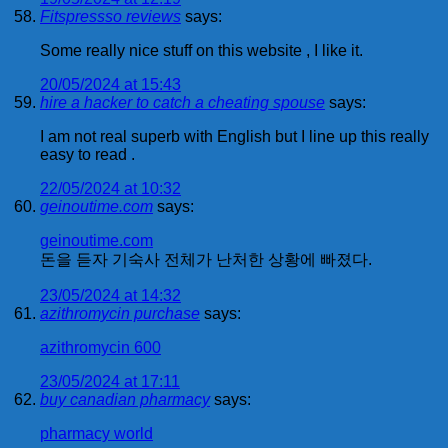
Fitspressso reviews
says:
Some really nice stuff on this website , I like it.
20/05/2024 at 15:43
hire a hacker to catch a cheating spouse
says:
I am not real superb with English but I line up this really
easy to read .
22/05/2024 at 10:32
geinoutime.com
says:
geinoutime.com
돈을 듣자 기숙사 전체가 난처한 상황에 빠졌다.
23/05/2024 at 14:32
azithromycin purchase
says:
azithromycin 600
23/05/2024 at 17:11
buy canadian pharmacy
says:
pharmacy world