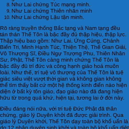
Như Lai chứng Túc mạng minh.
Như Lai chứng Thiên nhãn minh
Như Lai chứng Lậu tận minh.
Rõ ràng truyền thống Bắc tạng và Nam tạng đều
tán thán Thế Tôn là bậc đầy đủ thập hiệu, thập lực.
Thập hiệu bao gồm: Như Lai, Ứng Cúng, Chánh
Biến Tri, Minh Hạnh Túc, Thiện Thệ, Thế Gian Giải,
Vô Thượng Sĩ, Điều Ngự Trượng Phu, Thiên Nhân
Sư, Phật, Thế Tôn càng minh chứng Thế Tôn là
bậc đầy đủ trí đức và công hạnh giáo hoá muôn
loài. Như thế, trí tuệ vô thượng của Thế Tôn là tuệ
giác siêu việt vượt thời gian và không gian không
thể tìm thấy bất cứ một hệ thống kinh điển nào hiện
diện ở bất kỳ tôn giáo, đạo giáo nào đã đang hiện
hữu từ trong quá khứ, hiện tại, tương lai ở đời này.
Điều đáng nói nữa, với trí tuệ Đức Phật đã thân
chứng, giáo lý Duyên khởi đã được giải trình. Qua
giáo lý Duyên khởi, Thế Tôn dạy toàn bộ khổ uẩn là
do 12 nhân duyên sinh khởi và toàn bộ khổ uẩn diệt