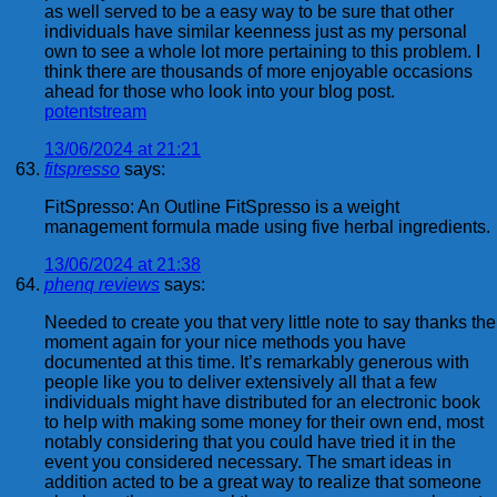
as well served to be a easy way to be sure that other
individuals have similar keenness just as my personal
own to see a whole lot more pertaining to this problem. I
think there are thousands of more enjoyable occasions
ahead for those who look into your blog post.
potentstream
13/06/2024 at 21:21
fitspresso
says:
FitSpresso: An Outline FitSpresso is a weight
management formula made using five herbal ingredients.
13/06/2024 at 21:38
phenq reviews
says:
Needed to create you that very little note to say thanks the
moment again for your nice methods you have
documented at this time. It’s remarkably generous with
people like you to deliver extensively all that a few
individuals might have distributed for an electronic book
to help with making some money for their own end, most
notably considering that you could have tried it in the
event you considered necessary. The smart ideas in
addition acted to be a great way to realize that someone