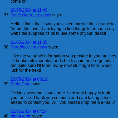
come on!
20/05/2024 at 11:49
Tonic Greens reviews
says:
Hello, i think that i saw you visited my site thus i came to
“return the favor”.I am trying to find things to enhance my
website!I suppose its ok to use some of your ideas!!
21/05/2024 at 11:35
Kerabiotics reviews
says:
I like the valuable information you provide in your articles.
I’ll bookmark your blog and check again here regularly. I
am quite sure I’ll learn many new stuff right here! Good
luck for the next!
23/05/2024 at 03:12
Sight Care
says:
F*ckin’ awesome issues here. I am very happy to look
your article. Thank you so much and i am taking a look
ahead to contact you. Will you please drop me a e-mail?
23/05/2024 at 04:34
alpha tonic
says: