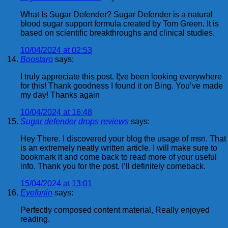
What Is Sugar Defender? Sugar Defender is a natural
blood sugar support formula created by Tom Green. It is
based on scientific breakthroughs and clinical studies.
10/04/2024 at 02:53
Boostaro
says:
I truly appreciate this post. I¦ve been looking everywhere
for this! Thank goodness I found it on Bing. You’ve made
my day! Thanks again
10/04/2024 at 16:48
Sugar defender drops reviews
says:
Hey There. I discovered your blog the usage of msn. That
is an extremely neatly written article. I will make sure to
bookmark it and come back to read more of your useful
info. Thank you for the post. I’ll definitely comeback.
15/04/2024 at 13:01
Eyefortin
says:
Perfectly composed content material, Really enjoyed
reading.