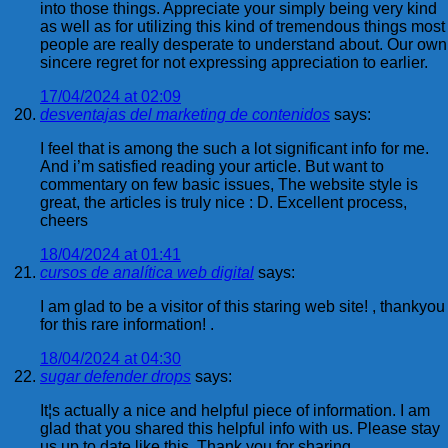
into those things. Appreciate your simply being very kind
as well as for utilizing this kind of tremendous things most
people are really desperate to understand about. Our own
sincere regret for not expressing appreciation to earlier.
17/04/2024 at 02:09
desventajas del marketing de contenidos
says:
I feel that is among the such a lot significant info for me.
And i’m satisfied reading your article. But want to
commentary on few basic issues, The website style is
great, the articles is truly nice : D. Excellent process,
cheers
18/04/2024 at 01:41
cursos de analítica web digital
says:
I am glad to be a visitor of this staring web site! , thankyou
for this rare information! .
18/04/2024 at 04:30
sugar defender drops
says:
It¦s actually a nice and helpful piece of information. I am
glad that you shared this helpful info with us. Please stay
us up to date like this. Thank you for sharing.