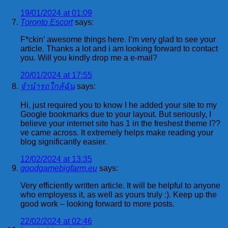
19/01/2024 at 01:09
Toronto Escort
says:
F*ckin’ awesome things here. I’m very glad to see your
article. Thanks a lot and i am looking forward to contact
you. Will you kindly drop me a e-mail?
20/01/2024 at 17:55
จำนำรถใกล้ฉัน
says:
Hi, just required you to know I he added your site to my
Google bookmarks due to your layout. But seriously, I
believe your internet site has 1 in the freshest theme I??
ve came across. It extremely helps make reading your
blog significantly easier.
12/02/2024 at 13:35
goodgamebigfarm.eu
says:
Very efficiently written article. It will be helpful to anyone
who employess it, as well as yours truly :). Keep up the
good work – looking forward to more posts.
22/02/2024 at 02:46