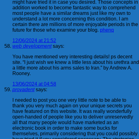
might have tried it in case you desired. Those concepts in
addition worked to become fantastic way to comprehend
most people have a similar dreams just like my own to
understand a lot more concerning this condition. I am
certain there are millions of more enjoyable periods in the
future for those who examine your blog.
phenq
12/06/2024 at 21:52
web development
says:
You have mentioned very interesting details! ps decent
site. “I just wish we knew a little less about his urethra and
a little more about his arms sales to Iran.” by Andrew A.
Rooney.
13/06/2024 at 04:58
provadent
says:
I needed to post you one very little note to be able to
thank you very much again on your unique secrets you
have featured on this website. It was really wonderfully
open-handed of people like you to deliver unreservedly
all that many people would have marketed as an
electronic book in order to make some bucks for
themselves, primarily considering that you could possibly