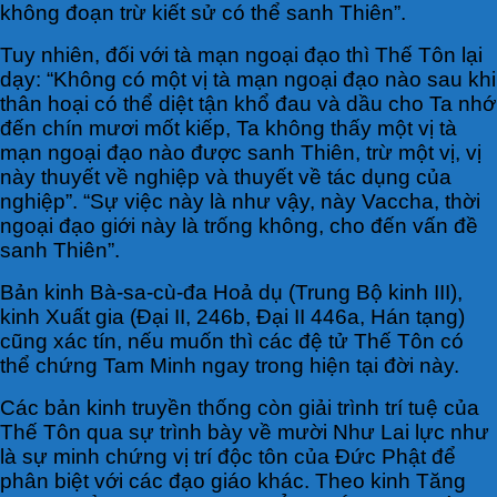
không đoạn trừ kiết sử có thể sanh Thiên”.
Tuy nhiên, đối với tà mạn ngoại đạo thì Thế Tôn lại
dạy: “Không có một vị tà mạn ngoại đạo nào sau khi
thân hoại có thể diệt tận khổ đau và dầu cho Ta nhớ
đến chín mươi mốt kiếp, Ta không thấy một vị tà
mạn ngoại đạo nào được sanh Thiên, trừ một vị, vị
này thuyết về nghiệp và thuyết về tác dụng của
nghiệp”. “Sự việc này là như vậy, này Vaccha, thời
ngoại đạo giới này là trống không, cho đến vấn đề
sanh Thiên”.
Bản kinh Bà-sa-cù-đa Hoả dụ (Trung Bộ kinh III),
kinh Xuất gia (Đại II, 246b, Đại II 446a, Hán tạng)
cũng xác tín, nếu muốn thì các đệ tử Thế Tôn có
thể chứng Tam Minh ngay trong hiện tại đời này.
Các bản kinh truyền thống còn giải trình trí tuệ của
Thế Tôn qua sự trình bày về mười Như Lai lực như
là sự minh chứng vị trí độc tôn của Đức Phật để
phân biệt với các đạo giáo khác. Theo kinh Tăng