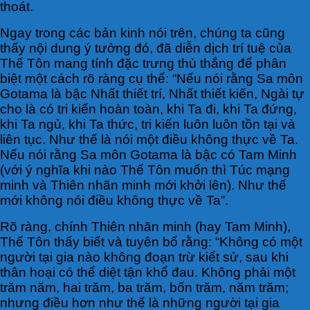
thoát.
Ngay trong các bản kinh nói trên, chúng ta cũng
thấy nội dung ý tưởng đó, đã diễn dịch trí tuệ của
Thế Tôn mang tính đặc trưng thù thắng để phân
biệt một cách rõ ràng cụ thể: “Nếu nói rằng Sa môn
Gotama là bậc Nhất thiết trí, Nhất thiết kiến, Ngài tự
cho là có tri kiến hoàn toàn, khi Ta đi, khi Ta đứng,
khi Ta ngủ, khi Ta thức, tri kiến luôn luôn tồn tại và
liên tục. Như thế là nói một điều không thực về Ta.
Nếu nói rằng Sa môn Gotama là bậc có Tam Minh
(với ý nghĩa khi nào Thế Tôn muốn thì Túc mạng
minh và Thiên nhãn minh mới khởi lên). Như thế
mới không nói điều không thực về Ta”.
Rõ ràng, chính Thiên nhãn minh (hay Tam Minh),
Thế Tôn thấy biết và tuyên bố rằng: “Không có một
người tại gia nào không đoạn trừ kiết sử, sau khi
thân hoại có thể diệt tận khổ đau. Không phải một
trăm năm, hai trăm, ba trăm, bốn trăm, năm trăm;
nhưng điều hơn như thế là những người tại gia