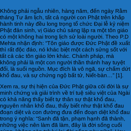
K
hông phải ngẫu nhiên, hàng năm, đến ngày Rằm
tháng Tư âm lịch, tất cả người con Phật trên khắp
hành tinh này đều long trọng tổ chức Đại lễ kỷ niệm
Phật đản sinh, vị Giáo chủ sáng lập ra một tôn giáo
có một không hai trong lịch sử loài người. Theo P.D
Mehta nhận định: “Tôn giáo được Đức Phật đề xuất
thì rất độc đáo, nó khác biệt một cách sửng sốt với
tất cả các tôn giáo lớn khác. Chánh pháp, mà
không phải là một con người thần thánh hay tuyệt
đối, là suối nguồn. Mục đích là vô ngã, sự chấm dứt
khổ đau, và sự chứng ngộ bất tử, Niết-bàn…” [1].
Xem ra, sự thị hiện của Đức Phật giữa cõi đời là sự
minh chứng và giải trình về trí tuệ siêu việt của Ngài
có khả năng thấy biết tự thân sự thật khổ đau,
nguyên nhân khổ đau, thấy biết như thật khổ đau
đoạn diệt và con đường đưa đến đoạn diệt khổ đau
trong ý nghĩa: “Sanh đã tận, phạm hạnh đã thành,
những việc nên làm đã làm, đây là đời sống cuối