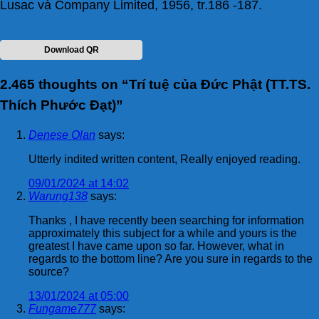
Lusac và Company Limited, 1956, tr.186 -187.
Download QR
2.465 thoughts on “
Trí tuệ của Đức Phật (TT.TS.
Thích Phước Đạt)
”
Denese Olan
says:
Utterly indited written content, Really enjoyed reading.
09/01/2024 at 14:02
Warung138
says:
Thanks , I have recently been searching for information
approximately this subject for a while and yours is the
greatest I have came upon so far. However, what in
regards to the bottom line? Are you sure in regards to the
source?
13/01/2024 at 05:00
Fungame777
says: