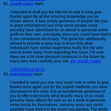
growth matrix
says:
I intended to draft you the little bit of note to help give
thanks again for all the amazing knowledge you’ve
shown above. It was simply generous of people like you
to grant unhampered just what some people could
possibly have advertised for an ebook to generate some
profit on their own, principally since you could have tried it
if you considered necessary. The good tips additionally
served to provide a easy way to know that other
individuals have similar eagerness really like my very
own to know many more regarding this issue. I’m sure
there are a lot more pleasant instances in the future for
many who read carefully your site.
the growth matrix
13/06/2024 at 09:21
potentstream
says:
I needed to send you one very small note in order to give
thanks once again just for the superb methods you have
discussed in this case. It is so wonderfully generous of
you to offer extensively what exactly many of us could
possibly have offered for sale as an e book to generate
some bucks for themselves, certainly since you could
possibly have tried it in the event you wanted. The tricks