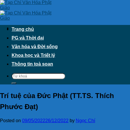
Skip
to
content
Trang chủ
PG và Thời đại
Văn hóa và Đời sống
Khoa học và Triết lý
Thông tin toà soạn
Trí tuệ của Đức Phật (TT.TS. Thích
Phước Đạt)
Posted on
09/05/2022
26/12/2022
by
Ngọc Chí