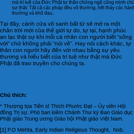
mà trí tuệ của Đức Phật tự thân chứng ngộ cũng minh ch
sự thật: Tất cả các pháp đều vô thường, hết thảy các hành
thường và khổ đau.
Tại đây, cánh cửa vô sanh bất tử sẽ mở ra một
chân trời mới của thế giới tự do, tự tại, hạnh phúc
an lạc thật sự khi mỗi cá nhân con người biết “sống
với” chứ không phải “nói về”. Hay nói cách khác, tự
thân con người hãy đến với nhau bằng sự yêu
thương và hiểu biết của trí tuệ như thật mà Đức
Phật đã trao truyền cho chúng ta.
Chú thích:
* Thượng tọa Tiến sĩ Thích Phước Đạt – Ủy viên Hội
đồng Trị sự, Phó ban kiêm Chánh Thư ký Ban Giáo dục
Phật giáo Trung ương Giáo hội Phật giáo Việt Nam.
[1] P.D Mehta, Early Indian Religious Thought, Nxb.