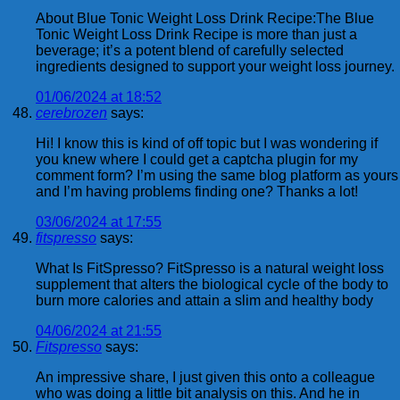
About Blue Tonic Weight Loss Drink Recipe:The Blue
Tonic Weight Loss Drink Recipe is more than just a
beverage; it’s a potent blend of carefully selected
ingredients designed to support your weight loss journey.
01/06/2024 at 18:52
cerebrozen
says:
Hi! I know this is kind of off topic but I was wondering if
you knew where I could get a captcha plugin for my
comment form? I’m using the same blog platform as yours
and I’m having problems finding one? Thanks a lot!
03/06/2024 at 17:55
fitspresso
says:
What Is FitSpresso? FitSpresso is a natural weight loss
supplement that alters the biological cycle of the body to
burn more calories and attain a slim and healthy body
04/06/2024 at 21:55
Fitspresso
says:
An impressive share, I just given this onto a colleague
who was doing a little bit analysis on this. And he in