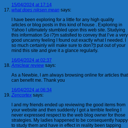
15/04/2024 at 17:14
what does niksen mean
says:
I have been exploring for a little for any high quality
articles or blog posts in this kind of house . Exploring in
Yahoo I ultimately stumbled upon this web site. Studying
this information So i?¦m satisfied to convey that I’ve a very
good uncanny feeling I found out exactly what I needed. I
so much certainly will make sure to don?¦t put out of your
mind this site and give it a glance regularly.
16/04/2024 at 02:37
Amiclear review
says:
As a Newbie, I am always browsing online for articles that
can benefit me. Thank you
16/04/2024 at 06:34
Zencortex
says:
I and my friends ended up reviewing the good items from
your website and then suddenly I got a terrible feeling I
never expressed respect to the web blog owner for those
strategies. My ladies happened to be consequently happy
to study them and have in effect in reality been tapping