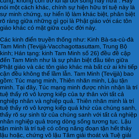
cùng, không còn trở lui lại đời sống này nữa”. Hay
nói một cách khác, chính sự hiện hữu trí tuệ này là
sự minh chứng, sự hiển lộ làm khác biệt, phân biệt
rõ ràng giữa những gì gọi là Phật giáo với các tôn
giáo khác có mặt giữa cuộc đời này.
Các kinh điển truyền thống như: Kinh Bà-sa-cù-đà
Tam Minh (Tevijjà-Vacchagottasuttam, Trung Bộ
kinh; Hán tạng: kinh Tam Minh số 26) đều đề cập
đến Tam Minh như là sự phân biệt đầu tiên giữa
Phật giáo và các tôn giáo khác mà bất cứ ai khi tiếp
cận đều không thể lầm lẫn. Tam Minh (Tevijjà) bao
gồm: Túc mạng minh, Thiên nhãn minh, Lậu tận
minh. Tại đây, Túc mạng minh được nhìn nhận là trí
tuệ thấy rõ vô lượng kiếp của tự thân với tất cả
nghiệp nhân và nghiệp quả. Thiên nhãn minh là trí
tuệ thấy rõ vô lượng kiếp quá khứ của chúng sanh,
thấy rõ sự sinh tử của chúng sanh với tất cả nghiệp
nhân nghiệp quả trong dòng sống tương tục. Lậu
tận minh là trí tuệ có công năng đoạn tận hết thảy
lậu hoặc, chứng vô lậu Tâm giải thoát và Tuệ giải