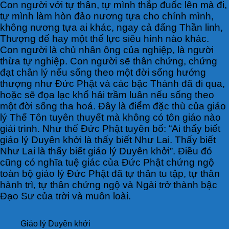
Con người với tự thân, tự mình thắp đuốc lên mà đi,
tự mình làm hòn đảo nương tựa cho chính mình,
không nương tựa ai khác, ngay cả đấng Thần linh,
Thượng đế hay một thế lực siêu hình nào khác.
Con người là chủ nhân ông của nghiệp, là người
thừa tự nghiệp. Con người sẽ thân chứng, chứng
đạt chân lý nếu sống theo một đời sống hướng
thượng như Đức Phật và các bậc Thánh đã đi qua,
hoặc sẽ đọa lạc khổ hải trầm luân nếu sống theo
một đời sống tha hoá. Đây là điểm đặc thù của giáo
lý Thế Tôn tuyên thuyết mà không có tôn giáo nào
giải trình. Như thế Đức Phật tuyên bố: “Ai thấy biết
giáo lý Duyên khởi là thấy biết Như Lai. Thấy biết
Như Lai là thấy biết giáo lý Duyên khởi”. Điều đó
cũng có nghĩa tuệ giác của Đức Phật chứng ngộ
toàn bộ giáo lý Đức Phật đã tự thân tu tập, tự thân
hành trì, tự thân chứng ngộ và Ngài trở thành bậc
Đạo Sư của trời và muôn loài.
Giáo lý Duyên khởi