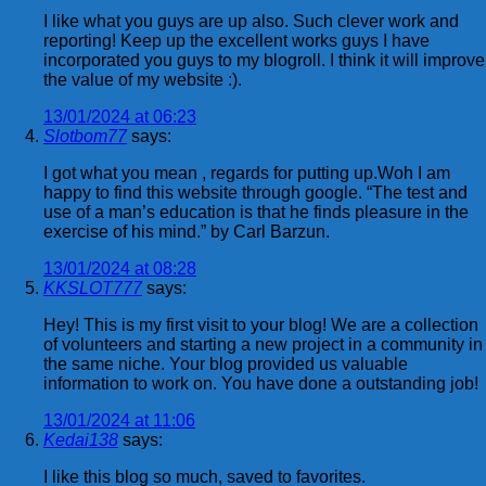
I like what you guys are up also. Such clever work and
reporting! Keep up the excellent works guys I have
incorporated you guys to my blogroll. I think it will improve
the value of my website :).
13/01/2024 at 06:23
Slotbom77
says:
I got what you mean , regards for putting up.Woh I am
happy to find this website through google. “The test and
use of a man’s education is that he finds pleasure in the
exercise of his mind.” by Carl Barzun.
13/01/2024 at 08:28
KKSLOT777
says:
Hey! This is my first visit to your blog! We are a collection
of volunteers and starting a new project in a community in
the same niche. Your blog provided us valuable
information to work on. You have done a outstanding job!
13/01/2024 at 11:06
Kedai138
says:
I like this blog so much, saved to favorites.