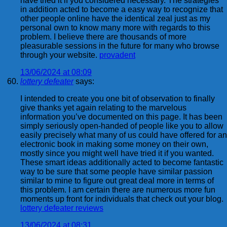
have tried it if you considered necessary. The strategies
in addition acted to become a easy way to recognize that
other people online have the identical zeal just as my
personal own to know many more with regards to this
problem. I believe there are thousands of more
pleasurable sessions in the future for many who browse
through your website.
provadent
13/06/2024 at 08:09
lottery defeater
says:
I intended to create you one bit of observation to finally
give thanks yet again relating to the marvelous
information you’ve documented on this page. It has been
simply seriously open-handed of people like you to allow
easily precisely what many of us could have offered for an
electronic book in making some money on their own,
mostly since you might well have tried it if you wanted.
These smart ideas additionally acted to become fantastic
way to be sure that some people have similar passion
similar to mine to figure out great deal more in terms of
this problem. I am certain there are numerous more fun
moments up front for individuals that check out your blog.
lottery defeater reviews
13/06/2024 at 08:31