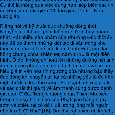
Cụ thể là thông qua việc dung hợp, tiếp biến các tín
ngưỡng văn hóa giữa 03 đạo giáo: Phật – Nho –
Lão giáo.
Riêng nói về kỹ thuật đúc chuông đồng thời
Nguyễn, có thể nói phát triển rực rỡ và huy hoàng
nhất. Rất nhiều sản phẩm của Phường Đúc thời ấy
nay đã trở thành những kiệt tác di sản trong kho
tàng văn hóa vật thể của kinh thành Huế, mà đại
hồng chung chùa Thiên Mụ năm 1710 là một điển
hình. Ở đó, không chỉ toát lên những đường nét tinh
xảo mà còn phản ánh trình độ thâm niên và sự am
hiểu giá trị văn hóa tín ngưỡng của những bậc thầy
đúc đồng khi chuyển tải tất cả những yếu tố đó trên
một khối kim loại thô cứng. Bên cạnh những giá trị
về sắc chất thì giá trị về âm thanh cũng được đánh
giá cao. Ở đó, “tiếng chuông chùa Thiên Mụ biểu
trưng cho sự hiện diện của Phật giáo hằng ngày,
sớm và chiều tại cố đô Huế, trong lòng mỗi người
dân tại cố đô Huế” [16]. Do vậy, rất nhiều du khách,