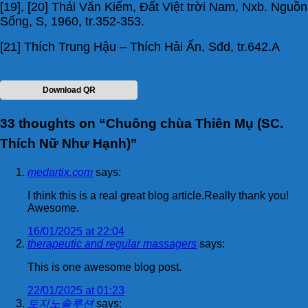
[19], [20] Thái Văn Kiểm, Đất Việt trời Nam, Nxb. Nguồn
Sống, S, 1960, tr.352-353.
[21] Thích Trung Hậu – Thích Hải Ấn, Sđd, tr.642.A
Download QR
33 thoughts on “
Chuông chùa Thiên Mụ (SC.
Thích Nữ Như Hạnh)
”
medartix.com
says:
I think this is a real great blog article.Really thank you!
Awesome.
16/01/2025 at 22:04
therapeutic and regular massagers
says:
This is one awesome blog post.
22/01/2025 at 01:23
토지노솔루션
says: