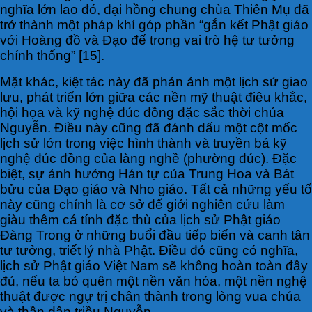
nghĩa lớn lao đó, đại hồng chung chùa Thiên Mụ đã
trở thành một pháp khí góp phần “gắn kết Phật giáo
với Hoàng đồ và Đạo đế trong vai trò hệ tư tưởng
chính thống” [15].
Mặt khác, kiệt tác này đã phản ảnh một lịch sử giao
lưu, phát triển lớn giữa các nền mỹ thuật điêu khắc,
hội họa và kỹ nghệ đúc đồng đặc sắc thời chúa
Nguyễn. Điều này cũng đã đánh dấu một cột mốc
lịch sử lớn trong việc hình thành và truyền bá kỹ
nghệ đúc đồng của làng nghề (phường đúc). Đặc
biệt, sự ảnh hưởng Hán tự của Trung Hoa và Bát
bửu của Đạo giáo và Nho giáo. Tất cả những yếu tố
này cũng chính là cơ sở để giới nghiên cứu làm
giàu thêm cá tính đặc thù của lịch sử Phật giáo
Đàng Trong ở những buổi đầu tiếp biến và canh tân
tư tưởng, triết lý nhà Phật. Điều đó cũng có nghĩa,
lịch sử Phật giáo Việt Nam sẽ không hoàn toàn đầy
đủ, nếu ta bỏ quên một nền văn hóa, một nền nghệ
thuật được ngự trị chân thành trong lòng vua chúa
và thần dân triều Nguyễn.