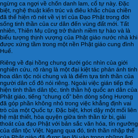
ngừng ca ngợi về chốn danh lam, cổ tự này. Đặc
biệt, nghệ thuật kiến trúc và điêu khắc chùa chiền
đã thể hiện rõ nét về vị trí của Đạo Phật trong đời
sống tinh thần của cư dân đến vùng đất mới. Tất
nhiên, Thiên Mụ cũng trở thành niềm tự hào và là
biểu tượng thịnh vượng của Phật giáo nước nhà khi
được xứng tầm trong một nền Phật giáo cung đình
Huế.
Riêng về đại hồng chung dưới góc nhìn của giới
nghiên cứu, rõ ràng là một đại kiệt tác phản ánh tinh
hoa dân tộc nói chung và là điểm tựa tinh thần của
người dân cố đô nói riêng. Ngoài việc gián tiếp thể
hiện tinh thần dân tộc, tinh thần hộ quốc an dân của
Phật giáo, tiếng “chung cổ” bên dòng sông Hương
đã góp phần không nhỏ trong việc khẳng định vai
trò của một Quốc tự. Đặc biệt, khơi dậy một mối liên
hệ mật thiết, hòa quyện giữa tinh thần từ bi, giải
thoát của đạo Phật với bản sắc văn hóa, tín ngưỡng
của dân tộc Việt. Ngang qua đó, tinh thần nhập thế
của Phật giáo đã được len lõi vào trong những âm