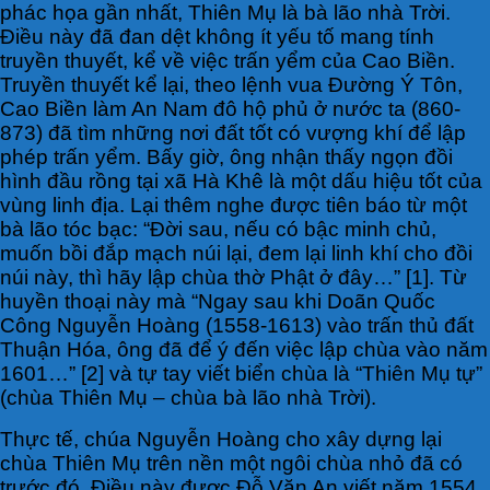
phác họa gần nhất, Thiên Mụ là bà lão nhà Trời.
Điều này đã đan dệt không ít yếu tố mang tính
truyền thuyết, kể về việc trấn yểm của Cao Biền.
Truyền thuyết kể lại, theo lệnh vua Đường Ý Tôn,
Cao Biền làm An Nam đô hộ phủ ở nước ta (860-
873) đã tìm những nơi đất tốt có vượng khí để lập
phép trấn yểm. Bấy giờ, ông nhận thấy ngọn đồi
hình đầu rồng tại xã Hà Khê là một dấu hiệu tốt của
vùng linh địa. Lại thêm nghe được tiên báo từ một
bà lão tóc bạc: “Đời sau, nếu có bậc minh chủ,
muốn bồi đắp mạch núi lại, đem lại linh khí cho đồi
núi này, thì hãy lập chùa thờ Phật ở đây…” [1]. Từ
huyền thoại này mà “Ngay sau khi Doãn Quốc
Công Nguyễn Hoàng (1558-1613) vào trấn thủ đất
Thuận Hóa, ông đã để ý đến việc lập chùa vào năm
1601…” [2] và tự tay viết biển chùa là “Thiên Mụ tự”
(chùa Thiên Mụ – chùa bà lão nhà Trời).
Thực tế, chúa Nguyễn Hoàng cho xây dựng lại
chùa Thiên Mụ trên nền một ngôi chùa nhỏ đã có
trước đó. Điều này được Đỗ Văn An viết năm 1554,