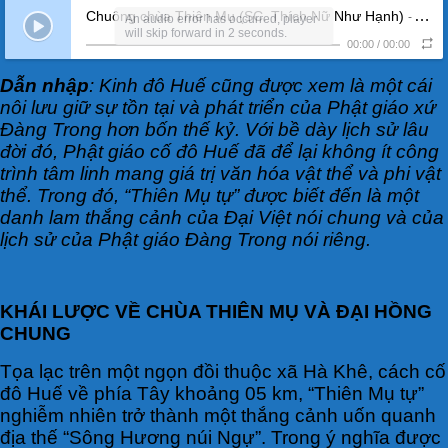
Chuông chùa Thiên Mụ (SC. Thích Nữ Như Hạnh)
- Audio
An audio error has occurred, player
will skip forward in 2 seconds.
00:00
/
00:00
Dẫn nhập
: Kinh đô Huế cũng được xem là một cái
nôi lưu giữ sự tồn tại và phát triển của Phật giáo xứ
Đàng Trong hơn bốn thế kỷ. Với bề dày lịch sử lâu
đời đó, Phật giáo cố đô Huế đã để lại không ít công
trình tâm linh mang giá trị văn hóa vật thể và phi vật
thể. Trong đó, “Thiên Mụ tự” được biết đến là một
danh lam thắng cảnh của Đại Việt nói chung và của
lịch sử của Phật giáo
Đàng Trong nói riêng.
KHÁI LƯỢC VỀ CHÙA THIÊN MỤ VÀ ĐẠI HỒNG
CHUNG
Tọa lạc trên một ngọn đồi thuộc xã Hà Khê, cách cố
đô Huế về phía Tây khoảng 05 km, “Thiên Mụ tự”
nghiễm nhiên trở thành một thắng cảnh uốn quanh
địa thế “Sông Hương núi Ngự”. Trong ý nghĩa được