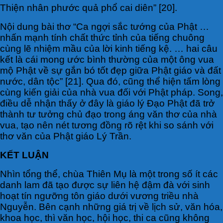
Thiện nhân phước quả phổ cai diên” [20].
Nội dung bài thơ “Ca ngợi sắc tướng của Phật …
nhấn mạnh tính chất thức tỉnh của tiếng chuông
cùng lẽ nhiệm mầu của lời kinh tiếng kệ. … hai câu
kết là cái mong ước bình thường của một ông vua
mộ Phật về sự gắn bó tốt đẹp giữa Phật giáo và đất
nước, dân tộc” [21]. Qua đó, cũng thể hiện tấm lòng
cùng kiến giải của nhà vua đối với Phật pháp. Song,
điều dễ nhận thấy ở đây là giáo lý Đạo Phật đã trở
thành tư tưởng chủ đạo trong áng văn thơ của nhà
vua, tạo nên nét tương đồng rõ rệt khi so sánh với
thơ văn của Phật giáo Lý Trần.
KẾT LUẬN
Nhìn tổng thể, chùa Thiên Mụ là một trong số ít các
danh lam đã tạo được sự liên hệ đậm đà với sinh
hoạt tín ngưỡng tôn giáo dưới vương triều nhà
Nguyễn. Bên cạnh những giá trị về lịch sử, văn hóa,
khoa học, thì văn học, hội học, thi ca cũng không