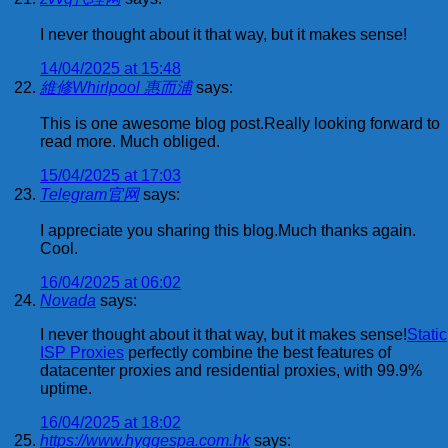
I never thought about it that way, but it makes sense!
14/04/2025 at 15:48
維修Whirlpool 惠而浦
says:
This is one awesome blog post.Really looking forward to
read more. Much obliged.
15/04/2025 at 17:03
Telegram官网
says:
I appreciate you sharing this blog.Much thanks again.
Cool.
16/04/2025 at 06:02
Novada
says:
I never thought about it that way, but it makes sense!
Static
ISP Proxies
perfectly combine the best features of
datacenter proxies and residential proxies, with 99.9%
uptime.
16/04/2025 at 18:02
https://www.hyggespa.com.hk
says: