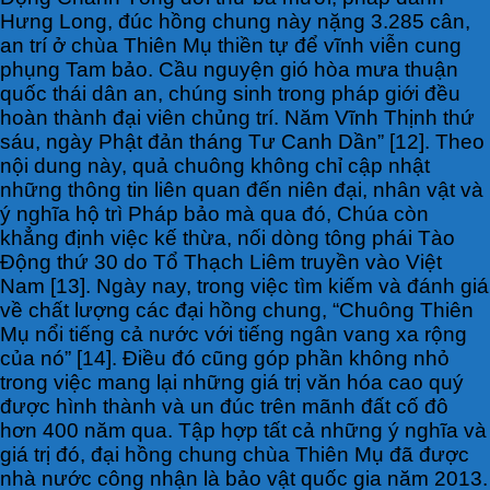
Hưng Long, đúc hồng chung này nặng 3.285 cân,
an trí ở chùa Thiên Mụ thiền tự để vĩnh viễn cung
phụng Tam bảo. Cầu nguyện gió hòa mưa thuận
quốc thái dân an, chúng sinh trong pháp giới đều
hoàn thành đại viên chủng trí. Năm Vĩnh Thịnh thứ
sáu, ngày Phật đản tháng Tư Canh Dần” [12]. Theo
nội dung này, quả chuông không chỉ cập nhật
những thông tin liên quan đến niên đại, nhân vật và
ý nghĩa hộ trì Pháp bảo mà qua đó, Chúa còn
khẳng định việc kế thừa, nối dòng tông phái Tào
Động thứ 30 do Tổ Thạch Liêm truyền vào Việt
Nam [13]. Ngày nay, trong việc tìm kiếm và đánh giá
về chất lượng các đại hồng chung, “Chuông Thiên
Mụ nổi tiếng cả nước với tiếng ngân vang xa rộng
của nó” [14]. Điều đó cũng góp phần không nhỏ
trong việc mang lại những giá trị văn hóa cao quý
được hình thành và un đúc trên mãnh đất cố đô
hơn 400 năm qua. Tập hợp tất cả những ý nghĩa và
giá trị đó, đại hồng chung chùa Thiên Mụ đã được
nhà nước công nhận là bảo vật quốc gia năm 2013.