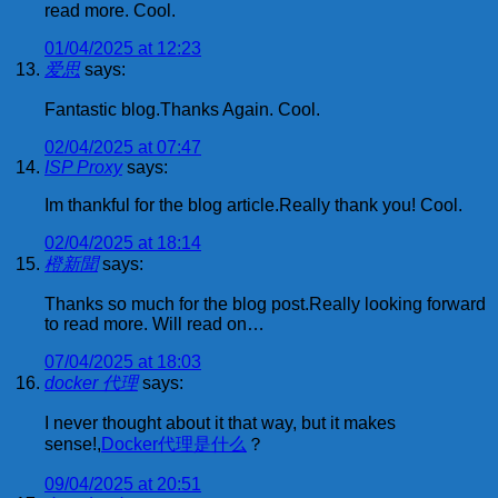
read more. Cool.
01/04/2025 at 12:23
爱思
says:
Fantastic blog.Thanks Again. Cool.
02/04/2025 at 07:47
ISP Proxy
says:
Im thankful for the blog article.Really thank you! Cool.
02/04/2025 at 18:14
橙新聞
says:
Thanks so much for the blog post.Really looking forward
to read more. Will read on…
07/04/2025 at 18:03
docker 代理
says:
I never thought about it that way, but it makes
sense!,
Docker代理是什么
？
09/04/2025 at 20:51