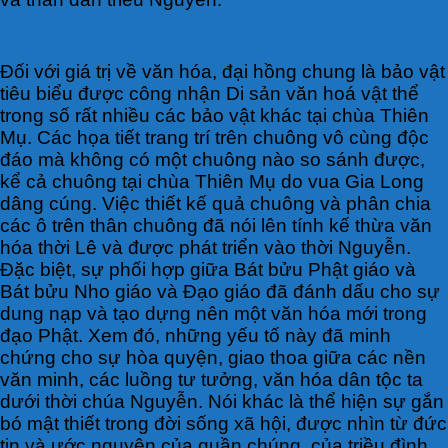
Đối với giá trị về văn hóa, đại hồng chung là bảo vật
tiêu biểu được công nhận Di sản văn hoá vật thể
trong số rất nhiều các bảo vật khác tại chùa Thiên
Mụ. Các họa tiết trang trí trên chuông vô cùng độc
đáo mà không có một chuông nào so sánh được,
kể cả chuông tại chùa Thiên Mụ do vua Gia Long
dâng cúng. Việc thiết kế quả chuông và phân chia
các ô trên thân chuông đã nói lên tính kế thừa văn
hóa thời Lê và được phát triển vào thời Nguyễn.
Đặc biệt, sự phối hợp giữa Bát bửu Phật giáo và
Bát bửu Nho giáo và Đạo giáo đã đánh dấu cho sự
dung nạp và tạo dựng nên một văn hóa mới trong
đạo Phật. Xem đó, những yếu tố này đã minh
chứng cho sự hòa quyện, giao thoa giữa các nền
văn minh, các luồng tư tưởng, văn hóa dân tộc ta
dưới thời chúa Nguyễn. Nói khác là thể hiện sự gắn
bó mật thiết trong đời sống xã hội, được nhìn từ đức
tin và ước nguyện của quần chúng, của triều đình.