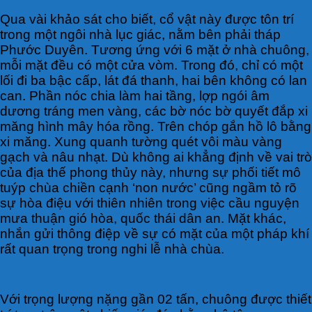
Qua vài khảo sát cho biết, cổ vật này được tôn trí
trong một ngôi nhà lục giác, nằm bên phải tháp
Phước Duyên. Tương ứng với 6 mặt ở nhà chuông,
mỗi mặt đều có một cửa vòm. Trong đó, chỉ có một
lối đi ba bậc cấp, lát đá thanh, hai bên không có lan
can. Phần nóc chia làm hai tầng, lợp ngói âm
dương tráng men vàng, các bờ nóc bờ quyết đắp xi
măng hình mây hóa rồng. Trên chóp gắn hồ lô bằng
xi măng. Xung quanh tường quét vôi màu vàng
gạch và nâu nhạt. Dù không ai khẳng định về vai trò
của địa thế phong thủy này, nhưng sự phối tiết mô
tuýp chùa chiền cạnh ‘non nước’ cũng ngầm tỏ rõ
sự hòa điệu với thiên nhiên trong việc cầu nguyện
mưa thuận gió hòa, quốc thái dân an. Mặt khác,
nhắn gửi thông điệp về sự có mặt của một pháp khí
rất quan trọng trong nghi lễ nhà chùa.
Với trọng lượng nặng gần 02 tấn, chuông được thiết