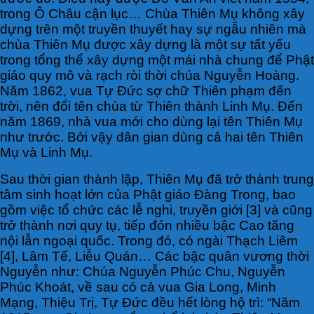
trong Ô Châu cận lục… Chùa Thiên Mụ không xây
dựng trên một truyền thuyết hay sự ngẫu nhiên mà
chùa Thiên Mụ được xây dựng là một sự tất yếu
trong tổng thể xây dựng một mái nhà chung để Phật
giáo quy mô và rạch ròi thời chúa Nguyễn Hoàng.
Năm 1862, vua Tự Đức sợ chữ Thiên phạm đến
trời, nên đổi tên chùa từ Thiên thành Linh Mụ. Đến
năm 1869, nhà vua mới cho dùng lại tên Thiên Mụ
như trước. Bởi vậy dân gian dùng cả hai tên Thiên
Mụ và Linh Mụ.
Sau thời gian thành lập, Thiên Mụ đã trở thành trung
tâm sinh hoạt lớn của Phật giáo Đàng Trong, bao
gồm việc tổ chức các lễ nghi, truyền giới [3] và cũng
trở thành nơi quy tụ, tiếp đón nhiều bậc Cao tăng
nội lẫn ngoại quốc. Trong đó, có ngài Thạch Liêm
[4], Lâm Tế, Liễu Quán… Các bậc quân vương thời
Nguyễn như: Chúa Nguyễn Phúc Chu, Nguyễn
Phúc Khoát, về sau có cả vua Gia Long, Minh
Mạng, Thiệu Trị, Tự Ðức đều hết lòng hộ trì: “Năm