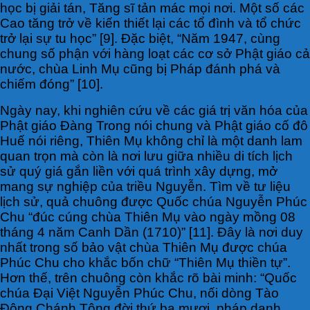
học bị giải tán, Tăng sĩ tản mác mọi nơi. Một số các
Cao tăng trở về kiến thiết lại các tổ đình và tổ chức
trở lại sự tu học” [9]. Đặc biệt, “Năm 1947, cùng
chung số phận với hàng loạt các cơ sở Phật giáo cả
nước, chùa Linh Mụ cũng bị Pháp đánh phá và
chiếm đóng” [10].
Ngày nay, khi nghiên cứu về các giá trị văn hóa của
Phật giáo Đàng Trong nói chung và Phật giáo cố đô
Huế nói riêng, Thiên Mụ không chỉ là một danh lam
quan trọn mà còn là nơi lưu giữa nhiều di tích lịch
sử quý giá gắn liền với quá trình xây dựng, mở
mang sự nghiệp của triều Nguyễn. Tìm về tư liệu
lịch sử, quả chuông được Quốc chúa Nguyễn Phúc
Chu “đúc cúng chùa Thiên Mụ vào ngày mồng 08
tháng 4 năm Canh Dần (1710)” [11]. Đây là nơi duy
nhất trong số bảo vật chùa Thiên Mụ được chúa
Phúc Chu cho khắc bốn chữ “Thiên Mụ thiền tự”.
Hơn thế, trên chuông còn khắc rõ bài minh: “Quốc
chúa Ðại Việt Nguyễn Phúc Chu, nối dòng Tào
Ðộng Chánh Tông đời thứ ba mươi, pháp danh