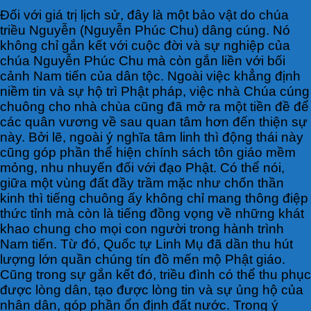
Đối với giá trị lịch sử, đây là một bảo vật do chúa
triều Nguyễn (Nguyễn Phúc Chu) dâng cúng. Nó
không chỉ gắn kết với cuộc đời và sự nghiệp của
chúa Nguyễn Phúc Chu mà còn gắn liền với bối
cảnh Nam tiến của dân tộc. Ngoài việc khẳng định
niềm tin và sự hộ trì Phật pháp, việc nhà Chúa cúng
chuông cho nhà chùa cũng đã mở ra một tiền đề để
các quân vương về sau quan tâm hơn đến thiện sự
này. Bởi lẽ, ngoài ý nghĩa tâm linh thì động thái này
cũng góp phần thể hiện chính sách tôn giáo mềm
mỏng, nhu nhuyến đối với đạo Phật. Có thể nói,
giữa một vùng đất đầy trầm mặc như chốn thần
kinh thì tiếng chuông ấy không chỉ mang thông điệp
thức tỉnh mà còn là tiếng đồng vọng về những khát
khao chung cho mọi con người trong hành trình
Nam tiến. Từ đó, Quốc tự Linh Mụ đã dần thu hút
lượng lớn quần chúng tín đồ mến mộ Phật giáo.
Cũng trong sự gắn kết đó, triều đình có thể thu phục
được lòng dân, tạo được lòng tin và sự ủng hộ của
nhân dân, góp phần ổn định đất nước. Trong ý