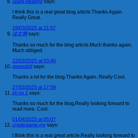
spark-bearing
says:
I think this is a real great blog article.Thanks Again.
Really Great.
19/03/2025 at 21:57
佳文网
says:
Thanks so much for the blog article.Much thanks again.
Much obliged.
22/03/2025 at 03:40
rpsexdoll
says:
Thanks a lot for the blog.Thanks Again. Really Cool.
27/03/2025 at 17:59
jili no 1
says:
Thanks so much for the blog.Really looking forward to
read more. Cool.
01/04/2025 at 05:07
cryptogame.my
says:
I think this is a real great article.Really looking forward to