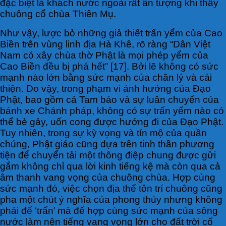
đặc biệt là khách nước ngoài rất ấn tượng khi thấy
chuông cổ chùa Thiên Mụ.
Như vậy, lược bỏ những giả thiết trấn yểm của Cao
Biền trên vùng linh địa Hà Khê, rõ ràng “Dân Việt
Nam có xây chùa thờ Phật là mọi phép yểm của
Cao Biền đều bị phá hết” [17]. Bởi lẽ không có sức
mạnh nào lớn bằng sức mạnh của chân lý và cái
thiện. Do vậy, trong phạm vi ảnh hưởng của Đạo
Phật, bao gồm cả Tam bảo và sự luân chuyển của
bánh xe Chánh pháp, không có sự trấn yểm nào có
thể bẻ gảy, uốn cong được hướng đi của Đạo Phật.
Tuy nhiên, trong sự kỳ vọng và tín mộ của quần
chúng, Phật giáo cũng dựa trên tinh thần phương
tiện để chuyển tải một thông điệp chung được gửi
gắm không chỉ qua lời kinh tiếng kệ mà còn qua cả
âm thanh vang vọng của chuông chùa. Hợp cùng
sức mạnh đó, việc chọn địa thế tôn trí chuông cũng
pha một chút ý nghĩa của phong thủy nhưng không
phải để ‘trấn’ mà để hợp cùng sức mạnh của sông
nước làm nên tiếng vang vọng lớn cho đất trời cố