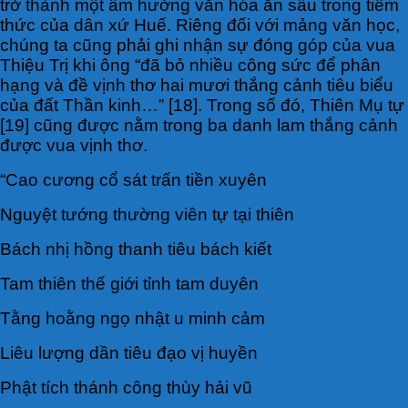
trở thành một âm hưởng văn hóa ăn sâu trong tiềm
thức của dân xứ Huế. Riêng đối với mảng văn học,
chúng ta cũng phải ghi nhận sự đóng góp của vua
Thiệu Trị khi ông “đã bỏ nhiều công sức để phân
hạng và đề vịnh thơ hai mươi thắng cảnh tiêu biểu
của đất Thần kinh…” [18]. Trong số đó, Thiên Mụ tự
[19] cũng được nằm trong ba danh lam thắng cảnh
được vua vịnh thơ.
“Cao cương cổ sát trấn tiền xuyên
Nguyệt tướng thường viên tự tại thiên
Bách nhị hồng thanh tiêu bách kiết
Tam thiên thế giới tỉnh tam duyên
Tằng hoằng ngọ nhật u minh cảm
Liêu lượng dần tiêu đạo vị huyền
Phật tích thánh công thùy hải vũ