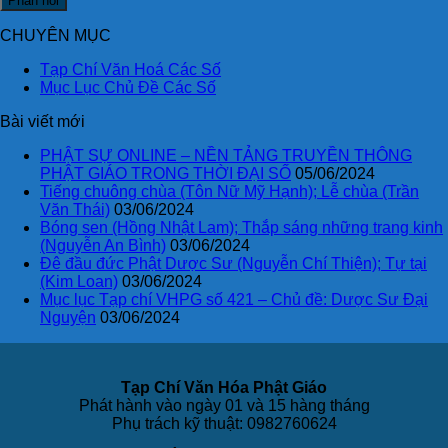
CHUYÊN MỤC
Tạp Chí Văn Hoá Các Số
Mục Lục Chủ Đề Các Số
Bài viết mới
PHẬT SỰ ONLINE – NỀN TẢNG TRUYỀN THÔNG
PHẬT GIÁO TRONG THỜI ĐẠI SỐ
05/06/2024
Tiếng chuông chùa (Tôn Nữ Mỹ Hạnh); Lễ chùa (Trần
Văn Thái)
03/06/2024
Bóng sen (Hồng Nhật Lam); Thắp sáng những trang kinh
(Nguyễn An Bình)
03/06/2024
Đê đầu đức Phật Dược Sư (Nguyễn Chí Thiện); Tự tại
(Kim Loan)
03/06/2024
Mục lục Tạp chí VHPG số 421 – Chủ đề: Dược Sư Đại
Nguyện
03/06/2024
Tạp Chí Văn Hóa Phật Giáo
Phát hành vào ngày 01 và 15 hàng tháng
Phụ trách kỹ thuật: 0982760624