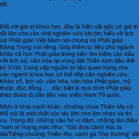
đô.
Đối với giá trị khoa học, đây là hiện vật gốc có giá trị
rất lớn cho các nhà nghiên cứu khi tìm hiểu về lịch
sử Phật giáo Việt Nam nói chung và Phật giáo
Đàng Trong nói riêng. Góp thêm tư liệu cho ngành
khảo cổ học Phật giáo trong việc tìm kiếm các dấu
vết lịch sử, văn hóa tại vùng đất Thần kinh đầu thế
kỷ XVIII. Cung cấp nguồn tư liệu quan trọng cho
các ngành khoa học có thể tiếp cận nghiên cứu:
Khảo cổ, lịch sử, văn hóa, văn hóa Phật giáo, mỹ
thuật, đúc đồng, … đặc biệt là quá trình Phật giáo
theo đoàn di dân tiến vào miền Nam Tổ quốc.
Nhìn ở khía cạnh khác, chuông chùa Thiên Mụ có
thể nói là một chất xúc tác lớn cho âm nhạc và thi
ca. Trong đó, những câu hò ví dặm, những làn điệu
‘nam ai’ mang mác như: “Gió đưa cành trúc la
đà/Tiếng chuông Thiên Mụ, canh gà Thọ Xương” đã