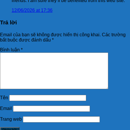
friends. I am sure they’ll be benefited from this web site.
12/06/2026 at 17:36
Trả lời
Email của bạn sẽ không được hiển thị công khai.
Các trường
bắt buộc được đánh dấu
*
Bình luận
*
Tên
Email
Trang web