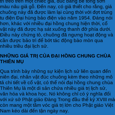
trí treo trên một chiếc giá, đúc bằng bê tông sơn
màu nâu giả gỗ. Đến nay, có giả thiết cho rằng, giá
chuông này đã được làm lại cùng thời với đợt trùng
tu điện Đại hùng bảo điện vào năm 1954. Đáng nói
hơn, khác với nhiều đại hồng chung hiện thời, cổ
vật này đã được hạ sát xuống thanh đỡ phía dưới.
Điều này chứng tỏ, chuông đã ngưng hoạt động và
cần được bảo trì để bớt tác động bào mòn qua
nhiều triều đại lịch sử.
NHỮNG GIÁ TRỊ CỦA ĐẠI HỒNG CHUNG CHÙA
THIÊN MỤ
Qua trình bày những sự kiện lịch sử liên quan đến
niên đại, nhân vật đúc chuông kèm theo những mô
tả chi tiết về cổ vật, có thể nói đại hồng chung chùa
Thiên Mụ là một di sản chứa nhiều giá trị lịch sử,
văn hóa và khoa học. Nó không chỉ có ý nghĩa đối
với xứ sở Phật giáo Đàng Trong đầu thế kỷ XVIII mà
còn mang một tầm vóc giá trị lớn cho Phật giáo Việt
Nam kéo dài đến tận ngày nay.