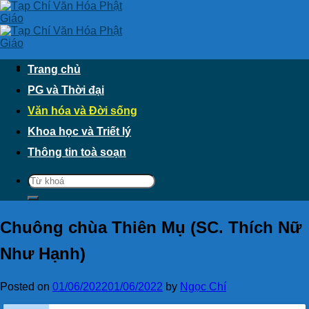
Skip
to
content
Trang chủ
PG và Thời đại
Văn hóa và Đời sống
Khoa học và Triết lý
Thông tin toà soạn
Chuông chùa Thiên Mụ (SC. Thích Nữ
Như Hạnh)
Posted on
01/06/2022
01/06/2022
by
Ngọc Chí