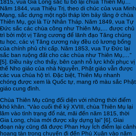
1815, vua Gia Long sắc tu bổ lại chùa Thiên Mụ…
Năm 1844, vua Thiệu Trị, theo di chúc của vua Minh
Mạng, sắc dựng một ngôi tháp lớn bảy tầng ở chùa
Thiên Mụ, gọi là Từ Nhân Tháp. Năm 1849, vua Tự
Ðức sắc các chùa công như Thiên Mụ,… được chủ
trì bởi một vị Tăng cương để lãnh đạo Tăng chúng
tu học, các vị Tăng cương này đều có lương bổng
của chính phủ chi cấp. Năm 1853, vua Tự Ðức lại
sắc ban ruộng đất cho các chùa như Thiên Mụ,…”
[5]. Điều này cho thấy, bên cạnh nỗ lực khôi phục vị
thế Nho giáo của nhà Nguyễn, Phật giáo vẫn được
các vua chúa hộ trì. Đặc biệt, Thiên Mụ nhanh
chóng được xem là Quốc tự, mang rõ màu sắc Phật
giáo cung đình.
Chùa Thiên Mụ cũng đối diện với những thời điểm
khó khăn. “Vào cuối thế kỷ XVIII, chùa Thiên Mụ lại
lâm vào tình trạng đổ nát, mãi đến năm 1815, thời
Gia Long, chùa mới được xây dựng lại” [6]. Giai
đoạn này cũng đã được Phan Huy Ích điểm lại cảnh
hoang tàn trong chuyến đi đến Phú Xuân vào năm