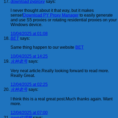
download pyproxy
says:
I never thought about it that way, but it makes
sense!
Download PY Proxy Manager
to easily generate
and use S5 proxies or rotating residential proxies on your
Windows device.
10/04/2025 at 01:08
BET
says:
Same thing happen to our website
BET
10/04/2025 at 14:25
火种老号
says:
Very neat article.Really looking forward to read more.
Really Great.
12/04/2025 at 02:25
火种老号
says:
I think this is a real great post.Much thanks again. Want
more.
12/04/2025 at 07:00
zvvq代理网
says: