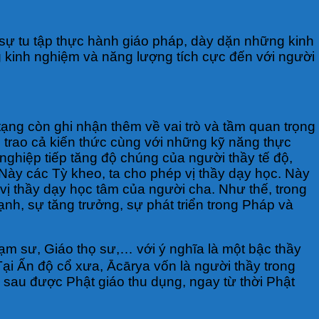
 sự tu tập thực hành giáo pháp, dày dặn những kinh
g kinh nghiệm và năng lượng tích cực đến với người
tạng còn ghi nhận thêm về vai trò và tầm quan trọng
ền trao cả kiến thức cùng với những kỹ năng thực
ghiệp tiếp tăng độ chúng của người thầy tế độ,
Này các Tỳ kheo, ta cho phép vị thầy dạy học. Này
 vị thầy dạy học tâm của người cha. Như thế, trong
ạnh, sự tăng trưởng, sự phát triển trong Pháp và
m sư, Giáo thọ sư,… với ý nghĩa là một bậc thầy
Tại Ấn độ cổ xưa, Ācārya vốn là người thầy trong
ề sau được Phật giáo thu dụng, ngay từ thời Phật