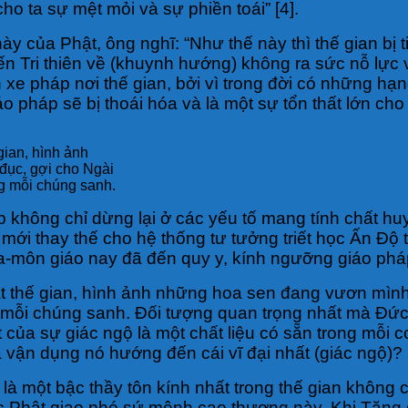
ho ta sự mệt mỏi và sự phiền toái” [4].
ủa Phật, ông nghĩ: “Như thế này thì thế gian bị tiêu
 Tri thiên về (khuynh hướng) không ra sức nỗ lực v
e pháp nơi thế gian, bởi vì trong đời có những hạn
 pháp sẽ bị thoái hóa và là một sự tổn thất lớn cho
gian, hình ảnh
đục, gợi cho Ngài
g mỗi chúng sanh.
không chỉ dừng lại ở các yếu tố mang tính chất huyề
 mới thay thế cho hệ thống tư tưởng triết học Ấn Đ
à-la-môn giáo nay đã đến quy y, kính ngưỡng giáo ph
át thế gian, hình ảnh những hoa sen đang vươn mìn
 mỗi chúng sanh. Đối tượng quan trọng nhất mà Đức
ủa sự giác ngộ là một chất liệu có sẵn trong mỗi co
 vận dụng nó hướng đến cái vĩ đại nhất (giác ngộ)?
 là một bậc thầy tôn kính nhất trong thế gian không
 Đức Phật giao phó sứ mệnh cao thượng này. Khi Tăn