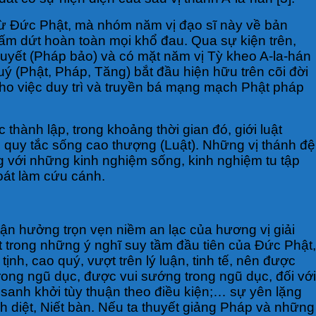
từ Đức Phật, mà nhóm năm vị đạo sĩ này về bản
chấm dứt hoàn toàn mọi khổ đau. Qua sự kiện trên,
huyết (Pháp bảo) và có mặt năm vị Tỳ kheo A-la-hán
ý (Phật, Pháp, Tăng) bắt đầu hiện hữu trên cõi đời
cho việc duy trì và truyền bá mạng mạch Phật pháp
thành lập, trong khoảng thời gian đó, giới luật
quy tắc sống cao thượng (Luật). Những vị thánh đệ
 với những kinh nghiệm sống, kinh nghiệm tu tập
hoát làm cứu cánh.
n hưởng trọn vẹn niềm an lạc của hương vị giải
 trong những ý nghĩ suy tầm đầu tiên của Đức Phật,
nh, cao quý, vượt trên lý luận, tinh tế, nên được
trong ngũ dục, được vui sướng trong ngũ dục, đối với
 sanh khởi tùy thuận theo điều kiện;… sự yên lặng
ịch diệt, Niết bàn. Nếu ta thuyết giảng Pháp và những