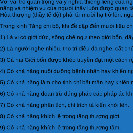
Với vai trò quan trọng và ý nghĩa thiêng liêng của
năng và nhiệm vụ của người thầy luôn được quan tâ
Hòa thượng (thầy tế độ) phải từ mười hạ trở lên, ngoà
Trong kinh Tăng chi bộ, khi đề cập đến mười tiêu chu
1) Là vị có giới đức, sống chế ngự theo giới bổn, đ
2) Là người nghe nhiều, thọ trì điều đã nghe, cất c
3) Cả hai Giới bổn được khéo truyền đạt một cách rộn
4) Có khả năng nuôi dưỡng bệnh nhân hay khiến n
5) Có khả năng làm cho tịnh chỉ bất mãn hay khiến n
6) Có khả năng đoạn trừ đúng pháp các pháp ác khở
7) Có khả năng phân tích, chỉ trích tà kiến khởi lên.
8) Có khả năng khích lệ trong tăng thượng giới.
9) Có khả năng khích lệ trong tăng thượng tâm.