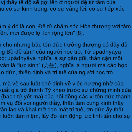
vị thầy tế độ sẽ gợi lên ở người đệ tử tâm của
u có sự kính trọng, có sự vâng lời, có sự tiếp xúc
tâm ý đó là con. Đệ tử chăm sóc Hòa thượng với tâm
, mới được lợi ích rộng lớn” [8].
nh cho những bậc tôn đức trưởng thượng có đầy đủ
giống Bồ-đề tâm” của người học trò. Từ upādhyāya
ọc; upādhyāya nghĩa là sự gần gũi, thân cận một
 văn là “lực sinh” (力生), nghĩa là người mà các học
đức, thiền định và trí tuệ của người học trò.
o, mà về sau luật chế định về việc nương nhờ của
 xuất gia trở thành Tỳ kheo trước sự chứng minh của
(bạch tứ yết-ma) của hội đồng các vị tôn đức thanh
hiệm vụ đối với người thầy, thân tâm cung kính thầy
ần lao và khai mở con mắt trí tuệ, ơn đức ấy thật
 luôn tâm niệm, lấy đó làm động lực tinh tấn cho sự