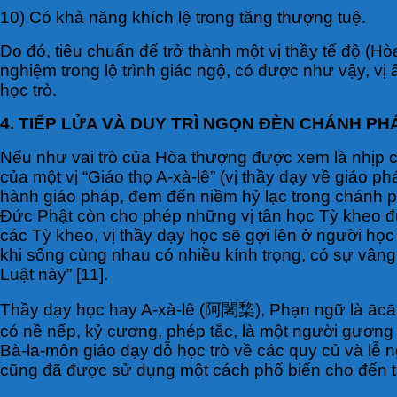
10) Có khả năng khích lệ trong tăng thượng tuệ.
Do đó, tiêu chuẩn để trở thành một vị thầy tế độ (
nghiệm trong lộ trình giác ngộ, có được như vậy, v
học trò.
4. TIẾP LỬA VÀ DUY TRÌ NGỌN ĐÈN CHÁNH PH
Nếu như vai trò của Hòa thượng được xem là nhịp cầ
của một vị “Giáo thọ A-xà-lê” (vị thầy dạy về giáo 
hành giáo pháp, đem đến niềm hỷ lạc trong chánh ph
Đức Phật còn cho phép những vị tân học Tỳ kheo đư
các Tỳ kheo, vị thầy dạy học sẽ gợi lên ở người học
khi sống cùng nhau có nhiều kính trọng, có sự vâng 
Luật này” [11].
Thầy dạy học hay A-xà-lê (阿闍棃), Phạn ngữ là ācāry
có nề nếp, kỷ cương, phép tắc, là một người gương m
Bà-la-môn giáo dạy dỗ học trò về các quy củ và lễ n
cũng đã được sử dụng một cách phổ biến cho đến t