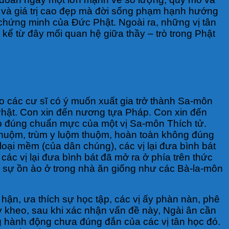
êu và giá trị cao đẹp mà đời sống phạm hạnh hướng
 chứng minh của Đức Phật. Ngoài ra, những vị tân
kể từ đây mối quan hệ giữa thầy – trò trong Phật
ho các cư sĩ có ý muốn xuất gia trở thành Sa-môn
a Phật. Con xin đến nương tựa Pháp. Con xin đến
o đúng chuẩn mực của một vị Sa-môn Thích tử.
 thuộm, trùm y luộm thuộm, hoàn toàn không đúng
 loại mềm (của dân chúng), các vị lại đưa bình bát
 các vị lại đưa bình bát đã mở ra ở phía trên thức
t, sự ồn ào ở trong nhà ăn giống như các Bà-la-môn
hận, ưa thích sự học tập, các vị ấy phàn nàn, phê
ỳ kheo, sau khi xác nhận vấn đề này, Ngài ân cần
g hành động chưa đúng đắn của các vị tân học đó.