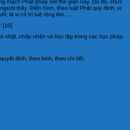
ạng mạch Phật pháp nơi thế gian này. Do đó, chức
ời thầy. Điển hình, theo luật Phật quy định, vị
t, là vị có trí tuệ rộng lớn,…
 [10]
nhỏ nhặt, chấp nhận và học tập trong các học pháp.
yết định, theo kinh, theo chi tiết.