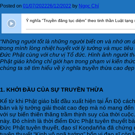
Posted on
01/07/2022
26/12/2022
by
Ngọc Chí
Ý nghĩa “Truyền đăng tục diệm” theo tinh thần Luật tạn
“Những người tốt là những người biết ơn và nhớ ơn
trong mình lòng nhiệt huyết với lý tưởng và mục ti
Đức Phật cùng với chư vị Tổ đức. Hình ảnh người thầy
Phật giáo không chỉ giới hạn trong phạm vi kiến thứ
chúng ta sẽ tìm hiểu về ý nghĩa truyền thừa cao đẹp 
1. KHỞI ĐẦU CỦA SỰ TRUYỀN THỪA
Kể từ khi Phật giáo bắt đầu xuất hiện tại Ấn Độ cá
bản và lý tưởng giải thoát cao đẹp mà nó mang đến c
với sự biến thiên thăng trầm thịnh suy của thời cuộ
này. Đó chính là thời điểm Đức Phật tuyên thuyết bà
Đức Phật tuyên thuyết, đạo sĩ Koṇḍañña đã chứng 
tuyên thuyết “Kinh vô ngã tướng” bốn vị đạo sĩ còn lạ