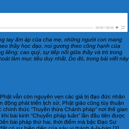
00:00
/
00:00
 vòng tay ấm áp của cha mẹ, những người con mang
 theo thầy học đạo, noi gương theo công hạnh của
 liêng, cao quý, sự tiếp nối giữa thầy và trò trong
oát làm mục tiêu duy nhất. Do đó, trong bài viết này
o Phật vẫn còn nguyên vẹn các giá trị đạo đức nhân
 động phát triển lịch sử, Phật giáo cũng tùy thuận
ệc chính thức “Truyền thừa Chánh pháp” nơi thế gian
 khi bài kinh “Chuyển pháp luân” lần đầu tiên được
ến bài pháp thứ hai, thời điểm mà bậc Đạo Sư
 đất có sự hiện diện của sáu vị thánh A-la-hán [3].