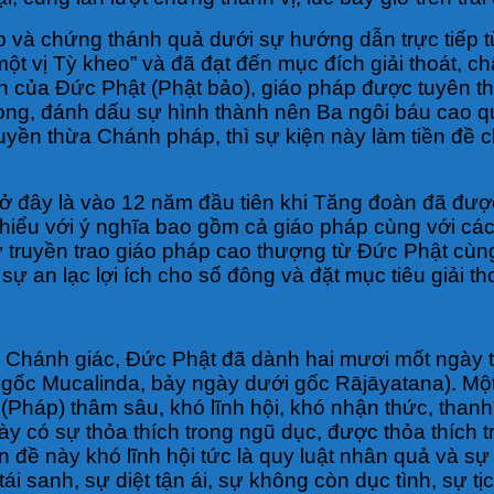
p và chứng thánh quả dưới sự hướng dẫn trực tiếp 
một vị Tỳ kheo” và đã đạt đến mục đích giải thoát, 
ện của Đức Phật (Phật bảo), giáo pháp được tuyên t
ọng, đánh dấu sự hình thành nên Ba ngôi báu cao qu
uyền thừa Chánh pháp, thì sự kiện này làm tiền đề 
 ở đây là vào 12 năm đầu tiên khi Tăng đoàn đã được 
ểu với ý nghĩa bao gồm cả giáo pháp cùng với các 
 truyền trao giáo pháp cao thượng từ Đức Phật cùng
sự an lạc lợi ích cho số đông và đặt mục tiêu giải t
hánh giác, Đức Phật đã dành hai mươi mốt ngày tậ
 gốc Mucalinda, bảy ngày dưới gốc Rājāyatana). Một
háp) thâm sâu, khó lĩnh hội, khó nhận thức, thanh tị
này có sự thỏa thích trong ngũ dục, được thỏa thích 
 đề này khó lĩnh hội tức là quy luật nhân quả và sự
tái sanh, sự diệt tận ái, sự không còn dục tình, sự t