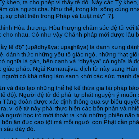
 kheo, ta cho phép vị thầy tế độ. Này các Tỳ kheo, 
 tâm của người cha. Như thế, trong khi sống cùng nha
 sự phát triển trong Pháp và Luật này” [7].
 thỉnh Hòa thượng. Hòa thượng chăm sóc đệ tử với 
óc cho nhau. Có như vậy Chánh pháp mới được lâu bền
hầy tế độ” (upādhyāya; upajjhāya) là danh xưng dà
ch lệ, đánh thức những yếu tố giác ngộ, những “hạt 
có nghĩa là gần, bên cạnh và “dhyāya” có nghĩa là đ
ác giáo pháp. Ngài Kumarajiva, dịch từ này sang Hán
à người có khả năng làm sanh khởi các sức mạnh đạo 
dẫn và đào tạo những thế hệ kế thừa gia tài pháp bả
y tế độ). Người đệ tử đó phải tự phát nguyện ý muốn
ủa Tăng đoàn được xác định thông qua sự biểu quyết 
oài ra, vị đệ tử này phải thực hiện các bổn phận và n
à người học trò mới thoát ra khỏi những phiền não tr
g bốn ân đức cao tột mà mỗi người con Phật cần phải
n sâu dày đó.