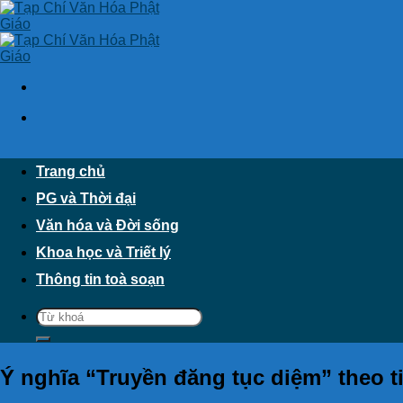
Skip
to
content
Trang chủ
PG và Thời đại
Văn hóa và Đời sống
Khoa học và Triết lý
Thông tin toà soạn
Ý nghĩa “Truyền đăng tục diệm” theo t