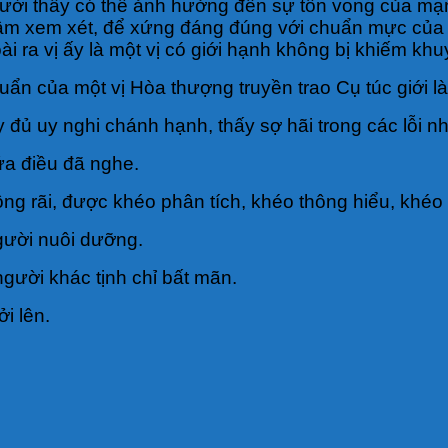
 người thầy có thể ảnh hưởng đến sự tồn vong của m
m xem xét, để xứng đáng đúng với chuẩn mực của ngư
i ra vị ấy là một vị có giới hạnh không bị khiếm khuyế
ẩn của một vị Hòa thượng truyền trao Cụ túc giới là:
ầy đủ uy nghi chánh hạnh, thấy sợ hãi trong các lỗi 
hứa điều đã nghe.
g rãi, được khéo phân tích, khéo thông hiểu, khéo qu
gười nuôi dưỡng.
gười khác tịnh chỉ bất mãn.
i lên.