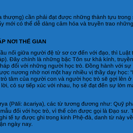
Hòa thượng) cần phải đạt được những thành tựu trong
ị ấy mới có thể dễ dàng cảm hóa và truyền trao nhữn
ÁP NƠI THẾ GIAN
u nối giữa người đệ tử sơ cơ đến với đạo, thì Luật 
pháp). Đây chính là những bậc Tôn sư khả kính, truy
áp đối với những người học trò. Đồng hành với sự n
ợc nương nhờ nơi một hay nhiều vị thầy dạy học: “
 trò tâm của người con và người học trò sẽ gợi lên ở
lời, có sự tiếp xúc với nhau, họ sẽ đạt đến sự lớn m
a (Pāli: ācariya), các từ tương đương như: Quỹ phạ
ẫu đối với học trò, vì thế còn được gọi là Đạo sư. 
ghi tế tự được ghi trong kinh Phệ-đà, danh từ này v
ận ngày nay.