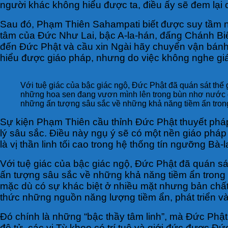
người khác không hiểu được ta, điều ấy sẽ đem lại c
Sau đó, Phạm Thiên Sahampati biết được suy tầm này c
tâm của Đức Như Lai, bậc A-la-hán, đấng Chánh Biến
đến Đức Phật và cầu xin Ngài hãy chuyển vận bánh x
hiểu được giáo pháp, nhưng do việc không nghe giáo
Với tuệ giác của bậc giác ngộ, Đức Phật đã quán sát thế 
những hoa sen đang vươn mình lên trong bùn nhơ nước 
những ấn tượng sâu sắc về những khả năng tiềm ẩn tron
Sự kiện Phạm Thiên cầu thỉnh Đức Phật thuyết pháp 
lý sâu sắc. Điều này ngụ ý sẽ có một nền giáo pháp
là vị thần linh tối cao trong hệ thống tín ngưỡng B
Với tuệ giác của bậc giác ngộ, Đức Phật đã quán s
ấn tượng sâu sắc về những khả năng tiềm ẩn trong
mặc dù có sự khác biệt ở nhiều mặt nhưng bản chất c
thức những nguồn năng lượng tiềm ẩn, phát triển và
Đó chính là những “bậc thầy tâm linh”, mà Đức Phật
đệ tử, các vị Tỳ kheo có trí tuệ và giới đức được