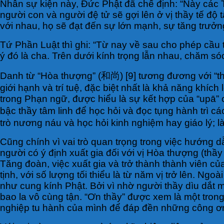
Nhân sự kiện này, Đức Phật đã chế định: “Này các Tỳ
người con và người đệ tử sẽ gợi lên ở vị thầy tế độ
với nhau, họ sẽ đạt đến sự lớn mạnh, sự tăng trưởng,
Tứ Phần Luật thì ghi: “Từ nay về sau cho phép cầu
ý đó là cha. Trên dưới kính trọng lẫn nhau, chăm s
Danh từ “Hòa thượng” (和尚) [9] tương đương với “t
giới hạnh và trí tuệ, đặc biệt nhất là khả năng khí
trong Phạn ngữ, được hiểu là sự kết hợp của “upā” 
bậc thầy tâm linh để học hỏi và đọc tụng hành trì c
trò nương náu và học hỏi kinh nghiệm hay giáo lý; l
Cũng chính vì vai trò quan trọng trong việc hướng 
người có ý định xuất gia đối với vị Hòa thượng (thầ
Tăng đoàn, việc xuất gia và trở thành thành viên c
tịnh, với số lượng tối thiểu là từ năm vị trở lên. Ng
như cung kính Phật. Bởi vì nhờ người thầy dìu dắt m
bao la vô cùng tận. “Ơn thầy” được xem là một tron
nghiệp tu hành của mình để đáp đền những công ơ