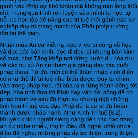
gánh vác Phật sự khó khăn mà không nản lòng thối
chí. Trong quá trình rèn luyện sửa mình tu học, tự
nỗ lực học tập để nâng cao trí tuệ mới gánh vác sự
nghiệp duy trì mạng mạch của Phật pháp trường
tồn tại thế gian.
Nhân mùa An cư kiết hạ, các vị cư sĩ cùng về học
và đọc các bản kinh, đọc đi đọc lại những bản kinh
cổ xưa, chư Tăng khắp nơi dừng bước du hóa tựu
về các trụ xứ An cư tham gia giảng dạy các buổi
pháp thoại. Từ đó, mới có thể thâm nhập kinh điển
có như thế thì trí tuệ như biển được. Suy tư chìm
vào trong pháp học, rồi bủa ra những hành động tốt
đẹp, hòa nhã đưa lời Phật dạy vào đời sống để có
pháp hành và sau đó thực sự chứng ngộ những
tinh hoa trí tuệ của đạo Phật đó là cư sĩ đã hoàn
thành được pháp hành. Như Kinh Trí tuệ [8.2],
khuyến khích người siêng năng đến các đạo tràng
an cư nghe nhiều, thọ trì điều đã nghe, chất chứa
điều đã nghe; những pháp ấy sơ thiện, trung thiện,