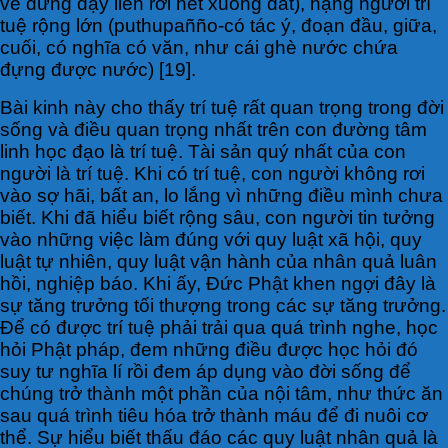
vế đứng dậy liền rơi hết xuống đất), hạng người trí
tuệ rộng lớn (puthupañño-có tác ý, đoạn đầu, giữa,
cuối, có nghĩa có văn, như cái ghè nước chứa
đựng được nước) [19].
Bài kinh này cho thấy trí tuệ rất quan trọng trong đời
sống và điều quan trọng nhất trên con đường tâm
linh học đạo là trí tuệ. Tài sản quý nhất của con
người là trí tuệ. Khi có trí tuệ, con người không rơi
vào sợ hãi, bất an, lo lắng vì những điều mình chưa
biết. Khi đã hiểu biết rộng sâu, con người tin tưởng
vào những việc làm đúng với quy luật xã hội, quy
luật tự nhiên, quy luật vận hành của nhân quả luân
hồi, nghiệp báo. Khi ấy, Đức Phật khen ngợi đây là
sự tăng trưởng tối thượng trong các sự tăng trưởng.
Để có được trí tuệ phải trải qua quá trình nghe, học
hỏi Phật pháp, đem những điều được học hỏi đó
suy tư nghĩa lí rồi đem áp dụng vào đời sống để
chúng trở thành một phần của nội tâm, như thức ăn
sau quá trình tiêu hóa trở thành máu để đi nuôi cơ
thể. Sự hiểu biết thấu đáo các quy luật nhân quả là