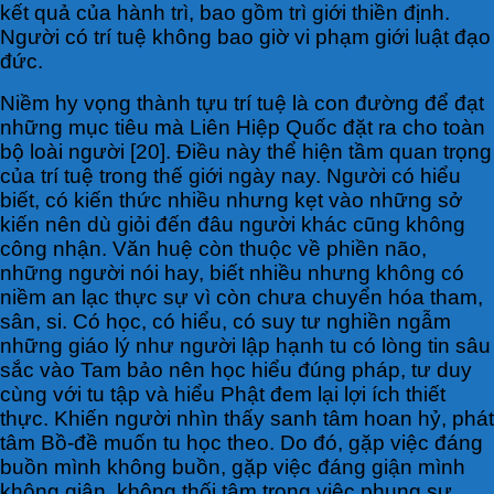
kết quả của hành trì, bao gồm trì giới thiền định.
Người có trí tuệ không bao giờ vi phạm giới luật đạo
đức.
Niềm hy vọng thành tựu trí tuệ là con đường để đạt
những mục tiêu mà Liên Hiệp Quốc đặt ra cho toàn
bộ loài người [20]. Điều này thể hiện tầm quan trọng
của trí tuệ trong thế giới ngày nay. Người có hiểu
biết, có kiến thức nhiều nhưng kẹt vào những sở
kiến nên dù giỏi đến đâu người khác cũng không
công nhận. Văn huệ còn thuộc về phiền não,
những người nói hay, biết nhiều nhưng không có
niềm an lạc thực sự vì còn chưa chuyển hóa tham,
sân, si. Có học, có hiểu, có suy tư nghiền ngẫm
những giáo lý như người lập hạnh tu có lòng tin sâu
sắc vào Tam bảo nên học hiểu đúng pháp, tư duy
cùng với tu tập và hiểu Phật đem lại lợi ích thiết
thực. Khiến người nhìn thấy sanh tâm hoan hỷ, phát
tâm Bồ-đề muốn tu học theo. Do đó, gặp việc đáng
buồn mình không buồn, gặp việc đáng giận mình
không giận, không thối tâm trong việc phụng sự,