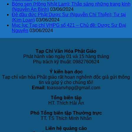
Bóng sen (Hồng Nhật Lam); Thắp sáng những trang kinh
(Nguyễn An Bình)
03/06/2024
Đê đầu đức Phật Dược Sư (Nguyễn Chí Thiện); Tự tại
(Kim Loan)
03/06/2024
Mục lục Tạp chí VHPG số 421 – Chủ đề: Dược Sư Đại
Nguyện
03/06/2024
Tạp Chí Văn Hóa Phật Giáo
Phát hành vào ngày 01 và 15 hàng tháng
Phụ trách kỹ thuật: 0982760624
Ý kiến bạn đọc
Tạp chí văn hóa Phật giáo rất hoan nghênh độc giả gửi thông
tin và góp ý cho chúng tôi!
Email:
toasoanvhpg@gmail.com
Tổng biên tập
HT. Thích Hải Ấn
Phó Tổng biên tập Thường trực
TT. TS Thích Minh Nhẫn
Liên hệ quảng cáo