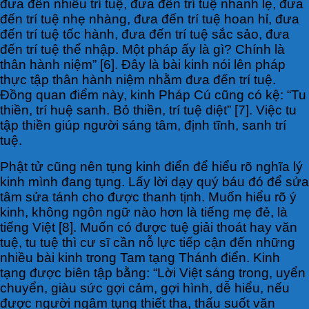
đưa đến nhiều trí tuệ, đưa đến trí tuệ nhanh lẹ, đưa
đến trí tuệ nhẹ nhàng, đưa đến trí tuệ hoan hỉ, đưa
đến trí tuệ tốc hành, đưa đến trí tuệ sắc sảo, đưa
đến trí tuệ thể nhập. Một pháp ấy là gì? Chính là
thân hành niệm” [6]. Đây là bài kinh nói lên pháp
thực tập thân hành niệm nhằm đưa đến trí tuệ.
Đồng quan điểm này, kinh Pháp Cú cũng có kệ: “Tu
thiền, trí huệ sanh. Bỏ thiền, trí tuệ diệt” [7]. Việc tu
tập thiền giúp người sáng tâm, định tĩnh, sanh trí
tuệ.
Phật tử cũng nên tụng kinh điển để hiểu rõ nghĩa lý
kinh mình đang tụng. Lấy lời dạy quý báu đó để sửa
tâm sửa tánh cho được thanh tịnh. Muốn hiểu rõ ý
kinh, không ngôn ngữ nào hơn là tiếng mẹ đẻ, là
tiếng Việt [8]. Muốn có được tuệ giải thoát hay văn
tuệ, tu tuệ thì cư sĩ cần nỗ lực tiếp cận đến những
nhiều bài kinh trong Tam tạng Thánh điển. Kinh
tạng được biên tập bằng: “Lời Việt sáng trong, uyển
chuyển, giàu sức gợi cảm, gợi hình, dễ hiểu, nếu
được người ngâm tụng thiết tha, thấu suốt văn