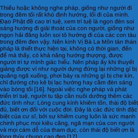
Thiếu hoặc không nghe pháp, giống như người đi
trong đêm tối rất khó định hướng, lối đi của mình.
Đạo Phật đề cao trí tuệ, xem trí tuệ là ngọn đèn soi
sáng hướng đi giải thoát của con người, giống như
ngọn hải đăng luôn soi tỏ hướng đi của các con tàu
trong đêm đen vậy. Nên kinh Vị Bà La Môn tán thán
pháp là thiết thực hiện tại, không có thời gian, đến
để mà thấy, có khả năng hướng thượng, được
người trí tự mình giác hiểu. Nên pháp ấy khi thuyết
giảng được ví như người dựng đứng lại những gì bị
quăng ngã xuống, phơi bày ra những gì bị che kín,
chỉ đường cho kẻ bị lạc hướng hay cầm đèn sáng
vào bóng tối [16]. Ngoài việc nghe pháp và phát
triển trí tuệ, người tu tập cần nuôi dưỡng thêm các
đức tính như: Lòng cung kính khiêm tốn, thái độ biết
đủ, biết ơn đối với cuộc đời. Đây là các đức tính đặc
biệt của cư sĩ, bởi sự khiêm cung luôn là sức mạnh
chinh phục mọi kiêu căng, ngã mạn của con người
và mọi cám dỗ của tham dục, còn thái độ biết ơn là
lòng thủy chung cao đẹp [17].