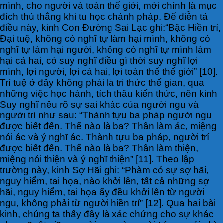
mình, cho người và toàn thế giới, mới chính là mục
đích thù thắng khi tu học chánh pháp. Để diễn tả
điều này, kinh Con Đường Sai Lạc ghi:“Bậc Hiền trí,
Đại tuệ, không có nghĩ tự làm hại mình, không có
nghĩ tự làm hại người, không có nghĩ tự mình làm
hại cả hai, có suy nghĩ điều gì thời suy nghĩ lợi
mình, lợi người, lợi cả hai, lợi toàn thể thế giới” [10].
Trí tuệ ở đây không phải là tri thức thế gian, qua
những việc học hành, tích thâu kiến thức, nên kinh
Suy nghĩ nêu rõ sự sai khác của người ngu và
người trí như sau: “Thành tựu ba pháp người ngu
được biết đến. Thế nào là ba? Thân làm ác, miệng
nói ác và ý nghĩ ác. Thành tựu ba pháp, người trí
được biết đến. Thế nào là ba? Thân làm thiện,
miệng nói thiện và ý nghĩ thiện” [11]. Theo lập
trường này, kinh Sợ Hãi ghi: “Phàm có sự sợ hãi,
nguy hiểm, tai họa, nào khởi lên, tất cả những sợ
hãi, nguy hiểm, tai họa ấy đều khởi lên từ người
ngu, không phải từ người hiền trí” [12]. Qua hai bài
kinh, chúng ta thấy đây là xác chứng cho sự khác