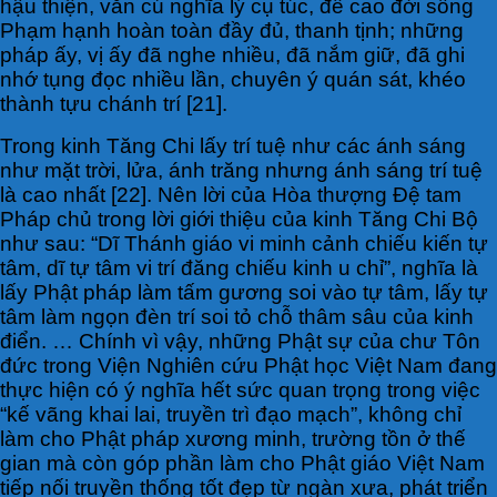
hậu thiện, văn cú nghĩa lý cụ túc, đề cao đời sống
Phạm hạnh hoàn toàn đầy đủ, thanh tịnh; những
pháp ấy, vị ấy đã nghe nhiều, đã nắm giữ, đã ghi
nhớ tụng đọc nhiều lần, chuyên ý quán sát, khéo
thành tựu chánh trí [21].
Trong kinh Tăng Chi lấy trí tuệ như các ánh sáng
như mặt trời, lửa, ánh trăng nhưng ánh sáng trí tuệ
là cao nhất [22]. Nên lời của Hòa thượng Đệ tam
Pháp chủ trong lời giới thiệu của kinh Tăng Chi Bộ
như sau: “Dĩ Thánh giáo vi minh cảnh chiếu kiến tự
tâm, dĩ tự tâm vi trí đăng chiếu kinh u chỉ”, nghĩa là
lấy Phật pháp làm tấm gương soi vào tự tâm, lấy tự
tâm làm ngọn đèn trí soi tỏ chỗ thâm sâu của kinh
điển. … Chính vì vậy, những Phật sự của chư Tôn
đức trong Viện Nghiên cứu Phật học Việt Nam đang
thực hiện có ý nghĩa hết sức quan trọng trong việc
“kế vãng khai lai, truyền trì đạo mạch”, không chỉ
làm cho Phật pháp xương minh, trường tồn ở thế
gian mà còn góp phần làm cho Phật giáo Việt Nam
tiếp nối truyền thống tốt đẹp từ ngàn xưa, phát triển