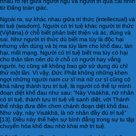
nhau rõ rệt giữa người ngu và người trí qua cái nhìn
từ Đấng toàn giác.
Ngoài ra, sự khác nhau giữa trí thức (intellectual) và
trí tuệ (wisdom). Người có trí tuệ khác người tri thức
(Vijñāna) ở chỗ biết phân biệt thiện và ác, đúng và
sai. Như người tri thức dù biết ma túy là độc hại
nhưng vẫn dùng và bị ma túy làm cho khổ đau, tàn
hại, mất mạng. Người có trí tuệ biết ma túy có hại
cho thân tâm nên dù ở chỗ có người hay vắng
người, họ cũng sẽ không bao giờ sử dụng dù chỉ
thử một lần. Vì vậy, Đức Phật không những khen
ngợi những người nam cư sĩ mà nữ cư sĩ cũng có
khả năng thành tựu trí tuệ, là người có thể tự mình
đoạn diệt khổ đau như sau: “Này Visākhā, nữ nhân
có trí tuệ, thành tựu trí tuệ về sanh diệt, với Thánh
thể nhập đưa đến chơn chánh đoạn diệt khổ đau.
Như vậy, này Visākhā, là nữ nhân đầy đủ trí tuệ”
[13]. Điều này thể hiện sự bình đẳng trong sự tu tập
chuyển hóa khổ đau nhờ khai mở trí tuệ.