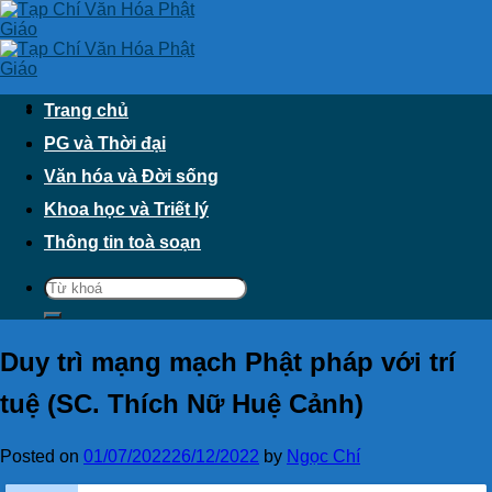
Skip
to
content
Trang chủ
PG và Thời đại
Văn hóa và Đời sống
Khoa học và Triết lý
Thông tin toà soạn
Duy trì mạng mạch Phật pháp với trí
tuệ (SC. Thích Nữ Huệ Cảnh)
Posted on
01/07/2022
26/12/2022
by
Ngọc Chí