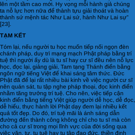
lên một tầm cao mới. Hy vọng mỗi hành giả chúng
ta nỗ lực hơn nữa để thành tựu giải thoát và hoàn
thành sứ mệnh tác Như Lai sứ, hành Như Lai sự”
[23].
TẠM KẾT
Tóm lại, nếu người tu học muốn tiếp nối ngọn đèn
chánh pháp, duy trì mạng mạch Phật pháp bằng trí
tuệ thì người ấy dù là tu sĩ hay cư sĩ đều nên nỗ lực
học, đọc lại, giảng giải, Tam tạng Thánh điển bằng
ngôn ngữ tiếng Việt để khai sáng tâm thức. Đức
Phật đã để lại rất nhiều bài kinh về việc người cư sĩ
nên quán sát, tu tập nghe pháp thoại, đọc kinh điển
nhằm tăng trưởng trí tuệ. Cho nên, việc tiếp cận
kinh điển bằng tiếng Việt giúp người dễ học, dễ đọc,
dễ hiểu, thực hành lời Phật dạy đem lại nhiều kết
quả tốt đẹp. Do đó, trí tuệ mãi là ánh sáng dẫn
đường đến thành công không chỉ cho tu sĩ mà còn
cho cả cư sĩ trong mọi lĩnh vực của đời sống qua
việc văn, tư, tu tuệ hay tu tập đạo đức, thiền định