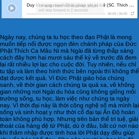
Duy trì mạng mạch Phật pháp với trí tuệ (SC. Thích Nữ Huệ Cảnh)
An audio error has occurred, player
will skip forward in 2 seconds.
00:00
/
00:00
Ngày nay, chúng ta tu học theo đạo Phật là mong
muốn tiếp nối được ngọn đèn chánh pháp của Đức
Phật Thích Ca Mâu Ni mà Ngài đã từng thắp sáng
cách đây hơn hai mươi sáu thế kỷ về trước đã đem
lại rất nhiều lợi lạc cho cuộc đời. Tuy nhiên, nếu chỉ
tu tập và làm theo hình thức bên ngoài thì không thể
đạt được kết quả. Vì Đức Phật giáo hóa chúng
sanh, về thời gian cách chúng ta quá xa, về không
gian những nơi Ngài du hóa cũng không giống môi
trường sống, tu học, làm việc như chúng ta ngày
nay. Vì thời đại này là thời công nghệ số mà mình lại
sống và sinh hoạt y như thời cổ đại tại Ấn Độ hoàn
toàn không phù hợp. Nhưng trên bản thể trí tuệ, giải
thoát của hàng đệ tử Phật, dù ở đâu, bất cứ nơi nào
khi thâm nhập được tinh hoa lời Phật dạy đều giúp