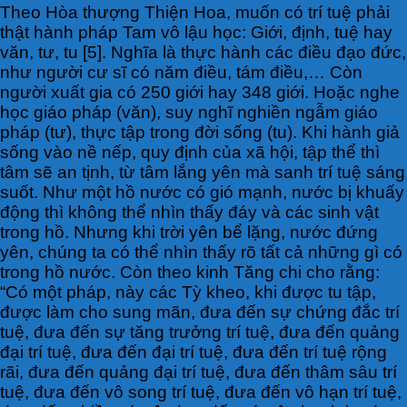
Theo Hòa thượng Thiện Hoa, muốn có trí tuệ phải
thật hành pháp Tam vô lậu học: Giới, định, tuệ hay
văn, tư, tu [5]. Nghĩa là thực hành các điều đạo đức,
như người cư sĩ có năm điều, tám điều,… Còn
người xuất gia có 250 giới hay 348 giới. Hoặc nghe
học giáo pháp (văn), suy nghĩ nghiền ngẫm giáo
pháp (tư), thực tập trong đời sống (tu). Khi hành giả
sống vào nề nếp, quy định của xã hội, tập thể thì
tâm sẽ an tịnh, từ tâm lắng yên mà sanh trí tuệ sáng
suốt. Như một hồ nước có gió mạnh, nước bị khuấy
động thì không thể nhìn thấy đáy và các sinh vật
trong hồ. Nhưng khi trời yên bể lặng, nước đứng
yên, chúng ta có thể nhìn thấy rõ tất cả những gì có
trong hồ nước. Còn theo kinh Tăng chi cho rằng:
“Có một pháp, này các Tỳ kheo, khi được tu tập,
được làm cho sung mãn, đưa đến sự chứng đắc trí
tuệ, đưa đến sự tăng trưởng trí tuệ, đưa đến quảng
đại trí tuệ, đưa đến đại trí tuệ, đưa đến trí tuệ rộng
rãi, đưa đến quảng đại trí tuệ, đưa đến thâm sâu trí
tuệ, đưa đến vô song trí tuệ, đưa đến vô hạn trí tuệ,