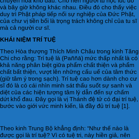
chuyển hóa khổ đau. Cho nên người tu học lúc đó
và bây giờ không khác nhau. Điều đó cho thấy việc
duy trì Phật pháp tiếp nối sự nghiệp của Đức Phật,
của chư vị tiền bối là trọng trách không chỉ của tu sĩ
mà cả người cư sĩ.
KHÁI NIỆM TRÍ TUỆ
Theo Hòa thượng Thích Minh Châu trong kinh Tăng
Chi cho rằng: Trí tuệ là (Paññā) mức thấp nhất là có
khả năng phân biệt giữa phẩm chất thiện và phẩm
chất bất thiện, vượt lên những cấu uế của tâm thức
(giữ tâm ý trong sạch). Trí tuệ cao hơn dành cho cư
sĩ đó là có cái nhìn minh sát thấu suốt sự sanh và
diệt của các hiện tượng tâm lý dẫn đến sự chấm
dứt khổ đau. Đây gọi là vị Thánh đệ tử có đại trí tuệ,
bước vào giới vức minh kiến, là đầy đủ trí tuệ [1].
Theo kinh Trung Bộ khẳng định: “Như thế nào là
được gọi là trí tuệ? Vì có tuệ tri, này hiền giả, nên