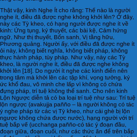
Thật vậy, kinh Nghe Ít cho rằng: Thế nào là người
nghe ít, điều đã được nghe không khởi lên? Ở đây,
này các Tỳ kheo, có hạng người được nghe ít về
kinh: Ứng tụng, ký thuyết, các bài kệ, Cảm hứng
ngữ, Như thị thuyết, Bổn sanh, Vị tằng hữu,
Phương quảng. Người ấy, với điều đã được nghe ít
ỏi này, không biết nghĩa, không biết pháp, không
thực hành pháp, tùy pháp. Như vậy, này các Tỳ
kheo, là người nghe ít, điều đã được nghe không
khởi lên [18]. Do người ít nghe các kinh điển nên
trong tâm mà khởi lên các tập khí, vọng tưởng, ký
ức khổ đau, vô minh che lấp vì không có chứa
đựng pháp, trí tuệ không thể sanh. Cho nên kinh
Lộn Ngược diễn tả có ba loại trí tuệ như sau: Trí tuệ
lộn ngược (avakujja pañño – là người không có tác
ý nghe pháp từ các vị Tỳ kheo, như cái ghè bị lộn
ngược không chứa được nước), hạng người với trí
tuệ bắp vế (ucchaṅga pañño-có tác ý đoạn đầu,
đoạn giữa, đoạn cuối, như các thức ăn để trên bắp