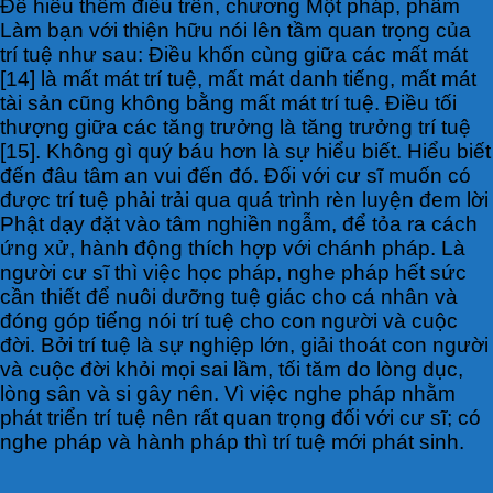
Để hiểu thêm điều trên, chương Một pháp, phẩm
Làm bạn với thiện hữu nói lên tầm quan trọng của
trí tuệ như sau: Điều khốn cùng giữa các mất mát
[14] là mất mát trí tuệ, mất mát danh tiếng, mất mát
tài sản cũng không bằng mất mát trí tuệ. Điều tối
thượng giữa các tăng trưởng là tăng trưởng trí tuệ
[15]. Không gì quý báu hơn là sự hiểu biết. Hiểu biết
đến đâu tâm an vui đến đó. Đối với cư sĩ muốn có
được trí tuệ phải trải qua quá trình rèn luyện đem lời
Phật dạy đặt vào tâm nghiền ngẫm, để tỏa ra cách
ứng xử, hành động thích hợp với chánh pháp. Là
người cư sĩ thì việc học pháp, nghe pháp hết sức
cần thiết để nuôi dưỡng tuệ giác cho cá nhân và
đóng góp tiếng nói trí tuệ cho con người và cuộc
đời. Bởi trí tuệ là sự nghiệp lớn, giải thoát con người
và cuộc đời khỏi mọi sai lầm, tối tăm do lòng dục,
lòng sân và si gây nên. Vì việc nghe pháp nhằm
phát triển trí tuệ nên rất quan trọng đối với cư sĩ; có
nghe pháp và hành pháp thì trí tuệ mới phát sinh.