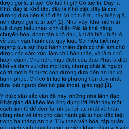
được gọi là trí tuệ. Có tuệ tri gì? Có tuệ tri: Đây là
Khổ, đây là Khổ tập, đây là Khổ diệt, đây là con
đường đưa đến Khổ diệt. Vì có tuệ tri, này hiền giả,
nên được gọi là trí tuệ” [2]. Như vậy, khái niệm trí
tuệ được hiểu theo kinh điển Pāli là khả năng
chuyển hóa, đoạn tận khổ đau, khi đã hiểu biết rõ
về cách vận hành các quy luật. Sự hiểu biết này
ngang qua sự thực hành thiền định có thể làm chủ
được các cảm xúc, làm chủ bản thân, và làm chủ
hoàn cảnh. Cho nên, mục đích của đạo Phật là diệt
khổ và đem vui cho mọi loài, nhưng phải là người
có trí mới biết được con đường đưa đến an lạc và
hạnh phúc. Chỉ có trí tuệ là phương tiện duy nhất
đưa loài người đến bờ giải thoát, giác ngộ [3].
Ý thức sâu sắc vấn đề này, những nhà lãnh đạo
Phật giáo đã khéo léo ứng dụng lời Phật dạy một
cách tinh tế để đem lại nhiều lợi lạc nhất về thân
cũng như về tâm cho các hành giả tu học đặc biệt
trong ba tháng An cư. Tùy theo văn hóa, tập quán
mà cách sinh hoạt tại các tự viện khác nhau với văn