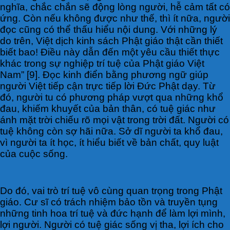
nghĩa, chắc chắn sẽ động lòng người, hễ cảm tất có
ứng. Còn nếu không được như thế, thì ít nữa, người
đọc cũng có thể thấu hiểu nội dung. Với những lý
do trên, Việt dịch kinh sách Phật giáo thật cần thiết
biết bao! Điều này dẫn đến một yêu cầu thiết thực
khác trong sự nghiệp trí tuệ của Phật giáo Việt
Nam” [9]. Đọc kinh điển bằng phương ngữ giúp
người Việt tiếp cận trực tiếp lời Đức Phật dạy. Từ
đó, người tu có phương pháp vượt qua những khổ
đau, khiếm khuyết của bản thân, có tuệ giác như
ánh mặt trời chiếu rõ mọi vật trong trời đất. Người có
tuệ không còn sợ hãi nữa. Sở dĩ người ta khổ đau,
vì người ta ít học, ít hiểu biết về bản chất, quy luật
của cuộc sống.
Do đó, vai trò trí tuệ vô cùng quan trọng trong Phật
giáo. Cư sĩ có trách nhiệm bảo tồn và truyền tụng
những tinh hoa trí tuệ và đức hạnh để làm lợi mình,
lợi người. Người có tuệ giác sống vị tha, lợi ích cho