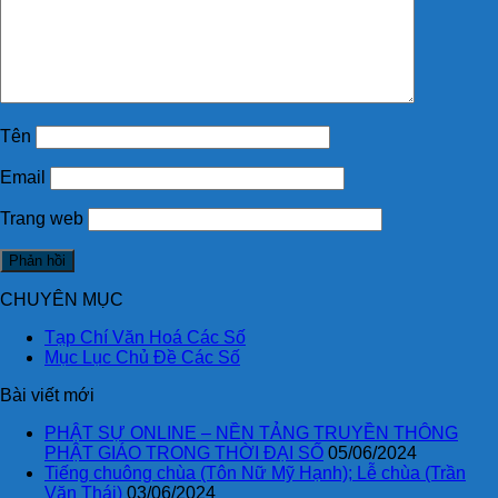
Tên
Email
Trang web
CHUYÊN MỤC
Tạp Chí Văn Hoá Các Số
Mục Lục Chủ Đề Các Số
Bài viết mới
PHẬT SỰ ONLINE – NỀN TẢNG TRUYỀN THÔNG
PHẬT GIÁO TRONG THỜI ĐẠI SỐ
05/06/2024
Tiếng chuông chùa (Tôn Nữ Mỹ Hạnh); Lễ chùa (Trần
Văn Thái)
03/06/2024