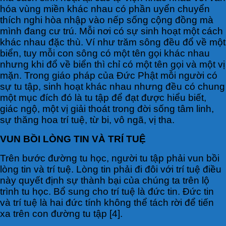
hóa vùng miền khác nhau có phần uyển chuyển
thích nghi hòa nhập vào nếp sống cộng đồng mà
mình đang cư trú. Mỗi nơi có sự sinh hoạt một cách
khác nhau đặc thù. Ví như trăm sông đều đổ về một
biển, tuy mỗi con sông có một tên gọi khác nhau
nhưng khi đổ về biển thì chỉ có một tên gọi và một vị
mặn. Trong giáo pháp của Đức Phật mỗi người có
sự tu tập, sinh hoạt khác nhau nhưng đều có chung
một mục đích đó là tu tập để đạt được hiểu biết,
giác ngộ, một vị giải thoát trong đời sống tâm linh,
sự thăng hoa trí tuệ, từ bi, vô ngã, vị tha.
VUN BỒI LÒNG TIN VÀ TRÍ TUỆ
Trên bước đường tu học, người tu tập phải vun bồi
lòng tin và trí tuệ. Lòng tin phải đi đôi với trí tuệ điều
này quyết định sự thành bại của chúng ta trên lộ
trình tu học. Bổ sung cho trí tuệ là đức tin. Đức tin
và trí tuệ là hai đức tính không thể tách rời để tiến
xa trên con đường tu tập [4].