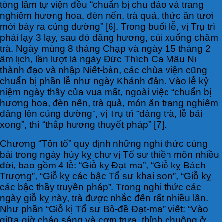
tòng lâm tự viện đều “chuẩn bị chu đáo và trang
nghiêm hương hoa, đèn nến, trà quả, thức ăn tươi
mới bày ra cúng dường” [6]. Trong buổi lễ, vị Trụ trì
phải lạy 3 lạy, sau đó dâng hương, cúi xuống châm
trà. Ngày mùng 8 tháng Chạp và ngày 15 tháng 2
âm lịch, lần lượt là ngày Đức Thích Ca Mâu Ni
thành đạo và nhập Niết-bàn, các chùa viện cũng
chuẩn bị phần lễ như ngày Khánh đản. Vào lễ kỷ
niệm ngày thầy của vua mất, ngoài việc “chuẩn bị
hương hoa, đèn nến, trà quả, món ăn trang nghiêm
dâng lên cúng dường”, vị Trụ trì “dâng trà, lễ bái
xong”, thì “thắp hương thuyết pháp” [7].
Chương “Tôn tổ” quy định những nghi thức cúng
bái trong ngày húy kỵ chư vị Tổ sư thiền môn nhiều
đời, bao gồm 4 lễ: “Giỗ kỵ Đạt-ma”, “Giỗ kỵ Bách
Trượng”, “Giỗ kỵ các bậc Tổ sư khai sơn”, “Giỗ kỵ
các bậc thầy truyền pháp”. Trong nghi thức các
ngày giỗ kỵ này, trà được nhắc đến rất nhiều lần.
Như phần “Giỗ kị Tổ sư Bồ-đề Đạt-ma” viết: “Vào
giữa giờ cháo sáng và cơm trưa, thỉnh chuông ở