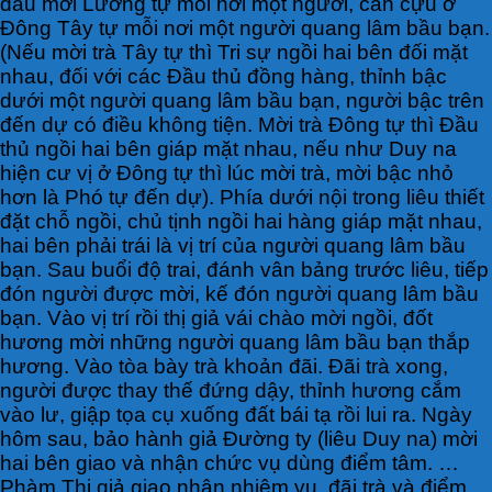
đầu mời Lưỡng tự mỗi nơi một người, cần cựu ở
Đông Tây tự mỗi nơi một người quang lâm bầu bạn.
(Nếu mời trà Tây tự thì Tri sự ngồi hai bên đối mặt
nhau, đối với các Đầu thủ đồng hàng, thỉnh bậc
dưới một người quang lâm bầu bạn, người bậc trên
đến dự có điều không tiện. Mời trà Đông tự thì Đầu
thủ ngồi hai bên giáp mặt nhau, nếu như Duy na
hiện cư vị ở Đông tự thì lúc mời trà, mời bậc nhỏ
hơn là Phó tự đến dự). Phía dưới nội trong liêu thiết
đặt chỗ ngồi, chủ tịnh ngồi hai hàng giáp mặt nhau,
hai bên phải trái là vị trí của người quang lâm bầu
bạn. Sau buổi độ trai, đánh vân bảng trước liêu, tiếp
đón người được mời, kế đón người quang lâm bầu
bạn. Vào vị trí rồi thị giả vái chào mời ngồi, đốt
hương mời những người quang lâm bầu bạn thắp
hương. Vào tòa bày trà khoản đãi. Đãi trà xong,
người được thay thế đứng dậy, thỉnh hương cắm
vào lư, giập tọa cụ xuống đất bái tạ rồi lui ra. Ngày
hôm sau, bảo hành giả Đường ty (liêu Duy na) mời
hai bên giao và nhận chức vụ dùng điểm tâm. …
Phàm Thị giả giao nhận nhiệm vụ, đãi trà và điểm