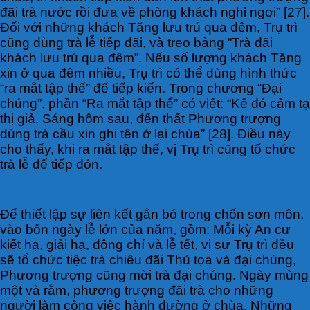
đãi trà nước rồi đưa về phòng khách nghỉ ngơi” [27].
Đối với những khách Tăng lưu trú qua đêm, Trụ trì
cũng dùng trà lễ tiếp đãi, và treo bảng “Trà đãi
khách lưu trú qua đêm”. Nếu số lượng khách Tăng
xin ở qua đêm nhiều, Trụ trì có thể dùng hình thức
“ra mắt tập thể” để tiếp kiến. Trong chương “Đại
chúng”, phần “Ra mắt tập thể” có viết: “Kế đó cảm tạ
thị giả. Sáng hôm sau, đến thất Phương trượng
dùng trà cầu xin ghi tên ở lại chùa” [28]. Điều này
cho thấy, khi ra mắt tập thể, vị Trụ trì cũng tổ chức
trà lễ để tiếp đón.
Để thiết lập sự liên kết gắn bó trong chốn sơn môn,
vào bốn ngày lễ lớn của năm, gồm: Mỗi kỳ An cư
kiết hạ, giải hạ, đông chí và lễ tết, vị sư Trụ trì đều
sẽ tổ chức tiệc trà chiêu đãi Thủ tọa và đại chúng,
Phương trượng cũng mời trà đại chúng. Ngày mùng
một và rằm, phương trượng đãi trà cho những
người làm công việc hành đường ở chùa. Những