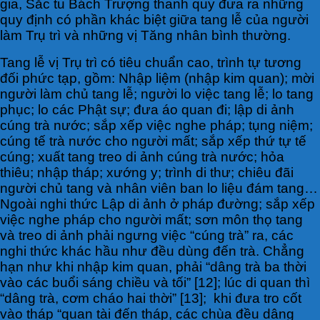
gia, Sắc tu Bách Trượng thanh quy đưa ra những
quy định có phần khác biệt giữa tang lễ của người
làm Trụ trì và những vị Tăng nhân bình thường.
Tang lễ vị Trụ trì có tiêu chuẩn cao, trình tự tương
đối phức tạp, gồm: Nhập liệm (nhập kim quan); mời
người làm chủ tang lễ; người lo việc tang lễ; lo tang
phục; lo các Phật sự; đưa áo quan đi; lập di ảnh
cúng trà nước; sắp xếp việc nghe pháp; tụng niệm;
cúng tế trà nước cho người mất; sắp xếp thứ tự tế
cúng; xuất tang treo di ảnh cúng trà nước; hỏa
thiêu; nhập tháp; xướng y; trình di thư; chiêu đãi
người chủ tang và nhân viên ban lo liệu đám tang…
Ngoài nghi thức Lập di ảnh ở pháp đường; sắp xếp
việc nghe pháp cho người mất; sơn môn thọ tang
và treo di ảnh phải ngưng việc “cúng trà” ra, các
nghi thức khác hầu như đều dùng đến trà. Chẳng
hạn như khi nhập kim quan, phải “dâng trà ba thời
vào các buổi sáng chiều và tối” [12]; lúc di quan thì
“dâng trà, cơm cháo hai thời” [13]; khi đưa tro cốt
vào tháp “quan tài đến tháp, các chùa đều dâng