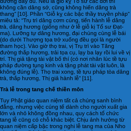
dường đầy đủ. Nếu là giỗ kỵ Tổ sư các đời thì
không cần dâng sớ, cũng không hiến dâng trà
thang” [10]. Phần “Giỗ kỵ các bậc thầy truyền pháp”
miêu tả: “Trụ trì dâng cơm cúng, tiến hành lễ dâng
trà, dâng hương (giống như ở lễ giỗ kị Tổ sư Đạt-
ma). Lưỡng tự dâng hương, đại chúng cùng lễ bái
(do dưới Thượng tọa trở xuống đều gọi là người
tham học). Vào giờ thọ trai, vị Trụ trì vào Tăng
đường thắp hương, trải tọa cụ, lạy ba lạy rồi lui về vị
trí. Thị giả tặng tài vật bố thí (có nơi nhân lúc tề tựu
pháp đường tụng kinh và tặng phát tài vật luôn, là
không đúng lễ). Thọ trai xong, tề tựu pháp tòa dâng
trà, thắp hương, Thị giả hành lễ” [11].
Trà lễ trong tang chế thiền môn
Tuy Phật giáo quan niệm tất cả chúng sanh bình
đẳng, nhưng việc cúng tế dành cho người xuất gia
lớn và nhỏ không đồng nhau, quy cách tổ chức
tang lễ cũng có chỗ khác biệt. Chịu ảnh hưởng từ
quan niệm cấp bậc trong nghi lễ tang ma của Nho