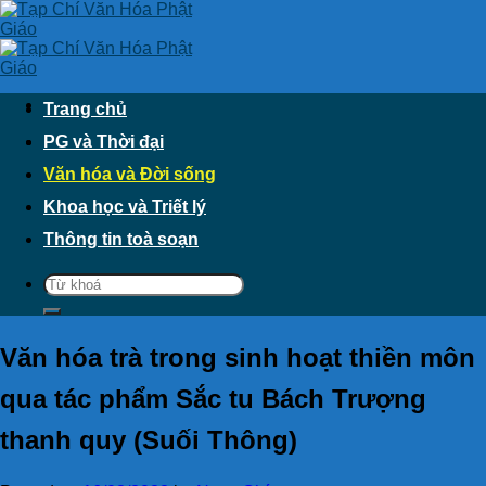
Skip
to
content
Trang chủ
PG và Thời đại
Văn hóa và Đời sống
Khoa học và Triết lý
Thông tin toà soạn
Văn hóa trà trong sinh hoạt thiền môn
qua tác phẩm Sắc tu Bách Trượng
thanh quy (Suối Thông)