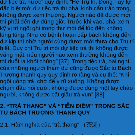
dự tiệc trà nước” quy định: “Hễ Trụ trì, Đông Tây tự
đặc biệt mời dự tiệc trà thì phải kính cẩn trân trọng,
không được xem thường. Người nào đã được mời
thì phải đến dự đúng giờ. Trước khi vào, phải xem
kỹ vị trí ngồi ghi trong thư mời để lúc đến không
lúng túng. Như có bệnh hoạn cấp bách không đến
dự kịp thì nhờ người cùng được mời thưa cho Trụ trì
biết. Duy chỉ Trụ trì mời dự tiệc trà thì không được
vắng mặt, nếu người nào xem thường không đến
thì đuổi ra khỏi chúng” [37]. Trong tiệc trà, oai nghi
của những người tham dự cũng được Sắc tu Bách
Trượng thanh quy quy định rõ ràng và cụ thể: “Khi
ngồi uống trà, chớ để y rũ xuống. Không được
chụm đầu nói cười, không được dùng một tay chào
người, không được cất giấu trà vụn” [38].
2. “TRÀ THANG” VÀ “TIỄN ĐIỂM” TRONG SẮC
TU BÁCH TRƯỢNG THANH QUY
2.1. Hàm nghĩa của “trà thang” （茶汤）