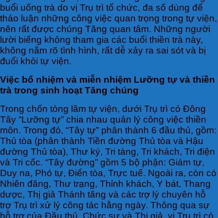
buổi uống trà do vị Trụ trì tổ chức, đa số dùng để
thảo luận những công việc quan trọng trong tự viện,
nên rất được chúng Tăng quan tâm. Những người
lười biếng không tham gia các buổi thiền trà này,
không nắm rõ tình hình, rất dễ xảy ra sai sót và bị
đuổi khỏi tự viện.
Việc bổ nhiệm và miễn nhiệm Lưỡng tự và thiền
trà trong sinh hoạt Tăng chúng
Trong chốn tòng lâm tự viện, dưới Trụ trì có Đông
Tây “Lưỡng tự” chia nhau quản lý công việc thiền
môn. Trong đó, “Tây tự” phân thành 6 đầu thủ, gồm:
Thủ tòa (phân thành Tiền đường Thủ tòa và Hậu
đường Thủ tòa), Thư ký, Tri tàng, Tri khách, Tri điện
và Tri cốc. “Tây đường” gồm 5 bộ phận: Giám tự,
Duy na, Phó tự, Điển tòa, Trực tuế. Ngoài ra, còn có
Nhiên đăng, Thư trạng, Thỉnh khách, Y bát, Thang
dược, Thị giả Thánh tăng và các trợ lý chuyên hỗ
trợ Trụ trì xử lý công tác hằng ngày. Thông qua sự
hỗ trợ của Đầu thủ, Chức sự và Thị giả, vị Trụ trì có