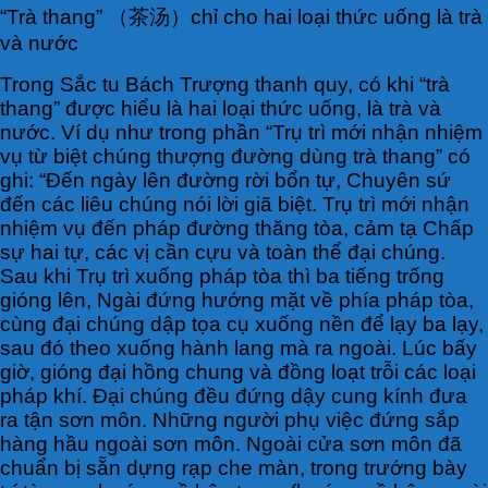
“Trà thang” （茶汤）chỉ cho hai loại thức uống là trà
và nước
Trong Sắc tu Bách Trượng thanh quy, có khi “trà
thang” được hiểu là hai loại thức uống, là trà và
nước. Ví dụ như trong phần “Trụ trì mới nhận nhiệm
vụ từ biệt chúng thượng đường dùng trà thang” có
ghi: “Đến ngày lên đường rời bổn tự, Chuyên sứ
đến các liêu chúng nói lời giã biệt. Trụ trì mới nhận
nhiệm vụ đến pháp đường thăng tòa, cảm tạ Chấp
sự hai tự, các vị cần cựu và toàn thể đại chúng.
Sau khi Trụ trì xuống pháp tòa thì ba tiếng trống
gióng lên, Ngài đứng hướng mặt về phía pháp tòa,
cùng đại chúng dập tọa cụ xuống nền để lạy ba lạy,
sau đó theo xuống hành lang mà ra ngoài. Lúc bấy
giờ, gióng đại hồng chung và đồng loạt trỗi các loại
pháp khí. Đại chúng đều đứng dậy cung kính đưa
ra tận sơn môn. Những người phụ việc đứng sắp
hàng hầu ngoài sơn môn. Ngoài cửa sơn môn đã
chuẩn bị sẵn dựng rạp che màn, trong trướng bày