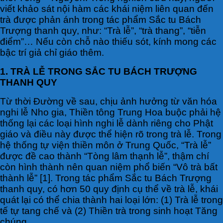
viết khảo sát nội hàm các khái niệm liên quan đến
trà được phản ánh trong tác phẩm Sắc tu Bách
Trượng thanh quy, như: “Trà lễ”, “trà thang”, “tiễn
điểm”… Nếu còn chỗ nào thiếu sót, kính mong các
bậc trí giả chỉ giáo thêm.
1. TRÀ LỄ TRONG SẮC TU BÁCH TRƯỢNG
THANH QUY
Từ thời Đường về sau, chịu ảnh hưởng từ văn hóa
nghi lễ Nho gia, Thiền tông Trung Hoa buộc phải hệ
thống lại các loại hình nghi lễ dành riêng cho Phật
giáo và điều này được thể hiện rõ trong trà lễ. Trong
hệ thống tự viện thiền môn ở Trung Quốc, “Trà lễ”
được đề cao thành “Tòng lâm thạnh lễ”, thậm chí
còn hình thành nên quan niệm phổ biến “Vô trà bất
thành lễ” [1]. Trong tác phẩm Sắc tu Bách Trượng
thanh quy, có hơn 50 quy định cụ thể về trà lễ, khái
quát lại có thể chia thành hai loại lớn: (1) Trà lễ trong
tế tự tang chế và (2) Thiền trà trong sinh hoạt Tăng
chúng.