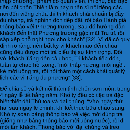
thập phương, “phàm có quan viên, thí chủ, các bậc
tiền bối chốn Thiền lâm hay nhân sĩ nổi tiếng các
nơi đến viếng chùa thì tri khách phải chuẩn bị đầy
đủ nhang, trà nghinh đón tiếp đãi, rồi bảo Hành giả
thông báo với Phương trượng. Sau đó hướng dẫn
khách đến thất Phương trượng gặp mặt Trụ trì, rồi
sắp xếp chỗ nghỉ ngơi cho khách” [32]. Vì đã có quy
định rõ ràng, nên bất kỳ vị khách nào đến chùa
cũng đều được mời trà biểu thị sự kính trọng. Đối
với khách Tăng đến cầu học, Tri khách tiếp đón,
tuần tự chào hỏi xong, “mời thắp hương, mời ngồi,
kế mời uống trà, rồi hỏi thăm một cách khái quát lý
lịch các vị Tăng du phương” [33].
Để chia sẻ và kết nối thâm tình chốn sơn môn, trong
4 ngày lễ tết hằng năm, Khố ty đều có tiệc trà đặc
biệt thiết đãi Thủ tọa và đại chúng. “Vào ngày thứ
hai sau ngày lễ chính, khi kết thúc bữa cháo sáng,
Khố ty soạn bảng thông báo về việc mời dùng trà
(giống như bảng thông báo mời uống nước), rồi đi
mời ẩm khách. Thông báo với đại chúng và treo