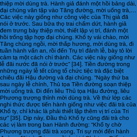
thiệp mời dùng trà. Hành giả đánh một hồi bảng dài,
đại chúng vân tập vào Tăng đường, mời uống trà,…
Các việc này giống như công việc của Thị giả đã
nói ở trước. Sau bữa thọ trai chấm dứt, hành giả
đem trưng bày thiệp mời, thiết lập vị trí, đánh một
hồi trống tập hợp đại chúng. Khố ty vái chào, mời
Tăng chúng ngồi, mời thắp hương, mời dùng trà, đi
tuần hành vấn an, rồi đến Trụ trì đảnh lễ, bày tỏ lời
cảm tạ một cách chí thành. Các việc này giống như
lễ đãi nước đã nói ở trước” [34]. Tiền đường trong
những ngày lễ tết cũng tổ chức tiệc trà đặc biệt
chiêu đãi Hậu đường và đại chúng. “Ngày thứ ba
sau ngày lễ chính, Thủ tọa Tiền đường soạn thiệp
mời uống trà. Đi đến liêu Thủ tọa Hậu đường, liêu
Phương trượng thỉnh mời dùng trà. Về thứ lớp các
nghi thức được tiến hành giống như việc đãi trà của
Khố ty, chỉ khác là phải thiết lập thêm vị trí của Tri
sự” [35]. Dịp này, Đầu thủ Khố ty cũng đãi trà cho
các vị làm trong ban Hành đường: “Khố ty chờ
Phương trượng đãi trà xong, Tri sự mới đến hành