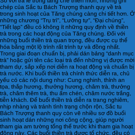
So với trà lễ trong tang chế thiền môn, những ghi
chép của Sắc tu Bách Trượng thanh quy về trà
trong sinh hoạt của Tăng chúng càng chi tiết hơn. Ở
những chương “Trụ trì”, “Lưỡng tự”, “Đại chúng”,
“Tiết lạp” đều có không ít những quy định về thiền
trà trong các hoạt động của Tăng chúng. Đối với
những buổi thiền trà quan trọng, đều được cụ thể
hóa bằng một lộ trình rất trình tự và đồng nhất.
Trong giai đoạn chuẩn bị, phải dán bảng “danh mục
trà” hoặc gửi tên các loại trà đến những vị được mời
tham dự, sắp xếp nơi diễn ra hoạt động và chuẩn bị
trà nước. Khi buổi thiền trà chính thức diễn ra, chủ
yếu có các nội dung như: Cung nghinh, thỉnh an
tọa, thắp hương, thưởng hương, châm trà, thưởng
trà, châm thêm trà, thu ấm chén, châm nước trắng,
tiễn khách. Để buổi thiền trà diễn ra trang nghiêm,
nhịp nhàng và tránh tình trạng chộn rộn, Sắc tu
Bách Trượng thanh quy còn vẽ nhiều sơ đồ buổi
sinh hoạt dán những nơi công cộng, giúp người
tham gia am tường tổng thể trước khi tham gia hoạt
động này. Các buổi thiền trà được tổ chức, đều có