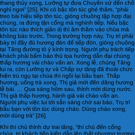
thang thủy xong, Lưỡng tự đưa Chuyên sứ đến chỗ
nghỉ ngơi” [25]. Khi có bậc tôn túc ghé thăm, “phải
treo bài hiệu tiếp tôn túc, gióng chuông tập hợp đại
chúng, ra đứng tận cổng mà nghinh tiếp. Nếu bậc
tôn túc nào thích giản dị thì âm thầm vào chùa mà
không báo trước. Trong trường hợp này, Trụ trì phải
bày trí đầy đủ hương đèn để tiếp đón, gióng chuông
tại Tăng đường tỏ ý kính trọng. Người phụ trách tiếp
khách phải bẩm báo thủ tọa hướng dẫn đại chúng
thắp hương vái chào vấn an. Xong lễ, chúng Tăng
lui ra, còn Lưỡng tự và Chấp sự tăng đã thoái chức
hiện trú ngụ tại chùa thì ngồi lại bầu bạn. Thắp
hương, uống trà xong, Thị giả mới đến dâng hương
lễ bái. … Qua sáng hôm sau, thỉnh mời dùng nước.
Thị giả thắp hương, hành giả vái chào vấn an.
Người phụ việc lui tới sẵn sàng chờ sai bảo, Trụ trì
bầu bạn với tôn túc dùng cháo. Dùng cháo xong,
mời dùng trà” [26].
Khi thí chủ thỉnh dự trai tăng, “thí chủ đến cổng
chùa, tri khách tiếp kiến dẫn lên thất phương trượng