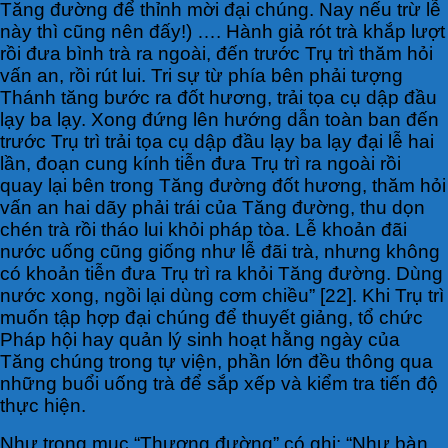
Tăng đường để thỉnh mời đại chúng. Nay nếu trừ lễ
này thì cũng nên đấy!) …. Hành giả rót trà khắp lượt
rồi đưa bình trà ra ngoài, đến trước Trụ trì thăm hỏi
vấn an, rồi rút lui. Tri sự từ phía bên phải tượng
Thánh tăng bước ra đốt hương, trải tọa cụ dập đầu
lạy ba lạy. Xong đứng lên hướng dẫn toàn ban đến
trước Trụ trì trải tọa cụ dập đầu lạy ba lạy đại lễ hai
lần, đoạn cung kính tiễn đưa Trụ trì ra ngoài rồi
quay lại bên trong Tăng đường đốt hương, thăm hỏi
vấn an hai dãy phải trái của Tăng đường, thu dọn
chén trà rồi tháo lui khỏi pháp tòa. Lễ khoản đãi
nước uống cũng giống như lễ đãi trà, nhưng không
có khoản tiễn đưa Trụ trì ra khỏi Tăng đường. Dùng
nước xong, ngồi lại dùng cơm chiều” [22]. Khi Trụ trì
muốn tập hợp đại chúng để thuyết giảng, tổ chức
Pháp hội hay quản lý sinh hoạt hằng ngày của
Tăng chúng trong tự viện, phần lớn đều thông qua
những buổi uống trà để sắp xếp và kiểm tra tiến độ
thực hiện.
Như trong mục “Thượng đường” có ghi: “Như bàn