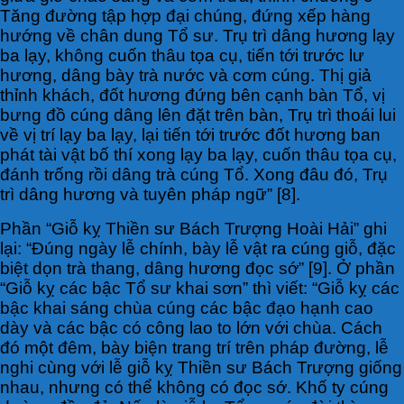
Tăng đường tập hợp đại chúng, đứng xếp hàng
hướng về chân dung Tổ sư. Trụ trì dâng hương lạy
ba lạy, không cuốn thâu tọa cụ, tiến tới trước lư
hương, dâng bày trà nước và cơm cúng. Thị giả
thỉnh khách, đốt hương đứng bên cạnh bàn Tổ, vị
bưng đồ cúng dâng lên đặt trên bàn, Trụ trì thoái lui
về vị trí lạy ba lạy, lại tiến tới trước đốt hương ban
phát tài vật bố thí xong lạy ba lạy, cuốn thâu tọa cụ,
đánh trống rồi dâng trà cúng Tổ. Xong đâu đó, Trụ
trì dâng hương và tuyên pháp ngữ” [8].
Phần “Giỗ kỵ Thiền sư Bách Trượng Hoài Hải” ghi
lại: “Đúng ngày lễ chính, bày lễ vật ra cúng giỗ, đặc
biệt dọn trà thang, dâng hương đọc sớ” [9]. Ở phần
“Giỗ kỵ các bậc Tổ sư khai sơn” thì viết: “Giỗ kỵ các
bậc khai sáng chùa cúng các bậc đạo hạnh cao
dày và các bậc có công lao to lớn với chùa. Cách
đó một đêm, bày biện trang trí trên pháp đường, lễ
nghi cùng với lễ giỗ kỵ Thiền sư Bách Trượng giống
nhau, nhưng có thể không có đọc sớ. Khố ty cúng