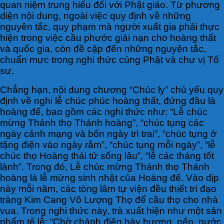
quan niệm trung hiếu đối với Phật giáo. Từ phương
diện nội dung, ngoài việc quy định về những
nguyên tắc, quy phạm mà người xuất gia phải thực
hiện trong việc cầu phước giải nạn cho hoàng thất
và quốc gia, còn đề cập đến những nguyên tắc,
chuẩn mực trong nghi thức cúng Phật và chư vị Tổ
sư.
Chẳng hạn, nội dung chương “Chúc ly” chủ yếu quy
định về nghi lễ chúc phúc hoàng thất, đứng đầu là
hoàng đế, bao gồm các nghi thức như: “Lễ chúc
mừng Thánh thọ Thánh hoàng”, “chúc tụng các
ngày cảnh mạng và bốn ngày trì trai”, “chúc tụng ở
tặng điện vào ngày rằm”, “chúc tụng mỗi ngày”, “lễ
chúc thọ Hoàng thái tử sống lâu”, “lễ các tháng tốt
lành”. Trong đó, Lễ chúc mừng Thánh thọ Thánh
hoàng là lễ mừng sinh nhật của Hoàng đế. Vào dịp
này mỗi năm, các tòng lâm tự viện đều thiết trí đạo
tràng Kim Cang Vô Lượng Thọ để cầu thọ cho nhà
vua. Trong nghi thức này, trà xuất hiện như một sản
phẩm tế lễ: “Chờ chánh điện bày hương, nến, nước