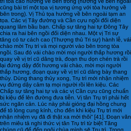
trí tòa cao hướng về bên trong (hướng về bên ngoài
cũng bài trí một tọa vị tương ứng với tòa hướng về
bên trong). Vị Thủ tọa hướng về bên ngoài tạm an
tọa. Các vị Tây đường và Cần cựu ngồi đối diện
quang lâm bầu bạn. Chấp sự tăng hai tự Đông Tây
chia ra hai bên ngồi đối diện nhau. Một vị Tri sự
tăng có tư cách cao (Thượng thủ Tri sự) hành lễ, vái
chào mời Trụ trì và mọi người vào bên trong tòa
ngồi. Sau đó vái chào mời mọi người thắp hương rồi
quay về vị trí cũ dâng trà, đoạn thu dọn chén trà rồi
lại đứng dậy đốt hương vái chào, mời mọi người
thắp hương, đoạn quay về vị trí cũ dâng bày thang
thủy. Dùng thang thủy xong, Trụ trì mới nhận nhiệm
vụ đứng dậy cảm tạ mọi người rồi lên kiệu. Các
Chấp sự tăng hai tự và các vị Cần cựu cũng chuẩn
bị kiệu để lên đường đưa tiễn. Vị tân Trụ trì phải hết
sức ngăn cản. Lúc này phải gióng đại hồng chung
để tỏ lòng cung kính, cho đến khi kiệu Trụ trì mới
nhận nhiệm vụ đã đi thật xa mới thôi” [41]. Đoạn văn
trên miêu tả nghi thức vị tân Trụ trì từ biệt Tăng
chúng cũ để đến ngôi chùa mình sẽ Trụ trì. Trong