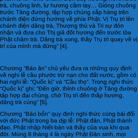
trà, chuông linh, lư hương cầm tay… Gióng chuông
trước Tăng đường, tập hợp chúng sắp hàng trên
chánh điện đứng hướng về phía Phật. Vị Trụ trì lên
chánh điện dâng trà, Thượng thủ và Tri sự đón
nhận và đưa cho Thị giả đốt hương đến trước tòa
Phật châm trà. Dâng trà xong, thầy Trụ trì quay về vị
trí của mình mà đứng” [4].
Chương “Báo ân” chủ yếu đưa ra những quy định
về nghi lễ cầu phước trừ nạn cho đất nước, gồm có
hai nghi lễ: “Quốc kị” và “Cầu thọ”. Trong nghi thức
“Quốc kị” ghi: “Đến giờ, thỉnh chuông ở Tăng đường
tập hợp đại chúng, chờ Trụ trì đến thắp hương,
dâng trà cúng” [5].
Chương “Báo bổn” quy định nghi thức cúng bái đối
với đức Phật trong ba dịp lễ: Phật đản, Phật thành
đạo, Phật nhập Niết-bàn và thầy của vua khi qua
đời. Mùng 8 tháng 4 là ngày Phật Đản sinh, mọi