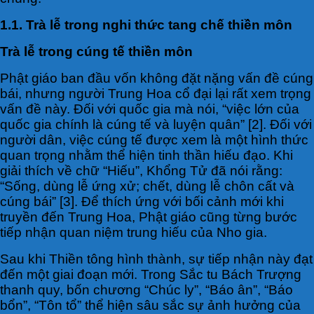
1.1. Trà lễ trong nghi thức tang chế thiền môn
Trà lễ trong cúng tế thiền môn
Phật giáo ban đầu vốn không đặt nặng vấn đề cúng
bái, nhưng người Trung Hoa cổ đại lại rất xem trọng
vấn đề này. Đối với quốc gia mà nói, “việc lớn của
quốc gia chính là cúng tế và luyện quân” [2]. Đối với
người dân, việc cúng tế được xem là một hình thức
quan trọng nhằm thể hiện tinh thần hiếu đạo. Khi
giải thích về chữ “Hiếu”, Khổng Tử đã nói rằng:
“Sống, dùng lễ ứng xử; chết, dùng lễ chôn cất và
cúng bái” [3]. Để thích ứng với bối cảnh mới khi
truyền đến Trung Hoa, Phật giáo cũng từng bước
tiếp nhận quan niệm trung hiếu của Nho gia.
Sau khi Thiền tông hình thành, sự tiếp nhận này đạt
đến một giai đoạn mới. Trong Sắc tu Bách Trượng
thanh quy, bốn chương “Chúc ly”, “Báo ân”, “Báo
bổn”, “Tôn tổ” thể hiện sâu sắc sự ảnh hưởng của