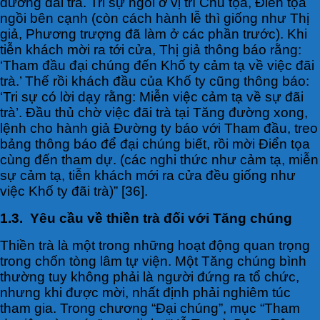
đường đãi trà. Tri sự ngồi ở vị trí Chủ tọa, Điển tọa
ngồi bên cạnh (còn cách hành lễ thì giống như Thị
giả, Phương trượng đã làm ở các phần trước). Khi
tiễn khách mời ra tới cửa, Thị giả thông báo rằng:
‘Tham đầu đại chúng đến Khố ty cảm tạ về việc đãi
trà.’ Thế rồi khách đầu của Khố ty cũng thông báo:
‘Tri sự có lời dạy rằng: Miễn việc cảm tạ về sự đãi
trà’. Đầu thủ chờ việc đãi trà tại Tăng đường xong,
lệnh cho hành giả Đường ty báo với Tham đầu, treo
bảng thông báo để đại chúng biết, rồi mời Điển tọa
cùng đến tham dự. (các nghi thức như cảm tạ, miễn
sự cảm tạ, tiễn khách mới ra cửa đều giống như
việc Khố ty đãi trà)” [36].
1.3. Yêu cầu về thiền trà đối với Tăng chúng
Thiền trà là một trong những hoạt động quan trọng
trong chốn tòng lâm tự viện. Một Tăng chúng bình
thường tuy không phải là người đứng ra tổ chức,
nhưng khi được mời, nhất định phải nghiêm túc
tham gia. Trong chương “Đại chúng”, mục “Tham