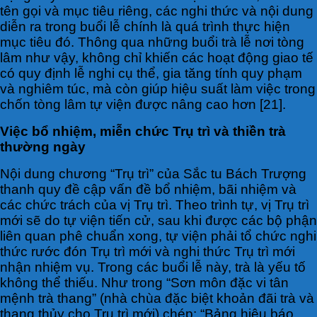
tên gọi và mục tiêu riêng, các nghi thức và nội dung
diễn ra trong buổi lễ chính là quá trình thực hiện
mục tiêu đó. Thông qua những buổi trà lễ nơi tòng
lâm như vậy, không chỉ khiến các hoạt động giao tế
có quy định lễ nghi cụ thể, gia tăng tính quy phạm
và nghiêm túc, mà còn giúp hiệu suất làm việc trong
chốn tòng lâm tự viện được nâng cao hơn [21].
Việc bổ nhiệm, miễn chức Trụ trì và thiền trà
thường ngày
Nội dung chương “Trụ trì” của Sắc tu Bách Trượng
thanh quy đề cập vấn đề bổ nhiệm, bãi nhiệm và
các chức trách của vị Trụ trì. Theo trình tự, vị Trụ trì
mới sẽ do tự viện tiến cử, sau khi được các bộ phận
liên quan phê chuẩn xong, tự viện phải tổ chức nghi
thức rước đón Trụ trì mới và nghi thức Trụ trì mới
nhận nhiệm vụ. Trong các buổi lễ này, trà là yếu tố
không thể thiếu. Như trong “Sơn môn đặc vi tân
mệnh trà thang” (nhà chùa đặc biệt khoản đãi trà và
thang thủy cho Trụ trì mới) chép: “Bảng hiệu báo