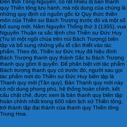
Đến thời Tống-Nguyên, có rất nhiều dị bản thanh
quy Thiền tông lưu hành, mà nội dung của chúng là
những quy định có nguồn gốc từ Quy thức thiền
môn của Thiền sư Bách Trượng trước đó và một số
bổ sung mới. Năm Nguyên Thống thứ 3 (1355), vua
Nguyên Thuận ra sắc lệnh cho Thiền sư Đức Huy
(Trụ trì một ngôi chùa trên núi Bách Trượng) biên
tập và bổ sung những yếu tố cần thiết vào tác
phẩm. Theo đó, Thiền sư Đức Huy đã hiệu đính
Bách Trượng thanh quy thành Sắc tu Bách Trượng
thanh quy gồm 8 quyển. Để phân biệt với tác phẩm
Bách trượng thanh quy có trước đó, người sau gọi
tác phẩm mới do Thiền sư Đức Huy biên tập là
Thanh quy mới (Tân quy). Bản Thanh quy mới này
có nội dung phong phú, hệ thống hoàn chỉnh, kết
cấu chặt chẽ, được xem là bản thanh quy biên tập
hoàn chỉnh nhất trong 600 năm lịch sử Thiền tông,
trở thành tập đại thành của thanh quy Thiền tông
Trung Hoa.