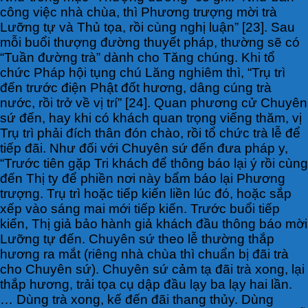
công việc nhà chùa, thì Phương trượng mời trà
Lưỡng tự và Thủ tọa, rồi cùng nghị luận” [23]. Sau
mỗi buổi thượng đường thuyết pháp, thường sẽ có
“Tuần đường trà” dành cho Tăng chúng. Khi tổ
chức Pháp hội tụng chú Lăng nghiêm thì, “Trụ trì
đến trước điện Phật đốt hương, dâng cúng trà
nước, rồi trở về vị trí” [24]. Quan phương cử Chuyên
sứ đến, hay khi có khách quan trọng viếng thăm, vị
Trụ trì phải đích thân đón chào, rồi tổ chức trà lễ để
tiếp đãi. Như đối với Chuyên sứ đến đưa pháp y,
“Trước tiên gặp Tri khách để thông báo lại ý rồi cùng
đến Thị ty để phiền nơi này bẩm báo lại Phương
trượng. Trụ trì hoặc tiếp kiến liền lúc đó, hoặc sắp
xếp vào sáng mai mới tiếp kiến. Trước buổi tiếp
kiến, Thị giả bảo hành giả khách đầu thông báo mời
Lưỡng tự đến. Chuyên sứ theo lễ thường thắp
hương ra mắt (riêng nhà chùa thì chuẩn bị đãi trà
cho Chuyên sứ). Chuyên sứ cảm tạ đãi trà xong, lại
thắp hương, trải tọa cụ dập đầu lạy ba lạy hai lần.
… Dùng trà xong, kế đến đãi thang thủy. Dùng