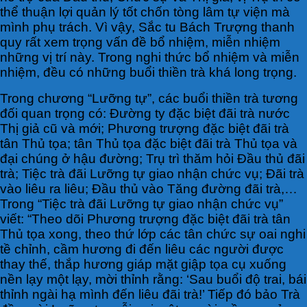
thể thuận lợi quản lý tốt chốn tòng lâm tự viện mà
mình phụ trách. Vì vậy, Sắc tu Bách Trượng thanh
quy rất xem trọng vấn đề bổ nhiệm, miễn nhiệm
những vị trí này. Trong nghi thức bổ nhiệm và miễn
nhiệm, đều có những buổi thiền trà khá long trọng.
Trong chương “Lưỡng tự”, các buổi thiền trà tương
đối quan trọng có: Đường ty đặc biệt đãi trà nước
Thị giả cũ và mới; Phương trượng đặc biệt đãi trà
tân Thủ tọa; tân Thủ tọa đặc biệt đãi trà Thủ tọa và
đại chúng ở hậu đường; Trụ trì thăm hỏi Đầu thủ đãi
trà; Tiệc trà đãi Lưỡng tự giao nhận chức vụ; Đãi trà
vào liêu ra liêu; Đầu thủ vào Tăng đường đãi trà,…
Trong “Tiệc trà đãi Lưỡng tự giao nhận chức vụ”
viết: “Theo dõi Phương trượng đặc biệt đãi trà tân
Thủ tọa xong, theo thứ lớp các tân chức sự oai nghi
tề chỉnh, cầm hương đi đến liêu các người được
thay thế, thắp hương giáp mặt giập tọa cụ xuống
nền lạy một lạy, mời thỉnh rằng: ‘Sau buổi độ trai, bái
thỉnh ngài hạ mình đến liêu đãi trà!’ Tiếp đó bảo Trà