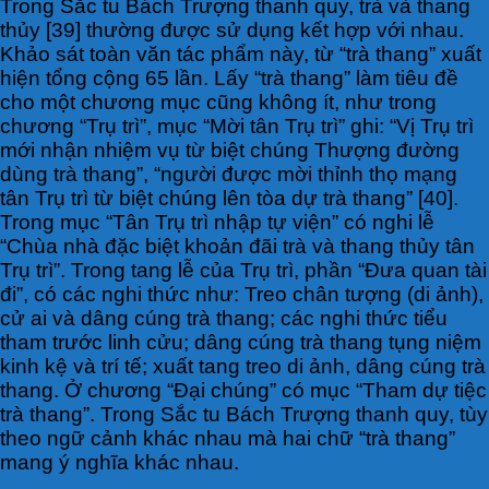
Trong Sắc tu Bách Trượng thanh quy, trà và thang
thủy [39] thường được sử dụng kết hợp với nhau.
Khảo sát toàn văn tác phẩm này, từ “trà thang” xuất
hiện tổng cộng 65 lần. Lấy “trà thang” làm tiêu đề
cho một chương mục cũng không ít, như trong
chương “Trụ trì”, mục “Mời tân Trụ trì” ghi: “Vị Trụ trì
mới nhận nhiệm vụ từ biệt chúng Thượng đường
dùng trà thang”, “người được mời thỉnh thọ mạng
tân Trụ trì từ biệt chúng lên tòa dự trà thang” [40].
Trong mục “Tân Trụ trì nhập tự viện” có nghi lễ
“Chùa nhà đặc biệt khoản đãi trà và thang thủy tân
Trụ trì”. Trong tang lễ của Trụ trì, phần “Đưa quan tài
đi”, có các nghi thức như: Treo chân tượng (di ảnh),
cử ai và dâng cúng trà thang; các nghi thức tiểu
tham trước linh cửu; dâng cúng trà thang tụng niệm
kinh kệ và trí tế; xuất tang treo di ảnh, dâng cúng trà
thang. Ở chương “Đại chúng” có mục “Tham dự tiệc
trà thang”. Trong Sắc tu Bách Trượng thanh quy, tùy
theo ngữ cảnh khác nhau mà hai chữ “trà thang”
mang ý nghĩa khác nhau.