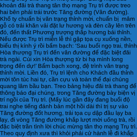
khoản đãi trà thang tân thọ mạng Trụ trì được treo
hai bên phải trái trước Tăng đường (Vân đường).
Khố ty chuẩn bị văn trạng thỉnh mời, chuẩn bị mâm
gỗ có trải khăn vải đặt lư hương và đèn cầy lên trên
đó, đến thất Phương trượng thắp hương bái thỉnh.
Nếu được Trụ trì miễn lễ thì gập tọa cụ xuống nền,
biểu thị kính ý rồi bẩm bạch: ‘Sau buổi ngọ trai, thỉnh
Hòa thượng Trụ trì đến vân đường để đặc biệt đãi
trà ngài. Cúi xin Hòa thượng từ bi hạ mình long
trọng đến dự!’ Bẩm bạch xong, đệ trình văn trạng
thỉnh mời. Liền đó, Trụ trì lệnh cho Khách đầu thỉnh
mời tôn túc hai tự, cần cựu và toàn thể đại chúng
quang lâm bầu bạn. Treo bảng hiệu đãi trà thang để
thông báo đại chúng, trong Tăng đường bày biện vị
trí ngồi của Trụ trì. (Mấy lúc gần đây đang buổi độ
trai nghe tiếng đánh bản một hồi dài thì trị sự vào
Tăng đường đốt hương, trải tọa cụ dập đầu lạy ba
lạy, đi vòng Tăng đường khắp lượt mời uống trà, rồi
đặc biệt trần tình lời chúc mừng tân thọ mạng Trụ trì.
Theo quy định xưa thì khỏi phải cử hành lễ đi khắp