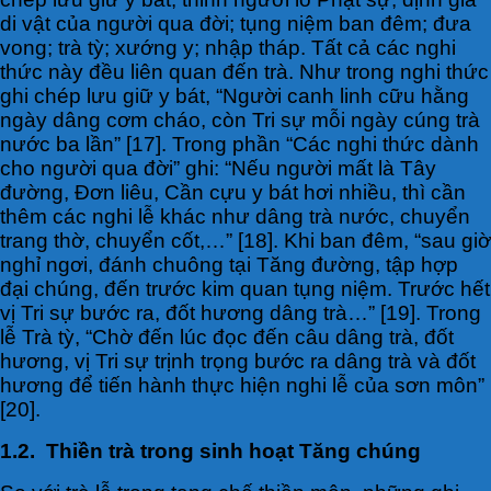
di vật của người qua đời; tụng niệm ban đêm; đưa
vong; trà tỳ; xướng y; nhập tháp. Tất cả các nghi
thức này đều liên quan đến trà. Như trong nghi thức
ghi chép lưu giữ y bát, “Người canh linh cữu hằng
ngày dâng cơm cháo, còn Tri sự mỗi ngày cúng trà
nước ba lần” [17]. Trong phần “Các nghi thức dành
cho người qua đời” ghi: “Nếu người mất là Tây
đường, Đơn liêu, Cần cựu y bát hơi nhiều, thì cần
thêm các nghi lễ khác như dâng trà nước, chuyển
trang thờ, chuyển cốt,…” [18]. Khi ban đêm, “sau giờ
nghỉ ngơi, đánh chuông tại Tăng đường, tập hợp
đại chúng, đến trước kim quan tụng niệm. Trước hết
vị Tri sự bước ra, đốt hương dâng trà…” [19]. Trong
lễ Trà tỳ, “Chờ đến lúc đọc đến câu dâng trà, đốt
hương, vị Tri sự trịnh trọng bước ra dâng trà và đốt
hương để tiến hành thực hiện nghi lễ của sơn môn”
[20].
1.2. Thiền trà trong sinh hoạt Tăng chúng