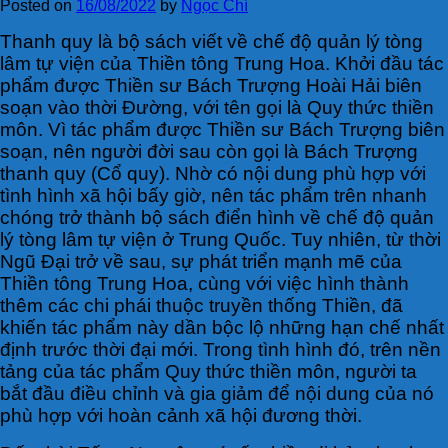
Posted on
16/08/2022
by
Ngọc Chí
Thanh quy là bộ sách viết về chế độ quản lý tòng
lâm tự viện của Thiền tông Trung Hoa. Khởi đầu tác
phẩm được Thiền sư Bách Trượng Hoài Hải biên
soạn vào thời Đường, với tên gọi là Quy thức thiền
môn. Vì tác phẩm được Thiền sư Bách Trượng biên
soạn, nên người đời sau còn gọi là Bách Trượng
thanh quy (Cổ quy). Nhờ có nội dung phù hợp với
tình hình xã hội bấy giờ, nên tác phẩm trên nhanh
chóng trở thành bộ sách điển hình về chế độ quản
lý tòng lâm tự viện ở Trung Quốc. Tuy nhiên, từ thời
Ngũ Đại trở về sau, sự phát triển mạnh mẽ của
Thiền tông Trung Hoa, cùng với việc hình thành
thêm các chi phái thuộc truyền thống Thiền, đã
khiến tác phẩm này dần bộc lộ những hạn chế nhất
định trước thời đại mới. Trong tình hình đó, trên nền
tảng của tác phẩm Quy thức thiền môn, người ta
bắt đầu điều chỉnh và gia giảm để nội dung của nó
phù hợp với hoàn cảnh xã hội đương thời.