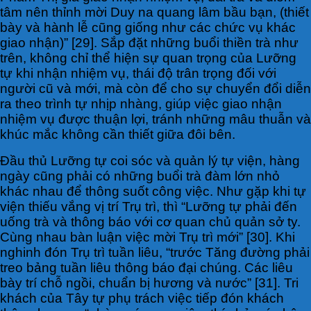
tâm nên thỉnh mời Duy na quang lâm bầu bạn, (thiết
bày và hành lễ cũng giống như các chức vụ khác
giao nhận)” [29]. Sắp đặt những buổi thiền trà như
trên, không chỉ thể hiện sự quan trọng của Lưỡng
tự khi nhận nhiệm vụ, thái độ trân trọng đối với
người cũ và mới, mà còn để cho sự chuyển đổi diễn
ra theo trình tự nhịp nhàng, giúp việc giao nhận
nhiệm vụ được thuận lợi, tránh những mâu thuẫn và
khúc mắc không cần thiết giữa đôi bên.
Đầu thủ Lưỡng tự coi sóc và quản lý tự viện, hàng
ngày cũng phải có những buổi trà đàm lớn nhỏ
khác nhau để thông suốt công việc. Như gặp khi tự
viện thiếu vắng vị trí Trụ trì, thì “Lưỡng tự phải đến
uống trà và thông báo với cơ quan chủ quản sở ty.
Cùng nhau bàn luận việc mời Trụ trì mới” [30]. Khi
nghinh đón Trụ trì tuần liêu, “trước Tăng đường phải
treo bảng tuần liêu thông báo đại chúng. Các liêu
bày trí chỗ ngồi, chuẩn bị hương và nước” [31]. Tri
khách của Tây tự phụ trách việc tiếp đón khách