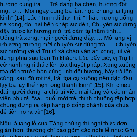
hương cúng trà … Trà dâng ba chén, hương đốt
một lò… Mỗi ngày cúng ba lần, hợp chúng lại tụng
kinh” [14]. Lúc “Trình di thư” thì: “Thắp hương uống
trà xong, đợi hai bên chấp sự đến, Chuyên sứ đứng
dậy trước lư hương mời trà cảm tạ thâm tình…
Uống trà xong, mọi người đứng dậy. … Mỗi áng vị
Phương trượng mời chuyên sứ dùng trà. … Chuyên
sứ hướng về vị Trụ trì xá chào vấn an xong, lui về
đứng phía sau ban Tri khách. Lúc bấy giờ, vị Trụ trì
cử hành nghi thức lên tòa thuyết pháp. Xong xuống
tòa đến trước bàn cúng linh đốt hương, bày trà lên
cúng, sau đó rót trà, trải tọa cụ xuống nền dập đầu
lạy ba lạy thể hiện lòng thành kính” [15]. Khi chiêu
đãi người đứng ra chủ trì việc mai táng và các nhân
viên phụ tá, “sau buổi mời trà, thỉnh chuông tập hợp
chúng đứng ra xếp hàng ở cổng chánh của chùa
để tiễn họ ra về” [16].
Nếu là tang lễ của Tăng chúng thì nghi thức đơn
giản hơn, thường chỉ bao gồm các nghi lễ như: Ghi
chép lưu giữ y bát; thỉnh người lo Phật sự; định giá