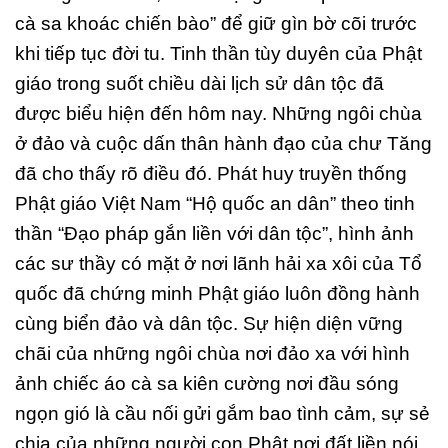
cà sa khoác chiến bào” để giữ gìn bờ cõi trước
khi tiếp tục đời tu. Tinh thần tùy duyên của Phật
giáo trong suốt chiều dài lịch sử dân tộc đã
được biểu hiện đến hôm nay. Những ngôi chùa
ở đảo và cuộc dấn thân hành đạo của chư Tăng
đã cho thấy rõ điều đó. Phát huy truyền thống
Phật giáo Việt Nam “Hộ quốc an dân” theo tinh
thần “Đạo pháp gắn liền với dân tộc”, hình ảnh
các sư thầy có mặt ở nơi lãnh hải xa xôi của Tổ
quốc đã chứng minh Phật giáo luôn đồng hành
cùng biển đảo và dân tộc. Sự hiện diện vững
chãi của những ngôi chùa nơi đảo xa với hình
ảnh chiếc áo cà sa kiên cường nơi đầu sóng
ngọn gió là cầu nối gửi gắm bao tình cảm, sự sẻ
chia của những người con Phật nơi đất liền nói