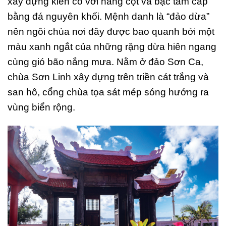
xây dựng kiên cố với hàng cột và bậc tam cấp
bằng đá nguyên khối. Mệnh danh là “đảo dừa”
nên ngôi chùa nơi đây được bao quanh bởi một
màu xanh ngắt của những rặng dừa hiên ngang
cùng gió bão nắng mưa. Nằm ở đảo Sơn Ca,
chùa Sơn Linh xây dựng trên triền cát trắng và
san hô, cổng chùa tọa sát mép sóng hướng ra
vùng biển rộng.