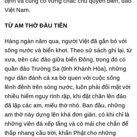
định và củng cố vững chắc chủ quyền biển, đảo
Việt Nam.
TỪ AM THỜ ĐẦU TIÊN
Hàng ngàn năm qua, người Việt đã gắn bó với
sông nước và biển khơi. Theo sử sách ghi lại, từ
xưa, trên các đảo giữa biển Đông, trong đó có
quần đảo Trường Sa (tỉnh Khánh Hòa), những
ngư dân đánh cá xa bờ quen với cuộc sống
lênh đênh trên sóng nước, luôn phải đối mặt với
nhiều hiểm nguy rình rập, khi đặt chân lên đảo
đã lập các am, miếu thờ nhỏ. Ban đầu, những
am thờ này dựng lên khá đơn giản, có khi chỉ là
những viên đá xếp tầng và có mái che chắn để
thắp nhang cầu trời, khấn Phật cho những