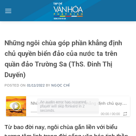
Skip
to
content
Những ngôi chùa góp phần khẳng định
chủ quyền biển đảo của nước ta trên
quần đảo Trường Sa (ThS. Đinh Thị
Duyến)
POSTED ON
01/11/2022
BY
NGỌC CHÍ
An audio error has occurred,
Những ngôi chùa góp phần khẳng định chủ quyền biển đảo của nước ta trên quần đảo Trường Sa (ThS. Đinh Thị Duyến)
player will skip forward in 2
seconds.
00:00
/
00:00
Từ bao đời nay, ngôi chùa gắn liền với biểu