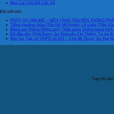
Mục Lục Chủ Đề Các Số
Bài viết mới
PHẬT SỰ ONLINE – NỀN TẢNG TRUYỀN THÔNG PHẬ
Tiếng chuông chùa (Tôn Nữ Mỹ Hạnh); Lễ chùa (Trần Văn
Bóng sen (Hồng Nhật Lam); Thắp sáng những trang kinh
Đê đầu đức Phật Dược Sư (Nguyễn Chí Thiện); Tự tại (K
Mục lục Tạp chí VHPG số 421 – Chủ đề: Dược Sư Đại N
Tạp chí văn 