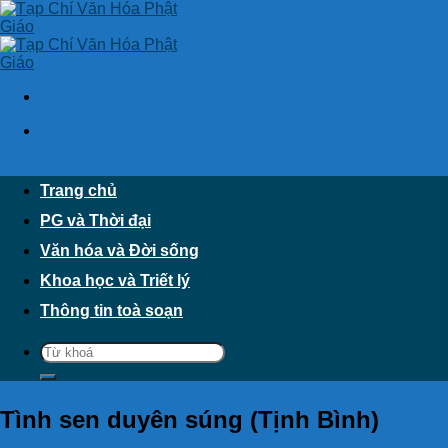
Skip
to
content
Trang chủ
PG và Thời đại
Văn hóa và Đời sống
Khoa học và Triết lý
Thông tin toà soạn
Tình sen duyên súng (Tịnh Bình)