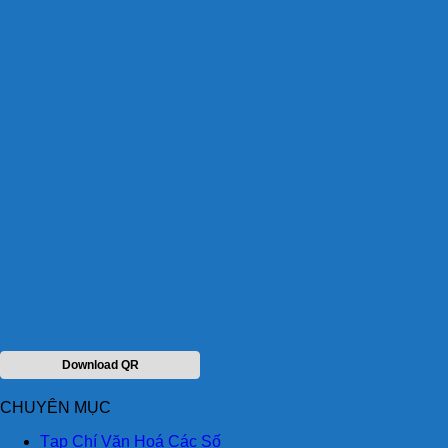
Download QR
CHUYÊN MỤC
Tạp Chí Văn Hoá Các Số