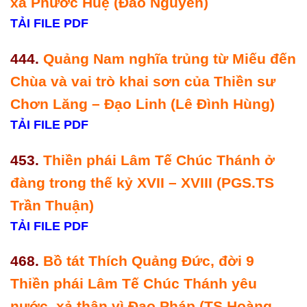
xá Phước Huệ (Đào Nguyên)
TẢI FILE PDF
444.
Quảng Nam nghĩa trủng từ Miếu đến
Chùa và vai trò khai sơn của Thiền sư
Chơn Lăng – Đạo Linh (Lê Đình Hùng)
TẢI FILE PDF
453.
Thiền phái Lâm Tế Chúc Thánh ở
đàng trong thế kỷ XVII – XVIII (PGS.TS
Trần Thuận)
TẢI FILE PDF
468.
Bồ tát Thích Quảng Đức, đời 9
Thiền phái Lâm Tế Chúc Thánh yêu
nước, xả thân vì Đạo Pháp (TS.Hoàng