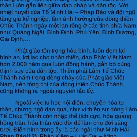
thần luôn gắn liền giữa đạo pháp và dân tộc. Với
nhiệt huyết của Tổ Minh Hải – Pháp Bảo và đội ngũ
tăng già kế nghiệp, tầm ảnh hưởng của dòng thiền
Chúc Thánh ngày một lan rộng ở các tỉnh phía Nam
như Quảng Ngãi, Bình Định, Phú Yên, Bình Dương,
Gia Định,…
Phật giáo tôn trọng hòa bình, luôn đem lại
bình an, lợi lạc cho nhân thiên, đạo Phật Việt Nam
hơn 2.000 năm qua luôn đồng hành, gắn bó cùng
thịnh suy của dân tộc. Thiền phái Lâm Tế Chúc
Thánh nằm trong dòng chảy của Phật giáo Việt
Nam, nên tông chỉ của dòng thiền Chúc Thánh
cũng không ra ngoài nguyên tắc ấy.
Ngoài việc tu học nội điển, chuyển hóa tự
thân, chứng ngộ đạo quả, chư vị thiền sư dòng Lâm
Tế Chúc Thánh còn nhập thế tích cực, hòa quang
hồng trần, hóa thân vào đời để làm cho đời sáng
tươi. Điển hình trong ấy là các ngài như Minh Hải –
Pháp Bảo
(12)
, Pháp Kiêm – Luật Oai – Minh