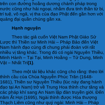
trên con đường hoằng dương chánh pháp trong
nước cũng như hải ngoại, nhằm đưa tinh thần từ bi,
trí tuệ, vô ngã, vị tha của đạo Phật đến gần hơn với
quảng đại quần chúng gần xa.
Hạnh nguyện
Theo tác giả cuốn Việt Nam Phật Giáo Sử
Lược thì Thiền sư Minh Hải – Pháp Bảo đến Việt
Nam hành đạo cùng đi chung phái đoàn với rất
nhiều vị tăng khác. Trong đó có ngài Nguyên Thiều,
Minh Hành – Tại Tại, Minh Hoằng – Tử Dung, Minh
Vật – Nhất Trí
(1)
.
Theo một tài liệu khác cũng cho rằng: theo lời
thỉnh cầu của Chúa Nguyễn Phúc Trăn (1648-
1681), Thiền sư Nguyên Thiều (lúc này đang hành
đạo tại An Nam) trở về Trung Hoa thỉnh chư tăng và
các pháp khí sang An Nam lập đàn truyền giới. Đến
năm Ất Hợi (1695), Ngài thỉnh được Hòa thượng
Thạch Liêm cũng như quý ngài: Minh Hải – Pháp