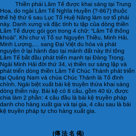
Thiền phái Lâm Tế được khai sáng tại Trung
Hoa, do ngài Lâm Tế Nghĩa Huyền (?-867) thuộc
thế hệ thứ 6 sau Lục Tổ Huệ Năng làm sơ tổ phái
này. Danh xưng và đặc tính tu tập của dòng thiền
Lâm Tế được gói gọn trong 4 chữ: “Lâm Tế thống
khoái”. Khi chư vị Tổ sư Nguyên Thiều, Minh Hải,
Minh Lượng,… sang Đại Việt du hóa và phát
nguyện ở lại hành đạo tại mảnh đất này thì tông
Lâm Tế bắt đầu phát triển mạnh tại Đàng Trong.
Ngài Minh Hải đời thứ 34, vị thiền sư sáng lập và
phát triển dòng thiền Lâm Tế Chúc Thánh phát triển
tại Quảng Nam và chùa Chúc Thánh là Tổ đình
chính. Ngài biệt xuất bài kệ truyền thừa khai sáng
dòng thiền này. Bài kệ có 8 câu, gồm 40 từ, được
chia làm 2 phần: 4 câu đầu là bài kệ truyền pháp
danh cho hàng xuất gia và tại gia, 4 câu sau là bài
kệ truyền pháp tự cho hàng xuất gia.
(傳 法 名 偈)