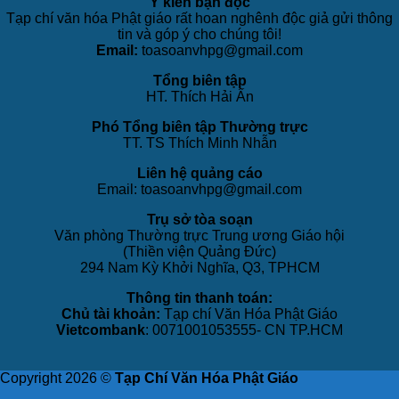
Ý kiến bạn đọc
Tạp chí văn hóa Phật giáo rất hoan nghênh độc giả gửi thông
tin và góp ý cho chúng tôi!
Email:
toasoanvhpg@gmail.com
Tổng biên tập
HT. Thích Hải Ấn
Phó Tổng biên tập Thường trực
TT. TS Thích Minh Nhẫn
Liên hệ quảng cáo
Email: toasoanvhpg@gmail.com
Trụ sở tòa soạn
Văn phòng Thường trực Trung ương Giáo hội
(Thiền viện Quảng Đức)
294 Nam Kỳ Khởi Nghĩa, Q3, TPHCM
Thông tin thanh toán:
Chủ tài khoản:
Tạp chí Văn Hóa Phật Giáo
Vietcombank
: 0071001053555- CN TP.HCM
Copyright 2026 ©
Tạp Chí Văn Hóa Phật Giáo