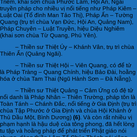
Triêm, khai sơn chùa Phước Lâm, Hội An, Ngài
truyền pháp cho nhiều vị nổi tiếng như Pháp Kiêm –
Luật Oai (Tổ đình Man Tảo Thị), Pháp Ấn – Tường
Quang (trụ trì chùa Vạn Đức, Hội An, Quảng Nam),
Pháp Chuyên – Luật Truyền, hiệu Diệu Nghiêm
(khai sơn chùa Từ Quang, Phú Yên).
– Thiền sư Thiệt Úy – Khánh Vân, trụ trì chùa
Thiên Ấn (Quảng Ngãi).
– Thiền sư Thiệt Hội – Viên Quang, có để tử
là Pháp Tràng – Quang Chính, hiệu Bảo Đài, hoằng
hóa ở chùa Tam Thai (Ngũ Hành Sơn – Đà Nẵng).
– Thiền sư Thiệt Quảng – Cảm Ứng có đệ tử
nổi danh là Pháp Nhân – Thiên Trường, pháp tôn là
Toàn Tánh – Chánh Đắc, nổi tiếng ở Gia Định (trụ trì
chùa Tập Phước ở Gia Định và chùa Hội Khánh ở
Thủ Dầu Một, Bình Dương)
(6)
. Và còn rất nhiều vị
phạm hạnh là hậu duệ của tông phong, đã hết lòng
tu tập và hoằng pháp để phát triển Phật giáo nói