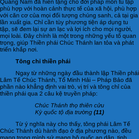
Quảng Nam đã hiến tặng cho đời pháp môn tu tập
phù hợp với hoàn cảnh thực tế của xã hội, phù hợp
với căn cơ của mọi đối tượng chúng sanh, cả tại gia
lần xuất gia. Chỉ cần tùy phương tiện áp dụng tu
tập, sẽ đem lại sự an lạc và lợi ích cho mọi người,
mọi loài. Đây chính là một trong những yếu tố quan
trọng, giúp Thiền phái Chúc Thánh lan tỏa và phát
triển khắp nơi.
Tông chỉ thiền phái
Ngay từ những ngày đầu thành lập Thiền phái
Lâm Tế Chúc Thánh, Tổ Minh Hải – Pháp Bảo đã
phần nào khẳng định vai trò, vị trí và tông chỉ của
thiền phái qua 2 câu kệ truyền pháp:
Chúc Thánh thọ thiên cửu
Kỳ quốc tộ địa trường
(11)
Từ ý nghĩa này cho thấy, tông phái Lâm Tế
Chúc Thánh dù hành đạo ở địa phương nào, đều
mang trong mình sứ mạng hộ quốc an dân, tinh