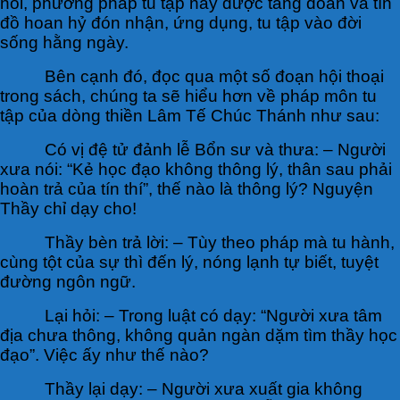
nói, phương pháp tu tập này được tăng đoàn và tín
đồ hoan hỷ đón nhận, ứng dụng, tu tập vào đời
sống hằng ngày.
Bên cạnh đó, đọc qua một số đoạn hội thoại
trong sách, chúng ta sẽ hiểu hơn về pháp môn tu
tập của dòng thiền Lâm Tế Chúc Thánh như sau:
Có vị đệ tử đảnh lễ Bổn sư và thưa: – Người
xưa nói: “Kẻ học đạo không thông lý, thân sau phải
hoàn trả của tín thí”, thế nào là thông lý? Nguyện
Thầy chỉ dạy cho!
Thầy bèn trả lời: – Tùy theo pháp mà tu hành,
cùng tột của sự thì đến lý, nóng lạnh tự biết, tuyệt
đường ngôn ngữ.
Lại hỏi: – Trong luật có dạy: “Người xưa tâm
địa chưa thông, không quản ngàn dặm tìm thầy học
đạo”. Việc ấy như thế nào?
Thầy lại dạy: – Người xưa xuất gia không