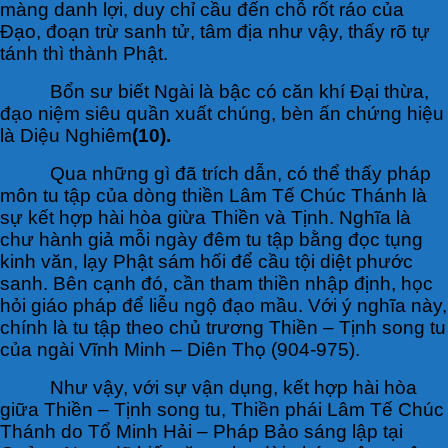
màng danh lợi, duy chỉ cầu đến chỗ rốt ráo của
Đạo, đoạn trừ sanh tử, tâm địa như vậy, thấy rõ tự
tánh thì thành Phật.
Bổn sư biết Ngài là bậc có căn khí Đại thừa,
đạo niệm siêu quần xuất chúng, bèn ấn chứng hiệu
là Diệu Nghiêm
(10).
Qua những gì đã trích dẫn, có thể thấy pháp
môn tu tập của dòng thiền Lâm Tế Chúc Thánh là
sự kết hợp hài hòa giừa Thiền và Tịnh. Nghĩa là
chư hành giả mỗi ngày đêm tu tập bằng đọc tụng
kinh văn, lạy Phật sám hối để cầu tội diệt phước
sanh. Bên cạnh đó, cần tham thiền nhập định, học
hỏi giáo pháp để liễu ngộ đạo mầu. Với ý nghĩa này,
chính là tu tập theo chủ trương Thiền – Tịnh song tu
của ngài Vĩnh Minh – Diên Thọ (904-975).
Như vậy, với sự vận dụng, kết hợp hài hòa
giữa Thiền – Tịnh song tu, Thiền phái Lâm Tế Chúc
Thánh do Tổ Minh Hải – Pháp Bảo sáng lập tại