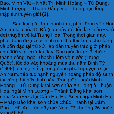
Bảo, Minh Vật – Nhất Trí, Minh Hoằng – Tử Dung,
Minh Lượng – Thành Đẳng v.v… trong hội đồng
thập sư truyền giới
(2)
.
Sau khi giới đàn thành tựu, phái đoàn vào Hội
An, trú tại chùa Di Đà (sau này đổi tên là Chiên Đàn)
đợi thuyền về lại Trung Hoa. Trong thời gian này,
phái đoàn được sự thỉnh mời tha thiết của chư tăng
và bổn đạo tại trú xứ, lập đàn truyền trao giới pháp
cho 300 vị giới tử tại đây. Đàn giới được tổ chức
thành công, ngài Thạch Liêm về nước (Trung
Quốc), lúc đó vào khoảng mùa thu năm Bính Tý
(1696), có một số vị trong đoàn phát nguyện ở lại
An Nam, tiếp tục hạnh nguyện hoằng pháp độ sanh
tại vùng đất hữu tình này. Trong đó, “ngài Minh
Hoằng – Tử Dung khai sơn chùa Ấn Tông ở Thuận
Hóa, ngài Minh Lượng – Thành Đẳng khai sơn
chùa Vạn Đức tại Cẩm Hà, Hội An và ngài Minh Hải
– Pháp Bảo khai sơn chùa Chúc Thánh tại Cẩm
Phổ – Hội An. Lúc bấy giờ Ngài độ khoảng 26 hoặc
27 tuổi”
(3)
.