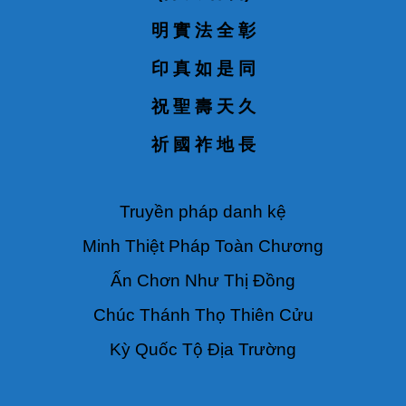
明 實 法 全 彰
印 真 如 是 同
祝 聖 壽 天 久
祈 國 祚 地 長
Truyền pháp danh kệ
Minh Thiệt Pháp Toàn Chương
Ấn Chơn Như Thị Đồng
Chúc Thánh Thọ Thiên Cửu
Kỳ Quốc Tộ Địa Trường