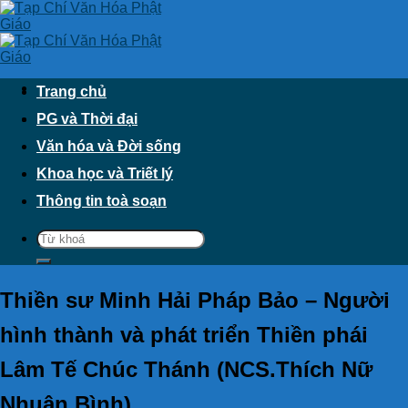
Skip
to
content
Trang chủ
PG và Thời đại
Văn hóa và Đời sống
Khoa học và Triết lý
Thông tin toà soạn
Thiền sư Minh Hải Pháp Bảo – Người
hình thành và phát triển Thiền phái
Lâm Tế Chúc Thánh (NCS.Thích Nữ
Nhuận Bình)