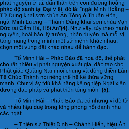
phát nguyện ở lại, dấn thân trên con đường hoằng
pháp độ sanh tại Đại Việt, đó là: “ngài Minh Hoằng –
Tử Dung khai sơn chùa Ấn Tông ở Thuận Hóa,
ngài Minh Lượng – Thành Đẳng khai sơn chùa Vạn
Đức tại Cẩm Hà, Hội An”
(4)
. Như vậy, tùy theo hạnh
nguyện, hoài bảo, lý tưởng, nhân duyên mà mỗi vị
tăng mang trong mình một sứ mệnh khác nhau,
chọn một vùng đất khác nhau để hành đạo.
Tổ Minh Hải – Pháp Bảo đã hóa độ, thế phát
cho rất nhiều vị phát nguyện xuất gia, đào tạo cho
Phật giáo Quảng Nam nói chung và dòng thiền Lâm
Tế Chúc Thánh nói riêng thế hệ kế thừa vững
mạnh. Chư vị ấy “đủ khả năng kế nghiệp Ngài xiển
dương đạo pháp và phát triển tông môn”
(5).
Tổ Minh Hải – Pháp Bảo đã có những vị đệ tử
và nhiều hậu duệ trong tông phong nổi danh như
các ngài:
– Thiền sư Thiệt Dinh – Chánh Hiển, hiệu Ân