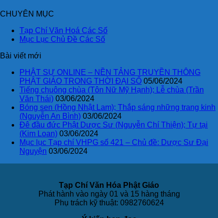
CHUYÊN MỤC
Tạp Chí Văn Hoá Các Số
Mục Lục Chủ Đề Các Số
Bài viết mới
PHẬT SỰ ONLINE – NỀN TẢNG TRUYỀN THÔNG
PHẬT GIÁO TRONG THỜI ĐẠI SỐ
05/06/2024
Tiếng chuông chùa (Tôn Nữ Mỹ Hạnh); Lễ chùa (Trần
Văn Thái)
03/06/2024
Bóng sen (Hồng Nhật Lam); Thắp sáng những trang kinh
(Nguyễn An Bình)
03/06/2024
Đê đầu đức Phật Dược Sư (Nguyễn Chí Thiện); Tự tại
(Kim Loan)
03/06/2024
Mục lục Tạp chí VHPG số 421 – Chủ đề: Dược Sư Đại
Nguyện
03/06/2024
Tạp Chí Văn Hóa Phật Giáo
Phát hành vào ngày 01 và 15 hàng tháng
Phụ trách kỹ thuật: 0982760624