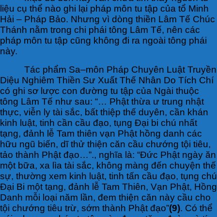
liệu cụ thể nào ghi lại pháp môn tu tập của tổ Minh
Hải – Pháp Bảo. Nhưng vì dòng thiền Lâm Tế Chúc
Thánh nằm trong chi phái tông Lâm Tế, nên các
pháp môn tu tập cũng không đi ra ngoài tông phái
này.
Tác phẩm Sa–môn Pháp Chuyên Luật Truyền
Diệu Nghiêm Thiền Sư Xuất Thế Nhân Do Tích Chí
có ghi sơ lược con đường tu tập của Ngài thuộc
tông Lâm Tế như sau: “… Phật thừa ư trung nhật
thực, viễn ly tài sắc, bất thiệp thế duyên, cần khán
kinh luật, tinh cần cầu đạo, tụng Đại bi chú nhất
tạng, đảnh lễ Tam thiên vạn Phật hồng danh các
hữu ngũ biến, dĩ thử thiện căn cầu chướng tội tiêu,
tảo thành Phật đạo…”., nghĩa là: “Đức Phật ngày ăn
một bữa, xa lìa tài sắc, không màng đến chuyện thế
sự, thường xem kinh luật, tinh tấn cầu đạo, tụng chú
Đại Bi một tạng, đảnh lễ Tam Thiên, Vạn Phật, Hồng
Danh mỗi loại năm lần, đem thiện căn này cầu cho
tội chướng tiêu trừ, sớm thành Phật đạo”
(9)
. Có thể