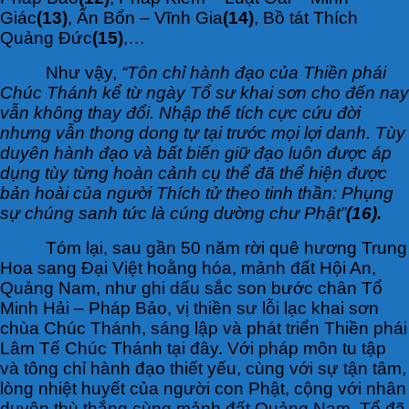
Giác
(13)
, Ấn Bổn – Vĩnh Gia
(14)
, Bồ tát Thích
Quảng Đức
(15)
,…
Như vậy,
“Tôn chỉ hành đạo của Thiền phái
Chúc Thánh kể từ ngày Tổ sư khai sơn cho đến nay
vẫn không thay đổi. Nhập thế tích cực cứu đời
nhưng vẫn thong dong tự tại trước mọi lợi danh. Tùy
duyên hành đạo và bất biến giữ đạo luôn được áp
dụng tùy từng hoàn cảnh cụ thể đã thể hiện được
bản hoài của người Thích tử theo tinh thần: Phụng
sự chúng sanh tức là cúng dường chư Phật”
(16).
Tóm lại, sau gần 50 năm rời quê hương Trung
Hoa sang Đại Việt hoằng hóa, mảnh đất Hội An,
Quảng Nam, như ghi dấu sắc son bước chân Tổ
Minh Hải – Pháp Bảo, vị thiền sư lỗi lạc khai sơn
chùa Chúc Thánh, sáng lập và phát triển Thiền phái
Lâm Tế Chúc Thánh tại đây. Với pháp môn tu tập
và tông chỉ hành đạo thiết yếu, cùng với sự tận tâm,
lòng nhiệt huyết của người con Phật, cộng với nhân
duyên thù thắng cùng mảnh đất Quảng Nam, Tổ đã