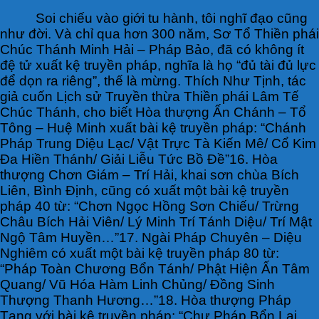
Soi chiếu vào giới tu hành, tôi nghĩ đạo cũng
như đời. Và chỉ qua hơn 300 năm, Sơ Tổ Thiền phái
Chúc Thánh Minh Hải – Pháp Bảo, đã có không ít
đệ tử xuất kệ truyền pháp, nghĩa là họ “đủ tài đủ lực
để dọn ra riêng”, thế là mừng. Thích Như Tịnh, tác
giả cuốn Lịch sử Truyền thừa Thiền phái Lâm Tế
Chúc Thánh, cho biết Hòa thượng Ấn Chánh – Tổ
Tông – Huệ Minh xuất bài kệ truyền pháp: “Chánh
Pháp Trung Diệu Lạc/ Vật Trực Tà Kiến Mê/ Cổ Kim
Đa Hiền Thánh/ Giải Liễu Tức Bồ Đề”16. Hòa
thượng Chơn Giám – Trí Hải, khai sơn chùa Bích
Liên, Bình Định, cũng có xuất một bài kệ truyền
pháp 40 từ: “Chơn Ngọc Hồng Sơn Chiếu/ Trừng
Châu Bích Hải Viên/ Lý Minh Trí Tánh Diệu/ Trí Mật
Ngộ Tâm Huyền…”17. Ngài Pháp Chuyên – Diệu
Nghiêm có xuất một bài kệ truyền pháp 80 từ:
“Pháp Toàn Chương Bổn Tánh/ Phật Hiện Ấn Tâm
Quang/ Vũ Hóa Hàm Linh Chủng/ Đồng Sinh
Thượng Thanh Hương…”18. Hòa thượng Pháp
Tạng với bài kệ truyền pháp: “Chư Pháp Bổn Lai