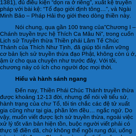
1381), đủ điều kiện “dọn ra ở riêng”, xuất kệ truyền
pháp với bài kệ: “Tổ đạo giới định tông…”, và Ngài
Minh Bảo – Pháp Hải thọ giới theo dòng thiền này.
Nói chung, qua gần 100 trang của”Chương I –
Chánh truyền trực hệ Thích Ca Mâu Ni”, trong cuốn
Lịch sử Truyền thừa Thiền phái Lâm Tế Chúc
Thánh của Thích Như Tịnh, đã giúp tôi nắm vững
cơ bản lịch sử truyền thừa đạo Phật, không còn ú ớ,
ậm ừ cho qua chuyện như trước đây. Với tôi,
chương này có ích cho người đọc mọi thời.
Hiểu và hành sánh ngang
Đến nay, Thiền Phái Chúc Thánh truyền thừa
được khoảng 12-13 đời, nhưng để nói về tiểu sử,
hành trạng của chư Tổ, tôi tin chắc các đệ tử xuất
gia cũng như tại gia, phần lớn đều… ngắc ngứ. Do
vậy, muốn viết được lịch sử truyền thừa, ngoài việc
xử lý tốt văn bản hiện tồn, buộc người viết phải có
thực tế điền dã, chứ không thể ngồi rung đùi, uống