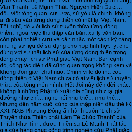
giáo Việt Nam, từ Thích Mật Thể đến Nguyễn Lang,
Vân Thanh, Lê Mạnh Thát, Nguyễn Hiền Đức,…
đều viết tổng quan, sử lược, sử yếu là chính, không
ai đi sâu vào từng dòng thiền có mặt tại Việt Nam.
Tôi nghĩ, để viết lịch sử truyền thừa từng dòng
thiền, ngoài việc thu thập văn bản, xử lý văn bản,
còn phải nghiên cứu và cân nhắc một cách kỹ càng
những sử liệu để sử dụng cho hợp tình hợp lý, cho
đúng với sự thật lịch sử của từng dòng thiền trong
dòng chảy lịch sử Phật giáo Việt Nam. Bên cạnh
đó, công tác điền dã cũng quan trọng không kém và
không đơn giản chút nào. Chính vì lẽ đó mà các
dòng thiền ở Việt Nam chưa có ai viết lịch sử truyền
thừa của tông môn mình. Hết đời này đến đời khác,
không ít những Phật tử xuất gia cũng như tại gia
dường như chỉ… nghe nói như thế… như thế…
Nhưng đến năm cuối cùng của thập niên đầu thế kỷ
XXI, NXB Phương Đông ấn hành cuốn “Lịch sử
Truyền thừa Thiền phái Lâm Tế Chúc Thánh” của
Thích Như Tịnh, được Thiền sư Lê Mạnh Thát tác
giả của hàng chục công trình nghiên cứu Phật giáo