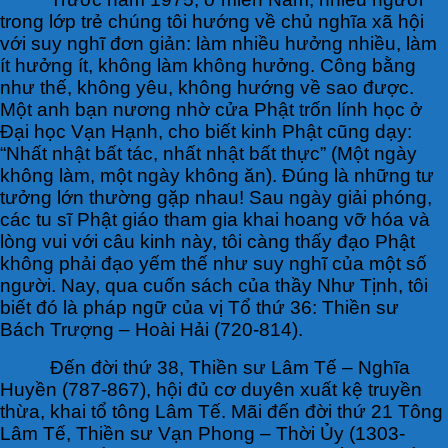
trong lớp trẻ chúng tôi hướng về chủ nghĩa xã hội
với suy nghĩ đơn giản: làm nhiều hưởng nhiều, làm
ít hưởng ít, không làm không hưởng. Công bằng
như thế, không yêu, không hướng về sao được.
Một anh bạn nương nhờ cửa Phật trốn lính học ở
Đại học Vạn Hạnh, cho biết kinh Phật cũng dạy:
“Nhất nhật bất tác, nhất nhật bất thực” (Một ngày
không làm, một ngày không ăn). Đúng là những tư
tưởng lớn thường gặp nhau! Sau ngày giải phóng,
các tu sĩ Phật giáo tham gia khai hoang vỡ hóa và
lòng vui với câu kinh này, tôi càng thấy đạo Phật
không phải đạo yếm thế như suy nghĩ của một số
người. Nay, qua cuốn sách của thầy Như Tịnh, tôi
biết đó là pháp ngữ của vị Tổ thứ 36: Thiền sư
Bách Trượng – Hoài Hải (720-814).
Đến đời thứ 38, Thiền sư Lâm Tế – Nghĩa
Huyền (787-867), hội đủ cơ duyên xuất kệ truyền
thừa, khai tổ tông Lâm Tế. Mãi đến đời thứ 21 Tông
Lâm Tế, Thiền sư Vạn Phong – Thời Ủy (1303-