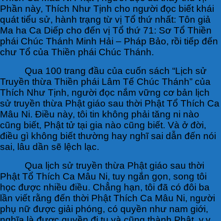
Phần này, Thích Như Tịnh cho người đọc biết khái
quát tiểu sử, hành trạng từ vị Tổ thứ nhất: Tôn giả
Ma ha Ca Diếp cho đến vị Tổ thứ 71: Sơ Tổ Thiền
phái Chúc Thánh Minh Hải – Pháp Bảo, rồi tiếp đến
chư Tổ của Thiền phái Chúc Thánh.
Qua 100 trang đầu của cuốn sách “Lịch sử
Truyền thừa Thiền phái Lâm Tế Chúc Thánh” của
Thích Như Tịnh, người đọc nắm vững cơ bản lịch
sử truyền thừa Phật giáo sau thời Phật Tổ Thích Ca
Mâu Ni. Điều này, tôi tin không phải tăng ni nào
cũng biết, Phật tử tại gia nào cũng biết. Và ở đời,
điều gì không biết thường hay nghĩ sai dẫn đến nói
sai, lâu dần sẽ lệch lạc.
Qua lịch sử truyền thừa Phật giáo sau thời
Phật Tổ Thích Ca Mâu Ni, tuy ngắn gọn, song tôi
học được nhiều điều. Chẳng hạn, tôi đã có đôi ba
lần viết rằng đến thời Phật Thích Ca Mâu Ni, người
phụ nữ được giải phóng, có quyền như nam giới,
nghĩa là được quyền đi tu và cũng thành Phật, v.v.