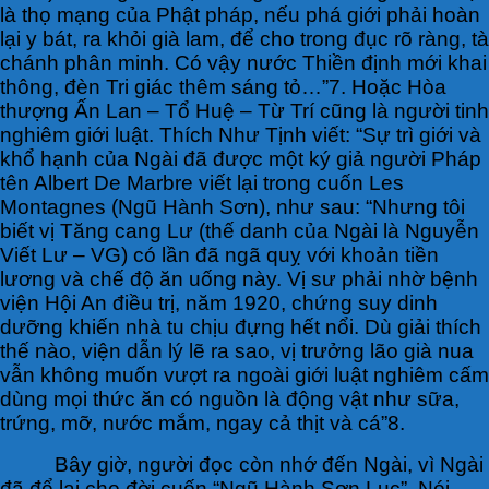
là thọ mạng của Phật pháp, nếu phá giới phải hoàn
lại y bát, ra khỏi già lam, để cho trong đục rõ ràng, tà
chánh phân minh. Có vậy nước Thiền định mới khai
thông, đèn Tri giác thêm sáng tỏ…”7. Hoặc Hòa
thượng Ấn Lan – Tổ Huệ – Từ Trí cũng là người tinh
nghiêm giới luật. Thích Như Tịnh viết: “Sự trì giới và
khổ hạnh của Ngài đã được một ký giả người Pháp
tên Albert De Marbre viết lại trong cuốn Les
Montagnes (Ngũ Hành Sơn), như sau: “Nhưng tôi
biết vị Tăng cang Lư (thế danh của Ngài là Nguyễn
Viết Lư – VG) có lần đã ngã quỵ với khoản tiền
lương và chế độ ăn uống này. Vị sư phải nhờ bệnh
viện Hội An điều trị, năm 1920, chứng suy dinh
dưỡng khiến nhà tu chịu đựng hết nổi. Dù giải thích
thế nào, viện dẫn lý lẽ ra sao, vị trưởng lão già nua
vẫn không muốn vượt ra ngoài giới luật nghiêm cấm
dùng mọi thức ăn có nguồn là động vật như sữa,
trứng, mỡ, nước mắm, ngay cả thịt và cá”8.
Bây giờ, người đọc còn nhớ đến Ngài, vì Ngài
đã để lại cho đời cuốn “Ngũ Hành Sơn Lục”. Nói