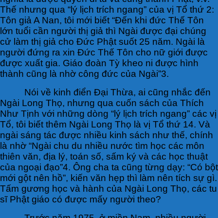
Thế nhưng qua “lý lịch trích ngang” của vị Tổ thứ 2:
Tôn giả A Nan, tôi mới biết “Đến khi đức Thế Tôn
lớn tuổi cần người thị giả thì Ngài được đại chúng
cử làm thị giả cho Đức Phật suốt 25 năm. Ngài là
người đứng ra xin Đức Thế Tôn cho nữ giới được
được xuất gia. Giáo đoàn Tỳ kheo ni được hình
thành cũng là nhờ công đức của Ngài”3.
Nói về kinh điển Đại Thừa, ai cũng nhắc đến
Ngài Long Thọ, nhưng qua cuốn sách của Thích
Như Tịnh với những dòng “lý lịch trích ngang” các vị
Tổ, tôi biết thêm Ngài Long Thọ là vị Tổ thứ 14. Và
ngài sáng tác được nhiều kinh sách như thế, chính
là nhờ “Ngài chu du nhiều nước tìm học các môn
thiên văn, địa lý, toán số, sấm ký và các học thuật
của ngoại đạo”4. Ông cha ta cũng từng dạy: “Có bột
mới gột nên hồ”, kiến văn hẹp thì làm nên tích sự gì.
Tấm gương học và hành của Ngài Long Thọ, các tu
sĩ Phật giáo có được mấy người theo?
Trước năm 1975, ở miền Nam, nhiều người