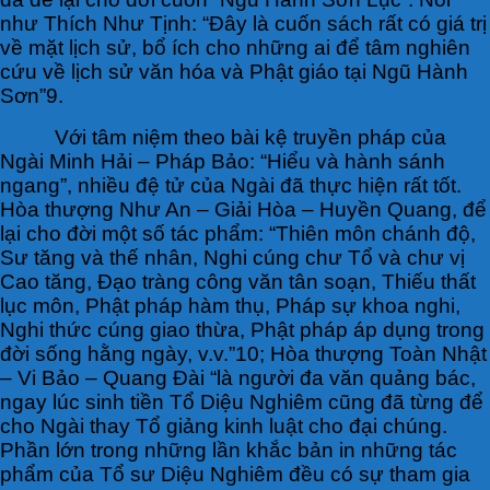
như Thích Như Tịnh: “Đây là cuốn sách rất có giá trị
về mặt lịch sử, bổ ích cho những ai để tâm nghiên
cứu về lịch sử văn hóa và Phật giáo tại Ngũ Hành
Sơn”9.
Với tâm niệm theo bài kệ truyền pháp của
Ngài Minh Hải – Pháp Bảo: “Hiểu và hành sánh
ngang”, nhiều đệ tử của Ngài đã thực hiện rất tốt.
Hòa thượng Như An – Giải Hòa – Huyền Quang, để
lại cho đời một số tác phẩm: “Thiên môn chánh độ,
Sư tăng và thế nhân, Nghi cúng chư Tổ và chư vị
Cao tăng, Đạo tràng công văn tân soạn, Thiếu thất
lục môn, Phật pháp hàm thụ, Pháp sự khoa nghi,
Nghi thức cúng giao thừa, Phật pháp áp dụng trong
đời sống hằng ngày, v.v.”10; Hòa thượng Toàn Nhật
– Vi Bảo – Quang Đài “là người đa văn quảng bác,
ngay lúc sinh tiền Tổ Diệu Nghiêm cũng đã từng để
cho Ngài thay Tổ giảng kinh luật cho đại chúng.
Phần lớn trong những lần khắc bản in những tác
phẩm của Tổ sư Diệu Nghiêm đều có sự tham gia