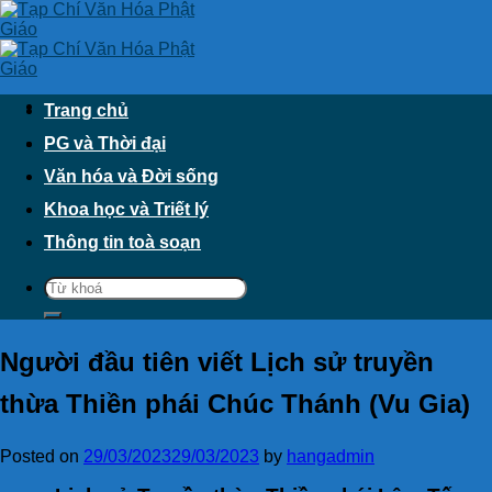
Skip
to
content
Trang chủ
PG và Thời đại
Văn hóa và Đời sống
Khoa học và Triết lý
Thông tin toà soạn
Người đầu tiên viết Lịch sử truyền
thừa Thiền phái Chúc Thánh (Vu Gia)
Posted on
29/03/2023
29/03/2023
by
hangadmin