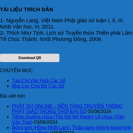
TÀI LIỆU TRÍCH DẪN
1- Nguyễn Lang, Việt Nam Phật giáo sử luận I, II, III,
NXB Văn học, H, 2011.
2- Thích Như Tịnh, Lịch sử Truyền thừa Thiền phái Lâm
Tế Chúc Thánh, NXB Phương Đông, 2009.
Download QR
CHUYÊN MỤC
Tạp Chí Văn Hoá Các Số
Mục Lục Chủ Đề Các Số
Bài viết mới
PHẬT SỰ ONLINE – NỀN TẢNG TRUYỀN THÔNG
PHẬT GIÁO TRONG THỜI ĐẠI SỐ
05/06/2024
Tiếng chuông chùa (Tôn Nữ Mỹ Hạnh); Lễ chùa (Trần
Văn Thái)
03/06/2024
Bóng sen (Hồng Nhật Lam); Thắp sáng những trang kinh
(Nguyễn An Bình)
03/06/2024