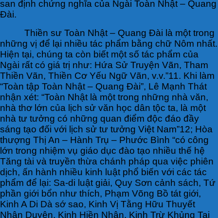
san định chứng nghĩa của Ngài Toàn Nhật – Quang
Đài.
Thiền sư Toàn Nhật – Quang Đài là một trong
những vị để lại nhiều tác phẩm bằng chữ Nôm nhất.
Hiện tại, chúng ta còn biết một số tác phẩm của
Ngài rất có giá trị như: Hứa Sử Truyện Vãn, Tham
Thiền Vãn, Thiền Cơ Yếu Ngữ Vãn, v.v.”11. Khi làm
“Toàn tập Toàn Nhật – Quang Đài”, Lê Mạnh Thát
nhận xét: “Toàn Nhật là một trong những nhà văn,
nhà thơ lớn của lịch sử văn học dân tộc ta, là một
nhà tư tưởng có những quan điểm độc đáo đầy
sáng tạo đối với lịch sử tư tưởng Việt Nam”12; Hòa
thượng Thị An – Hành Trụ – Phước Bình “có công
lớn trong nhiệm vụ giáo dục đào tạo nhiều thế hệ
Tăng tài và truyền thừa chánh pháp qua việc phiên
dịch, ấn hành nhiều kinh luật phổ biến với các tác
phẩm để lại: Sa-di luật giải, Quy Sơn cảnh sách, Tứ
phần giới bổn như thích, Phạm Võng Bồ tát giới,
Kinh A Di Dà sớ sao, Kinh Vị Tằng Hữu Thuyết
Nhân Duyên, Kinh Hiền Nhân, Kinh Trừ Khủng Tai