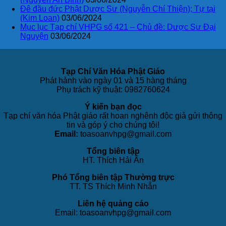
Đê đầu đức Phật Dược Sư (Nguyễn Chí Thiện); Tự tại
(Kim Loan)
03/06/2024
Mục lục Tạp chí VHPG số 421 – Chủ đề: Dược Sư Đại
Nguyện
03/06/2024
Tạp Chí Văn Hóa Phật Giáo
Phát hành vào ngày 01 và 15 hàng tháng
Phụ trách kỹ thuật: 0982760624
Ý kiến bạn đọc
Tạp chí văn hóa Phật giáo rất hoan nghênh độc giả gửi thông
tin và góp ý cho chúng tôi!
Email:
toasoanvhpg@gmail.com
Tổng biên tập
HT. Thích Hải Ấn
Phó Tổng biên tập Thường trực
TT. TS Thích Minh Nhẫn
Liên hệ quảng cáo
Email: toasoanvhpg@gmail.com