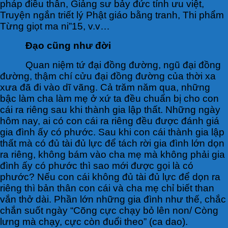
pháp điều thân, Giảng sư bảy đức tính ưu việt,
Truyện ngắn triết lý Phật giáo bằng tranh, Thi phẩm
Từng giọt ma ni”15, v.v…
Đạo cũng như đời
Quan niệm tứ đại đồng đường, ngũ đại đồng
đường, thậm chí cửu đại đồng đường của thời xa
xưa đã đi vào dĩ vãng. Cả trăm năm qua, những
bậc làm cha làm mẹ ở xứ ta đều chuẩn bị cho con
cái ra riêng sau khi thành gia lập thất. Những ngày
hôm nay, ai có con cái ra riêng đều được đánh giá
gia đình ấy có phước. Sau khi con cái thành gia lập
thất mà có đủ tài đủ lực để tách rời gia đình lớn dọn
ra riêng, không bám vào cha mẹ mà không phải gia
đình ấy có phước thì sao mới được gọi là có
phước? Nếu con cái không đủ tài đủ lực để dọn ra
riêng thì bản thân con cái và cha mẹ chỉ biết than
vắn thở dài. Phần lớn những gia đình như thế, chắc
chắn suốt ngày “Cõng cực chạy bỏ lên non/ Còng
lưng mà chạy, cực còn đuổi theo” (ca dao).