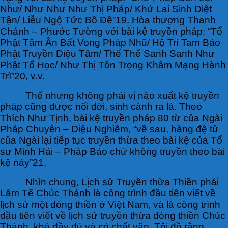
Như/ Như Như Như Thị Pháp/ Khứ Lai Sinh Diệt
Tận/ Liễu Ngộ Tức Bồ Đề”19. Hòa thượng Thanh
Chánh – Phước Tường với bài kệ truyền pháp: “Tổ
Phật Tâm Ân Bất Vong Pháp Nhũ/ Hộ Trì Tam Bảo
Phật Truyền Diệu Tâm/ Thế Thế Sanh Sanh Như
Phật Tổ Học/ Như Thị Tôn Trọng Khâm Mạng Hành
Trì”20, v.v.
Thế nhưng không phải vị nào xuất kệ truyền
pháp cũng được nối đời, sinh cành ra lá. Theo
Thích Như Tịnh, bài kệ truyền pháp 80 từ của Ngài
Pháp Chuyên – Diệu Nghiêm, “về sau, hàng đệ tử
của Ngài lại tiếp tục truyền thừa theo bài kệ của Tổ
sư Minh Hải – Pháp Bảo chứ không truyền theo bài
kệ này”21.
Nhìn chung, Lịch sử Truyền thừa Thiền phái
Lâm Tế Chúc Thánh là công trình đầu tiên viết về
lịch sử một dòng thiền ở Việt Nam, và là công trình
đầu tiên viết về lịch sử truyền thừa dòng thiền Chúc
Thánh, khá đầy đủ và có chất văn. Tôi đồ rằng