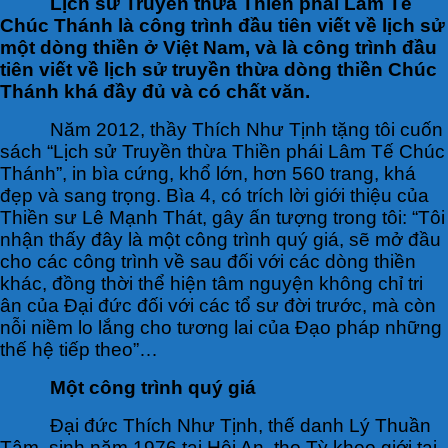
Lịch sử Truyền thừa Thiền phái Lâm Tế
Chúc Thánh là công trình đầu tiên viết về lịch sử
một dòng thiền ở Việt Nam, và là công trình đầu
tiên viết về lịch sử truyền thừa dòng thiền Chúc
Thánh khá đầy đủ và có chất văn.
Năm 2012, thầy Thích Như Tịnh tặng tôi cuốn
sách “Lịch sử Truyền thừa Thiền phái Lâm Tế Chúc
Thánh”, in bìa cứng, khổ lớn, hơn 560 trang, khá
đẹp và sang trọng. Bìa 4, có trích lời giới thiệu của
Thiền sư Lê Mạnh Thát, gây ấn tượng trong tôi: “Tôi
nhận thấy đây là một công trình quý giá, sẽ mở đầu
cho các công trình về sau đối với các dòng thiền
khác, đồng thời thể hiện tâm nguyện không chỉ tri
ân của Đại đức đối với các tổ sư đời trước, mà còn
nỗi niềm lo lắng cho tương lai của Đạo pháp những
thế hệ tiếp theo”…
Một công trình quý giá
Đại đức Thích Như Tịnh, thế danh Lý Thuần
Tâm, sinh năm 1976 tại Hội An, thọ Tỳ kheo giới tại