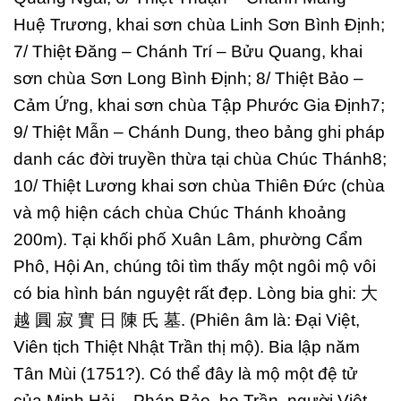
Huệ Trương, khai sơn chùa Linh Sơn Bình Định;
7/ Thiệt Đăng – Chánh Trí – Bửu Quang, khai
sơn chùa Sơn Long Bình Định; 8/ Thiệt Bảo –
Cảm Ứng, khai sơn chùa Tập Phước Gia Định7;
9/ Thiệt Mẫn – Chánh Dung, theo bảng ghi pháp
danh các đời truyền thừa tại chùa Chúc Thánh8;
10/ Thiệt Lương khai sơn chùa Thiên Đức (chùa
và mộ hiện cách chùa Chúc Thánh khoảng
200m). Tại khối phố Xuân Lâm, phường Cẩm
Phô, Hội An, chúng tôi tìm thấy một ngôi mộ vôi
có bia hình bán nguyệt rất đẹp. Lòng bia ghi: 大
越 圓 寂 實 日 陳 氏 墓. (Phiên âm là: Đại Việt,
Viên tịch Thiệt Nhật Trần thị mộ). Bia lập năm
Tân Mùi (1751?). Có thể đây là mộ một đệ tử
của Minh Hải – Pháp Bảo, họ Trần, người Việt,