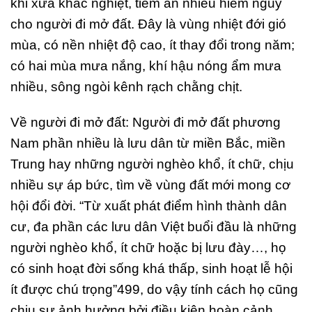
khi xưa khắc nghiệt, tiềm ẩn nhiều hiểm nguy
cho người đi mở đất. Đây là vùng nhiệt đới gió
mùa, có nền nhiệt độ cao, ít thay đổi trong năm;
có hai mùa mưa nắng, khí hậu nóng ẩm mưa
nhiều, sông ngòi kênh rạch chằng chịt.
Về người đi mở đất: Người đi mở đất phương
Nam phần nhiều là lưu dân từ miền Bắc, miền
Trung hay những người nghèo khổ, ít chữ, chịu
nhiều sự áp bức, tìm về vùng đất mới mong cơ
hội đổi đời. “Từ xuất phát điểm hình thành dân
cư, đa phần các lưu dân Việt buổi đầu là những
người nghèo khổ, ít chữ hoặc bị lưu đày…, họ
có sinh hoạt đời sống khá thấp, sinh hoạt lễ hội
ít được chú trọng”499, do vậy tính cách họ cũng
chịu sự ảnh hưởng bởi điều kiện hoàn cảnh,