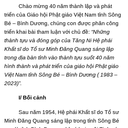
Chào mừng 40 năm thành lập và phát
triển của Giáo hội Phật giáo Việt Nam tỉnh Sông
Bé – Bình Dương, chúng con được phân công
triển khai bài tham luận với chủ đề:
“Nhữ
ng
thành t
ựu và đóng góp của Tăng Ni Hệ
phái
Kh
ất sĩ do Tổ sư Minh Đăng
Quang sáng l
ập
trong đị
a bàn t
ỉ
nh vào thành t
ự
u su
ốt 40 năm
hình thành và phát triể
n c
ủ
a giáo h
ộ
i Ph
ậ
t giáo
Vi
ệ
t Nam t
ỉ
nh Sông Bé
– Bình Dương ( 1983 –
2023)”.
I/ B
ố
i c
ả
nh
Sau năm 1954, Hệ phái Khất sĩ do Tổ sư
Minh Đăng Quang sáng lập trong tỉnh Sông Bé