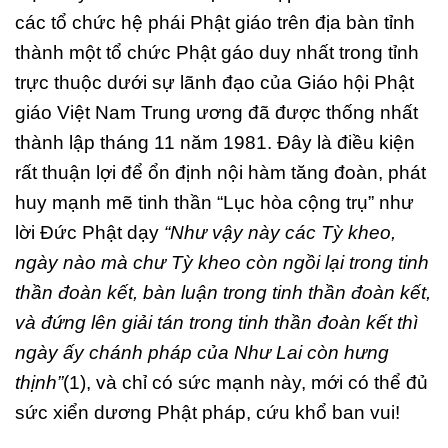
các tổ chức hệ phái Phật giáo trên địa bàn tỉnh
thành một tổ chức Phật gáo duy nhất trong tỉnh
trực thuộc dưới sự lãnh đạo của Giáo hội Phật
giáo Việt Nam Trung ương đã được thống nhất
thành lập tháng 11 năm 1981. Đây là điều kiện
rất thuận lợi để ổn định nội hàm tăng đoàn, phát
huy mạnh mẽ tinh thần “Lục hòa cộng trụ” như
lời Đức Phật dạy
“Như
v
ậ
y này các T
ỳ
kheo,
ngày nào
mà chư Tỳ
kheo còn ng
ồ
i l
ạ
i trong tinh
th
ần đoàn kế
t, bàn lu
ậ
n trong tinh th
ần đoàn kết,
và đứ
ng lên gi
ả
i tán trong tinh th
ần đoàn kế
t thì
ngày
ấ
y chánh pháp c
ủa Như Lai còn hưng
thịnh”
(1), và chỉ có sức mạnh này, mới có thể đủ
sức xiển dương Phật pháp, cứu khổ ban vui!