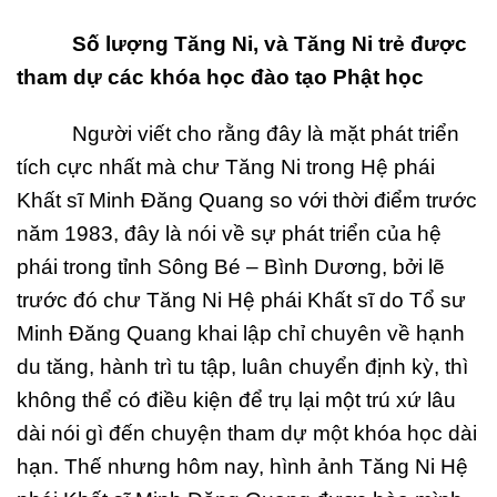
S
ố lượng Tăng Ni, và Tăng Ni trẻ đượ
c
tham d
ự
các khóa h
ọc đào tạ
o Ph
ậ
t h
ọ
c
Người viết cho rằng đây là mặt phát triển
tích cực nhất mà chư Tăng Ni trong Hệ phái
Khất sĩ Minh Đăng Quang so với thời điểm trước
năm 1983, đây là nói về sự phát triển của hệ
phái trong tỉnh Sông Bé – Bình Dương, bởi lẽ
trước đó chư Tăng Ni Hệ phái Khất sĩ do Tổ sư
Minh Đăng Quang khai lập chỉ chuyên về hạnh
du tăng, hành trì tu tập, luân chuyển định kỳ, thì
không thể có điều kiện để trụ lại một trú xứ lâu
dài nói gì đến chuyện tham dự một khóa học dài
hạn. Thế nhưng hôm nay, hình ảnh Tăng Ni Hệ