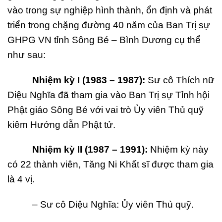
vào trong sự nghiệp hình thành, ổn định và phát
triển trong chặng đường 40 năm của Ban Trị sự
GHPG VN tỉnh Sông Bé – Bình Dương cụ thể
như sau:
Nhi
ệ
m k
ỳ
I (1983
–
1987):
Sư cô Thích nữ
Diệu Nghĩa đã tham gia vào Ban Trị sự Tỉnh hội
Phật giáo Sông Bé với vai trò Ủy viên Thủ quỹ
kiêm Hướng dẫn Phật tử.
Nhi
ệ
m k
ỳ
II (1987
–
1991):
Nhiệm kỳ này
có 22 thành viên, Tăng Ni Khất sĩ được tham gia
là 4 vị.
– Sư cô Diệu Nghĩa: Ủy viên Thủ quỹ.