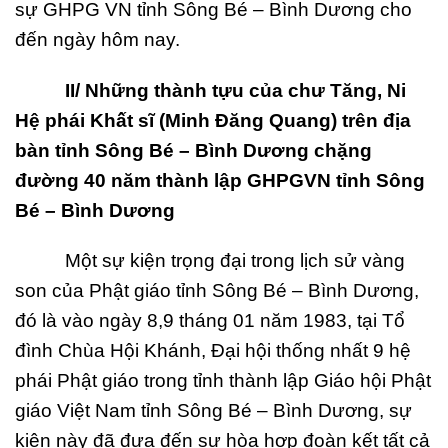
sự GHPG VN tỉnh Sông Bé – Bình Dương cho
đến ngày hôm nay.
II/ Nh
ữ
ng thành t
ự
u c
ủa chư Tăng, Ni
Hệ
phái Kh
ất sĩ (Minh Đăng Quang) trên đị
a
bàn t
ỉ
nh Sông Bé
– Bình Dương chặng
đường 40 năm thành lậ
p GHPGVN t
ỉ
nh Sông
Bé
– Bình Dương
Một sự kiện trọng đại trong lịch sử vàng
son của Phật giáo tỉnh Sông Bé – Bình Dương,
đó là vào ngày 8,9 tháng 01 năm 1983, tại Tổ
đình Chùa Hội Khánh, Đại hội thống nhất 9 hệ
phái Phật giáo trong tỉnh thành lập Giáo hội Phật
giáo Việt Nam tỉnh Sông Bé – Bình Dương, sự
kiện này đã đưa đến sự hòa hợp đoàn kết tất cả