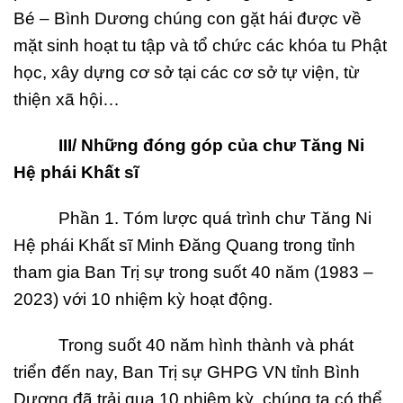
Bé – Bình Dương chúng con gặt hái được về
mặt sinh hoạt tu tập và tổ chức các khóa tu Phật
học, xây dựng cơ sở tại các cơ sở tự viện, từ
thiện xã hội…
III/ Nh
ững đóng góp của chư Tăng Ni
H
ệ
phái Kh
ất sĩ
Phần 1. Tóm lược quá trình chư Tăng Ni
Hệ phái Khất sĩ Minh Đăng Quang trong tỉnh
tham gia Ban Trị sự trong suốt 40 năm (1983 –
2023) với 10 nhiệm kỳ hoạt động.
Trong suốt 40 năm hình thành và phát
triển đến nay, Ban Trị sự GHPG VN tỉnh Bình
Dương đã trải qua 10 nhiệm kỳ, chúng ta có thể