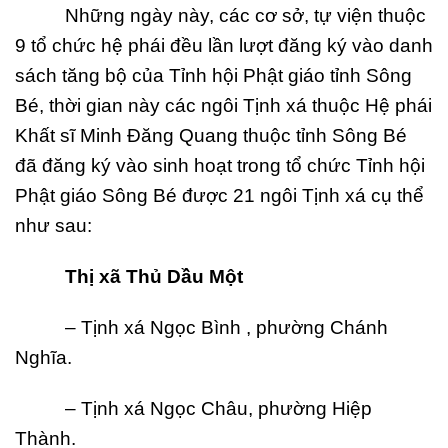
Những ngày này, các cơ sở, tự viện thuộc
9 tổ chức hệ phái đều lần lượt đăng ký vào danh
sách tăng bộ của Tỉnh hội Phật giáo tỉnh Sông
Bé, thời gian này các ngôi Tịnh xá thuộc Hệ phái
Khất sĩ Minh Đăng Quang thuộc tỉnh Sông Bé
đã đăng ký vào sinh hoạt trong tổ chức Tỉnh hội
Phật giáo Sông Bé được 21 ngôi Tịnh xá cụ thể
như sau:
Th
ị
xã Th
ủ
D
ầ
u M
ộ
t
– Tịnh xá Ngọc Bình , phường Chánh
Nghĩa.
– Tịnh xá Ngọc Châu, phường Hiệp
Thành.