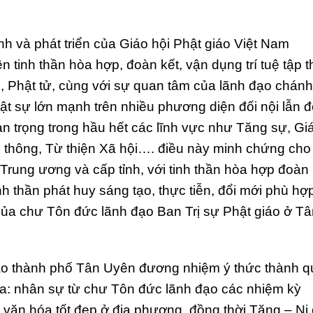
 phát triển của Giáo hội Phật giáo Việt Nam
inh thần hòa hợp, đoàn kết, vận dụng trí tuệ tập t
i, Phật tử, cùng với sự quan tâm của lãnh đạo chánh
ật sự lớn mạnh trên nhiều phương diện đối nội lẫn đ
an trọng trong hầu hết các lĩnh vực như Tăng sự, Gi
 thông, Từ thiện Xã hội…. điều này minh chứng cho
Trung ương và cấp tỉnh, với tinh thần hòa hợp đoàn
h thần phát huy sáng tạo, thực tiễn, đổi mới phù hợ
của chư Tôn đức lãnh đạo Ban Trị sự Phật giáo ở Tâ
thành phố Tân Uyên đương nhiệm ý thức thành q
a: nhân sự từ chư Tôn đức lãnh đạo các nhiệm kỳ
 văn hóa tốt đẹp ở địa phương, đồng thời Tăng – Ni