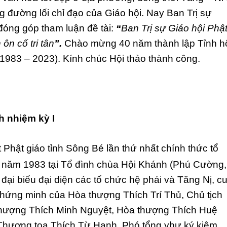
đường lối chỉ đạo của Giáo hội. Nay Ban Trị sự
ng góp tham luận đề tài:
“
Ban Tr
ị
s
ự
Giáo h
ộ
i Ph
ậ
 ôn c
ố
tri tân
”.
Chào mừng 40 năm thành lập Tỉnh h
1983 – 2023). Kính chúc Hội thảo thành công.
h nhi
ệ
m k
ỳ
I
t Phật giáo tỉnh Sông Bé lần thứ nhất chính thức tổ
1 năm 1983 tại Tổ đình chùa Hội Khánh (Phú Cường,
đại biểu đại diện các tổ chức hệ phái và Tăng Nị, cư
 chứng minh của Hòa thượng Thích Trí Thủ, Chủ tịch
thượng Thích Minh Nguyệt, Hòa thượng Thích Huệ
Thượng tọa Thích Từ Hạnh, Phó tổng yhư ký kiêm