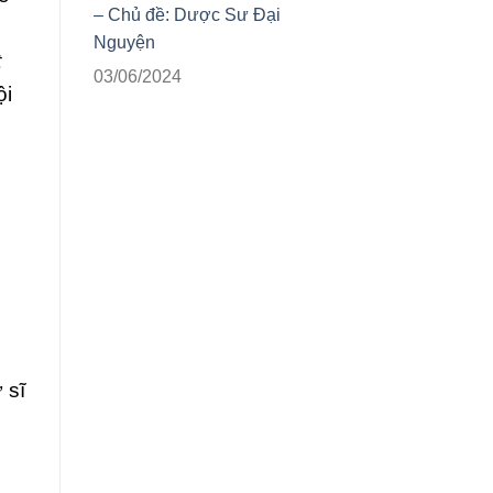
– Chủ đề: Dược Sư Đại
Nguyện
t
03/06/2024
ội
 sĩ