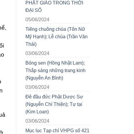
PHẬT GIÁO TRONG THỜI
ĐẠI SỐ
05/06/2024
hể,
Tiếng chuông chùa (Tôn Nữ
Mỹ Hạnh); Lễ chùa (Trần Văn
Thái)
ối
03/06/2024
áo
Bóng sen (Hồng Nhật Lam);
Thắp sáng những trang kinh
(Nguyễn An Bình)
p
03/06/2024
n
Đê đầu đức Phật Dược Sư
(Nguyễn Chí Thiện); Tự tại
(Kim Loan)
uả
03/06/2024
Mục lục Tạp chí VHPG số 421
 ở