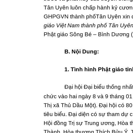
Tân Uyên luôn chấp hành kỷ cương 
GHPGVN thành phốTân Uyên xin đó
giáo Vi
ệ
t Nam thành ph
ố
Tân Uyên
Phật giáo Sông Bé – Bình Dương (
B. N
ộ
i Dung:
1. Tình hình Ph
ậ
t giáo t
ỉ
n
Đại hội Đại biểu thống nhấ
chức vào hai ngày 8 và 9 tháng 0
Thị xã Thủ Dầu Một). Đại hội có 80 
tiêu biểu. Đại diện có sự tham dự
Hội đồng Trị sự Trung ương, Hòa 
Thành, Hòa thượng Thích Bửu Ý, 