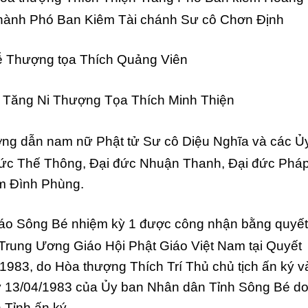
hành Phó Ban Kiêm Tài chánh Sư cô Chơn Định
ễ Thượng tọa Thích Quảng Viên
 Tăng Ni Thượng Tọa Thích Minh Thiện
ng dẫn nam nữ Phật tử Sư cô Diệu Nghĩa và các Ủ
đức Thế Thông, Đại đức Nhuận Thanh, Đại đức Phá
m Đình Phùng.
giáo Sông Bé nhiệm kỳ 1 được công nhận bằng quyết
 Trung Ương Giáo Hội Phật Giáo Việt Nam tại Quyết
983, do Hòa thượng Thích Trí Thủ chủ tịch ấn ký v
y 13/04/1983 của Ủy ban Nhân dân Tỉnh Sông Bé d
Tỉnh ấn ký.