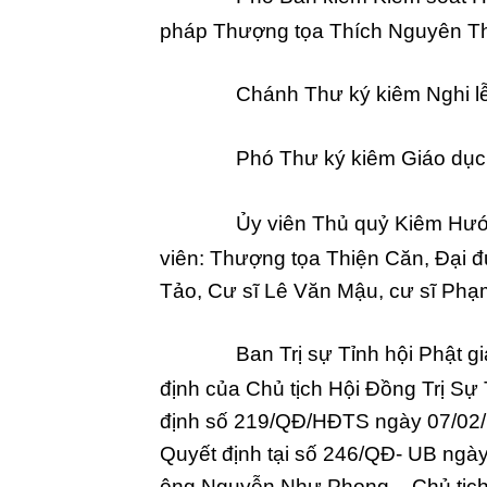
pháp Thượng tọa Thích Nguyên T
Chánh Thư ký kiêm Nghi l
Phó Thư ký kiêm Giáo dục
Ủy viên Thủ quỷ Kiêm Hướ
viên: Thượng tọa Thiện Căn, Đại 
Tảo, Cư sĩ Lê Văn Mậu, cư sĩ Phạ
Ban Trị sự Tỉnh hội Phật 
định của Chủ tịch Hội Đồng Trị Sự
định số 219/QĐ/HĐTS ngày 07/02/1
Quyết định tại số 246/QĐ- UB ngà
ông Nguyễn Như Phong – Chủ tịch 