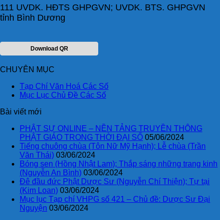
111 UVDK. HĐTS GHPGVN; UVDK. BTS. GHPGVN
tỉnh Bình Dương
Download QR
CHUYÊN MỤC
Tạp Chí Văn Hoá Các Số
Mục Lục Chủ Đề Các Số
Bài viết mới
PHẬT SỰ ONLINE – NỀN TẢNG TRUYỀN THÔNG
PHẬT GIÁO TRONG THỜI ĐẠI SỐ
05/06/2024
Tiếng chuông chùa (Tôn Nữ Mỹ Hạnh); Lễ chùa (Trần
Văn Thái)
03/06/2024
Bóng sen (Hồng Nhật Lam); Thắp sáng những trang kinh
(Nguyễn An Bình)
03/06/2024
Đê đầu đức Phật Dược Sư (Nguyễn Chí Thiện); Tự tại
(Kim Loan)
03/06/2024
Mục lục Tạp chí VHPG số 421 – Chủ đề: Dược Sư Đại
Nguyện
03/06/2024