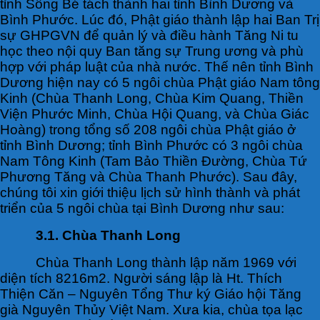
tỉnh Sông Bé tách thành hai tỉnh Bình Dương và
Bình Phước. Lúc đó, Phật giáo thành lập hai Ban Trị
sự GHPGVN để quản lý và điều hành Tăng Ni tu
học theo nội quy Ban tăng sự Trung ương và phù
hợp với pháp luật của nhà nước. Thế nên tỉnh Bình
Dương hiện nay có 5 ngôi chùa Phật giáo Nam tông
Kinh (Chùa Thanh Long, Chùa Kim Quang, Thiền
Viện Phước Minh, Chùa Hội Quang, và Chùa Giác
Hoàng) trong tổng số 208 ngôi chùa Phật giáo ở
tỉnh Bình Dương; tỉnh Bình Phước có 3 ngôi chùa
Nam Tông Kinh (Tam Bảo Thiền Đường, Chùa Tứ
Phương Tăng và Chùa Thanh Phước). Sau đây,
chúng tôi xin giới thiệu lịch sử hình thành và phát
triển của 5 ngôi chùa tại Bình Dương như sau:
3.1. Chùa Thanh Long
Chùa Thanh Long thành lập năm 1969 với
diện tích 8216m2. Người sáng lập là Ht. Thích
Thiện Căn – Nguyên Tổng Thư ký Giáo hội Tăng
già Nguyên Thủy Việt Nam. Xưa kia, chùa tọa lạc