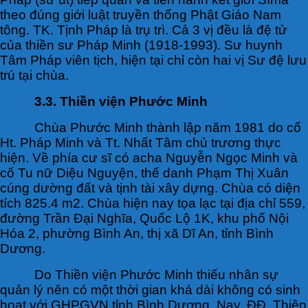
theo đúng giới luật truyền thống Phật Giáo Nam
tông. TK. Tịnh Pháp là trụ trì. Cả 3 vị đều là đệ tử
của thiền sư Pháp Minh (1918-1993). Sư huynh
Tâm Pháp viên tịch, hiện tại chỉ còn hai vị Sư đệ lưu
trú tại chùa.
3.3. Thiền viện Phước Minh
Chùa Phước Minh thành lập năm 1981 do cố
Ht. Pháp Minh và Tt. Nhất Tâm chủ trương thực
hiện. Về phía cư sĩ có acha Nguyễn Ngọc Minh và
cố Tu nữ Diệu Nguyện, thế danh Phạm Thị Xuân
cúng dường đất và tịnh tài xây dựng. Chùa có diện
tích 825.4 m2. Chùa hiện nay tọa lạc tại địa chỉ 559,
đường Trần Đại Nghĩa, Quốc Lộ 1K, khu phố Nội
Hóa 2, phường Bình An, thị xã Dĩ An, tỉnh Bình
Dương.
Do Thiền viện Phước Minh thiếu nhân sự
quản lý nên có một thời gian khá dài không có sinh
hoạt với GHPGVN tỉnh Bình Dương. Nay, ĐĐ. Thiện