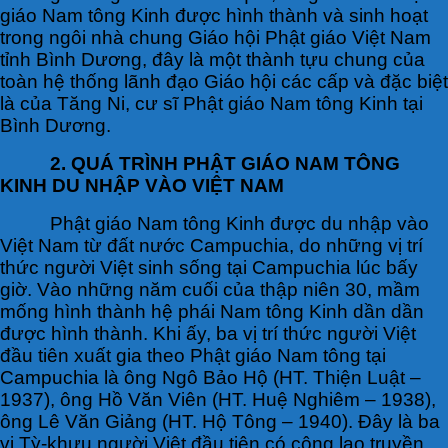
giáo Nam tông Kinh được hình thành và sinh hoạt
trong ngôi nhà chung Giáo hội Phật giáo Việt Nam
tỉnh Bình Dương, đây là một thành tựu chung của
toàn hệ thống lãnh đạo Giáo hội các cấp và đặc biệt
là của Tăng Ni, cư sĩ Phật giáo Nam tông Kinh tại
Bình Dương.
2. QUÁ TRÌNH PHẬT GIÁO NAM TÔNG
KINH DU NHẬP VÀO VIỆT NAM
Phật giáo Nam tông Kinh được du nhập vào
Việt Nam từ đất nước Campuchia, do những vị trí
thức người Việt sinh sống tại Campuchia lúc bấy
giờ. Vào những năm cuối của thập niên 30, mầm
mống hình thành hệ phái Nam tông Kinh dần dần
được hình thành. Khi ấy, ba vị trí thức người Việt
đầu tiên xuất gia theo Phật giáo Nam tông tại
Campuchia là ông Ngô Bảo Hộ (HT. Thiện Luật –
1937), ông Hồ Văn Viên (HT. Huệ Nghiêm – 1938),
ông Lê Văn Giảng (HT. Hộ Tông – 1940). Đây là ba
vị Tỳ-khưu người Việt đầu tiên có công lao truyền