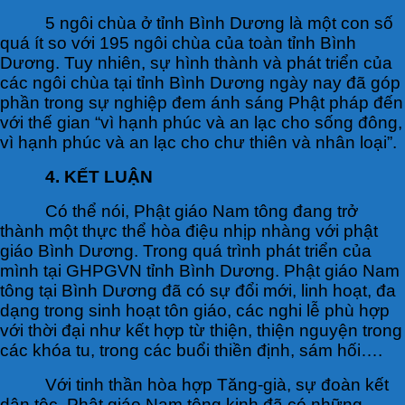
5 ngôi chùa ở tỉnh Bình Dương là một con số
quá ít so với 195 ngôi chùa của toàn tỉnh Bình
Dương. Tuy nhiên, sự hình thành và phát triển của
các ngôi chùa tại tỉnh Bình Dương ngày nay đã góp
phần trong sự nghiệp đem ánh sáng Phật pháp đến
với thế gian “vì hạnh phúc và an lạc cho sống đông,
vì hạnh phúc và an lạc cho chư thiên và nhân loại”.
4. KẾT LUẬN
Có thể nói, Phật giáo Nam tông đang trở
thành một thực thể hòa điệu nhịp nhàng với phật
giáo Bình Dương. Trong quá trình phát triển của
mình tại GHPGVN tỉnh Bình Dương. Phật giáo Nam
tông tại Bình Dương đã có sự đổi mới, linh hoạt, đa
dạng trong sinh hoạt tôn giáo, các nghi lễ phù hợp
với thời đại như kết hợp từ thiện, thiện nguyện trong
các khóa tu, trong các buổi thiền định, sám hối….
Với tinh thần hòa hợp Tăng-già, sự đoàn kết
dân tộc, Phật giáo Nam tông kinh đã có những