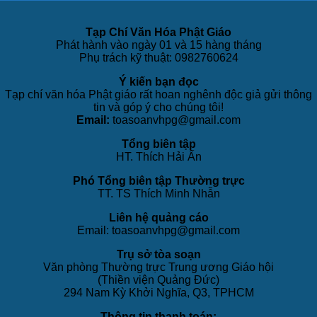
Tạp Chí Văn Hóa Phật Giáo
Phát hành vào ngày 01 và 15 hàng tháng
Phụ trách kỹ thuật: 0982760624
Ý kiến bạn đọc
Tạp chí văn hóa Phật giáo rất hoan nghênh độc giả gửi thông
tin và góp ý cho chúng tôi!
Email:
toasoanvhpg@gmail.com
Tổng biên tập
HT. Thích Hải Ấn
Phó Tổng biên tập Thường trực
TT. TS Thích Minh Nhẫn
Liên hệ quảng cáo
Email: toasoanvhpg@gmail.com
Trụ sở tòa soạn
Văn phòng Thường trực Trung ương Giáo hội
(Thiền viện Quảng Đức)
294 Nam Kỳ Khởi Nghĩa, Q3, TPHCM
Thông tin thanh toán: