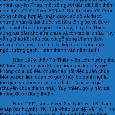
chánh quyền Pháp, một số người dân đã hiến thêm
cho chùa để đủ được 800m2. Do đó, chùa đã được
công chứng hợp lệ, nhận được sổ đỏ và được
chứng nhận là đất thuộc sở hữu tôn giáo và được
phép sinh hoạt tôn giáo. Lúc này, thầy Từ Thiện
cũng bắt đầu cho sửa chữa và tôn tạo lại chùa. Tuy
vẫn giữ lại kết cấu các cột gỗ trong chánh điện
nhưng đã chuyển từ mái lá, liếp tranh sang mái
ngói, tường gạch. Hoàn thành vào năm 1944.
Năm 1979, thầy Từ Thiện viên tịch, hưởng thọ
69 tuổi. Chùa rơi vào khủng hoảng vì lúc bấy giờ
không có ai đủ tiêu chuẩn tiếp nối việc quản chùa.
Một số bên liên quan có gợi ý hủy bỏ danh nghĩa
tôn giáo và chuyển lại mục đích – “cải tự vi gia”
(chuyển chùa thành nhà). Tuy nhiên, gợi ý này đã
không được đồng thuận.
Năm 1992, chùa được 3 vị tỳ khưu: TK. Tâm
Pháp (sư huynh), TK. Tuệ Pháp (sư đệ) và TK. Tịnh
Pháp (sư út) tiếp quản và tiến hành kết giới Sīmā