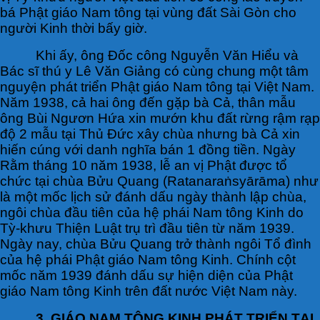
bá Phật giáo Nam tông tại vùng đất Sài Gòn cho
người Kinh thời bấy giờ.
Khi ấy, ông Đốc công Nguyễn Văn Hiểu và
Bác sĩ thú y Lê Văn Giảng có cùng chung một tâm
nguyện phát triển Phật giáo Nam tông tại Việt Nam.
Năm 1938, cả hai ông đến gặp bà Cả, thân mẫu
ông Bùi Ngươn Hứa xin mướn khu đất rừng rậm rạp
độ 2 mẫu tại Thủ Đức xây chùa nhưng bà Cả xin
hiến cúng với danh nghĩa bán 1 đồng tiền. Ngày
Rằm tháng 10 năm 1938, lễ an vị Phật được tổ
chức tại chùa Bửu Quang (Ratanaraṅsyārāma) như
là một mốc lịch sử đánh dấu ngày thành lập chùa,
ngôi chùa đầu tiên của hệ phái Nam tông Kinh do
Tỳ-khưu Thiện Luật trụ trì đầu tiên từ năm 1939.
Ngày nay, chùa Bửu Quang trở thành ngôi Tổ đình
của hệ phái Phật giáo Nam tông Kinh. Chính cột
mốc năm 1939 đánh dấu sự hiện diện của Phật
giáo Nam tông Kinh trên đất nước Việt Nam này.
3. GIÁO NAM TÔNG KINH PHÁT TRIỂN TẠI