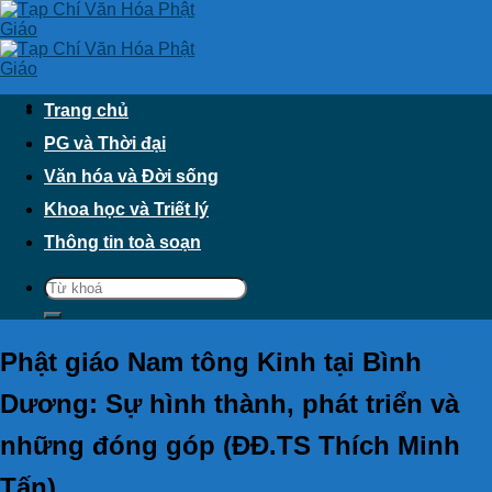
Skip
to
content
Trang chủ
PG và Thời đại
Văn hóa và Đời sống
Khoa học và Triết lý
Thông tin toà soạn
Phật giáo Nam tông Kinh tại Bình
Dương: Sự hình thành, phát triển và
những đóng góp (ĐĐ.TS Thích Minh
Tấn)