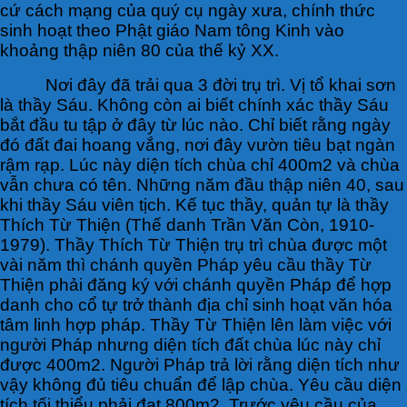
cứ cách mạng của quý cụ ngày xưa, chính thức
sinh hoạt theo Phật giáo Nam tông Kinh vào
khoảng thập niên 80 của thế kỷ XX.
Nơi đây đã trải qua 3 đời trụ trì. Vị tổ khai sơn
là thầy Sáu. Không còn ai biết chính xác thầy Sáu
bắt đầu tu tập ở đây từ lúc nào. Chỉ biết rằng ngày
đó đất đai hoang vắng, nơi đây vườn tiêu bạt ngàn
rậm rạp. Lúc này diện tích chùa chỉ 400m2 và chùa
vẫn chưa có tên. Những năm đầu thập niên 40, sau
khi thầy Sáu viên tịch. Kế tục thầy, quản tự là thầy
Thích Từ Thiện (Thế danh Trần Văn Còn, 1910-
1979). Thầy Thích Từ Thiện trụ trì chùa được một
vài năm thì chánh quyền Pháp yêu cầu thầy Từ
Thiện phải đăng ký với chánh quyền Pháp để hợp
danh cho cổ tự trở thành địa chỉ sinh hoạt văn hóa
tâm linh hợp pháp. Thầy Từ Thiện lên làm việc với
người Pháp nhưng diện tích đất chùa lúc này chỉ
được 400m2. Người Pháp trả lời rằng diện tích như
vậy không đủ tiêu chuẩn để lập chùa. Yêu cầu diện
tích tối thiểu phải đạt 800m2. Trước yêu cầu của