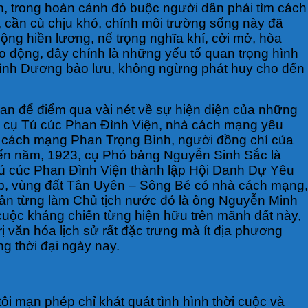
nh, trong hoàn cảnh đó buộc người dân phải tìm cách
, cần cù chịu khó, chính môi trường sống này đã
ng hiền lương, nể trọng nghĩa khí, cởi mở, hòa
ao động, đây chính là những yếu tố quan trọng hình
Bình Dương bảo lưu, không ngừng phát huy cho đến
ian để điểm qua vài nét về sự hiện diện của những
, cụ Tú cúc Phan Đình Viện, nhà cách mạng yêu
à cách mạng Phan Trọng Bình, người đồng chí của
ến năm, 1923, cụ Phó bảng Nguyễn Sinh Sắc là
ú cúc Phan Đình Viện thành lập Hội Danh Dự Yêu
p, vùng đất Tân Uyên – Sông Bé có nhà cách mạng,
ân từng làm Chủ tịch nước đó là ông Nguyễn Minh
i cuộc kháng chiến từng hiện hữu trên mãnh đất này,
 văn hóa lịch sử rất đặc trưng mà ít địa phương
g thời đại ngày nay.
i mạn phép chỉ khát quát tình hình thời cuộc và