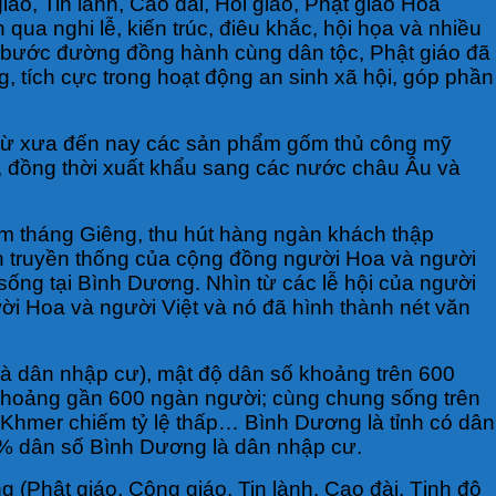
áo, Tin lành, Cao đài, Hồi giáo, Phật giáo Hòa
qua nghi lễ, kiến trúc, điêu khắc, hội họa và nhiều
rên bước đường đồng hành cùng dân tộc, Phật giáo đã
 tích cực trong hoạt động an sinh xã hội, góp phần
, từ xưa đến nay các sản phẩm gốm thủ công mỹ
ế, đồng thời xuất khẩu sang các nước châu Âu và
ằm tháng Giêng, thu hút hàng ngàn khách thập
nh truyền thống của cộng đồng người Hoa và người
sống tại Bình Dương. Nhìn từ các lễ hội của người
ời Hoa và người Việt và nó đã hình thành nét văn
và dân nhập cư), mật độ dân số khoảng trên 600
n khoảng gần 600 ngàn người; cùng chung sống trên
 Khmer chiếm tỷ lệ thấp… Bình Dương là tỉnh có dân
 50% dân số Bình Dương là dân nhập cư.
g (Phật giáo, Công giáo, Tin lành, Cao đài, Tịnh độ