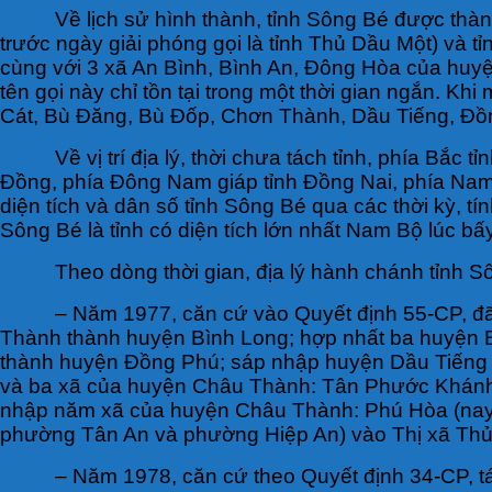
Về lịch sử hình thành, tỉnh Sông Bé được th
trước ngày giải phóng gọi là tỉnh Thủ Dầu Một) và 
cùng với 3 xã An Bình, Bình An, Đông Hòa của huyệ
tên gọi này chỉ tồn tại trong một thời gian ngắn. K
Cát, Bù Đăng, Bù Đốp, Chơn Thành, Dầu Tiếng, Đồng 
Về vị trí địa lý, thời chưa tách tỉnh, phía B
Đồng, phía Đông Nam giáp tỉnh Đồng Nai, phía Nam
diện tích và dân số tỉnh Sông Bé qua các thời kỳ, t
Sông Bé là tỉnh có diện tích lớn nhất Nam Bộ lúc bấy
Theo dòng thời gian, địa lý hành chánh tỉnh S
– Năm 1977, căn cứ vào Quyết định 55-CP, đã
Thành thành huyện Bình Long; hợp nhất ba huyện 
thành huyện Đồng Phú; sáp nhập huyện Dầu Tiếng 
và ba xã của huyện Châu Thành: Tân Phước Khánh,
nhập năm xã của huyện Châu Thành: Phú Hòa (nay 
phường Tân An và phường Hiệp An) vào Thị xã Thủ 
– Năm 1978, căn cứ theo Quyết định 34-CP, t