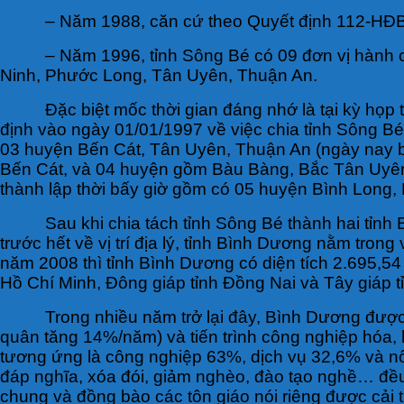
– Năm 1988, căn cứ theo Quyết định 112-HĐB
– Năm 1996, tỉnh Sông Bé có 09 đơn vị hành c
Ninh, Phước Long, Tân Uyên, Thuận An.
Đặc biệt mốc thời gian đáng nhớ là tại kỳ họ
định vào ngày 01/01/1997 về việc chia tỉnh Sông Bé
03 huyện Bến Cát, Tân Uyên, Thuận An (ngày nay 
Bến Cát, và 04 huyện gồm Bàu Bàng, Bắc Tân Uyên, 
thành lập thời bấy giờ gồm có 05 huyện Bình Long
Sau khi chia tách tỉnh Sông Bé thành hai tỉn
trước hết về vị trí địa lý, tỉnh Bình Dương nằm tr
năm 2008 thì tỉnh Bình Dương có diện tích 2.695,5
Hồ Chí Minh, Đông giáp tỉnh Đồng Nai và Tây giáp t
Trong nhiều năm trở lại đây, Bình Dương được 
quân tăng 14%/năm) và tiến trình công nghiệp hóa, h
tương ứng là công nghiệp 63%, dịch vụ 32,6% và n
đáp nghĩa, xóa đói, giảm nghèo, đào tạo nghề… đều
chung và đồng bào các tôn giáo nói riêng được cải t