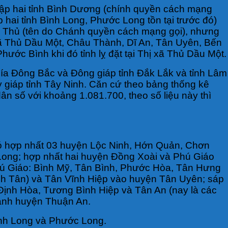
hập hai tỉnh Bình Dương (chính quyền cách mạng
 hai tỉnh Bình Long, Phước Long tồn tại trước đó)
nh Thủ (tên do Chánh quyền cách mạng gọi), nhưng
ị xã Thủ Dầu Một, Châu Thành, Dĩ An, Tân Uyên, Bến
ớc Bình khi đó tỉnh lỵ đặt tại Thị xã Thủ Dầu Một.
 phía Đông Bắc và Đông giáp tỉnh Đắk Lắk và tỉnh Lâm
giáp tỉnh Tây Ninh. Căn cứ theo bảng thống kê
dân số với khoảng 1.081.700, theo số liệu này thì
đó hợp nhất 03 huyện Lộc Ninh, Hớn Quản, Chơn
ong; hợp nhất hai huyện Đồng Xoài và Phú Giáo
ú Giáo: Bình Mỹ, Tân Bình, Phước Hòa, Tân Hưng
h Tân) và Tân Vĩnh Hiệp vào huyện Tân Uyên; sáp
ịnh Hòa, Tương Bình Hiệp và Tân An (nay là các
hành huyện Thuận An.
ình Long và Phước Long.