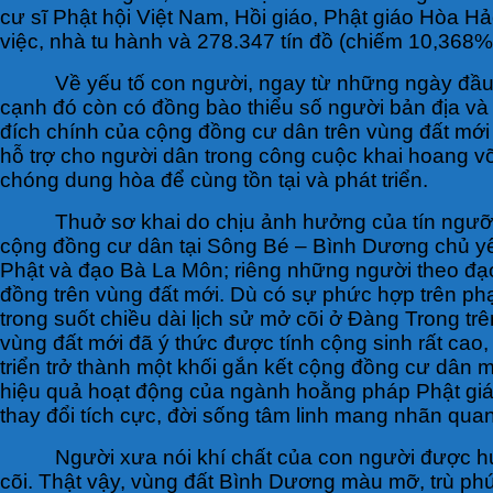
cư sĩ Phật hội Việt Nam, Hồi giáo, Phật giáo Hòa H
việc, nhà tu hành và 278.347 tín đồ (chiếm 10,368% 
Về yếu tố con người, ngay từ những ngày đầu
cạnh đó còn có đồng bào thiểu số người bản địa v
đích chính của cộng đồng cư dân trên vùng đất mới là
hỗ trợ cho người dân trong công cuộc khai hoang v
chóng dung hòa để cùng tồn tại và phát triển.
Thuở sơ khai do chịu ảnh hưởng của tín ngưỡn
cộng đồng cư dân tại Sông Bé – Bình Dương chủ yế
Phật và đạo Bà La Môn; riêng những người theo đ
đồng trên vùng đất mới. Dù có sự phức hợp trên ph
trong suốt chiều dài lịch sử mở cõi ở Đàng Trong tr
vùng đất mới đã ý thức được tính cộng sinh rất ca
triển trở thành một khối gắn kết cộng đồng cư dân m
hiệu quả hoạt động của ngành hoằng pháp Phật giá
thay đổi tích cực, đời sống tâm linh mang nhãn qua
Người xưa nói khí chất của con người được hu
cõi. Thật vậy, vùng đất Bình Dương màu mỡ, trù phú