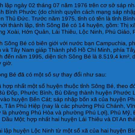
ành lập ngày 02 tháng 07 năm 1976 trên cơ sở sáp n
tỉnh Bình Phước (do chính quyền cách mạng sáp nhập
n Thủ Đức. Trước năm 1975, tỉnh có tên là tỉnh Bì
hi mới thành lập, tỉnh Sông Bé có 14 huyện, gồm: Th
Xoài, Hớn Quản, Lái Thiêu, Lộc Ninh, Phú Giáo, Phư
ắc tỉnh Sông Bé có biên giới với nước bạn Campuchia,
 và Tây Nam giáp Thành phố Hồ Chí Minh, phía Tây 
ính đến năm 1995, diện tích Sông Bé là 8.519,4 km², 
 giờ.
ông Bé đã có một số sự thay đổi như sau:
 hợp nhất một số huyện thuộc tỉnh Sông Bé, theo 
Bù Đốp, Phước Bình, Bù Đăng thành huyện Phước L
vào huyện Bến Cát; sáp nhập bốn xã của huyện Ph
 Tân Phú Hiệp (nay là các phường Phú Chánh, Vĩn
là phường Phú Hòa và phường Phú Lợi), Phú Mỹ, Đ
Dầu Một; hợp nhất hai huyện Lái Thiêu và Dĩ An t
ái lập huyện Lộc Ninh từ một số xã của hai huyện B