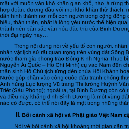
mặt với muôn vàn khó khăn gian khổ, nào là rừng th
hợp đoàn, đương đầu với mọi khó khăn thử thách, ng
dần hình thành nơi mỗi con người trong cộng đồng c
hiếu, thân thiện, nhất là lòng yêu nước thể hiện q
thành nên bản sắc văn hóa đặc thù của Bình Dương
thời đại ngày nay…
Trong nội dung nói về yếu tố con người, nhân
nhân vật lịch sử rất quan trọng trên vùng đất Sô
nước tham gia phong trào Đông Kinh Nghĩa Thục bị
Nguyễn Ái Quốc – Hồ Chí Minh) cụ vào Nam đến ch
thân sinh Hồ Chủ tịch từng đến chùa Hội Khánh ho
Nước góp phần vào công cuộc đấu tranh chống thực
Anh hùng Lực lượng Vũ trang Thi tướng Huỳnh Văn
Triết (Sáu Phong); ngoài ra, tại Bình Dương còn có 
và điều này khẳng định Bình Dương là một vùng đất 
nào có được, có thể nói đây là một trong những thà
II
. Bối cảnh xã hội và Phật giáo Việt Nam 
Nói về bối cảnh xã hội khoảng thời gian cận t