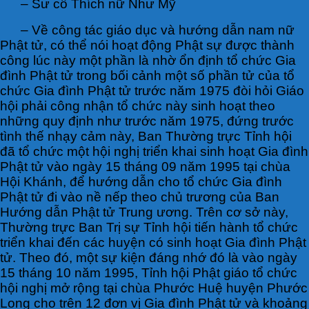
– Sư cô Thích nữ Như Mỹ
– Về công tác giáo dục và hướng dẫn nam nữ
Phật tử, có thể nói hoạt động Phật sự được thành
công lúc này một phần là nhờ ổn định tổ chức Gia
đình Phật tử trong bối cảnh một số phần tử của tổ
chức Gia đình Phật tử trước năm 1975 đòi hỏi Giáo
hội phải công nhận tổ chức này sinh hoạt theo
những quy định như trước năm 1975, đứng trước
tình thế nhạy cảm này, Ban Thường trực Tỉnh hội
đã tổ chức một hội nghị triển khai sinh hoạt Gia đình
Phật tử vào ngày 15 tháng 09 năm 1995 tại chùa
Hội Khánh, để hướng dẫn cho tổ chức Gia đình
Phật tử đi vào nề nếp theo chủ trương của Ban
Hướng dẫn Phật tử Trung ương. Trên cơ sở này,
Thường trực Ban Trị sự Tỉnh hội tiến hành tổ chức
triển khai đến các huyện có sinh hoạt Gia đình Phật
tử. Theo đó, một sự kiện đáng nhớ đó là vào ngày
15 tháng 10 năm 1995, Tỉnh hội Phật giáo tổ chức
hội nghị mở rộng tại chùa Phước Huệ huyện Phước
Long cho trên 12 đơn vị Gia đình Phật tử và khoảng