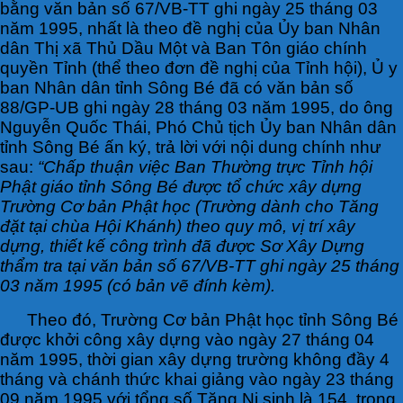
bằng văn bản số 67/VB-TT ghi ngày 25 tháng 03
năm 1995, nhất là theo đề nghị của Ủy ban Nhân
dân Thị xã Thủ Dầu Một và Ban Tôn giáo chính
quyền Tỉnh (thể theo đơn đề nghị của Tỉnh hội), Ủ y
ban Nhân dân tỉnh Sông Bé đã có văn bản số
88/GP-UB ghi ngày 28 tháng 03 năm 1995, do ông
Nguyễn Quốc Thái, Phó Chủ tịch Ủy ban Nhân dân
tỉnh Sông Bé ấn ký, trả lời với nội dung chính như
sau:
“Chấp thuận việc Ban Thường trực Tỉnh hội
Phật giáo tỉnh Sông Bé được tổ chức xây dựng
Trường Cơ bản Phật học (Trường dành cho Tăng
đặt tại chùa Hội Khánh) theo quy mô, vị trí xây
dựng, thiết kế công trình đã được Sơ Xây Dựng
thẩm tra tại văn bản số 67/VB-TT ghi ngày 25 tháng
03 năm 1995 (có bản vẽ đính kèm).
Theo đó, Trường Cơ bản Phật học tỉnh Sông Bé
được khởi công xây dựng vào ngày 27 tháng 04
năm 1995, thời gian xây dựng trường không đầy 4
tháng và chánh thức khai giảng vào ngày 23 tháng
09 năm 1995 với tổng số Tăng Ni sinh là 154, trong