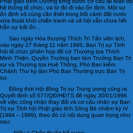
Phật giáo Bình Dương từng bước cơ cấu lại toàn bộ
hệ thống tổ chức, và từ đó đi vào ổn định. Một sự
ổn định vô cùng cần thiết trong bối cảnh đất nước
vừa thoát khỏi chiến tranh và xã hội vẫn chưa hết
hẳn sự bất ổn…
Sau ngày Hòa thượng Thích Trí Tấn viên tịch,
vào ngày 27 tháng 11 năm 1995, Ban Trị sự Tỉnh
hội tổ chức phiên họp đề cử Thượng tọa Thích
Minh Thiện, Quyền Trưởng ban làm Trưởng Ban Trị
sự và Thượng tọa Huệ Thông, Phó Ban kiêm
Chánh Thư ký làm Phó Ban Thường trực Ban Trị
sự.
Đồng thời Hội đồng Trị sự Trung ương cũng ra
Quyết định số 577/QĐ/HĐTS đề ngày 30/01/1996
về việc công nhận thay đổi và cơ cấu nhân sự Ban
Trị sự Tỉnh hội Phật giáo tỉnh Sông Bé nhiệm kỳ IV
(1994 – 1999), theo đó có nội dung quan trọng như
sau:
– Điều I: Chấp thuận bổ sung: