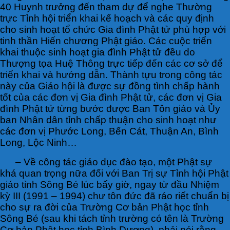
40 Huynh trưởng đến tham dự để nghe Thường
trực Tỉnh hội triển khai kế hoạch và các quy định
cho sinh hoạt tổ chức Gia đình Phật tử phù hợp với
tinh thần Hiến chương Phật giáo. Các cuộc triển
khai thuộc sinh hoạt gia đình Phật tử đều do
Thượng tọa Huệ Thông trực tiếp đến các cơ sở để
triển khai và hướng dẫn. Thành tựu trong công tác
này của Giáo hội là được sự đồng tình chấp hành
tốt của các đơn vị Gia đình Phật tử, các đơn vị Gia
đình Phật tử từng bước được Ban Tôn giáo và Ủy
ban Nhân dân tỉnh chấp thuận cho sinh hoạt như
các đơn vị Phước Long, Bến Cát, Thuận An, Bình
Long, Lộc Ninh…
– Về công tác giáo dục đào tạo, một Phật sự
khá quan trọng nữa đối với Ban Trị sự Tỉnh hội Phật
giáo tỉnh Sông Bé lúc bấy giờ, ngay từ đầu Nhiệm
kỳ III (1991 – 1994) chư tôn đức đã ráo riết chuẩn bị
cho sự ra đời của Trường Cơ bản Phật học tỉnh
Sông Bé (sau khi tách tỉnh trường có tên là Trường
Cơ bản Phật học tỉnh Bình Dương), phải nói rằng