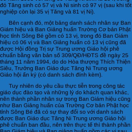
đó Tăng sinh có 57 vị và Ni sinh có 97 vị (sau khi tốt
nghiệp còn lại 35 vị Tăng và 81 vị Ni).
Bên cạnh đó, một bảng danh sách nhân sự Ban
Giám hiệu và Ban Giảng huấn Trường Cơ bản Phật
học tỉnh Sông Bé gồm có 13 vị, trong đó Ban Giám
hiệu có 06 vị và Ban Giảng huấn có 13 vị cũng đã
được Hội đồng Trị sự Trung ương Giáo hội phê
chuẩn bằng văn bản số 309/QĐ/HĐTS đề ngày 25
tháng 11 năm 1994, do do Hòa thượng Thích Thiện
Siêu, Trưởng Ban Giáo dục Tăng Ni Trung ương
Giáo hội ấn ký (có danh sách đính kèm).
Tuy nhiên do yêu cầu thực tiễn trong công tác
giáo dục đào tạo và những lý do khách quan khác,
nên thành phần nhân sự trong Ban Giám hiệu cũng
như Ban Giảng huấn của Trường Cơ bản Phật học
tỉnh Sông Bé đã có sự thay đổi so với danh sách
được Ban Giáo dục Tăng Ni Trung ương Giáo hội
phê chuẩn ban đầu, nên trên thực tế thì thành phần
Ban Giám hiệu và Ban giảng huấn gồm các vị sau