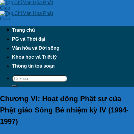
Skip
to
content
Trang chủ
PG và Thời đại
Văn hóa và Đời sống
Khoa học và Triết lý
Thông tin toà soạn
Chương VI: Hoạt động Phật sự của
Phật giáo Sông Bé nhiệm kỳ IV (1994-
1997)