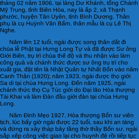
tháng 02 năm 1906, tại làng Dư Khánh, tổng Chánh
Mỹ Trung, tỉnh Biên Hòa, nay là ấp 2, xã Thạnh
phước, huyện Tân Uyên, tỉnh Bình Dương. Thân
phụ là cụ Huỳnh Văn Bẩm, thân mẫu là cụ Lê Thị
Nghe.
Năm lên 12 tuổi, ngài được song thân dắt đi
chùa lễ Phật tại Hưng Long Tự và đã được Sư ông
Giới Biên, trụ trì chùa thế độ và thu nhận vào làm
công quả và chánh thức được sư ông trụ trì cho
xuất gia, đặt tên là Nhật Quân tự Nhất Bổn vào năm
Canh Thân (1920); năm 1923, ngài được thọ giới
Sa di tại chùa Hưng Long. Đến năm 1925, ngài
chánh thức thọ Cụ Túc giới do Đại lão Hòa thượng
Tái Khai và làm Đàn đầu giới đàn tại chùa Hưng
Long.
Năm Đinh Mẹo 1927, Hòa thượng Bổn sư viên
tịch, lúc bấy giờ ngài được 22 tuổi, sau khi an táng
và đứng ra xây tháp bảy tầng thờ thầy Bổn sư, ngài
sắp xếp công việc giao lại cho huynh đệ rồi tiếp tục