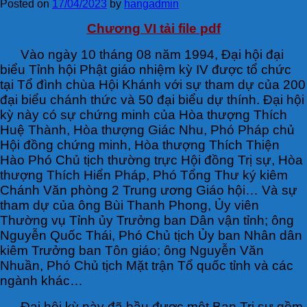
Posted on
17/04/2023
by
hangadmin
Chương VI tải file pdf
Vào ngày 10 tháng 08 năm 1994, Đại hội đại
biểu Tỉnh hội Phật giáo nhiệm kỳ IV được tổ chức
tại Tổ đình chùa Hội Khánh với sự tham dự của 200
đại biểu chánh thức và 50 đại biểu dự thính. Đại hội
kỳ này có sự chứng minh của Hòa thượng Thích
Huệ Thành, Hòa thượng Giác Nhu, Phó Pháp chủ
Hội đồng chứng minh, Hòa thượng Thích Thiện
Hào Phó Chủ tịch thường trực Hội đồng Trị sự, Hòa
thượng Thích Hiển Pháp, Phó Tổng Thư ký kiêm
Chánh Văn phòng 2 Trung ương Giáo hội… Và sự
tham dự của ông Bùi Thanh Phong, Ủy viên
Thường vụ Tỉnh ủy Trưởng ban Dân vận tỉnh; ông
Nguyễn Quốc Thái, Phó Chủ tịch Ủy ban Nhân dân
kiêm Trưởng ban Tôn giáo; ông Nguyễn Văn
Nhuần, Phó Chủ tịch Mặt trận Tổ quốc tỉnh và các
ngành khác…
Đại hội kỳ này đã bầu được một Ban Trị sự gồm