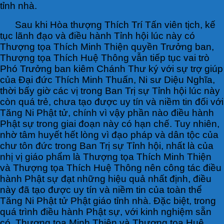
tỉnh nhà.
Sau khi Hòa thượng Thích Trí Tấn viên tịch, kế
tục lãnh đạo và điều hành Tỉnh hội lúc này có
Thượng tọa Thích Minh Thiện quyền Trưởng ban,
Thượng tọa Thích Huệ Thông vẫn tiếp tục vai trò
Phó Trưởng ban kiêm Chánh Thư ký với sự trợ giúp
của Đại đức Thích Minh Thuấn, Ni sư Diệu Nghĩa,
thời bấy giờ các vị trong Ban Trị sự Tỉnh hội lúc này
còn quá trẻ, chưa tạo được uy tín và niềm tin đối với
Tăng Ni Phật tử, chính vì vậy phần nào điều hành
Phật sự trong giai đoạn này có hạn chế. Tuy nhiên,
nhờ tâm huyết hết lòng vì đạo pháp và dân tộc của
chư tôn đức trong Ban Trị sự Tỉnh hội, nhất là của
nhị vị giáo phẩm là Thượng tọa Thích Minh Thiện
và Thượng tọa Thích Huệ Thông nên công tác điều
hành Phật sự đạt những hiệu quả nhất định, điều
này đã tạo được uy tín và niềm tin của toàn thể
Tăng Ni Phật tử Phật giáo tỉnh nhà. Đặc biệt, trong
quá trình điều hành Phật sự, với kinh nghiệm sẵn
có, Thượng tọa Minh Thiện và Thượng tọa Huệ