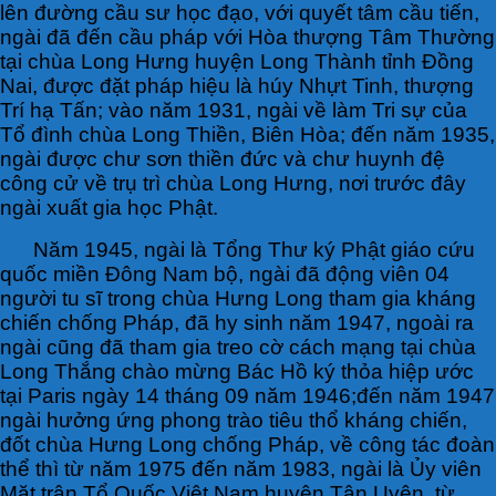
lên đường cầu sư học đạo, với quyết tâm cầu tiến,
ngài đã đến cầu pháp với Hòa thượng Tâm Thường
tại chùa Long Hưng huyện Long Thành tỉnh Đồng
Nai, được đặt pháp hiệu là húy Nhựt Tinh, thượng
Trí hạ Tấn; vào năm 1931, ngài về làm Tri sự của
Tổ đình chùa Long Thiền, Biên Hòa; đến năm 1935,
ngài được chư sơn thiền đức và chư huynh đệ
công cử về trụ trì chùa Long Hưng, nơi trước đây
ngài xuất gia học Phật.
Năm 1945, ngài là Tổng Thư ký Phật giáo cứu
quốc miền Đông Nam bộ, ngài đã động viên 04
người tu sĩ trong chùa Hưng Long tham gia kháng
chiến chống Pháp, đã hy sinh năm 1947, ngoài ra
ngài cũng đã tham gia treo cờ cách mạng tại chùa
Long Thắng chào mừng Bác Hồ ký thỏa hiệp ước
tại Paris ngày 14 tháng 09 năm 1946;đến năm 1947
ngài hưởng ứng phong trào tiêu thổ kháng chiến,
đốt chùa Hưng Long chống Pháp, về công tác đoàn
thể thì từ năm 1975 đến năm 1983, ngài là Ủy viên
Mặt trận Tổ Quốc Việt Nam huyện Tân Uyên, từ