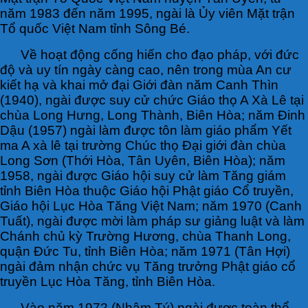
năm 1983 đến năm 1995, ngài là Ủy viên Mặt trận
Tổ quốc Việt Nam tỉnh Sông Bé.
Về hoạt động cống hiến cho đạo pháp, với đức
độ và uy tín ngày càng cao, nên trong mùa An cư
kiết hạ và khai mở đại Giới đàn năm Canh Thìn
(1940), ngài được suy cử chức Giáo thọ A Xà Lê tại
chùa Long Hưng, Long Thành, Biên Hòa; năm Đinh
Dậu (1957) ngài làm được tôn làm giáo phẩm Yết
ma A xà lê tại trường Chúc thọ Đại giới đàn chùa
Long Sơn (Thới Hòa, Tân Uyên, Biên Hòa); năm
1958, ngài được Giáo hội suy cử làm Tăng giám
tỉnh Biên Hòa thuộc Giáo hội Phật giáo Cổ truyền,
Giáo hội Lục Hòa Tăng Việt Nam; năm 1970 (Canh
Tuất), ngài được mời làm pháp sư giảng luật và làm
Chánh chủ kỳ Trường Hương, chùa Thanh Long,
quận Đức Tu, tỉnh Biên Hòa; năm 1971 (Tân Hợi)
ngài đảm nhận chức vụ Tăng trưởng Phật giáo cổ
truyền Lục Hòa Tăng, tỉnh Biên Hòa.
Vào năm 1972 (Nhâm Tý) ngài được toàn thể