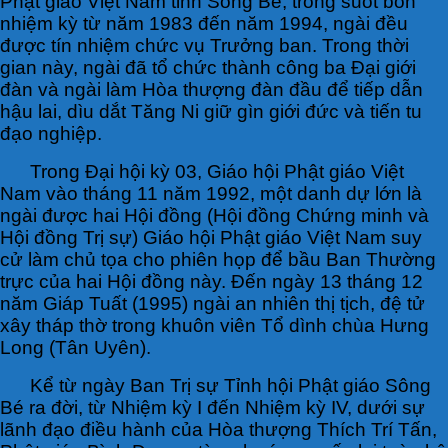
Phật giáo Việt Nam tỉnh Sông Bé, trong suốt bốn
nhiệm kỳ từ năm 1983 đến năm 1994, ngài đều
được tín nhiệm chức vụ Trưởng ban. Trong thời
gian này, ngài đã tổ chức thành công ba Đại giới
đàn và ngài làm Hòa thượng đàn đầu để tiếp dẫn
hậu lai, dìu dắt Tăng Ni giữ gìn giới đức và tiến tu
đạo nghiệp.
Trong Đại hội kỳ 03, Giáo hội Phật giáo Việt
Nam vào tháng 11 năm 1992, một danh dự lớn là
ngài được hai Hội đồng (Hội đồng Chứng minh và
Hội đồng Trị sự) Giáo hội Phật giáo Việt Nam suy
cử làm chủ tọa cho phiên họp để bầu Ban Thường
trực của hai Hội đồng này. Đến ngày 13 tháng 12
năm Giáp Tuất (1995) ngài an nhiên thị tịch, đệ tử
xây tháp thờ trong khuôn viên Tổ dình chùa Hưng
Long (Tân Uyên).
Kể từ ngày Ban Trị sự Tỉnh hội Phật giáo Sông
Bé ra đời, từ Nhiệm kỳ I đến Nhiệm kỳ IV, dưới sự
lãnh đạo điều hành của Hòa thượng Thích Trí Tấn,