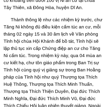
có khoảng trên dưới 100 vị Ni an cư tại chùa
Tây Thiên, xã Đông Hòa, huyện Dĩ An.
Thành thông lệ như các nhiệm kỳ trước, chư
Tăng Ni không đủ điều kiện cấm túc an cư, mỗi
tháng 02 ngày 15 và 30 âm lịch về Văn phòng
Tỉnh hội chùa Hội Khánh để bồ tát, Tỉnh hội sẽ
lập thủ tục xin cấp Chứng điệp an cư cho Tăng
Ni cấm túc. Trong nhiệm kỳ này, qua 04 mùa an
cư kiết hạ, chư tôn giáo phẩm trong Ban Trị sự
Tỉnh hội cùng quý vị giảng sự trong Ban Hoằng
pháp của Tỉnh hội như quý Thượng tọa Thích
Huệ Thông, Thượng tọa Thích Minh Thuấn,
Thượng tọa Thích Thiện Duyên, Đại đức Thích
Minh Nghĩa, Đại đức Thích Minh Vũ, Đại đức
Thích Chiếu Hội luân phiên thuyết giảng. Ngoài