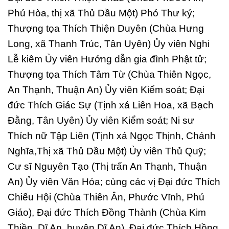
Phú Hòa, thị xã Thủ Dầu Một) Phó Thư ký;
Thượng tọa Thích Thiện Duyên (Chùa Hưng
Long, xã Thanh Trúc, Tân Uyên) Ủy viên Nghi
Lễ kiêm Ủy viên Hướng dẫn gia đình Phật tử;
Thượng tọa Thích Tâm Từ (Chùa Thiên Ngọc,
An Thạnh, Thuận An) Ủy viên Kiểm soát; Đại
đức Thích Giác Sự (Tịnh xá Liên Hoa, xã Bạch
Đằng, Tân Uyên) Ủy viên Kiểm soát; Ni sư
Thích nữ Tập Liên (Tịnh xá Ngọc Thịnh, Chánh
Nghĩa,Thị xã Thủ Dầu Một) Ủy viên Thủ Quỹ;
Cư sĩ Nguyên Tạo (Thị trấn An Thạnh, Thuận
An) Ủy viên Văn Hóa; cùng các vị Đại đức Thích
Chiếu Hội (Chùa Thiên Ân, Phước Vĩnh, Phú
Giáo), Đại đức Thích Đồng Thành (Chùa Kim
Thiền, Dĩ An, huyện Dĩ An), Đại đức Thích Hồng