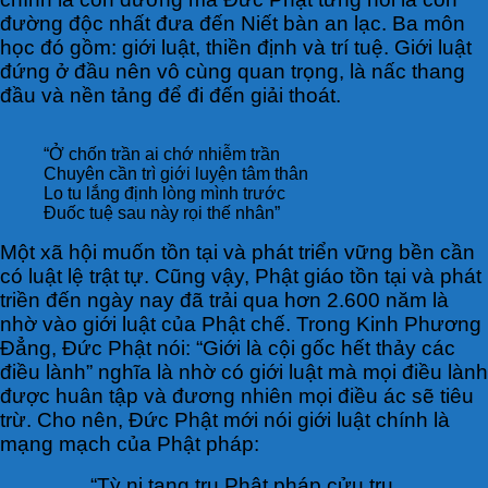
đường độc nhất đưa đến Niết bàn an lạc. Ba môn
học đó gồm: giới luật, thiền định và trí tuệ. Giới luật
đứng ở đầu nên vô cùng quan trọng, là nấc thang
đầu và nền tảng để đi đến giải thoát.
“Ở chốn trần ai chớ nhiễm trần
Chuyên cần trì giới luyện tâm thân
Lo tu lắng định lòng mình trước
Đuốc tuệ sau này rọi thế nhân”
Một xã hội muốn tồn tại và phát triển vững bền cần
có luật lệ trật tự. Cũng vậy, Phật giáo tồn tại và phát
triền đến ngày nay đã trải qua hơn 2.600 năm là
nhờ vào giới luật của Phật chế. Trong Kinh Phương
Đẳng, Đức Phật nói: “Giới là cội gốc hết thảy các
điều lành” nghĩa là nhờ có giới luật mà mọi điều lành
được huân tập và đương nhiên mọi điều ác sẽ tiêu
trừ. Cho nên, Đức Phật mới nói giới luật chính là
mạng mạch của Phật pháp:
“Tỳ ni tạng trụ Phật pháp cửu trụ