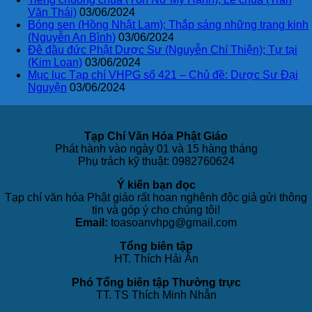
Văn Thái)
03/06/2024
Bóng sen (Hồng Nhật Lam); Thắp sáng những trang kinh
(Nguyễn An Bình)
03/06/2024
Đê đầu đức Phật Dược Sư (Nguyễn Chí Thiện); Tự tại
(Kim Loan)
03/06/2024
Mục lục Tạp chí VHPG số 421 – Chủ đề: Dược Sư Đại
Nguyện
03/06/2024
Tạp Chí Văn Hóa Phật Giáo
Phát hành vào ngày 01 và 15 hàng tháng
Phụ trách kỹ thuật: 0982760624
Ý kiến bạn đọc
Tạp chí văn hóa Phật giáo rất hoan nghênh độc giả gửi thông
tin và góp ý cho chúng tôi!
Email:
toasoanvhpg@gmail.com
Tổng biên tập
HT. Thích Hải Ấn
Phó Tổng biên tập Thường trực
TT. TS Thích Minh Nhẫn