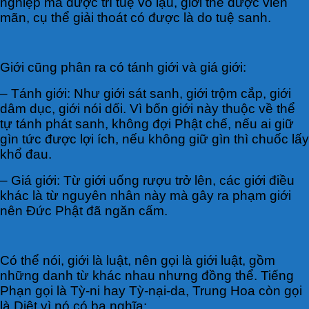
nghiệp mà được trí tuệ vô lậu, giới thể được viên
mãn, cụ thể giải thoát có được là do tuệ sanh.
Giới cũng phân ra có tánh giới và giá giới:
– Tánh giới: Như giới sát sanh, giới trộm cắp, giới
dâm dục, giới nói dối. Vì bốn giới này thuộc về thể
tự tánh phát sanh, không đợi Phật chế, nếu ai giữ
gìn tức được lợi ích, nếu không giữ gìn thì chuốc lấy
khổ đau.
– Giá giới: Từ giới uống rượu trở lên, các giới điều
khác là từ nguyên nhân này mà gây ra phạm giới
nên Đức Phật đã ngăn cấm.
Có thể nói, giới là luật, nên gọi là giới luật, gồm
những danh từ khác nhau nhưng đồng thể. Tiếng
Phạn gọi là Tỳ-ni hay Tỳ-nại-da, Trung Hoa còn gọi
là Diệt vì nó có ba nghĩa: