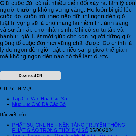
Giữ cuộc đời có rất nhiều biến đổi xảy ra, tâm lý con
người thường không vững vàng. Họ luôn bị gió lốc
cuộc đời cuốn trôi theo nẽo dữ. thì ngọn đèn giới
luật hi vọng sẽ là chỗ mang lại niềm tin, ánh sáng
và sự ấm áp cho nhân sinh. Chỉ có sự tu tập và
hành trì giới luật mới giúp cho con người đững giữ
giông tố cuộc đời mới vững chãi được. Đó chính là
lý do ngọn đèn giới luật chiếu sáng giữa thế gian
mà không ngọn đèn nào có thể làm được.
Download QR
CHUYÊN MỤC
Tạp Chí Văn Hoá Các Số
Mục Lục Chủ Đề Các Số
Bài viết mới
PHẬT SỰ ONLINE – NỀN TẢNG TRUYỀN THÔNG
PHẬT GIÁO TRONG THỜI ĐẠI SỐ
05/06/2024
Tiếng chuông chùa (Tôn Nữ Mỹ Hạnh); Lễ chùa (Trần