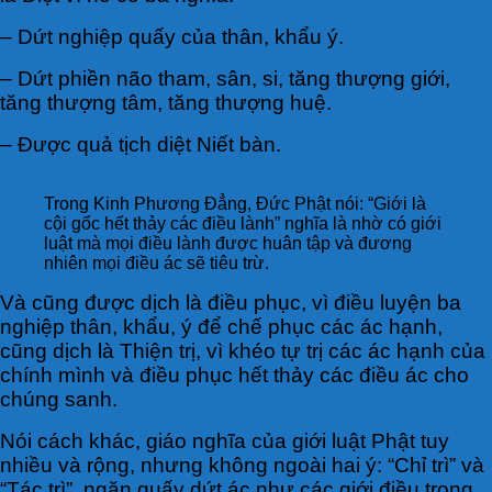
– Dứt nghiệp quấy của thân, khẩu ý.
– Dứt phiền não tham, sân, si, tăng thượng giới,
tăng thượng tâm, tăng thượng huệ.
– Được quả tịch diệt Niết bàn.
Trong Kinh Phương Đẳng, Đức Phật nói: “Giới là
cội gốc hết thảy các điều lành” nghĩa là nhờ có giới
luật mà mọi điều lành được huân tập và đương
nhiên mọi điều ác sẽ tiêu trừ.
Và cũng được dịch là điều phục, vì điều luyện ba
nghiệp thân, khẩu, ý để chế phục các ác hạnh,
cũng dịch là Thiện trị, vì khéo tự trị các ác hạnh của
chính mình và điều phục hết thảy các điều ác cho
chúng sanh.
Nói cách khác, giáo nghĩa của giới luật Phật tuy
nhiều và rộng, nhưng không ngoài hai ý: “Chỉ trì” và
“Tác trì”, ngăn quấy dứt ác như các giới điều trong