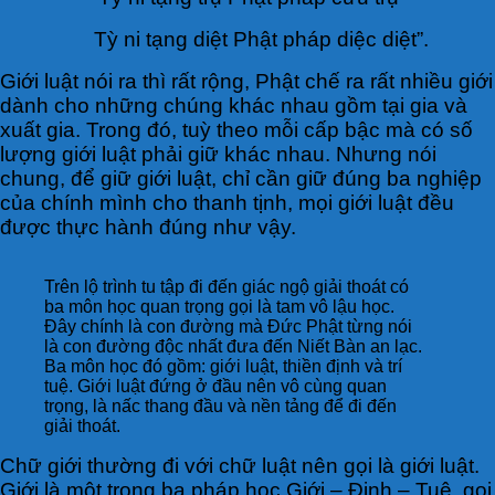
Tỳ ni tạng diệt Phật pháp diệc diệt”.
Giới luật nói ra thì rất rộng, Phật chế ra rất nhiều giới
dành cho những chúng khác nhau gồm tại gia và
xuất gia. Trong đó, tuỳ theo mỗi cấp bậc mà có số
lượng giới luật phải giữ khác nhau. Nhưng nói
chung, để giữ giới luật, chỉ cần giữ đúng ba nghiệp
của chính mình cho thanh tịnh, mọi giới luật đều
được thực hành đúng như vậy.
Trên lộ trình tu tập đi đến giác ngộ giải thoát có
ba môn học quan trọng gọi là tam vô lậu học.
Đây chính là con đường mà Đức Phật từng nói
là con đường độc nhất đưa đến Niết Bàn an lạc.
Ba môn học đó gồm: giới luật, thiền định và trí
tuệ. Giới luật đứng ở đầu nên vô cùng quan
trọng, là nấc thang đầu và nền tảng để đi đến
giải thoát.
Chữ giới thường đi với chữ luật nên gọi là giới luật.
Giới là một trong ba pháp học Giới – Định – Tuệ, gọi