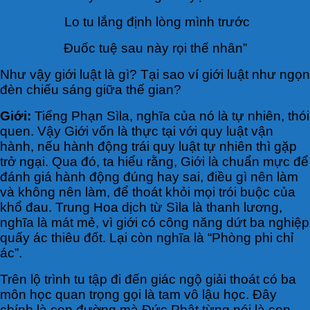
Lo tu lắng định lòng mình trước
Đuốc tuệ sau này rọi thế nhân”
Như vậy giới luật là gì? Tại sao ví giới luật như ngọn
đèn chiếu sáng giữa thế gian?
Giới:
Tiếng Phạn Sìla, nghĩa của nó là tự nhiên, thói
quen. Vậy Giới vốn là thực tại với quy luật vận
hành, nếu hành động trái quy luật tự nhiên thì gặp
trở ngại. Qua đó, ta hiểu rằng, Giới là chuẩn mực để
đánh giá hành động đúng hay sai, điều gì nên làm
và không nên làm, để thoát khỏi mọi trói buộc của
khổ đau. Trung Hoa dịch từ Sìla là thanh lương,
nghĩa là mát mẻ, vì giới có công năng dứt ba nghiệp
quấy ác thiêu đốt. Lại còn nghĩa là “Phòng phi chỉ
ác”.
Trên lộ trình tu tập đi đến giác ngộ giải thoát có ba
môn học quan trọng gọi là tam vô lậu học. Đây
chính là con đường mà Đức Phật từng nói là con