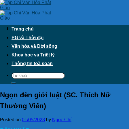
Skip
to
content
Trang chủ
PG và Thời đại
Văn hóa và Đời sống
Khoa học và Triết lý
Thông tin toà soạn
Ngọn đèn giới luật (SC. Thích Nữ
Thường Viên)
Posted on
01/05/2023
by
Ngọc Chí