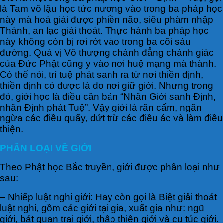
là Tam vô lậu học tức nương vào trong ba pháp học
này mà hoá giải được phiền não, siêu phàm nhập
Thánh, an lạc giải thoát. Thực hành ba pháp học
này không còn bị rơi rớt vào trong ba cõi sáu
đường. Quả vị Vô thượng chánh đẳng chánh giác
của Đức Phật cũng y vào nơi huệ mạng mà thành.
Có thể nói, trí tuệ phát sanh ra từ nơi thiền định,
thiền định có được là do nơi giữ giới. Nhưng trong
đó, giới học là điều căn bản “Nhân Giới sanh Định,
nhân Định phát Tuệ”. Vậy giới là răn cấm, ngăn
ngừa các điều quấy, dứt trừ các điều ác và làm điều
thiện.
PHÂN LOẠI VỀ GIỚI
Theo Phật học Bắc truyền, giới được phân loại như
sau:
– Nhiếp luật nghi giới: Hay còn gọi là Biệt giải thoát
luật nghi, gồm các giới tại gia, xuất gia như: ngũ
giới, bát quan trai giới, thập thiện giới và cụ túc giới.