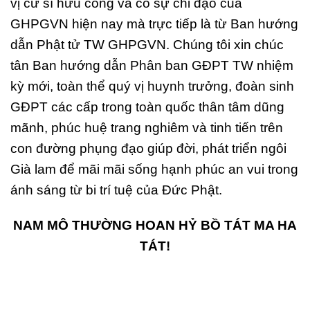
vị cư sĩ hữu công và có sự chỉ đạo của
GHPGVN hiện nay mà trực tiếp là từ Ban hướng
dẫn Phật tử TW GHPGVN. Chúng tôi xin chúc
tân Ban hướng dẫn Phân ban GĐPT TW nhiệm
kỳ mới, toàn thể quý vị huynh trưởng, đoàn sinh
GĐPT các cấp trong toàn quốc thân tâm dũng
mãnh, phúc huệ trang nghiêm và tinh tiến trên
con đường phụng đạo giúp đời, phát triển ngôi
Già lam để mãi mãi sống hạnh phúc an vui trong
ánh sáng từ bi trí tuệ của Đức Phật.
NAM MÔ THƯỜNG HOAN HỶ BỒ TÁT MA HA
TÁT!