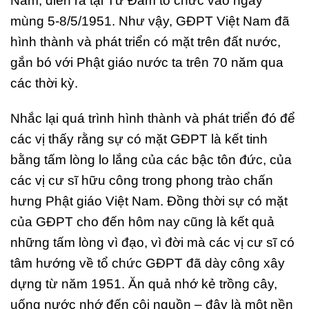
Nam, diễn ra tại Từ Đàm tổ chức vào ngày
mùng 5-8/5/1951. Như vậy, GĐPT Việt Nam đã
hình thành và phát triển có mặt trên đất nước,
gắn bó với Phật giáo nước ta trên 70 năm qua
các thời kỳ.
Nhắc lại quá trình hình thành và phát triển đó để
các vị thấy rằng sự có mặt GĐPT là kết tinh
bằng tấm lòng lo lắng của các bậc tôn đức, của
các vị cư sĩ hữu công trong phong trào chấn
hưng Phật giáo Việt Nam. Đồng thời sự có mặt
của GĐPT cho đến hôm nay cũng là kết quả
những tấm lòng vì đạo, vì đời mà các vị cư sĩ có
tâm hướng về tổ chức GĐPT đã dày công xây
dựng từ năm 1951. Ăn quả nhớ kẻ trồng cây,
uống nước nhớ đến cội nguồn – đây là một nền