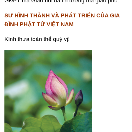
GĐPT mà Giáo hội đã tin tưởng mà giao phó.
SỰ HÌNH THÀNH VÀ PHÁT TRIỂN CỦA GIA
ĐÌNH PHẬT TỬ VIỆT NAM
Kính thưa toàn thể quý vị!