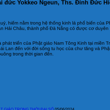
ại đức Yokkeo Ngeun, Ths. Đinh Đức Hi
u quý, hiếm nằm trong hệ thống kinh lá phổ biến củ
ận Hải Châu, thành phố Đà Nẵng có được cơ duyên b
.
 và phát triển của Phật giáo Nam Tông Kinh tại miền
 Lan đến với đời sống tu học của chư tăng và Phật t
buông trong thời gian đến.
T GIÁO TRONG THỜI ĐẠI SỐ
05/06/2024