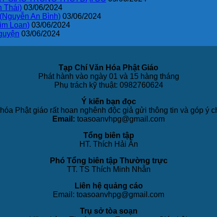
 Thái)
03/06/2024
 (Nguyễn An Bình)
03/06/2024
im Loan)
03/06/2024
guyện
03/06/2024
Tạp Chí Văn Hóa Phật Giáo
Phát hành vào ngày 01 và 15 hàng tháng
Phụ trách kỹ thuật: 0982760624
Ý kiến bạn đọc
hóa Phật giáo rất hoan nghênh độc giả gửi thông tin và góp ý c
Email:
toasoanvhpg@gmail.com
Tổng biên tập
HT. Thích Hải Ấn
Phó Tổng biên tập Thường trực
TT. TS Thích Minh Nhẫn
Liên hệ quảng cáo
Email: toasoanvhpg@gmail.com
Trụ sở tòa soạn