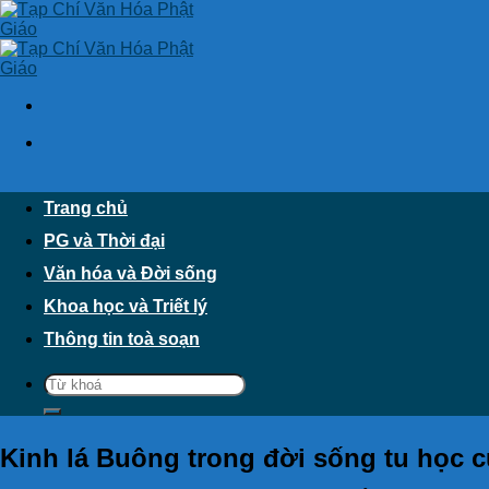
Skip
to
content
Trang chủ
PG và Thời đại
Văn hóa và Đời sống
Khoa học và Triết lý
Thông tin toà soạn
Kinh lá Buông trong đời sống tu học 