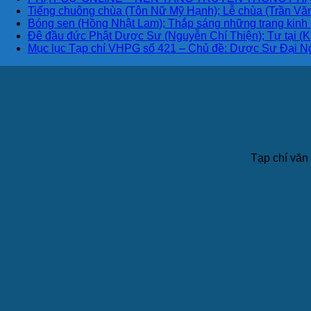
Tiếng chuông chùa (Tôn Nữ Mỹ Hạnh); Lễ chùa (Trần Văn
Bóng sen (Hồng Nhật Lam); Thắp sáng những trang kinh
Đê đầu đức Phật Dược Sư (Nguyễn Chí Thiện); Tự tại (K
Mục lục Tạp chí VHPG số 421 – Chủ đề: Dược Sư Đại N
Tạp chí văn 