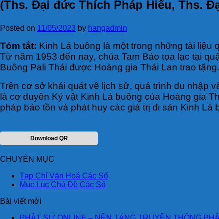
(Ths. Đại đức Thích Pháp Hiếu, Ths. Đ
Posted on
11/05/2023
by
hangadmin
Tóm tắt:
Kinh Lá buông là một trong những tài liệ
Từ năm 1953 đến nay, chùa Tam Bảo tọa lạc tại qu
Buông Pali Thái được Hoàng gia Thái Lan trao tặng
Trên cơ sở khái quát về lịch sử, quá trình du nhập
là cơ duyên Kỷ vật Kinh Lá buông của Hoàng gia Thái
pháp bảo tồn và phát huy các giá trị di sản Kinh Lá 
Download QR
CHUYÊN MỤC
Tạp Chí Văn Hoá Các Số
Mục Lục Chủ Đề Các Số
Bài viết mới
PHẬT SỰ ONLINE – NỀN TẢNG TRUYỀN THÔNG PHẬ