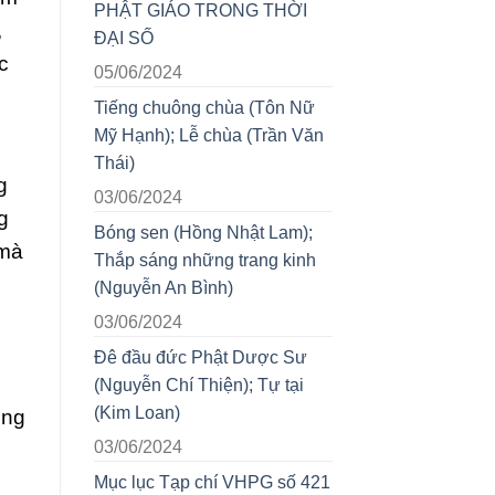
PHẬT GIÁO TRONG THỜI
,
ĐẠI SỐ
c
05/06/2024
Tiếng chuông chùa (Tôn Nữ
Mỹ Hạnh); Lễ chùa (Trần Văn
Thái)
g
03/06/2024
g
Bóng sen (Hồng Nhật Lam);
 mà
Thắp sáng những trang kinh
(Nguyễn An Bình)
03/06/2024
Đê đầu đức Phật Dược Sư
(Nguyễn Chí Thiện); Tự tại
(Kim Loan)
ông
03/06/2024
Mục lục Tạp chí VHPG số 421