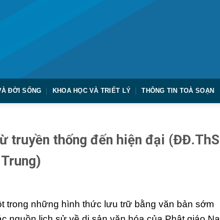
VÀ ĐỜI SỐNG
KHOA HỌC VÀ TRIẾT LÝ
THÔNG TIN TOÀ SOẠN
Từ truyền thống đến hiện đại (ĐĐ.ThS
 Trung)
ột trong những hình thức lưu trữ bằng văn bản sớm
 các nguồn lịch sử về di sản văn hóa của Phật giáo N