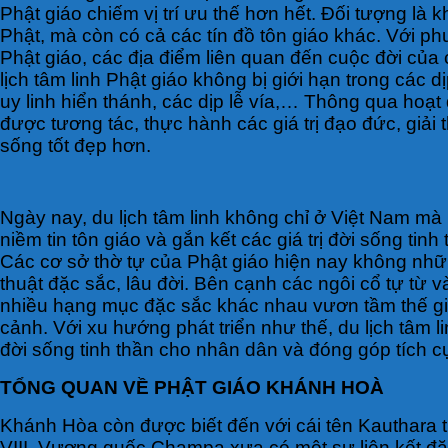
Phật giáo chiếm vị trí ưu thế hơn hết. Đối tượng là 
Phật, mà còn có cả các tín đồ tôn giáo khác. Với p
Phật giáo, các địa điểm liên quan đến cuộc đời của 
lịch tâm linh Phật giáo không bị giới hạn trong các 
uy linh hiển thánh, các dịp lễ vía,… Thông qua hoạ
được tương tác, thực hành các giá trị đạo đức, giải
sống tốt đẹp hơn.
Ngày nay, du lịch tâm linh không chỉ ở Việt Nam mà 
niềm tin tôn giáo và gắn kết các giá trị đời sống t
Các cơ sở thờ tự của Phật giáo hiện nay không những
thuật đặc sắc, lâu đời. Bên cạnh các ngôi cổ tự từ
nhiều hạng mục đặc sắc khác nhau vươn tầm thế giới.
cảnh. Với xu hướng phát triển như thế, du lịch tâm l
đời sống tinh thần cho nhân dân và đóng góp tích c
TỔNG QUAN VỀ PHẬT GIÁO KHÁNH HOÀ
Khánh Hòa còn được biết đến với cái tên Kauthara t
VIII. Vương quốc Champa xưa có một sự liên kết đặt 