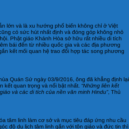
n lớn và là xu hướng phổ biến không chỉ ở Việt
áo cũng có sức hút nhất định và đóng góp không nhỏ
ã hội. Phật giáo Khánh Hòa sở hữu rất nhiều di tích
chiêm bái đến từ nhiều quốc gia và các địa phương
, gắn kết mối quan hệ trao đổi hợp tác song phương
hùa Quán Sứ ngày 03/9/2016, ông đã khẳng định lại
n kết quan trọng và nổi bật nhất.
“Những liên kết
giáo và các di tích của nền văn minh Hindu”
, Thủ
 hóa tâm linh làm cơ sở và mục tiêu đáp ứng nhu cầu
óc độ du lịch tâm linh gắn với tôn giáo và đức tin thì