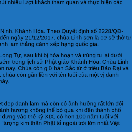
hút nhiều lượt khách tham quan và thực hiện các
n Ninh, Khánh Hòa. Theo Quyết định số 2228/QĐ-
đến ngày 21/12/2017, chùa Linh sơn là cơ sở thờ tự
danh lam thắng cảnh xếp hạng quốc gia.
ng Tự, sau khi bị hỏa hoạn và trùng tu lại dưới
 sớm trong lịch sử Phật giáo Khánh Hòa. Chùa Linh
ến nay. Chùa còn giữ bản Sắc tứ ở triều Bảo Đại và
 chùa còn gắn liền với tên tuổi của một vị danh
này.
t đẹp danh lam mà còn có ảnh hưởng rất lớn đối
hành hương không thể bỏ qua khi đến thành phố
dựng vào thế kỷ XIX, có hơn 100 năm tuổi với
“tượng kim thân Phật tổ ngoài trời lớn nhất Việt