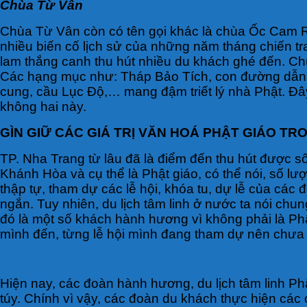
Chùa Từ Vân
Chùa Từ Vân còn có tên gọi khác là chùa Ốc Cam Ra
nhiều biến cố lịch sử của những năm tháng chiến t
lam thắng canh thu hút nhiều du khách ghé đến. Ch
Các hạng mục như: Tháp Bảo Tích, con đường dẫn x
cung, cầu Lục Độ,… mang đậm triết lý nhà Phật. Đâ
không hai này.
GÌN GIỮ CÁC GIÁ TRỊ VĂN HOÁ PHẬT GIÁO TRO
TP. Nha Trang từ lâu đã là điểm đến thu hút được số 
Khánh Hòa và cụ thể là Phật giáo, có thể nói, số l
thập tự, tham dự các lễ hội, khóa tu, dự lễ của các
ngắn. Tuy nhiên, du lịch tâm linh ở nước ta nói ch
đó là một số khách hành hương vì không phải là Phậ
mình đến, từng lễ hội mình đang tham dự nên chưa
Hiện nay, các đoàn hành hương, du lịch tâm linh Phậ
túy. Chính vì vậy, các đoàn du khách thực hiện các