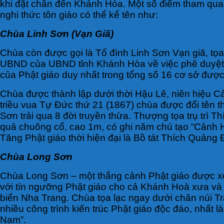
khi đặt chân đến Khánh Hòa. Một số điểm tham quan 
nghi thức tôn giáo có thể kể tên như:
Chùa Linh Sơn (Vạn Giã)
Chùa còn được gọi là Tổ đình Linh Sơn Vạn giã, tọ
UBND của UBND tỉnh Khánh Hòa về việc phê duyệt, c
của Phật giáo duy nhất trong tổng số 16 cơ sở được
Chùa được thành lập dưới thời Hậu Lê, niên hiệu Cả
triều vua Tự Đức thứ 21 (1867) chùa được đổi tên 
Sơn trải qua 8 đời truyền thừa. Thượng tọa trụ trì 
quả chuông cổ, cao 1m, có ghi năm chú tạo “Cảnh Hưn
Tăng Phật giáo thời hiện đại là Bồ tát Thích Quảng Đ
Chùa Long Sơn
Chùa Long Sơn – một thắng cảnh Phật giáo được xế
với tín ngưỡng Phật giáo cho cả Khánh Hoà xưa và
biển Nha Trang. Chùa tọa lạc ngay dưới chân núi 
nhiều công trình kiến trúc Phật giáo độc đáo, nhất l
Nam”.