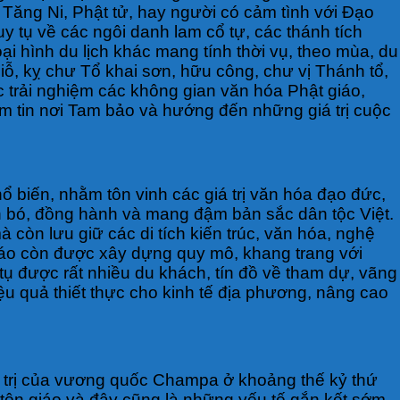
và Tăng Ni, Phật tử, hay người có cảm tình với Đạo
 tụ về các ngôi danh lam cổ tự, các thánh tích
i hình du lịch khác mang tính thời vụ, theo mùa, du
 giỗ, kỵ chư Tổ khai sơn, hữu công, chư vị Thánh tổ,
c trải nghiệm các không gian văn hóa Phật giáo,
ềm tin nơi Tam bảo và hướng đến những giá trị cuộc
ổ biến, nhằm tôn vinh các giá trị văn hóa đạo đức,
 gắn bó, đồng hành và mang đậm bản sắc dân tộc Việt.
 còn lưu giữ các di tích kiến trúc, văn hóa, nghệ
giáo còn được xây dựng quy mô, khang trang với
tụ được rất nhiều du khách, tín đồ về tham dự, vãng
iệu quả thiết thực cho kinh tế địa phương, nâng cao
nh trị của vương quốc Champa ở khoảng thế kỷ thứ
, tôn giáo và đây cũng là những yếu tố gắn kết sớm