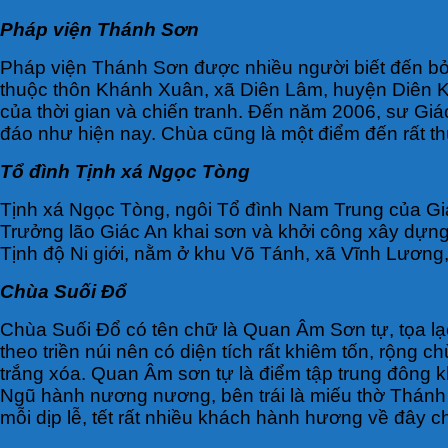
Pháp viện Thánh Sơn
Pháp viện Thánh Sơn được nhiều người biết đến bởi
thuộc thôn Khánh Xuân, xã Diên Lâm, huyện Diên 
của thời gian và chiến tranh. Đến năm 2006, sư Giác
đáo như hiện nay. Chùa cũng là một điểm đến rất th
Tổ đình Tịnh xá Ngọc Tòng
Tịnh xá Ngọc Tòng, ngôi Tổ đình Nam Trung của Giá
Trưởng lão Giác An khai sơn và khởi công xây dựng
Tịnh độ Ni giới, nằm ở khu Võ Tánh, xã Vĩnh Lương
Chùa Suối Đổ
Chùa Suối Đổ có tên chữ là Quan Âm Sơn tự, tọa l
theo triền núi nên có diện tích rất khiêm tốn, rộn
trắng xóa. Quan Âm sơn tự là điểm tập trung đông 
Ngũ hành nương nương, bên trái là miếu thờ Thánh M
mỗi dịp lễ, tết rất nhiều khách hành hương về đây c