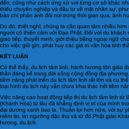
đến, cũng như cách ứng xử vơi từng cơ sở khác nhau
thiếu chuyên nghiệp và đầu tư về mặt nhân sự, phươ
báo chí phản ánh đôi nơi trong thời gian qua, ảnh h
Do đó, thiết nghĩ, chúng ta cần quan tâm nhiều hơn
người có thiện cảm với Đạo Phật. Đối với du khác
giao tiếp, thuyết minh, giới thiệu bằng ngoại ngữ ch
cho việc giữ gìn, phát huy các giá trị văn hóa tinh th
KẾT LUẬN
Có thể thấy, du lịch tâm linh, hành hương tôn giáo đa
thần đáng kể trong đời sống cộng đồng địa phương.
tiềm năng phát triển du lịch tâm linh rất lớn và cụ th
loại hình du lịch này vẫn chưa khai thác hết tiềm n
Việc nâng cao hoạt động tiếp thị du lịch tâm linh từ
(Khánh Hòa) từ lâu đã khẳng định vị trí của mình tro
đại dương xanh bao la. Thuận lợi hơn nữa, với sự 
niềm tin, tín ngưỡng đặc thù và từ đó Phật giáo K
hương, du lịch.