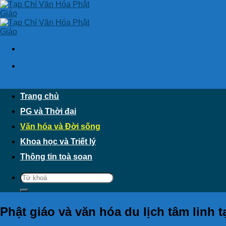
Skip
to
content
Trang chủ
PG và Thời đại
Văn hóa và Đời sống
Khoa học và Triết lý
Thông tin toà soạn
Phật giáo và văn hóa du lịch tâm linh 