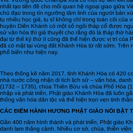
nhất tạo tiền đề cho mối quan hệ ngoại giao giữa V
chủ đạo trong tín ngưỡng tâm linh của người bản xứ
tụ nhiều học giả, tu sĩ không chỉ trong toàn cõi củ
huyện Diên Khánh có một số ngôi tháp cổ được ngư
sử văn hóa thì giả thuyết cho rằng đó là tháp thờ hà
đại từ thế kỷ thứ II cũng đã thể hiện được vị trí c
đã có mặt tại vùng đất Khánh Hòa từ rất sớm. Trên 
phổ biến như hiện nay.
Theo thống kê năm 2017, tỉnh Khánh Hòa có 420 cơ sở
nhà nước công nhận di tích lịch sử – văn hóa, dan
(1732 – 1735), chùa Thiên Bửu và chùa Phổ Hóa (
nhập và phát triển, Phật giáo Khánh Hòa đã luôn gắ
thống văn hóa dân tộc và thể hiện trọn vẹn tinh thầ
CÁC ĐIỂM HÀNH HƯƠNG PHẬT GIÁO NỔI BẬT 
Gần 400 năm hình thành và phát triển, Phật giáo Khá
danh lam thắng cảnh. Nhiều cơ sở, chùa, thiền viện 