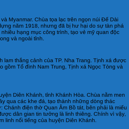
và Myanmar. Chùa tọa lạc trên ngọn núi Đế Dài
ựng năm 1918, nhưng đã bị hư hại do sự tàn phá
ết nhiều hạng mục công trình, tạo vẻ mỹ quan độc
ong và ngoài tỉnh.
nh lam thắng cảnh của TP. Nha Trang. Tịnh xá được
bao gồm Tổ đình Nam Trung, Tịnh xá Ngọc Tòng và
 huyện Diên Khánh, tỉnh Khánh Hòa. Chùa nằm men
chảy qua các khe đá, tạo thành những dòng thác
: Chánh điện thờ Quan Âm Bồ tát, bên phải là miếu
c dân gian tin tưởng là linh thiêng. Chính vì vậy,
âm linh nổi tiếng của huyện Diên Khánh.