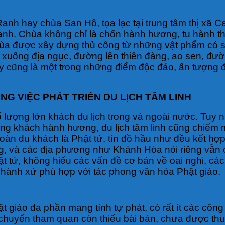
nh hay chùa San Hô, tọa lạc tại trung tâm thị xã 
ranh. Chùa không chỉ là chốn hành hương, tu hành t
ùa được xây dựng thủ công từ những vật phẩm có sẵ
uống địa ngục, đường lên thiên đàng, ao sen, đườ
y cũng là một trong những điểm độc đáo, ấn tượng 
NG VIỆC PHÁT TRIỂN DU LỊCH TÂM LINH
lượng lớn khách du lịch trong và ngoài nước. Tuy nhi
ượng khách hành hương, du lịch tâm linh cũng chiếm 
 đoàn du khách là Phật tử, tín đồ hầu như đều kết hợ
ung, và các địa phương như Khánh Hòa nói riêng vẫn
t tử, không hiểu các vấn đề cơ bản về oai nghi, các
 hành xử phù hợp với tác phong văn hóa Phật giáo.
t giáo đa phần mang tính tự phát, có rất ít các công
 chuyến tham quan còn thiếu bài bản, chưa được thuy