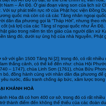
iệt Nam – Ấn Độ. Ở giai đoạn vàng son của lịch sử 
. Với sự phát triển rực rỡ của Phật học viện Đồng 
a vương quốc mà còn có cả các Tăng nhân ngoại quốc.
ời dân địa phương gọi là “Tháp Hời”, nhưng theo n
i cốt (xá lợi) của các Tăng sĩ ngoại quốc như Ấn Độ,
ủa Phật giáo trong niềm tin tôn giáo của người dân 
nền tảng đó, dưới sự ủng hộ của nhà Nguyễn, Phật gi
 với gần 1500 Tăng Ni [2]; trong đó, có rất nhiều n
h lam thắng cảnh, có thể kể đến như: chùa Hội Phư
1740 – 1747), chùa Linh Sơn (1761), chùa Bửu Ph
n bó, đồng hành cùng với nhân dân địa phương để gìn
n yêu nước, đấu tranh chống áp bức, xâm lược trong 
TẠI KHÁNH HOÀ
nh Hòa đã có hơn 400 cơ sở, trong đó có rất nhiều n
trở thành điểm đến không thể thiếu của các đoàn du 