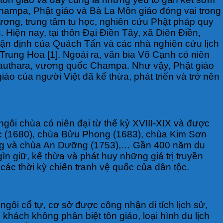
Champa, Phật giáo và Bà La Môn giáo đóng vai trong
Dương, trung tâm tu học, nghiên cứu Phật pháp quy
 Hiện nay, tại thôn Đại Điền Tây, xã Diên Điền,
hận định của Quách Tấn và các nhà nghiên cứu lịch
 Trung Hoa [1]. Ngoài ra, văn bia Võ Cạnh có niên
xứ Kauthara, vương quốc Champa. Như vậy, Phật giáo
áo của người Việt đã kế thừa, phát triển và trở nên
gôi chùa có niên đại từ thế kỷ XVIII-XIX và được
ớc (1680), chùa Bửu Phong (1683), chùa Kim Sơn
ong và chùa An Dưỡng (1753),… Gần 400 năm du
 giữ, kế thừa và phát huy những giá trị truyền
các thời kỳ chiến tranh vệ quốc của dân tộc.
gôi cổ tự, cơ sở được công nhận di tích lịch sử,
khách không phân biệt tôn giáo, loại hình du lịch