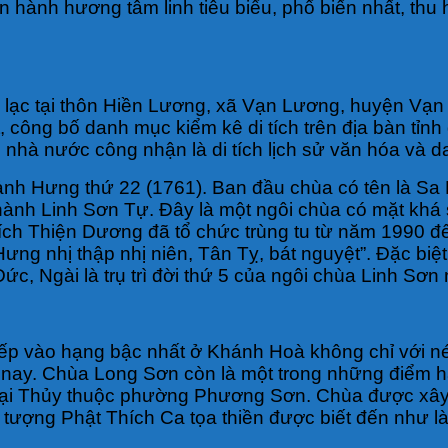
hành hương tâm linh tiêu biểu, phổ biến nhất, thu 
a lạc tại thôn Hiền Lương, xã Vạn Lương, huyện Vạ
ông bố danh mục kiểm kê di tích trên địa bàn tỉnh 
 nhà nước công nhận là di tích lịch sử văn hóa và 
nh Hưng thứ 22 (1761). Ban đầu chùa có tên là Sa Lo
thành Linh Sơn Tự. Đây là một ngôi chùa có mặt khá
Thích Thiện Dương đã tổ chức trùng tu từ năm 1990 đ
g nhị thập nhị niên, Tân Tỵ, bát nguyệt”. Đặc biệt,
ức, Ngài là trụ trì đời thứ 5 của ngôi chùa Linh Sơn 
p vào hạng bậc nhất ở Khánh Hoà không chỉ với né
 nay. Chùa Long Sơn còn là một trong những điểm 
Trại Thủy thuộc phường Phương Sơn. Chùa được xây 
à tượng Phật Thích Ca tọa thiền được biết đến như là 