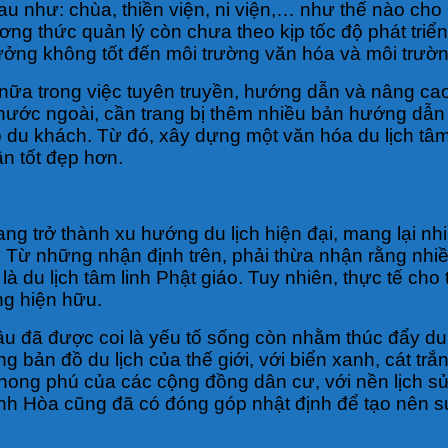
 như: chùa, thiền viện, ni viện,… như thế nào cho 
ng thức quản lý còn chưa theo kịp tốc độ phát triển
ưởng không tốt đến môi trường văn hóa và môi trường
 nữa trong việc tuyên truyền, hướng dẫn và nâng cao
h nước ngoài, cần trang bị thêm nhiều bản hướng d
o du khách. Từ đó, xây dựng một văn hóa du lịch tâm 
ần tốt đẹp hơn.
ng trở thành xu hướng du lịch hiện đại, mang lại nhiề
 Từ những nhận định trên, phải thừa nhận rằng nhiề
ể là du lịch tâm linh Phật giáo. Tuy nhiên, thực tế ch
ăng hiện hữu.
 lâu đã được coi là yếu tố sống còn nhằm thúc đẩy du
ng bản đồ du lịch của thế giới, với biển xanh, cát t
phong phú của các cộng đồng dân cư, với nền lịch 
hánh Hòa cũng đã có đóng góp nhật định để tạo nên 