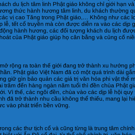
khách du lịch tâm linh Phật giáo không chỉ giới hạn 
hương thức hành hương tâm linh, du khách thường quy
các vị cao Tăng trong Phật giáo,… Không như các loạ
dịp lễ, tết cổ truyền mà còn được diễn ra vào các dịp
t động hành hương, các đối tượng khách du lịch đượ
 thoát của Phật giáo giúp họ cân bằng và củng cố ni
mở rộng ra toàn thế giới đang trở thành xu hướng ph
inh thần. Phật giáo Việt Nam đã có một quá trình dài
 giữ gìn bảo quản các giá trị văn hóa phi vật thể mà
 vài trăm đến hàng ngàn năm tuổi thì đền chùa Phật 
 Vì thế, các ngôi đền, chùa vào các dịp lễ hội quy 
inh đã trở thành nhu cầu không thể thiếu, mang lại h
ực vào phát triển bền vững.
rong các thư tịch cổ và cũng từng là trung tâm chí
biệt với Ấn Độ cổ đại, từ thể chế chính trị, văn hóa