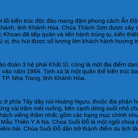
 lối kiến trúc độc đáo mang đậm phong cách Ấn Độ 
Khánh, tỉnh Khánh Hòa. Chùa Thánh Sơn được xây d
 Khoan đã tiếp quản và tiến hành trùng tu, kiến thi
ú vị, thu hút được số lượng lớn khách hành hương tr
o đoàn 3 hệ phái Khất Sĩ, cũng là một địa điểm da
 vào năm 1966. Tịnh xá là một quần thể kiến trúc 
, TP. Nha Trang, tỉnh Khánh Hòa.
ạc ở phía Tây dãy núi Hoàng Ngưu, thuộc địa phận
g chừng vài trăm mét vuông, bên cạnh dòng suối nhỏ 
khách viếng thăm nhất, gồm các hạng mục chính như
ẫu Thiên Y A Na. Chùa Suối Đỗ là một ngôi chùa đượ
hiêm bái. Chùa Suối Đỗ dần trở thành điểm du lịch t