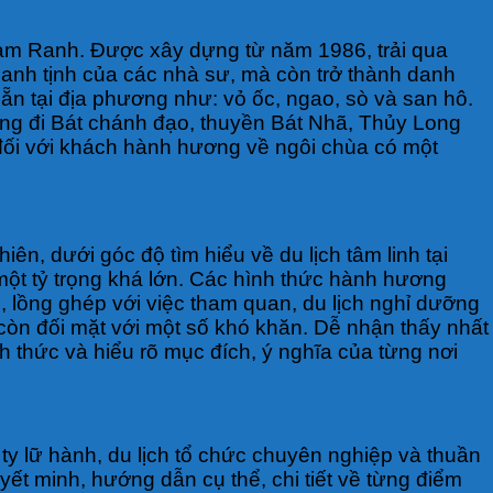
Cam Ranh. Được xây dựng từ năm 1986, trải qua
hanh tịnh của các nhà sư, mà còn trở thành danh
n tại địa phương như: vỏ ốc, ngao, sò và san hô.
ng đi Bát chánh đạo, thuyền Bát Nhã, Thủy Long
đối với khách hành hương về ngôi chùa có một
ên, dưới góc độ tìm hiểu về du lịch tâm linh tại
một tỷ trọng khá lớn. Các hình thức hành hương
p, lồng ghép với việc tham quan, du lịch nghỉ dưỡng
 còn đối mặt với một số khó khăn. Dễ nhận thấy nhất
h thức và hiểu rõ mục đích, ý nghĩa của từng nơi
 ty lữ hành, du lịch tổ chức chuyên nghiệp và thuần
ết minh, hướng dẫn cụ thể, chi tiết về từng điểm