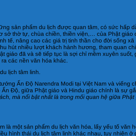
hững sản phẩm du lịch được quan tâm, có sức hấp dẫ
 cơ sở thờ tự, chùa chiền, thiền viện,… của Phật gi
inh tế, nâng cao các giá trị tinh thần cho đời sống x
 tự thu hút nhiều lượt khách hành hương, tham quan 
hật giáo đã và sẽ tiếp tục là sợi chỉ mềm xuyên suốt
 ra các nền văn hóa khác.
u lịch tâm linh.
tướng Ấn Độ Narendra Modi tại Việt Nam và viếng c
 Ấn Độ, giữa Phật giáo và Hindu giáo chính là sự gắ
ch, mà nổi bật nhất là trong mối quan hệ giữa Phật 
 xem là một sản phẩm du lịch văn hóa, lấy yếu tố văn
u hình thái du lịch tâm linh khác nhau, tuy nhiên ở g