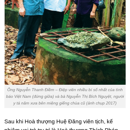
Ông Nguyễn Thanh Điềm – Điệp viên nhiều bí số nhất của tình
báo Việt Nam (đứng giữa) và bà Nguyễn Thị Bích Nguyệt, người
y tá năm xưa bên miệng giếng chùa cũ (ảnh chụp 2017)
Sau khi Hoà thượng Huệ Đăng viên tịch, kế