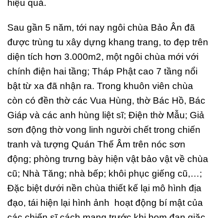
hiệu quả.
Sau gần 5 năm, tới nay ngôi chùa Bảo Ân đã
được trùng tu xây dựng khang trang, to đẹp trên
diện tích hơn 3.000m2, một ngôi chùa mới với
chính điện hai tầng; Tháp Phật cao 7 tầng nổi
bật từ xa đã nhận ra. Trong khuôn viên chùa
còn có đền thờ các Vua Hùng, thờ Bác Hồ, Bác
Giáp và các anh hùng liệt sĩ; Điện thờ Mẫu; Giả
sơn động thờ vong linh người chết trong chiến
tranh và tượng Quán Thế Âm trên nóc sơn
động; phòng trưng bày hiện vật bảo vật về chùa
cũ; Nhà Tăng; nhà bếp; khôi phục giếng cũ,…;
Đặc biệt dưới nền chùa thiết kế lại mô hình địa
đạo, tái hiện lại hình ảnh hoạt động bí mật của
các chiến sĩ cách mạng trước khi bom đạn giặc