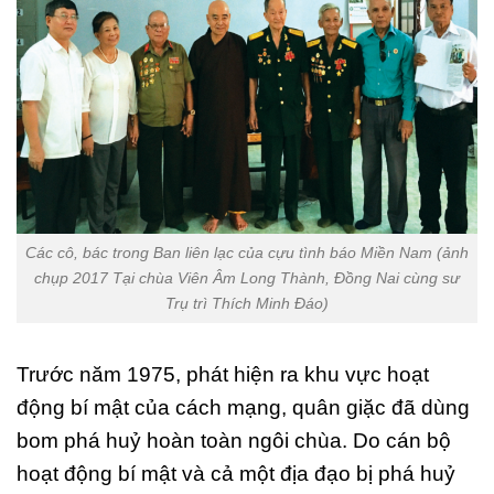
Các cô, bác trong Ban liên lạc của cựu tình báo Miền Nam (ảnh
chụp 2017 Tại chùa Viên Âm Long Thành, Đồng Nai cùng sư
Trụ trì Thích Minh Đáo)
Trước năm 1975, phát hiện ra khu vực hoạt
động bí mật của cách mạng, quân giặc đã dùng
bom phá huỷ hoàn toàn ngôi chùa. Do cán bộ
hoạt động bí mật và cả một địa đạo bị phá huỷ