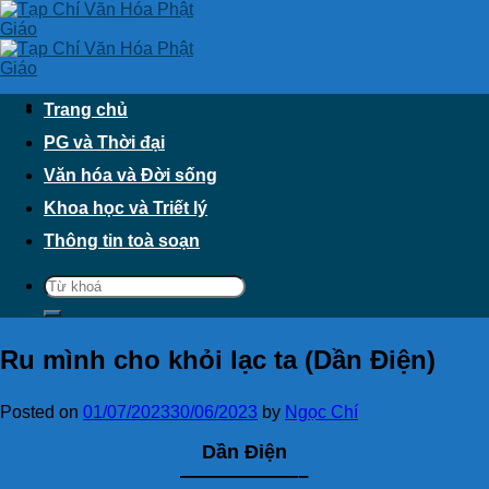
Skip
to
content
Trang chủ
PG và Thời đại
Văn hóa và Đời sống
Khoa học và Triết lý
Thông tin toà soạn
Ru mình cho khỏi lạc ta (Dần Điện)
Posted on
01/07/2023
30/06/2023
by
Ngọc Chí
Dần Điện
——————–