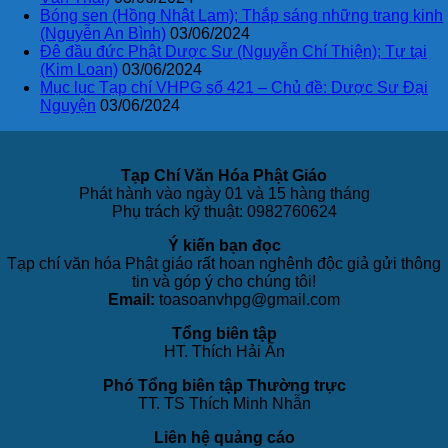
Bóng sen (Hồng Nhật Lam); Thắp sáng những trang kinh
(Nguyễn An Bình)
03/06/2024
Đê đầu đức Phật Dược Sư (Nguyễn Chí Thiện); Tự tại
(Kim Loan)
03/06/2024
Mục lục Tạp chí VHPG số 421 – Chủ đề: Dược Sư Đại
Nguyện
03/06/2024
Tạp Chí Văn Hóa Phật Giáo
Phát hành vào ngày 01 và 15 hàng tháng
Phụ trách kỹ thuật: 0982760624
Ý kiến bạn đọc
Tạp chí văn hóa Phật giáo rất hoan nghênh độc giả gửi thông
tin và góp ý cho chúng tôi!
Email:
toasoanvhpg@gmail.com
Tổng biên tập
HT. Thích Hải Ấn
Phó Tổng biên tập Thường trực
TT. TS Thích Minh Nhẫn
Liên hệ quảng cáo