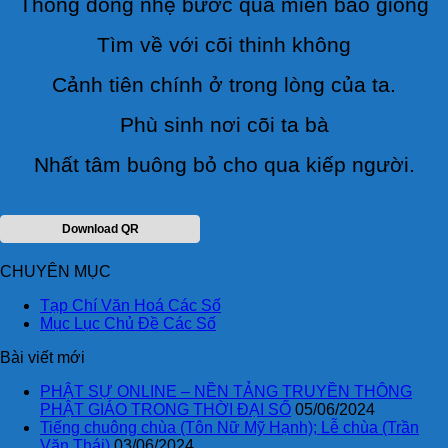
Thong dong nhẹ bước qua miền bão giông
Tìm về với cõi thinh không
Cảnh tiên chính ở trong lòng của ta.
Phù sinh nơi cõi ta bà
Nhất tâm buông bỏ cho qua kiếp người.
Download QR
CHUYÊN MỤC
Tạp Chí Văn Hoá Các Số
Mục Lục Chủ Đề Các Số
Bài viết mới
PHẬT SỰ ONLINE – NỀN TẢNG TRUYỀN THÔNG
PHẬT GIÁO TRONG THỜI ĐẠI SỐ
05/06/2024
Tiếng chuông chùa (Tôn Nữ Mỹ Hạnh); Lễ chùa (Trần
Văn Thái)
03/06/2024