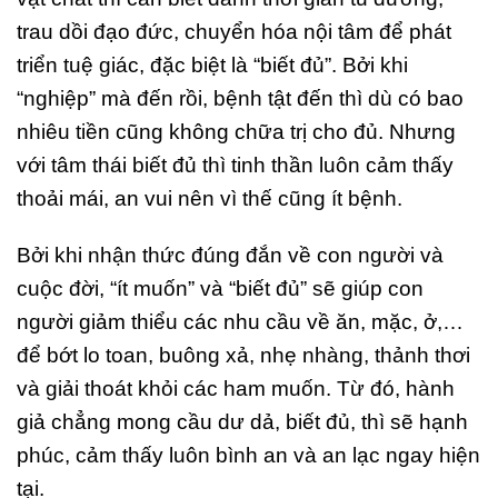
trau dồi đạo đức, chuyển hóa nội tâm để phát
triển tuệ giác, đặc biệt là “biết đủ”. Bởi khi
“nghiệp” mà đến rồi, bệnh tật đến thì dù có bao
nhiêu tiền cũng không chữa trị cho đủ. Nhưng
với tâm thái biết đủ thì tinh thần luôn cảm thấy
thoải mái, an vui nên vì thế cũng ít bệnh.
Bởi khi nhận thức đúng đắn về con người và
cuộc đời, “ít muốn” và “biết đủ” sẽ giúp con
người giảm thiểu các nhu cầu về ăn, mặc, ở,…
để bớt lo toan, buông xả, nhẹ nhàng, thảnh thơi
và giải thoát khỏi các ham muốn. Từ đó, hành
giả chẳng mong cầu dư dả, biết đủ, thì sẽ hạnh
phúc, cảm thấy luôn bình an và an lạc ngay hiện
tại.