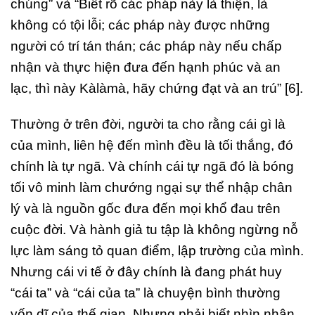
chúng” và “Biết rõ các pháp này là thiện, là
không có tội lỗi; các pháp này được những
người có trí tán thán; các pháp này nếu chấp
nhận và thực hiện đưa đến hạnh phúc và an
lạc, thì này Kàlàmà, hãy chứng đạt và an trú” [6].
Thường ở trên đời, người ta cho rằng cái gì là
của mình, liên hệ đến mình đều là tối thắng, đó
chính là tự ngã. Và chính cái tự ngã đó là bóng
tối vô minh làm chướng ngại sự thể nhập chân
lý và là nguồn gốc đưa đến mọi khổ đau trên
cuộc đời. Và hành giả tu tập là không ngừng nỗ
lực làm sáng tỏ quan điểm, lập trường của mình.
Nhưng cái vi tế ở đây chính là đang phát huy
“cái ta” và “cái của ta” là chuyện bình thường
vốn dĩ của thế gian. Nhưng phải biết nhìn nhận