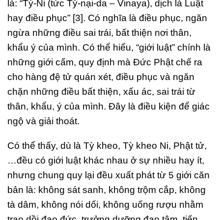
là: “Tỳ-Ni (tức Tỳ-nại-da – Vinaya), dịch là Luật
hay điều phục” [3]. Có nghĩa là điều phục, ngăn
ngừa những điều sai trái, bất thiện nơi thân,
khẩu ý của mình. Có thể hiểu, “giới luật” chính là
những giới cấm, quy định mà Đức Phật chế ra
cho hàng đệ tử quán xét, điều phục và ngăn
chặn những điều bất thiện, xấu ác, sai trái từ
thân, khẩu, ý của mình. Đây là điều kiện để giác
ngộ và giải thoát.
Có thể thấy, dù là Tỳ kheo, Tỳ kheo Ni, Phật tử,
…đều có giới luật khác nhau ở sự nhiều hay ít,
nhưng chung quy lại đều xuất phát từ 5 giới căn
bản là: không sát sanh, không trộm cắp, không
tà dâm, không nói dối, không uống rượu nhằm
trao dồi đạo đức, trưởng dưỡng đạo tâm, tiến