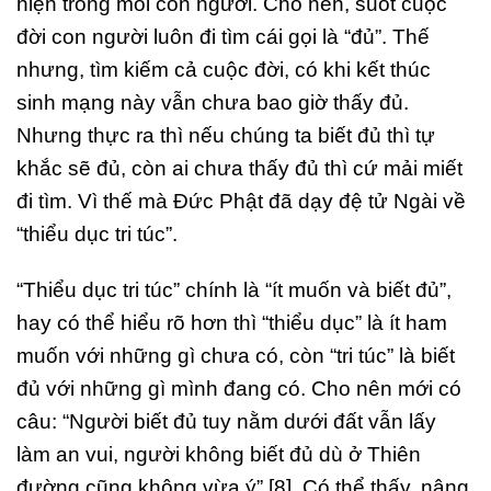
hiện trong mỗi con người. Cho nên, suốt cuộc
đời con người luôn đi tìm cái gọi là “đủ”. Thế
nhưng, tìm kiếm cả cuộc đời, có khi kết thúc
sinh mạng này vẫn chưa bao giờ thấy đủ.
Nhưng thực ra thì nếu chúng ta biết đủ thì tự
khắc sẽ đủ, còn ai chưa thấy đủ thì cứ mải miết
đi tìm. Vì thế mà Đức Phật đã dạy đệ tử Ngài về
“thiểu dục tri túc”.
“Thiểu dục tri túc” chính là “ít muốn và biết đủ”,
hay có thể hiểu rõ hơn thì “thiểu dục” là ít ham
muốn với những gì chưa có, còn “tri túc” là biết
đủ với những gì mình đang có. Cho nên mới có
câu: “Người biết đủ tuy nằm dưới đất vẫn lấy
làm an vui, người không biết đủ dù ở Thiên
đường cũng không vừa ý” [8]. Có thể thấy, nâng