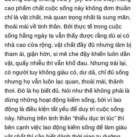
cao phẩm chất cuộc sống này không đơn thuần
chỉ là vật chất, mà quan trọng nhất là sung mãn,
thoải mái về tinh thần. Bởi thực tế trong cuộc
sống hằng ngày ta vẫn thấy được rằng dù ai có
nhà cao cửa rộng, vật chất đầy đủ nhưng tâm bị
tham ái, giận hờn, si mê che đậy khiến luôn dằn
vặt, quấy nhiễu thì vẫn khổ đau. Nhưng trái lại,
có người tuy không giàu có, dư dả, chỉ đủ sống
nhưng họ vẫn luôn lạc quan, thoải mái, thảnh
thơi. Đó là họ biết đủ. Nói như thế không phải là
dừng những hoạt động kiếm sống, bởi vì lao
động là điều kiện tất yếu để duy trì cuộc sống
này. Nhưng trên tinh thần “thiểu dục tri túc” thì
bên cạnh việc lao động kiếm sống để làm giàu
vật chất thì cần biết dành thời gian tu dưỡng,