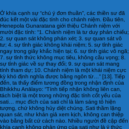
Ở khía cạnh sự “chú ý đơn thuần”, các thiền sư đã
đúc kết một vài đặc tính cho chánh niệm. Đầu tiên,
Henepola Gunaratana giới thiệu Chánh niệm với
mười đặc tính: “1. Chánh niệm là tư duy phản chiếu;
2. sự quan sát không phán xét; 3. sự quan sát vô
tư; 4. sự tỉnh giác không khái niệm; 5. sự tỉnh giác
ngay trong giây khắc hiện tại; 6. sự tỉnh giác vô ngã;
7. sự tỉnh thức không mục tiêu, không cầu vọng; 8.
sự tỉnh giác về sự thay đổi; 9. sự quan sát mang
tính tham dự; 10. Chánh niệm là một khái niệm cực
kỳ khó định nghĩa được bằng ngôn từ…” [13]. Tiếp
đến, ta thấy điểm tương đồng trong nhận định của
Bhikkhu Anālayo: “Tính tiếp nhận không liên can,
tách biệt là một trong những đặc tính cốt yếu của
sati… mục đích của sati chỉ là làm sáng tỏ hiện
tượng, chứ không hủy diệt chúng. Sati thầm lặng
quan sát, như khán giả xem kịch, không can thiệp
vào bằng bất cứ cách nào. Nhiều người đề cập đến
khía cạnh không phản ứng của sati như là ý thức