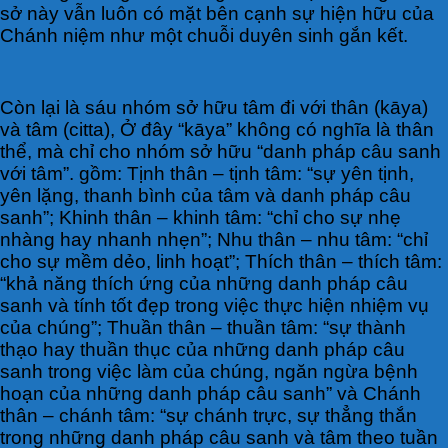
sở này vẫn luôn có mặt bên cạnh sự hiện hữu của
Chánh niệm như một chuỗi duyên sinh gắn kết.
Còn lại là sáu nhóm sở hữu tâm đi với thân (kāya)
và tâm (citta), Ở đây “kāya” không có nghĩa là thân
thể, mà chỉ cho nhóm sở hữu “danh pháp câu sanh
với tâm”. gồm: Tịnh thân – tịnh tâm: “sự yên tịnh,
yên lặng, thanh bình của tâm và danh pháp câu
sanh”; Khinh thân – khinh tâm: “chỉ cho sự nhẹ
nhàng hay nhanh nhẹn”; Nhu thân – nhu tâm: “chỉ
cho sự mềm dẻo, linh hoạt”; Thích thân – thích tâm:
“khả năng thích ứng của những danh pháp câu
sanh và tính tốt đẹp trong việc thực hiện nhiệm vụ
của chúng”; Thuần thân – thuần tâm: “sự thành
thạo hay thuần thục của những danh pháp câu
sanh trong việc làm của chúng, ngăn ngừa bệnh
hoạn của những danh pháp câu sanh” và Chánh
thân – chánh tâm: “sự chánh trực, sự thẳng thắn
trong những danh pháp câu sanh và tâm theo tuần