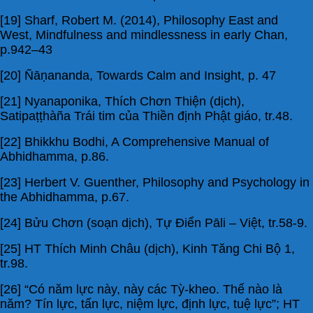
[19] Sharf, Robert M. (2014), Philosophy East and
West, Mindfulness and mindlessness in early Chan,
p.942–43
[20] Ñāṇananda, Towards Calm and Insight, p. 47
[21] Nyanaponika, Thích Chơn Thiện (dịch),
Satipaṭṭhàña Trái tim của Thiền định Phật giáo, tr.48.
[22] Bhikkhu Bodhi, A Comprehensive Manual of
Abhidhamma, p.86.
[23] Herbert V. Guenther, Philosophy and Psychology in
the Abhidhamma, p.67.
[24] Bửu Chơn (soạn dịch), Tự Điển Pāli – Việt, tr.58-9.
[25] HT Thích Minh Châu (dịch), Kinh Tăng Chi Bộ 1,
tr.98.
[26] “Có năm lực này, này các Tỳ-kheo. Thế nào là
năm? Tín lực, tấn lực, niệm lực, định lực, tuệ lực”; HT