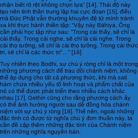
nhận biết rõ rệt không chọn lựa” [14]. Thái độ này
tạo nên tinh thần trung lập hai cực đoan [15], điều
mà Đức Phật vẫn thường khuyên đệ tử mình tránh
xa khi thực hành thiền tập: “Vậy này Bàhiya, Ông
cần phải học tập như sau: “Trong cái thấy, sẽ chỉ là
cái thấy. Trong cái nghe, sẽ chỉ là cái nghe. Trong
cái thọ tưởng, sẽ chỉ là cái thọ tưởng. Trong cái thức
tri, sẽ chỉ là các thức tri”…” [16].
Tuy nhiên theo Bodhi, sự chú ý ròng chỉ là một trong
những phương cách để trau dồi chánh niệm, không
thể áp dụng cho tất cả phương thức, khi mà sati
hàm chứa nhiều yếu tố linh hoạt và phẩm chất của
nó có thể được phát triển theo nhiều cách khác
nhau [17]. Gethin cũng cho rằng phương cách ấy
có thể ảnh hưởng người sau dễ đồng hóa chánh
niệm với sự chú ý ròng [18]. Thế nên, ngoài những
đặc tính có được từ nghĩa chú ý đơn thuần này, ta
cần đề cập thêm những đặc tính của Chánh niệm
trên những nghĩa nguyên bản.