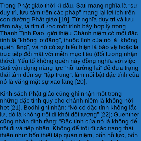
Trong Phật giáo thời kì đầu, Sati mang nghĩa là “sự
duy trì, lưu tâm trên các pháp” mang lại lợi ích trên
con đường Phật giáo [19]. Từ nghĩa duy trì và lưu
tâm này, ta tìm được một trình bày hợp lý trong
Thanh Tịnh Đạo, giới thiệu Chánh niệm có một đặc
tính là “không lơ đãng”, thuộc tính của nó là “không
quên lãng”, và nó có sự biểu hiện là bảo vệ hoặc là
trực tiếp đối mặt với miền mục tiêu (đối tượng nhận
thức). Yếu tố không quên này đồng nghĩa với việc
Sati vận dụng năng lực “hồi tưởng lại” để đưa trạng
thái tâm đến sự “tập trung”, làm nổi bật đặc tính của
nó là vắng mặt sự xao lãng [20].
Kinh sách Phật giáo cũng ghi nhận một trong
những đặc tính quy cho chánh niệm là không hời
hợt [21]. Bodhi ghi nhận: “Nó có đặc tính không lắc
lư, đó là không trôi đi khỏi đối tượng” [22]; Guenther
cũng nhận định rằng: “Đặc tính của nó là không để
trôi đi và tiếp nhận. Không để trôi đi các trạng thái
thiện như: bốn thiết lập quán niệm, bốn nỗ lực, bốn