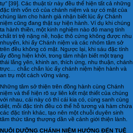
tự” [39]. Các thuật từ này đều thể hiện tất cả những
đặc tính vốn có của chánh niệm và sự có mặt của
chúng làm cho hành giả nhận biết lúc ấy Chánh
niệm cũng đang thật sự hiện hành. Ví dụ khi chúng
ta hành thiền, một kinh nghiệm nào đó mang tính
chất trì trệ nặng nề, hoặc thô cứng không được nhu
nhuyến, khi ấy Chánh niệm và các nhóm tâm sở
trên đều không có mặt. Ngược lại, khi sáu đặc tính
ấy đồng hiện khởi, trong tâm nhận biết một trạng
thái lắng yên, khinh an, thích ứng, nhu thuận, chánh
trực… chắc chắn lúc ấy chánh niệm hiện hành và
an trụ một cách vững vàng.
Những tâm sở thiện trên đồng hành cùng Chánh
niệm và thể hiện rõ sự liên kết mật thiết của chúng
với nhau, cái này có thì cái kia có, cùng sanh cùng
diệt, mỗi đặc tính đều có thể hỗ tương và hàm chứa
các đặc tính khác, tạo nên một chuỗi duyên sinh
tâm thức tăng thượng dần về cảnh giới thiện lành.
NUÔI DƯỠNG CHÁNH NIỆM HƯỚNG ĐẾN TUỆ