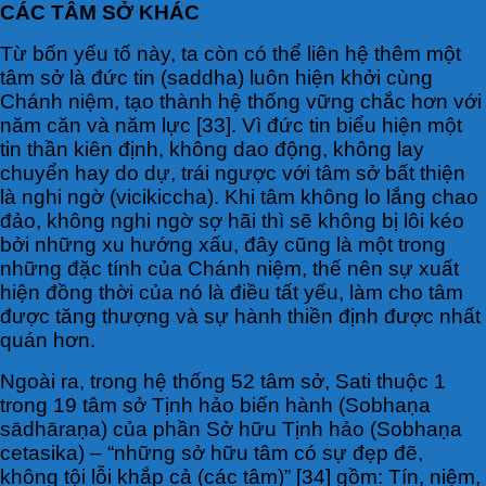
CÁC TÂM SỞ KHÁC
Từ bốn yếu tố này, ta còn có thể liên hệ thêm một
tâm sở là đức tin (saddha) luôn hiện khởi cùng
Chánh niệm, tạo thành hệ thống vững chắc hơn với
năm căn và năm lực [33]. Vì đức tin biểu hiện một
tin thần kiên định, không dao động, không lay
chuyển hay do dự, trái ngược với tâm sở bất thiện
là nghi ngờ (vicikiccha). Khi tâm không lo lắng chao
đảo, không nghi ngờ sợ hãi thì sẽ không bị lôi kéo
bởi những xu hướng xấu, đây cũng là một trong
những đặc tính của Chánh niệm, thế nên sự xuất
hiện đồng thời của nó là điều tất yếu, làm cho tâm
được tăng thượng và sự hành thiền định được nhất
quán hơn.
Ngoài ra, trong hệ thống 52 tâm sở, Sati thuộc 1
trong 19 tâm sở Tịnh hảo biến hành (Sobhaṇa
sādhāraṇa) của phần Sở hữu Tịnh hảo (Sobhaṇa
cetasika) – “những sở hữu tâm có sự đẹp đẽ,
không tội lỗi khắp cả (các tâm)” [34] gồm: Tín, niệm,