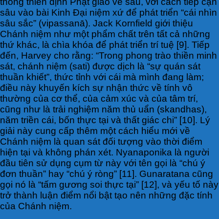
thống thiền định Phật giáo về sau, với cách tiếp cận
sâu vào bài Kinh Đại niệm xứ để phát triển “cái nhìn
sâu sắc” (vipassanā). Jack Kornfield giới thiệu
Chánh niệm như một phẩm chất trên tất cả những
thứ khác, là chìa khóa để phát triển trí tuệ [9]. Tiếp
đến, Harvey cho rằng: “Trong phong trào thiền minh
sát, chánh niệm (sati) được dịch là “sự quán sát
thuần khiết”, thức tỉnh với cái mà mình đang làm;
điều này khuyến kích sự nhận thức về tính vô
thường của cơ thể, của cảm xúc và của tâm trí,
cũng như là trải nghiệm năm thủ uẩn (skandhas),
năm triền cái, bốn thực tại và thất giác chi” [10]. Lý
giải này cung cấp thêm một cách hiểu mới về
Chánh niệm là quan sát đối tượng vào thời điểm
hiện tại và không phán xét. Nyanaponika là người
đầu tiên sử dụng cụm từ này với tên gọi là “chú ý
đơn thuần” hay “chú ý ròng” [11]. Gunaratana cũng
gọi nó là “tấm gương soi thực tại” [12], và yếu tố này
trở thành luận điểm nổi bật tạo nên những đặc tính
của Chánh niệm.