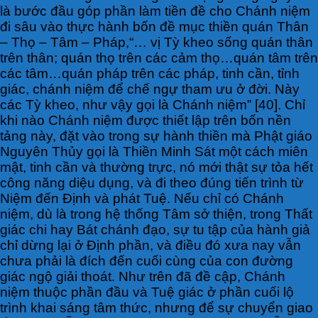
là bước đầu góp phần làm tiền đề cho Chánh niệm
đi sâu vào thực hành bốn đề mục thiền quán Thân
– Thọ – Tâm – Pháp,“… vị Tỳ kheo sống quán thân
trên thân; quán thọ trên các cảm thọ…quán tâm trên
các tâm…quán pháp trên các pháp, tinh cần, tỉnh
giác, chánh niệm để chế ngự tham ưu ở đời. Này
các Tỳ kheo, như vậy gọi là Chánh niệm” [40]. Chỉ
khi nào Chánh niệm được thiết lập trên bốn nền
tảng này, đặt vào trong sự hành thiền mà Phật giáo
Nguyên Thủy gọi là Thiền Minh Sát một cách miên
mật, tinh cần và thường trực, nó mới thật sự tỏa hết
công năng diệu dụng, và đi theo đúng tiến trình từ
Niệm đến Định và phát Tuệ. Nếu chỉ có Chánh
niệm, dù là trong hệ thống Tâm sở thiện, trong Thất
giác chi hay Bát chánh đạo, sự tu tập của hành giả
chỉ dừng lại ở Định phần, và điều đó xưa nay vẫn
chưa phải là đích đến cuối cùng của con đường
giác ngộ giải thoát. Như trên đã đề cập, Chánh
niệm thuộc phần đầu và Tuệ giác ở phần cuối lộ
trình khai sáng tâm thức, nhưng để sự chuyển giao