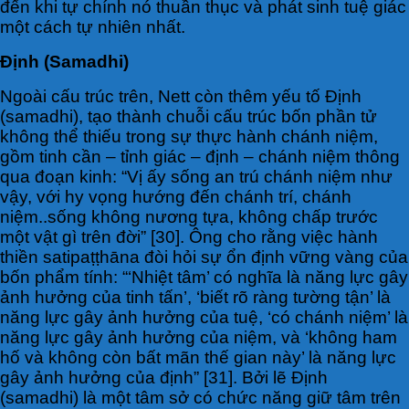
đến khi tự chính nó thuần thục và phát sinh tuệ giác
một cách tự nhiên nhất.
Định (Samadhi)
Ngoài cấu trúc trên, Nett còn thêm yếu tố Định
(samadhi), tạo thành chuỗi cấu trúc bốn phần tử
không thể thiếu trong sự thực hành chánh niệm,
gồm tinh cần – tỉnh giác – định – chánh niệm thông
qua đoạn kinh: “Vị ấy sống an trú chánh niệm như
vậy, với hy vọng hướng đến chánh trí, chánh
niệm..sống không nương tựa, không chấp trước
một vật gì trên đời” [30]. Ông cho rằng việc hành
thiền satipaṭṭhāna đòi hỏi sự ổn định vững vàng của
bốn phẩm tính: “‘Nhiệt tâm’ có nghĩa là năng lực gây
ảnh hưởng của tinh tấn’, ‘biết rõ ràng tường tận’ là
năng lực gây ảnh hưởng của tuệ, ‘có chánh niệm’ là
năng lực gây ảnh hưởng của niệm, và ‘không ham
hố và không còn bất mãn thế gian này’ là năng lực
gây ảnh hưởng của định” [31]. Bởi lẽ Định
(samadhi) là một tâm sở có chức năng giữ tâm trên