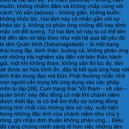
muốn, không nhiễm đắm và không chấp cứng với
cảnh; Vô sân (adosa) – không giận, không buồn,
không khóc lóc. Hai tâm này có nhân gần với sự
khéo tác ý, không có phản ứng chống đối hay dính
mắc với đối tượng. Từ hai tâm sở này ta có thể liên
hệ đến tâm sở tiếp theo như một hệ quả tất yếu đó
là tâm Quân bình (Tatramajjattatā) – là một trạng
thái trung lập, bình thản, buông xả, không phản ứng
với những trải nghiệm xảy đến với bản thân hành
giả, một khi không tham, không sân thì lúc ấy, tâm
sẽ được an hòa bình ổn, đây là kết quả ứng hợp với
tinh thần trung đạo mà Đức Phật thường nhắc nhở
mọi người cẩn trọng khi ứng dụng vào các pháp
môn tu tập [38]. Cụm trạng thái “Vô tham – vô sân –
quân bình” này đều đồng có mặt khi chánh niệm
được thiết lập, ta có thể tìm thấy sự tương đồng
trong tính chất của những tâm sở này, xuất hiện
trong những đặc tính của chánh niệm như chú ý
ròng, ghi nhận đơn thuần không phản ứng… Điều
đó càng chứng minh sáng rõ hơn việc những tâm