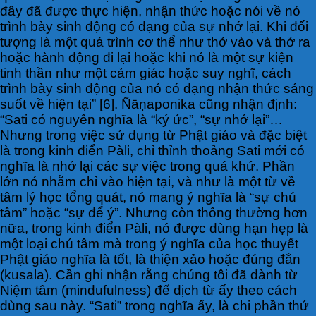
đây đã được thực hiện, nhận thức hoặc nói về nó
trình bày sinh động có dạng của sự nhớ lại. Khi đối
tượng là một quá trình cơ thể như thở vào và thở ra
hoặc hành động đi lại hoặc khi nó là một sự kiện
tinh thần như một cảm giác hoặc suy nghĩ, cách
trình bày sinh động của nó có dạng nhận thức sáng
suốt về hiện tại” [6]. Ñāṇaponika cũng nhận định:
“Sati có nguyên nghĩa là “ký ức”, “sự nhớ lại”…
Nhưng trong việc sử dụng từ Phật giáo và đặc biệt
là trong kinh điển Pàli, chỉ thỉnh thoảng Sati mới có
nghĩa là nhớ lại các sự việc trong quá khứ. Phần
lớn nó nhằm chỉ vào hiện tại, và như là một từ về
tâm lý học tổng quát, nó mang ý nghĩa là “sự chú
tâm” hoặc “sự để ý”. Nhưng còn thông thường hơn
nữa, trong kinh điển Pàli, nó được dùng hạn hẹp là
một loại chú tâm mà trong ý nghĩa của học thuyết
Phật giáo nghĩa là tốt, là thiện xảo hoặc đúng đắn
(kusala). Cần ghi nhận rằng chúng tôi đã dành từ
Niệm tâm (mindufulness) để dịch từ ấy theo cách
dùng sau này. “Sati” trong nghĩa ấy, là chi phần thứ