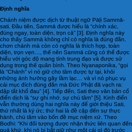
Định nghĩa
Chánh niệm được dịch từ thuật ngữ Pāḷi Sammā-
sati. Đầu tiên, Sammā được hiểu là “chính xác,
đúng ngay, toàn diện, trọn cả” [3]. Định nghĩa này
cho thấy Sammā không chỉ có nghĩa là đúng đắn,
chơn chánh mà còn có nghĩa là thích hợp, toàn
diện, trọn vẹn…, thế nên Sammā cũng có thể được
hiểu với góc độ mang tính trung đạo và được sử
dụng trong thế quân bình. Theo Nyanaponika, “gọi
là “Chánh” vì nó giữ cho tâm được tự tại, khỏi
những ảnh hưởng gây lầm lạc… và vì nó phục vụ
cái mục đích đúng đắn mà Đức Phật đã vạch ra:
dập tắt khổ đau” [4]. Tiếp đến, Sati theo văn bản cổ
điển dịch là “sự ghi nhớ, sự chú tâm” [5]. Kinh điển
vẫn thường dùng hai nghĩa này để giới thiệu Sati,
thứ nhất là ký ức; thứ hai là đề cập đến sự thực
hành, chú tâm vào bốn đề mục niệm xứ. Theo
Bodhi: “Khi đối tượng được nhận thức liên quan đến
quá khứ, khi nó bị bắt giữ như một cái gì đó trước