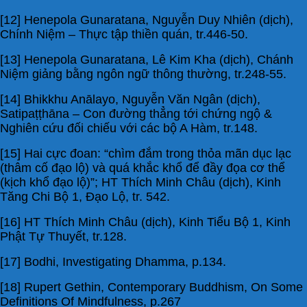
[12] Henepola Gunaratana, Nguyễn Duy Nhiên (dịch),
Chính Niệm – Thực tập thiền quán, tr.446-50.
[13] Henepola Gunaratana, Lê Kim Kha (dịch), Chánh
Niệm giảng bằng ngôn ngữ thông thường, tr.248-55.
[14] Bhikkhu Anālayo, Nguyễn Văn Ngân (dịch),
Satipaṭṭhāna – Con đường thẳng tới chứng ngộ &
Nghiên cứu đối chiếu với các bộ A Hàm, tr.148.
[15] Hai cực đoan: “chìm đắm trong thỏa mãn dục lạc
(thâm cố đạo lộ) và quá khắc khổ để đầy đọa cơ thể
(kịch khổ đạo lộ)”; HT Thích Minh Châu (dịch), Kinh
Tăng Chi Bộ 1, Đạo Lộ, tr. 542.
[16] HT Thích Minh Châu (dịch), Kinh Tiểu Bộ 1, Kinh
Phật Tự Thuyết, tr.128.
[17] Bodhi, Investigating Dhamma, p.134.
[18] Rupert Gethin, Contemporary Buddhism, On Some
Definitions Of Mindfulness, p.267