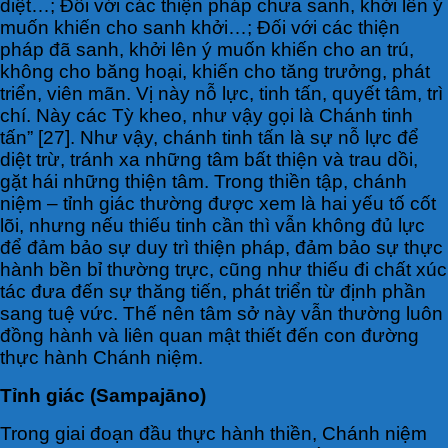
diệt…; Đối với các thiện pháp chưa sanh, khởi lên ý
muốn khiến cho sanh khởi…; Đối với các thiện
pháp đã sanh, khởi lên ý muốn khiến cho an trú,
không cho băng hoại, khiến cho tăng trưởng, phát
triển, viên mãn. Vị này nỗ lực, tinh tấn, quyết tâm, trì
chí. Này các Tỳ kheo, như vậy gọi là Chánh tinh
tấn” [27]. Như vậy, chánh tinh tấn là sự nỗ lực để
diệt trừ, tránh xa những tâm bất thiện và trau dồi,
gặt hái những thiện tâm. Trong thiền tập, chánh
niệm – tỉnh giác thường được xem là hai yếu tố cốt
lõi, nhưng nếu thiếu tinh cần thì vẫn không đủ lực
để đảm bảo sự duy trì thiện pháp, đảm bảo sự thực
hành bền bỉ thường trực, cũng như thiếu đi chất xúc
tác đưa đến sự thăng tiến, phát triển từ định phần
sang tuệ vức. Thế nên tâm sở này vẫn thường luôn
đồng hành và liên quan mật thiết đến con đường
thực hành Chánh niệm.
Tỉnh giác (Sampajāno)
Trong giai đoạn đầu thực hành thiền, Chánh niệm