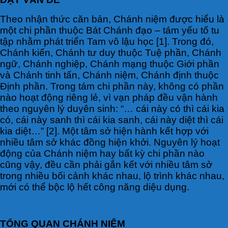
Theo nhận thức căn bản, Chánh niệm được hiểu là
một chi phần thuộc Bát Chánh đạo – tám yếu tố tu
tập nhằm phát triển Tam vô lậu học [1]. Trong đó,
Chánh kiến, Chánh tư duy thuộc Tuệ phần, Chánh
ngữ, Chánh nghiệp, Chánh mạng thuộc Giới phần
và Chánh tinh tấn, Chánh niệm, Chánh định thuộc
Định phần. Trong tám chi phần này, không có phần
nào hoạt động riêng lẻ, vì vạn pháp đều vận hành
theo nguyên lý duyên sinh: “… cái này có thì cái kia
có, cái này sanh thì cái kia sanh, cái này diệt thì cái
kia diệt…” [2]. Một tâm sở hiện hành kết hợp với
nhiều tâm sở khác đồng hiện khởi. Nguyên lý hoạt
động của Chánh niệm hay bất kỳ chi phần nào
cũng vậy, đều cần phải gắn kết với nhiều tâm sở
trong nhiều bối cảnh khác nhau, lộ trình khác nhau,
mới có thể bộc lộ hết công năng diệu dụng.
TỔNG QUAN CHÁNH NIỆM