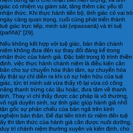
giác có nhiệm vụ giám sát, tăng thêm các yếu tố
nhận thức. Khi thực hành tiến bộ, tỉnh giác có vai trò
ngày càng quan trọng, cuối cùng phát triển thành
tuệ giác trực tiếp, minh sát (vipassanā) và trí tuệ
(paññā)” [29].
Nếu không kết hợp với tuệ giác, bản thân chánh
niệm không đưa đến sự thay đổi đáng kể trong
nhận thức của hành giả. Đặc biệt trong lộ trình thiền
định, việc thực hành chánh niệm là điều kiện căn
bản cho sự chuyển hóa thân tâm, sự chuyển hóa
ấy thật sự chỉ diễn ra khi có sự hiện hữu của tuệ
giác, tức trí minh sát vừa thấy rõ lại vừa có công
năng thanh trừng các lậu hoặc, đưa tâm về thanh
tịnh. Thay vì chỉ thấy được các pháp là vô thường,
vô ngã duyên sinh, sự tỉnh giác giúp hành giả nhổ
tận gốc sự phản chiếu của bản ngã trên kinh
nghiệm bản thân. Để đạt tiến trình từ niệm đến tuệ
ấy thì tâm thức của hành giả cần được nuôi dưỡng,
duy trì chánh niệm thường xuyên và kiên định, cho