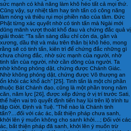
sức mạnh có khả năng làm khô héo tất cả mọi thứ.
Cũng vậy, sự nhiệt tâm hay tinh tấn có công năng
làm nóng và thiêu rụi mọi phiền não của tâm. Đức
Phật từng xác quyết nhờ có tinh tấn mà Ngài mới
dũng mãnh vượt thoát khổ đau và chứng đắc quả vị
giải thoát: “Ta sẵn sàng dầu chỉ còn da, gân và
xương, dầu thịt và máu trên thân bị khô héo, mong
rằng sẽ có tinh tấn, kiên trì để chứng đắc những gì
chưa chứng đắc, nhờ sức mạnh của người, nhờ
tinh tấn của người, nhờ cần dõng của người. Ta
nhờ không phóng dật, chứng được Chánh Giác.
Nhờ không phóng dật, chứng được Vô thượng an
ổn khỏi các khổ ách” [25]. Tinh tấn là một chi phần
thuộc Bát Chánh đạo, cũng là một phần trong năm
căn, năm lực [26], được xếp đứng ở vị trí trước Sati,
thể hiện vai trò quyết định tiến hay lùi trên lộ trình tu
tập Giới, Định và Tuệ. “Thế nào là Chánh tinh
tấn?…đối với các ác, bất thiện pháp chưa sanh,
khởi lên ý muốn không cho sanh khởi…; Đối với các
ác, bất thiện pháp đã sanh, khởi lên ý muốn trừ