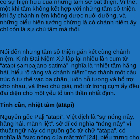
có sự hiện hữu của những tâm sở bất thiện. Vì thế,
một khi tâm không kết hợp với những tâm sở thiện,
khi ấy chánh niệm không được nuôi dưỡng, và
những biểu hiện tưởng chừng là có chánh niệm ấy
chỉ còn là sự chú tâm mà thôi.
Nói đến những tâm sở thiện gắn kết cùng chánh
niệm, Kinh Đại Niệm Xứ lập lại nhiều lần cụm từ
“ātāpī sampajāno satimā” nghĩa là “nhiệt tâm hăng
hái, hiểu rõ ràng và chánh niệm” tạo thành một cấu
trúc ở tư thế vạc ba chân, luôn hỗ tương và bổ trợ
cho nhau, và theo chú giải, mỗi từ trong cụm ấy đều
đại diện cho một yếu tố tinh thần nhất định.
Tinh cần, nhiệt tâm (ātāpı̄)
Nguyên gốc Pāḷi “ātāpı̄”, Việt dịch là “sự nóng nảy,
hăng hái, mãnh liệt”, sở dĩ có nghĩa “nóng nảy” vì
thuật ngữ này có nguồn gốc từ chữ “ātāpa”, có
nghĩa là “sức nóng của mặt trời” [24], biểu trưng cho