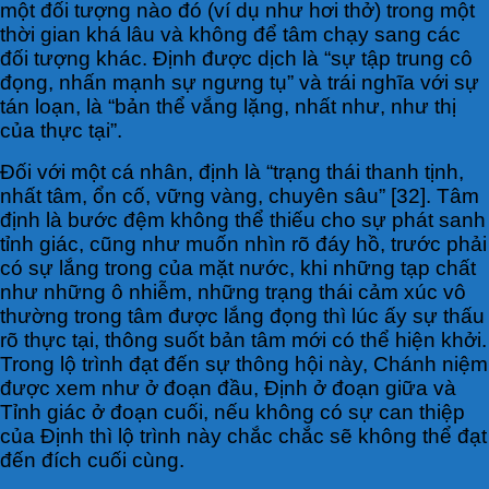
một đối tượng nào đó (ví dụ như hơi thở) trong một
thời gian khá lâu và không để tâm chạy sang các
đối tượng khác. Định được dịch là “sự tập trung cô
đọng, nhấn mạnh sự ngưng tụ” và trái nghĩa với sự
tán loạn, là “bản thể vắng lặng, nhất như, như thị
của thực tại”.
Ðối với một cá nhân, định là “trạng thái thanh tịnh,
nhất tâm, ổn cố, vững vàng, chuyên sâu” [32]. Tâm
định là bước đệm không thể thiếu cho sự phát sanh
tỉnh giác, cũng như muốn nhìn rõ đáy hồ, trước phải
có sự lắng trong của mặt nước, khi những tạp chất
như những ô nhiễm, những trạng thái cảm xúc vô
thường trong tâm được lắng đọng thì lúc ấy sự thấu
rõ thực tại, thông suốt bản tâm mới có thể hiện khởi.
Trong lộ trình đạt đến sự thông hội này, Chánh niệm
được xem như ở đoạn đầu, Định ở đoạn giữa và
Tỉnh giác ở đoạn cuối, nếu không có sự can thiệp
của Định thì lộ trình này chắc chắc sẽ không thể đạt
đến đích cuối cùng.