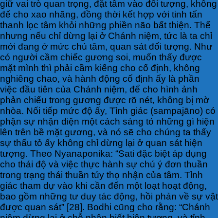
giữ vai trò quan trọng, đặt tâm vào đối tượng, không
để cho xao nhãng, đồng thời kết hợp với tinh tấn
thanh lọc tâm khỏi những phiền não bất thiện. Thế
nhưng nếu chỉ dừng lại ở Chánh niệm, tức là ta chỉ
mới đang ở mức chú tâm, quan sát đối tượng. Như
có người cầm chiếc gương soi, muốn thấy được
mặt mình thì phải cầm kiếng cho cố định, không
nghiêng chao, và hành động cố định ấy là phần
việc đầu tiên của Chánh niệm, để cho hình ảnh
phản chiếu trong gương được rõ nét, không bị mờ
nhòa. Nối tiếp mức độ ấy, Tỉnh giác (sampajāno) có
phận sự nhận diện một cách sáng tỏ những gì hiện
lên trên bề mặt gương, và nó sẽ cho chúng ta thấy
sự thấu tỏ ấy không chỉ dừng lại ở quan sát hiện
tượng. Theo Nyanaponika: “Sati đặc biệt áp dụng
cho thái độ và việc thực hành sự chú ý đơn thuần
trong trạng thái thuần túy thọ nhận của tâm. Tỉnh
giác tham dự vào khi cần đến một loạt hoạt động,
bao gồm những tư duy tác động, hồi phản về sự vật
được quan sát” [28]. Bodhi cũng cho rằng: “Chánh
niệm dừng lại ở chỗ nhận biết hiện tượng, và tỉnh