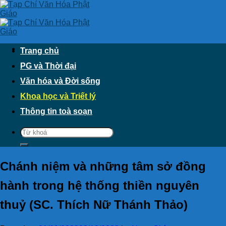
Skip
to
content
Trang chủ
PG và Thời đại
Văn hóa và Đời sống
Khoa học và Triết lý
Thông tin toà soạn
Chánh niệm và những tâm sở đồng
hành trong hệ thống thiền nguyên
thuỷ (SC. Thích Nữ Thánh Thảo)