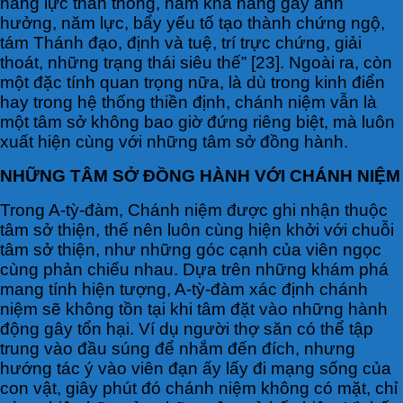
năng lực thần thông, năm khả năng gây ảnh
hưởng, năm lực, bẩy yếu tố tạo thành chứng ngộ,
tám Thánh đạo, định và tuệ, trí trực chứng, giải
thoát, những trạng thái siêu thế” [23]. Ngoài ra, còn
một đặc tính quan trọng nữa, là dù trong kinh điển
hay trong hệ thống thiền định, chánh niệm vẫn là
một tâm sở không bao giờ đứng riêng biệt, mà luôn
xuất hiện cùng với những tâm sở đồng hành.
NHỮNG TÂM SỞ ĐỒNG HÀNH VỚI CHÁNH NIỆM
Trong A-tỳ-đàm, Chánh niệm được ghi nhận thuộc
tâm sở thiện, thế nên luôn cùng hiện khởi với chuỗi
tâm sở thiện, như những góc cạnh của viên ngọc
cùng phản chiếu nhau. Dựa trên những khám phá
mang tính hiện tượng, A-tỳ-đàm xác định chánh
niệm sẽ không tồn tại khi tâm đặt vào những hành
động gây tổn hại. Ví dụ người thợ săn có thể tập
trung vào đầu súng để nhắm đến đích, nhưng
hướng tác ý vào viên đạn ấy lấy đi mạng sống của
con vật, giây phút đó chánh niệm không có mặt, chỉ