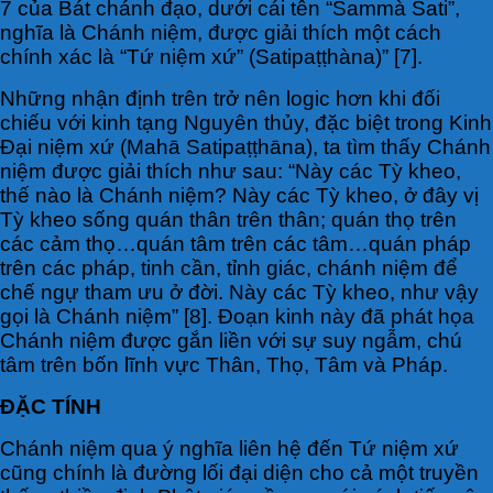
7 của Bát chánh đạo, dưới cái tên “Sammà Sati”,
nghĩa là Chánh niệm, được giải thích một cách
chính xác là “Tứ niệm xứ” (Satipaṭṭhàna)” [7].
Những nhận định trên trở nên logic hơn khi đối
chiếu với kinh tạng Nguyên thủy, đặc biệt trong Kinh
Đại niệm xứ (Mahā Satipaṭṭhāna), ta tìm thấy Chánh
niệm được giải thích như sau: “Này các Tỳ kheo,
thế nào là Chánh niệm? Này các Tỳ kheo, ở đây vị
Tỳ kheo sống quán thân trên thân; quán thọ trên
các cảm thọ…quán tâm trên các tâm…quán pháp
trên các pháp, tinh cần, tỉnh giác, chánh niệm để
chế ngự tham ưu ở đời. Này các Tỳ kheo, như vậy
gọi là Chánh niệm” [8]. Đoạn kinh này đã phát họa
Chánh niệm được gắn liền với sự suy ngẫm, chú
tâm trên bốn lĩnh vực Thân, Thọ, Tâm và Pháp.
ĐẶC TÍNH
Chánh niệm qua ý nghĩa liên hệ đến Tứ niệm xứ
cũng chính là đường lối đại diện cho cả một truyền