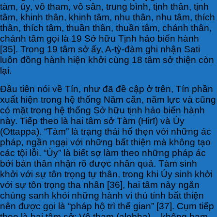
tàm, úy, vô tham, vô sân, trung bình, tịnh thân, tịnh
tâm, khinh thân, khinh tâm, nhu thân, nhu tâm, thích
thân, thích tâm, thuần thân, thuần tâm, chánh thân,
chánh tâm gọi là 19 Sở hữu Tịnh hảo biến hành
[35]. Trong 19 tâm sở ấy, A-tỳ-đàm ghi nhận Sati
luôn đồng hành hiện khởi cùng 18 tâm sở thiện còn
lại.
Đầu tiên nói về Tín, như đã đề cập ở trên, Tín phần
xuất hiện trong hệ thống Năm căn, năm lực và cũng
có mặt trong hệ thống Sở hữu tịnh hảo biến hành
này. Tiếp theo là hai tâm sở Tàm (Hirī) và Úy
(Ottappa). “Tàm” là trạng thái hổ thẹn với những ác
pháp, ngần ngại với những bất thiện mà không tạo
các tội lỗi. “Úy” là biết sợ làm theo những pháp ác
bởi bản thân nhận rõ được nhân quả. Tàm sinh
khởi với sự tôn trọng tự thân, trong khi Úy sinh khởi
với sự tôn trọng tha nhân [36], hai tâm này ngăn
chúng sanh khỏi những hành vi thú tính bất thiện
nên được gọi là “pháp hộ trì thế gian” [37]. Cụm tiếp
theo là hai tâm sở: Vô tham (alobha) – không ham