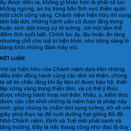
ấy được diễn ra, không gì khác hơn là phải nỗ lực
không ngừng, an trụ trong bốn lĩnh vực thiền quán
một cách vững vàng. Chánh niệm hiện hữu thì vọng
tâm bặt dứt, những hành uẩn cũ được lắng trong
hoặc sinh diệt trong sự tỏ tường, với một tâm thế
điềm tĩnh suốt biết. Chính lúc ấy, lậu hoặc ẩn tàng
nhường chỗ cho tuệ tri hiện khởi, như trăng sáng ló
dạng khỏi những đám mây mù.
KẾT LUẬN
Với sự hiện hữu của Chánh niệm dựa trên những
điều kiện đồng hành cùng các tâm sở thiện, chúng
ta sẽ tin chắc rằng khi ấy tâm trí được bảo hộ, thiết
lập vững vàng trong thiện tầm, và có thể ý thức
được những hành hoạt nơi thân, khẩu, ý, kiểm thúc
được các căn khỏi những tà niệm hay tà pháp nảy
sinh, giúp chúng ta chấm dứt vọng tưởng, trở về với
giây phút thực tại để nuôi dưỡng hạt giống Bồ đề.
Nhờ Chánh niệm, Định và Tuệ mới phát sanh và
tăng trưởng. Đây là nấc thang cũng như đạo lộ duy