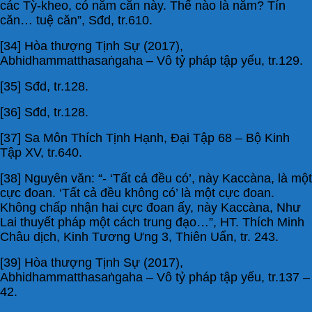
các Tỳ-kheo, có năm căn này. Thế nào là năm? Tín
căn… tuệ căn”, Sđd, tr.610.
[34] Hòa thượng Tịnh Sự (2017),
Abhidhammatthasaṅgaha – Vô tỷ pháp tập yếu, tr.129.
[35] Sđd, tr.128.
[36] Sđd, tr.128.
[37] Sa Môn Thích Tịnh Hạnh, Đại Tập 68 – Bộ Kinh
Tập XV, tr.640.
[38] Nguyên văn: “- ‘Tất cả đều có’, này Kaccàna, là một
cực đoan. ‘Tất cả đều không có’ là một cực đoan.
Không chấp nhận hai cực đoan ấy, này Kaccàna, Như
Lai thuyết pháp một cách trung đạo…”, HT. Thích Minh
Châu dịch, Kinh Tương Ưng 3, Thiên Uẩn, tr. 243.
[39] Hòa thượng Tịnh Sự (2017),
Abhidhammatthasaṅgaha – Vô tỷ pháp tập yếu, tr.137 –
42.