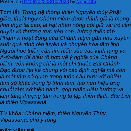
Posted on
01/09/2023
03/10/2023
by
Ngọc Chí
Tóm tắt:
Trong hệ thống thiền Nguyên thủy Phật
giáo, thuật ngữ Chánh niệm được đánh giá là mang
tính thực tại cao, là hạt nhân nòng cốt giữ vai trò tiên
quyết và thường trực trên con đường thiền tập.
Phạm vi hoạt động của Chánh niệm gần như xuyên
suốt quá trình rèn luyện và chuyển hóa tâm linh.
Người học thiền cần tìm hiểu sâu vào kinh tạng và
A-tỳ-đàm để hiểu rõ hơn về ý nghĩa của Chánh
niệm, vốn không chỉ là một chi thuộc Bát Chánh
Đạo được liệt kê chung với các định nghĩa mà còn
là một tâm sở quan trọng luôn câu hữu với nhiều
tâm sở khác trong lộ trình tâm, tạo nên hiệu ứng
chuỗi tâm sở hiện hành, góp phần điều hướng và
làm tăng thượng tâm trong tu tập thiền định, đặc biệt
là thiền Vipassanā.
Từ khóa:
Chánh niệm, thiền Nguyên Thủy,
Vipassanā, chú ý ròng.
ĐẶT VẤN ĐỀ