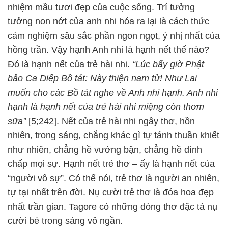
nhiệm mầu tươi đẹp của cuộc sống. Trí tưởng
tưởng non nớt của anh nhi hóa ra lại là cách thức
cảm nghiệm sâu sắc phần ngon ngọt, ý nhị nhất của
hồng trần. Vậy hạnh Anh nhi là hạnh nết thế nào?
Đó là hạnh nết của trẻ hài nhi.
“Lúc bấy giờ Phật
bảo Ca Diếp Bồ tát: Này thiện nam tử! Như Lai
muốn cho các Bồ tát nghe về Anh nhi hạnh. Anh nhi
hạnh là hạnh nết của trẻ hài nhi miệng còn thơm
sữa”
[5;242]. Nết của trẻ hài nhi ngây thơ, hồn
nhiên, trong sáng, chẳng khác gì tự tánh thuần khiết
như nhiên, chẳng hề vướng bận, chẳng hề dính
chấp mọi sự. Hạnh nết trẻ thơ – ấy là hạnh nết của
“người vô sự”. Có thể nói, trẻ thơ là người an nhiên,
tự tại nhất trên đời. Nụ cười trẻ thơ là đóa hoa đẹp
nhất trần gian. Tagore có những dòng thơ đặc tả nụ
cười bé trong sáng vô ngần.