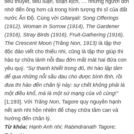
tiểu thuyết, tiểu luận, soạn kịch, … nhưng người đời
nhớ đến ông hơn cả trong hình tượng thi sĩ của đất
nước Ấn Độ. Cùng với
Gitanjali: Song Offerings
(1912), Woman in Sorrow (1914), The Gardener
(1916), Stray Birds (1916), Fruit-Gathering (1916),
The Crescent Moon (Trăng Non, 1913)
là tập thơ
độc đáo viết cho thiếu nhi, cũng là tập thơ giúp thi
hào tự chữa lành nỗi đau đớn mất mát hai đứa con
yêu quý.
“Sự thanh khiết trong đó, thi hào lập tâm
để qua những nỗi sầu đau cho được bình tĩnh, rồi
đưa thi hào đến chân lý này: sự chết không phải là
một điều khổ, mà là một sứ mạng của vô cùng!”
[1;193]. Với
Trăng Non
, Tagore quy nguyên hạnh
nết anh nhi hồn nhiên để chạy chữa tâm can và
hướng đến chân lý.
Từ khóa:
Hạnh Anh nhi; Rabindranath Tagore;