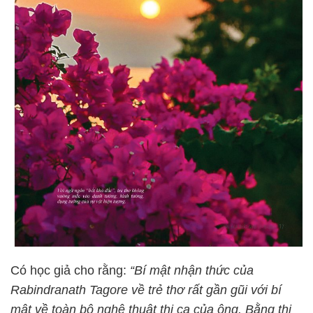
Có học giả cho rằng:
“Bí mật nhận thức của
Rabindranath Tagore về trẻ thơ rất gần gũi với bí
mật về toàn bộ nghệ thuật thi ca của ông. Bằng thi