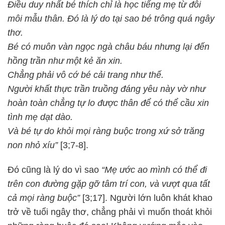
Điều duy nhất bé thích chỉ là học tiếng mẹ từ đôi
môi mẫu thân. Đó là lý do tại sao bé trông quá ngây
thơ.
Bé có muôn vàn ngọc ngà châu báu nhưng lại đến
hồng trần như một kẻ ăn xin.
Chẳng phải vô cớ bé cải trang như thế.
Người khất thực trần truồng đáng yêu này vờ như
hoàn toàn chẳng tự lo được thân để có thể cầu xin
tình mẹ dạt dào.
Và bé tự do khỏi mọi ràng buộc trong xứ sở trăng
non nhỏ xíu”
[3;7-8].
Đó cũng là lý do vì sao
“Mẹ ước ao mình có thể đi
trên con đường gặp gỡ tâm trí con, và vượt qua tất
cả mọi ràng buộc”
[3;17]. Người lớn luôn khát khao
trở về tuổi ngây thơ, chẳng phải vì muốn thoát khỏi