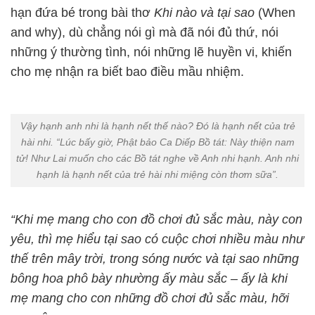
hạn đứa bé trong bài thơ
Khi nào và tại sao
(When
and why), dù chẳng nói gì mà đã nói đủ thứ, nói
những ý thường tình, nói những lẽ huyền vi, khiến
cho mẹ nhận ra biết bao điều mầu nhiệm.
Vậy hạnh anh nhi là hạnh nết thế nào? Đó là hạnh nết của trẻ
hài nhi. “Lúc bấy giờ, Phật bảo Ca Diếp Bồ tát: Này thiện nam
tử! Như Lai muốn cho các Bồ tát nghe về Anh nhi hạnh. Anh nhi
hạnh là hạnh nết của trẻ hài nhi miệng còn thơm sữa”.
“Khi mẹ mang cho con đồ chơi đủ sắc màu, này con
yêu, thì mẹ hiểu tại sao có cuộc chơi nhiều màu như
thế trên mây trời, trong sóng nước và tại sao những
bông hoa phô bày nhường ấy màu sắc – ấy là khi
mẹ mang cho con những đồ chơi đủ sắc màu, hỡi