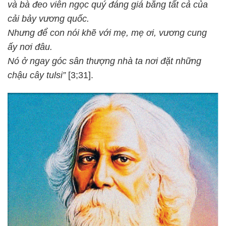
và bà đeo viên ngọc quý đáng giá bằng tất cả của
cải bảy vương quốc.
Nhưng để con nói khẽ với mẹ, mẹ ơi, vương cung
ấy nơi đâu.
Nó ở ngay góc sân thượng nhà ta nơi đặt những
chậu cây tulsi”
[3;31].