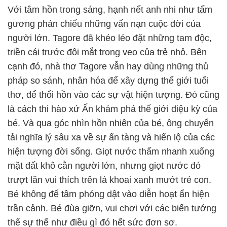
Với tâm hồn trong sáng, hạnh nết anh nhi như tấm
gương phản chiếu những vấn nạn cuộc đời của
người lớn. Tagore đã khéo léo đặt những tam độc,
triền cái trước đôi mắt trong veo của trẻ nhỏ. Bên
cạnh đó, nhà thơ Tagore vẫn hay dùng những thủ
pháp so sánh, nhân hóa để xây dựng thế giới tuổi
thơ, để thổi hồn vào các sự vật hiện tượng. Đó cũng
là cách thi hào xứ Ấn khám phá thế giới diệu kỳ của
bé. Và qua góc nhìn hồn nhiên của bé, ông chuyển
tải nghĩa lý sâu xa về sự ẩn tàng và hiển lộ của các
hiện tượng đời sống. Giọt nước thấm nhanh xuống
mặt đất khô cằn người lớn, nhưng giọt nước đó
trượt lăn vui thích trên lá khoai xanh mướt trẻ con.
Bé không để tâm phóng dật vào diễn hoạt ẩn hiện
trần cảnh. Bé đùa giỡn, vui chơi với các biến tướng
thế sự thể như điều gì đó hết sức đơn sơ.