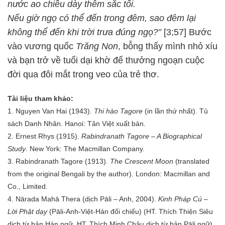
nước ao chiều dày thêm sắc tối.
Nếu giờ ngọ có thể đến trong đêm, sao đêm lại
không thể đến khi trời trưa đúng ngọ?”
[3;57]
Bước
vào vương quốc
Trăng Non
, bỗng thấy mình nhỏ xíu
và bạn trở về tuổi dại khờ để thưởng ngoạn cuộc
đời qua đôi mắt trong veo của trẻ thơ.
Tài liệu tham khảo:
1. Nguyen Van Hai (1943).
Thi hào Tagore
(in lần thứ nhất). Tủ
sách Danh Nhân. Hanoi: Tân Việt xuất bản.
2. Ernest Rhys (1915).
Rabindranath Tagore – A Biographical
Study
. New York: The Macmillan Company.
3. Rabindranath Tagore (1913).
The Crescent Moon
(translated
from the original Bengali by the author). London: Macmillan and
Co., Limited.
4. Nārada Mahā Thera (dịch Pāli – Anh, 2004).
Kinh Pháp Cú –
Lời Phật dạy
(Pāli-Anh-Việt-Hán đối chiếu) (HT. Thích Thiện Siêu
dịch từ bản Hán ngữ, HT. Thích Minh Châu dịch từ bản Pāli ngữ).