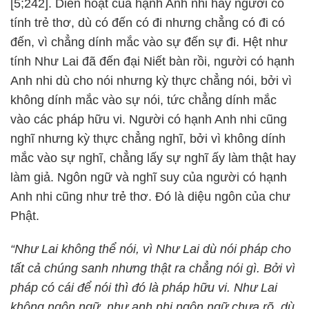
[5;242]. Diễn hoạt của hạnh Anh nhi hay người có
tính trẻ thơ, dù có đến có đi nhưng chẳng có đi có
đến, vì chẳng dính mắc vào sự đến sự đi. Hệt như
tính Như Lai đã đến đại Niết bàn rồi, người có hạnh
Anh nhi dù cho nói nhưng kỳ thực chẳng nói, bởi vì
không dính mắc vào sự nói, tức chẳng dính mắc
vào các pháp hữu vi. Người có hạnh Anh nhi cũng
nghĩ nhưng kỳ thực chẳng nghĩ, bởi vì không dính
mắc vào sự nghĩ, chẳng lấy sự nghĩ ấy làm thật hay
làm giả. Ngôn ngữ và nghĩ suy của người có hạnh
Anh nhi cũng như trẻ thơ. Đó là diệu ngôn của chư
Phật.
“Như Lai không thể nói, vì Như Lai dù nói pháp cho
tất cả chúng sanh nhưng thật ra chẳng nói gì. Bởi vì
pháp có cái để nói thì đó là pháp hữu vi. Như Lai
không ngôn ngữ, như anh nhi ngôn ngữ chưa rõ, dù