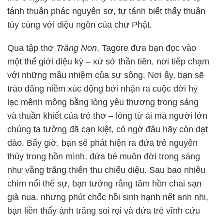
tánh thuần phác nguyên sơ, tự tánh biết thấy thuần
túy cùng với diệu ngôn của chư Phật.
Qua tập thơ
Trăng Non
, Tagore đưa bạn đọc vào
một thế giới diệu kỳ – xứ sở thần tiên, nơi tiếp chạm
với những mầu nhiệm của sự sống. Nơi ấy, bạn sẽ
trào dâng niềm xúc động bởi nhận ra cuộc đời hỷ
lạc mênh mông bằng lòng yêu thương trong sáng
và thuần khiết của trẻ thơ – lòng từ ái mà người lớn
chúng ta tưởng đã cạn kiệt, có ngờ đâu hãy còn dạt
dào. Bấy giờ, bạn sẽ phát hiện ra đứa trẻ nguyên
thủy trong hồn mình, đứa bé muôn đời trong sáng
như vầng trăng thiên thu chiếu diệu. Sau bao nhiêu
chìm nổi thế sự, bạn tưởng rằng tâm hồn chai sạn
già nua, nhưng phút chốc hồi sinh hạnh nết anh nhi,
bạn liền thấy ánh trăng soi rọi và đứa trẻ vĩnh cửu