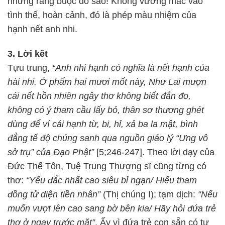
những ràng buộc đó sao! Không vướng mắc vào
tình thế, hoàn cảnh, đó là phép màu nhiệm của
hạnh nết anh nhi.
3. Lời kết
Tựu trung,
“Anh nhi hạnh có nghĩa là nết hạnh của
hài nhi. Ở phẩm hai mươi mốt này, Như Lai mượn
cái nết hồn nhiên ngây thơ không biết đắn đo,
không có ý tham cầu lấy bỏ, thân sơ thương ghét
dùng để ví cái hạnh từ, bi, hỉ, xả ba la mật, bình
đẳng tế độ chúng sanh qua nguồn giáo lý “Ưng vô
sở trụ” của Đạo Phật”
[5;246-247]. Theo lời dạy của
Đức Thế Tôn, Tuệ Trung Thượng sĩ cũng từng có
thơ:
“Yếu đắc nhất cao siêu bỉ ngạn/ Hiếu tham
đồng tử diện tiền nhân”
(Thị chúng I); tạm dịch:
“Nếu
muốn vượt lên cao sang bờ bên kia/ Hãy hỏi đứa trẻ
thơ ở ngay trước mặt”
. Ấy vì đứa trẻ con sẵn có tự