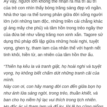
Ấy vậy, người lớn không thể nhận ra mà trí ấu trĩ
của trẻ con nhìn thấy bóng trăng sáng đẹp vô ngần.
Nhà thơ tạo ra thế tương phản giữa đời sống người
lớn (với những tam độc, những triền cái chẳng khác
gì áng mây che phủ) và tâm hồn trong trẻo ngây thơ
của đứa bé như vầng trăng non xinh xắn. Tagore sử
dụng thủ pháp đối lập giữa những hoài nghi, tuyệt
vọng, ghen tỵ, tham lam của nhân thế với hạnh nết
tinh khôi, hiền từ, an nhiên của tâm hồn thơ ấu.
“Thiên hạ kêu la và tranh giật, họ hoài nghi và tuyệt
vọng, họ không biết chấm dứt những tranh cãi của
mình.
Này con ơi, con hãy mang đời con đến giữa bọn họ
như ánh lửa sáng ngời, trong trẻo, thuần khiết, và
ban cho họ niềm hỷ lạc vui thích trong tịch nhiên
.
Họ độc ác vì tham lam và đố kỵ, lời lẽ họ cũng giống