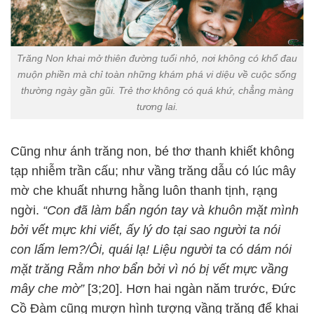
Trăng Non khai mở thiên đường tuổi nhỏ, nơi không có khổ đau
muộn phiền mà chỉ toàn những khám phá vi diệu về cuộc sống
thường ngày gần gũi. Trẻ thơ không có quá khứ, chẳng màng
tương lai.
Cũng như ánh trăng non, bé thơ thanh khiết không
tạp nhiễm trần cấu; như vầng trăng dẫu có lúc mây
mờ che khuất nhưng hằng luôn thanh tịnh, rạng
ngời.
“Con đã làm bẩn ngón tay và khuôn mặt mình
bởi vết mực khi viết, ấy lý do tại sao người ta nói
con lấm lem?/Ôi, quái lạ! Liệu người ta có dám nói
mặt trăng Rằm nhơ bẩn bởi vì nó bị vết mực vầng
mây che mờ”
[3;20]. Hơn hai ngàn năm trước, Đức
Cồ Đàm cũng mượn hình tượng vầng trăng để khai