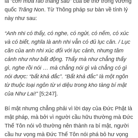
là
“cơn mưa rào tháng sáu”
của bé thơ trong vương
quốc
Trăng Non
. Từ Thông pháp sư bàn về tính lý
này như sau:
“Anh nhi có thấy, có nghe, có ngửi, có nếm, có xúc
và có biết, nghĩa là anh nhi vẫn có đủ lục căn. / Lục
căn của anh nhi xúc đối với lục cảnh, nhưng tâm
cảnh như như bất động. Thấy mà như chẳng thấy
gì, nghe rồi nói … mà chẳng nói gì và chẳng có gì
nói được: “bất khả đắc”. “Bất khả đắc” là một ngôn
từ thuộc loại ngôn từ vi diệu trong kho tàng bí mật
của Như Lai!”
[5;247].
Bí mật nhưng chẳng phải vì lời dạy của Đức Phật là
mật pháp, mà bởi vì người cầu hữu thường mà Đức
Thế Tôn nói vô thường nên thành ra bí mật, người
cầu hư vọng mà Đức Thế Tôn nói phá bỏ hư vọng