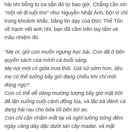
hài nhi bỗng tu oa sẵn đó tự bao giờ. Chẳng cần xin
“một vé đi tuổi thơ” như Nguyễn Nhật Ánh, bởi vì chỉ
trong khoảnh khắc, bằng lời dạy của Đức Thế Tôn
về hạnh nết anh nhi, bạn đã cầm trên tay tấm vé
mầu nhiệm đó.
“Mẹ ơi, giờ con muốn ngưng học bài. Con đã ở bên
quyển sách của mình cả buổi sáng.
Mẹ nói mới có giữa trưa thôi. Giả sử sớm hơn, liệu
mẹ có thể tưởng bây giờ đang chiều khi chỉ mới
đúng ngọ?
Con có thể dễ dàng mường tượng bây giờ mặt trời
đã lặn xuống cuối cánh đồng lúa, và lão bà đánh cá
đang hái rau cho bữa tối bên bờ ao.
Con chỉ cần nhắm mắt lại và nghĩ tưởng bóng đêm
ngày càng dày đặc dưới tán cây madar, và mặt