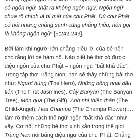
có ngôn ngữ, thật ra không ngôn ngữ. Ngôn ngữ
chưa rõ chính là bí mật của chư Phật. Dù chư Phật
có nói nhưng chúng sanh cũng chẳng hiểu, nên gọi
là không ngôn ngữ”
[5;242-243].
Bởi lắm khi người lớn chẳng hiểu lời của bé nên
cho rằng lời bé hàm hồ. Nào biết bé thơ có được
diệu ngôn của chư Phật – ngôn ngữ “bất khả đắc”.
Trong tập thơ Trăng Non, bạn sẽ thấy những bài thơ
như:
Người hùng
(The Hero),
Những bông nhài đầu
tiên
(The First Jasmines),
Cây Banyan
(The Banyan
Tree),
Món quà
(The Gift),
Anh nhi thiên thần
(The
Child-Angel),
Hoa Champa
(The Champa Flower),…
làm rõ thêm cách thế ngữ ngôn “bất khả đắc” như
vậy. Cơ hồ, những bé thơ xinh xắn trong thế giới
Trăng Non
nói bằng diệu ngữ của chư Phật. Chẳng