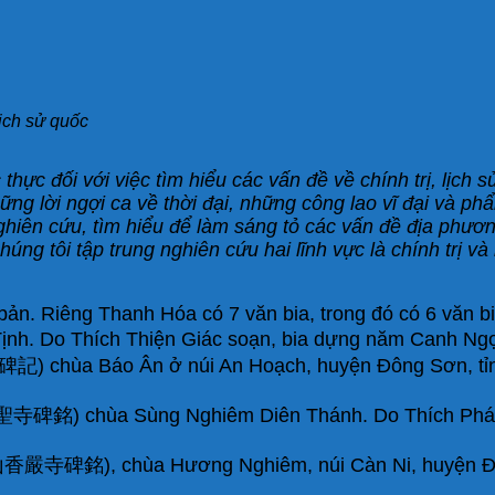
ịch sử quốc
 thực đối với việc tìm hiểu các vấn đề về chính trị, lịch 
hững lời ngợi ca về thời đại, những công lao vĩ đại và p
hiên cứu, tìm hiểu để làm sáng tỏ các vấn đề địa phương 
úng tôi tập trung nghiên cứu hai lĩnh vực là chính trị v
 bản. Riêng Thanh Hóa có 7 văn bia, trong đó có 6 văn b
 Do Thích Thiện Giác soạn, bia dựng năm Canh Ngọ, 
hùa Báo Ân ở núi An Hoạch, huyện Đông Sơn, tỉnh
銘) chùa Sùng Nghiêm Diên Thánh. Do Thích Pháp B
寺碑銘), chùa Hương Nghiêm, núi Càn Ni, huyện Đông 