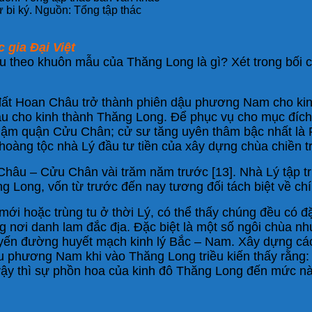
 bi ký. Nguồn: Tổng tập thác
 gia Đại Việt
u theo khuôn mẫu của Thăng Long là gì? Xét trong bối c
 đất Hoan Châu trở thành phiên dậu phương Nam cho ki
ậu cho kinh thành Thăng Long. Để phục vụ cho mục đích 
nhậm quận Cửu Chân; cử sư tăng uyên thâm bậc nhất là P
 hoàng tộc nhà Lý đầu tư tiền của xây dựng chùa chiền t
 Châu – Cửu Chân vài trăm năm trước [13]. Nhà Lý tập tr
 Long, vốn từ trước đến nay tương đối tách biệt về chín
 mới hoặc trùng tu ở thời Lý, có thể thấy chúng đều có 
hững nơi danh lam đắc địa. Đặc biệt là một số ngôi chù
ến đường huyết mạch kinh lý Bắc – Nam. Xây dựng các n
 phương Nam khi vào Thăng Long triều kiến thấy rằng: 
 vậy thì sự phồn hoa của kinh đô Thăng Long đến mức nào