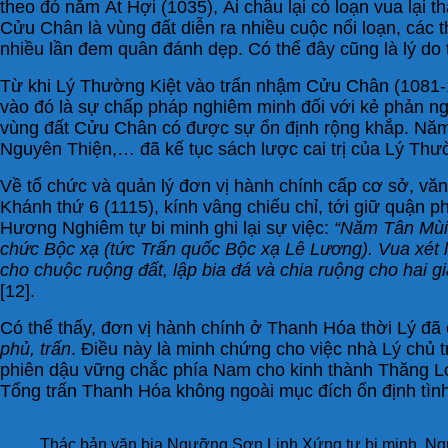
theo đó năm Ất Hợi (1035), Ái châu lại có loạn vua lại t
Cửu Chân là vùng đất diễn ra nhiều cuộc nổi loạn, các 
nhiều lần đem quân đánh dẹp. Có thể đây cũng là lý do
Từ khi Lý Thường Kiệt vào trấn nhậm Cửu Chân (1081-11
vào đó là sự chấp pháp nghiêm minh đối với kẻ phản ngh
vùng đất Cửu Chân có được sự ổn định rộng khắp. Năm 
Nguyên Thiện,… đã kế tục sách lược cai trị của Lý Thườ
Về tổ chức và quản lý đơn vị hành chính cấp cơ sở, vă
Khánh thứ 6 (1115), kính vâng chiếu chỉ, tới giữ quận 
Hương Nghiêm tự bi minh ghi lại sự việc:
“Năm Tân Mùi (
chức Bộc xạ (tức Trấn quốc Bộc xạ Lê Lương). Vua xét lờ
cho chuộc ruộng đất, lập bia đá và chia ruộng cho hai
[12].
Có thể thấy, đơn vị hành chính ở Thanh Hóa thời Lý đã c
phủ, trấn
. Điều này là minh chứng cho việc nhà Lý chủ
phiên dậu vững chắc phía Nam cho kinh thành Thăng Lon
Tổng trấn Thanh Hóa không ngoài mục đích ổn định tình 
Thác bản văn bia Ngưỡng Sơn Linh Xứng tự bi minh. Ngu