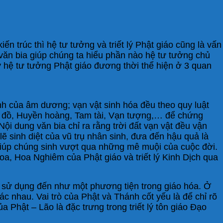
ến trúc thì hệ tư tưởng và triết lý Phật giáo cũng là vấn
văn bia giúp chúng ta hiểu phần nào hệ tư tưởng chủ
y hệ tư tưởng Phật giáo đương thời thể hiện ở 3 quan
h của âm dương; vạn vật sinh hóa đều theo quy luật
à đồ, Huyền hoàng, Tam tài, Vạn tượng,… để chứng
Nội dung văn bia chỉ ra rằng trời đất vạn vật đều vận
ẽ sinh diệt của vũ trụ nhân sinh, đưa đến hậu quả là
 giúp chúng sinh vượt qua những mê muội của cuộc đời.
oa, Hoa Nghiêm của Phật giáo và triết lý Kinh Dịch qua
c sử dụng đến như một phương tiện trong giáo hóa. Ở
c nhau. Vai trò của Phật và Thánh cốt yếu là để chỉ rõ
 Phật – Lão là đặc trưng trong triết lý tôn giáo Đạo