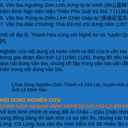
5. Văn bia
Ngưỡng Sơn Linh Xứng tự bi minh
(仰山靈稱寺碑銘)
năm Bính Ngọ niên hiệu Thiên Phù Duệ Vũ thứ 7 (1126) 
6. Văn bia
Trùng tu Diên Linh Chân Giáo tự
(重修延靈真教寺) 
7. Văn bia
Bảo Chưởng Thái Bà mộ chí
dựng năm 1207 
Xét về địa lý, Thanh Hóa cùng với Nghệ An và Tuyên Qua
[8].
Nghiên cứu nội dung và hoàn cảnh ra đời của 6 văn bia
trong giai đoạn đầu thời Lý (1090-1126), trong đó tiêu b
qua nội dung văn bia, chúng tôi tập trung vào hai vấn 
hiện trong nội dung văn bia.
Chùa Sùng Nghiêm Diên Thánh xã Văn Lộc, huyện Hậu L
Ảnh Lê Minh Hậu
NỘI DUNG NGHIÊN CỨU
Chính sách và quan điểm chính trị của nhà Lý đối v
Về tình hình chính trị vùng đất Ái Châu – Cửu Chân thờ
vùng đồng bằng thì tạm thời có sự yên ổn, nhưng các h
Long, Cử Long dựa vào địa hình hiểm trở đã nhiều lần ch