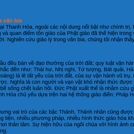
a văn bia
i Thanh Hóa, ngoài các nội dung nổi bật như chính trị, ki
và quan điểm tôn giáo của Phật giáo đã thể hiện trong 
i. Nghiên cứu giáo lý trong văn bia, chúng tôi nhận thấ
)
 đều bàn về đạo thường của trời đất; quy luật vận hàn
hắc đến như: Thái hư, Nhị nghi, Tứ tượng, Bát quái, H
ng) là lẽ tất yếu của trời đất, của sự vận hành vũ trụ. 
ược. Nghĩa là con người và vạn vật khó nhận thức được l
 bể sống chết luân hồi. Đức Phật xuất thế là nhằm cứu
anh Hóa chủ yếu dựa trên hai hệ thống giáo điển: Pháp H
 nhưng vai trò của các bậc Thánh, Thánh nhân cũng đượ
 tiện, nhiều phương pháp, nhiều hình thức giáo hóa khá
nơi thân tâm. Sự hiện hữu của ngôi chùa với hình ảnh của
ung.