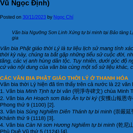
Vũ Ngọc Định)
Posted on
30/11/2023
by
Ngọc Chí
Văn bia Ngưỡng Sơn Linh Xứng tự bi minh tại Bảo tàng L
gia
Văn bia Phật giáo thời Lý là tư liệu lịch sử mang tính xác
thời kỳ này, chúng ta bắt gặp những tiểu sử cuộc đời, n
tăng, các vị anh hùng dân tộc. Tuy nhiên, dưới góc độ ng
cứ vào nội dung của văn bia cùng một số sử liệu khác, ch
CÁC VĂN BIA PHẬT GIÁO THỜI LÝ Ở THANH HÓA
Văn bia thời Lý hiện đã tìm thấy trên cả nước là 22 văn
1. Văn bia
Minh Tịnh tự bi văn
(明淨寺碑文) chùa Minh Tịnh.
2. Văn bia
An Hoạch sơn Báo Ân tự bi ký
(安獲山報恩寺碑記) c
Phong thứ 9 (1100) [2].
3. Văn bia
Sùng Nghiêm Diên Thánh tự bi minh
(崇嚴延聖寺碑
Khánh thứ 9 (1118) [3].
4. Văn bia
Càn Ni sơn Hương Nghiêm tự bi minh
(乾尼山香嚴
Phù Duệ Vũ thứ 5 (1124) [4].