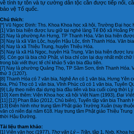
về tính tự tôn và tự cường dân tộc cần được tiếp nối, 
bảo vệ Tổ quốc.
Chú thích:
[*] Vũ Ngọc Định: Ths. Khoa Khoa học xã hội, Trường Đại học
[1] Văn bia hiện được lưu giữ tại nghè làng Tế Độ xã Hoằng 
[2] Nay là phường An Hưng, TP Thanh Hóa. Văn bia hiện được l
[3] Nay là xã Văn Lộc, huyện Hậu Lộc, tỉnh Thanh Hóa. Văn bia 
[4] Nay là xã Thiệu Trung, huyện Thiệu Hóa.
[5] Nay là xã Hà Ngọc, huyện Hà Trung. Văn bia hiện được lưu 
[6]. Còn gọi là bia chữ Phật, vì bia chỉ còn lại duy nhất một
trong bài viết thực tế chỉ khảo 5 văn bia đầu tiên.
[7] Nay là phường Quảng Thọ, TP Sầm Sơn, tỉnh Thanh Hóa. Vă
thứ 3 (1207).
[8] Thanh Hóa có 7 văn bia, Nghệ An có 1 văn bia, Hưng Yên có
bia, Phú Thọ có 1 văn bia, Vĩnh Phúc cũ có 1 văn bia, Tuyên Q
[9] Lấy theo niên đại dựng bia đầu tiên và bia cuối cùng thời 
[10] Xem thêm: Viện Khoa học xã hội Việt Nam (1993),
Đại Việt
[11] [12] Phan Bảo (2012, Chủ biên), Tuyển tập văn bia Thanh H
[13] Điển hình như trung tâm Phật giáo Trường Xuân (nay thuộ
văn có niên đại năm 618. Hay trung tâm Phật giáo Thiệu Trun
thời Hậu Đường.
Tài liệu tham khảo:
[1] Viện văn học (1977),
Thơ văn Lý – Trần
, tập 1, Nxb. Khoa họ