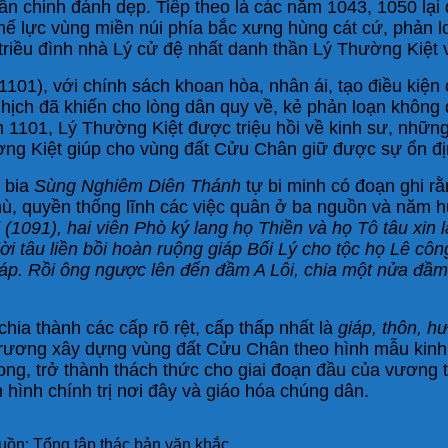
hân chinh đánh dẹp. Tiếp theo là các năm 1043, 1050 lại d
thế lực vùng miền núi phía bắc xưng hùng cát cứ, phản l
 triều đình nhà Lý cử đệ nhất danh thần Lý Thường Kiệ
01), với chính sách khoan hòa, nhân ái, tạo điều kiện
ịch đã khiến cho lòng dân quy về, kẻ phản loạn không dá
1101, Lý Thường Kiệt được triệu hồi về kinh sư, nhữn
ng Kiệt giúp cho vùng đất Cửu Chân giữ được sự ổn định
n bia
Sùng Nghiêm Diên Thánh
tự bi minh có đoạn ghi rằ
phù, quyền thống lĩnh các việc quân ở ba nguồn và năm 
1091), hai viên Phò ký lang họ Thiền và họ Tô tâu xin l
i tâu liền bồi hoàn ruộng giáp Bối Lý cho tộc họ Lê côn
 giáp. Rồi ông ngược lên đến đầm A Lôi, chia một nửa đ
hia thành các cấp rõ rệt, cấp thấp nhất là
giáp, thôn, h
 trương xây dựng vùng đất Cửu Chân theo hình mẫu kin
g, trở thành thách thức cho giai đoạn đầu của vương tr
hình chính trị nơi đây và giáo hóa chúng dân.
ồn: Tổng tập thác bản văn khắc