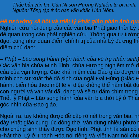
Thác bản văn bia Càn Ni sơn Hương Nghiêm tự bi minh.
Nguồn: Tổng tập thác bản văn khắc Hán Nôm.
Hệ tư tưởng xã hội và triết lý Phật giáo phản ánh qu
Nghiên cứu nội dung của các văn bia Phật giáo thời Lý tạ
đề quan trọng cần phải nghiên cứu. Thông qua tư tưởng 
đạo, cũng như quan điểm chính trị của nhà Lý đương thờ
điểm chủ đạo:
– Phật – Lão song hành (vận hành của vũ trụ nhân sinh
Các văn bia chùa Minh Tịnh, chùa Hương Nghiêm mở đầu
của của vạn tượng. Các khái niệm của Đạo giáo được n
minh cho sự xuất thế độ sinh của ngài Đại Hùng (Giác Hoà
hành, biến hóa theo một lẽ vi diệu không thể nắm bắt đ
con người và vạn vật đã, đang và sẽ tự đắm chìm trong
Triết lý Phật – Lão song hành của văn bia thời Lý ở Th
góc nhìn của Đạo giáo.
Ngoài ra, tuy không được đề cập rõ nét trong văn bia,
đây Phật giáo cùng lúc đồng thời vận dụng nhiều phương
cho chúng sinh thấy được Đạo tính, Phật tính là sẵn có 
Phật thời Lý ở Thanh Hóa nói riêng và Việt Nam nói ch