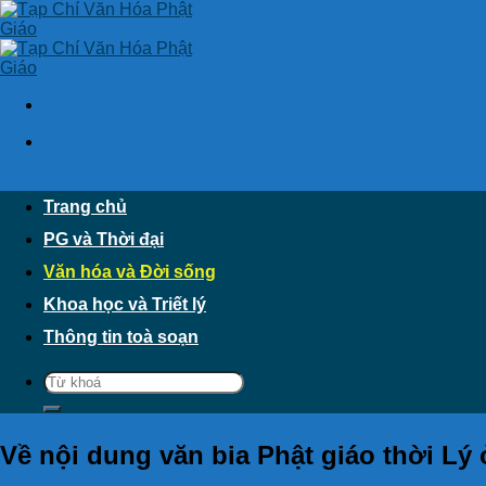
Skip
to
content
Trang chủ
PG và Thời đại
Văn hóa và Đời sống
Khoa học và Triết lý
Thông tin toà soạn
Về nội dung văn bia Phật giáo thời Lý