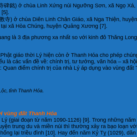
 ở chùa Linh Xứng núi Ngưỡng Sơn, xã Ngọ Xá, huy
[5].
ở chùa Diên Linh Chân Giáo, xã Nga Thiện, huyện 
tại xã Hòa Chúng, huyện Quảng Xương [7].
ng là 3 địa phương xa nhất so với kinh đô Thăng Long, 
 Phật giáo thời Lý hiện còn ở Thanh Hóa cho phép chún
iểu là các vấn đề về: chính trị, tư tưởng, văn hóa – xã 
đề: Quan điểm chính trị của nhà Lý áp dụng vào vùng đất
ộc, tỉnh Thanh Hóa.
ới vùng đất Thanh Hóa
i Lý (giai đoạn từ năm 1090-1126) [9]. Trong những năm 
uyện trung du và miền núi thì thường xảy ra bạo loạn 
ống lại triều đình [10]. Hay đến năm Kỷ Tỵ (1029), dân 