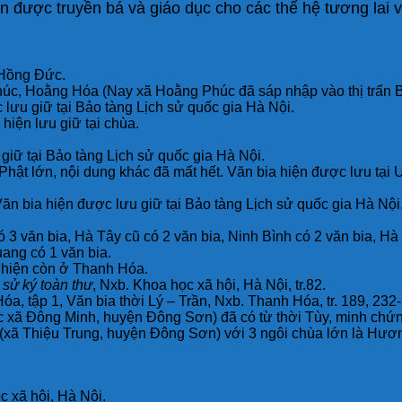
cần được truyền bá và giáo dục cho các thế hệ tương lai
 Hồng Đức.
Phúc, Hoằng Hóa (Nay xã Hoằng Phúc đã sáp nhập vào thị trấn 
ưu giữ tại Bảo tàng Lịch sử quốc gia Hà Nội.
hiện lưu giữ tại chùa.
giữ tại Bảo tàng Lịch sử quốc gia Hà Nội.
 chữ Phật lớn, nội dung khác đã mất hết. Văn bia hiện được lưu
n bia hiện được lưu giữ tại Bảo tàng Lịch sử quốc gia Hà Nộ
 3 văn bia, Hà Tây cũ có 2 văn bia, Ninh Bình có 2 văn bia, H
uang có 1 văn bia.
Lý hiện còn ở Thanh Hóa.
 sử ký toàn thư
, Nxb. Khoa học xã hội, Hà Nội, tr.82.
óa, tập 1, Văn bia thời Lý – Trần, Nxb. Thanh Hóa, tr. 189, 232
c xã Đông Minh, huyện Đông Sơn) đã có từ thời Tùy, minh chứn
g (xã Thiệu Trung, huyện Đông Sơn) với 3 ngôi chùa lớn là H
c xã hội, Hà Nội.