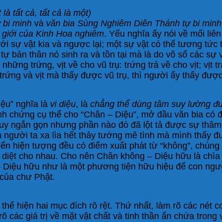
là tất cả, tất cả là một)
 bi minh
và
văn bia Sùng Nghiêm Diên Thánh tự bi minh
giới của Kinh Hoa nghiêm
. Yếu nghĩa ấy nói về mối liê
ới sự vật kia và ngược lại; một sự vật có thể tương tức t
 tự bản thân nó sinh ra và tồn tại mà là do vô số các s
cả những trứng, vịt về cho vũ trụ: trứng trả về cho vịt; vị
ứng và vịt mà thấy được vũ trụ, thì người ấy thấy được 
iệu” nghĩa là
vi diệu
, là
chẳng thể dùng tâm suy lường đ
nh chứng cụ thể cho “Chân – Diệu”, mở đầu văn bia có
tuy ngắn gọn nhưng phần nào đó đã lột tả được sự thâm 
 người ta xa lìa hết thảy tướng mê tình mà mình thấy đượ
ến hiện tượng đều có điểm xuất phát từ “không”, chúng xuấ
– diệt cho nhau. Cho nên Chân không – Diệu hữu là chìa
 – Diệu hữu như là một phương tiện hữu hiệu để con ngư
của chư Phật.
hể hiện hai mục đích rõ rệt. Thứ nhất, làm rõ các nét cơ 
 các giá trị về mặt vật chất và tinh thần ẩn chứa trong 