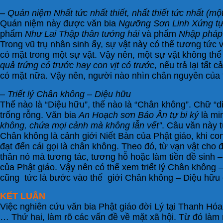
– Quán niệm Nhất tức nhất thiết, nhất thiết tức nhất (một 
Quán niệm này được văn bia
Ngưỡng Sơn Linh Xứng tự
phẩm
Như Lai Thập thân tướng hải
và phẩm
Nhập pháp 
Trong vũ trụ nhân sinh ấy, sự vật này có thể tương tức v
có mặt trong một sự vật. Vậy nên, một sự vật không thể
quả trứng có trước hay con vịt có trước
, nếu trả lại tất 
có mặt nữa. Vậy nên, người nào nhìn chân nguyên của tr
– Triết lý Chân không – Diệu hữu
Thế nào là “Diệu hữu”, thế nào là “Chân không”. Chữ “d
trống rỗng. Văn bia
An Hoạch sơn Báo Ân tự bi ký
là mi
không, chứa mọi cảnh mà không lẫn vết”
. Câu văn này 
Chân không là cảnh giới Niết Bàn của Phật giáo, khi con
đạt đến cái gọi là chân không. Theo đó, từ vạn vật cho đ
thân nó mà tương tác, tương hỗ hoặc làm tiền đề sinh 
của Phật giáo. Vậy nên có thể xem triết lý Chân không
cũng tức là bước vào thế giới Chân không – Diệu hữu 
KẾT LUẬN
Việc nghiên cứu văn bia Phật giáo đời Lý tại Thanh Hóa t
… Thứ hai, làm rõ các vấn đề về mặt xã hội. Từ đó làm rõ