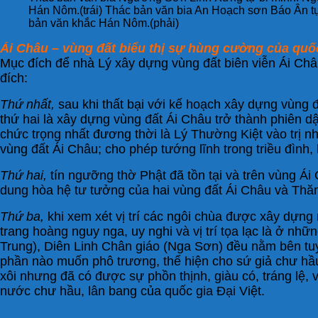
Hán Nôm.(trái) Thác bản văn bia An Hoạch sơn Báo Ân tự
bản văn khắc Hán Nôm.(phải)
Ái Châu – vùng đất biểu thị sự hùng cường của quốc
Mục đích để nhà Lý xây dựng vùng đất biên viễn Ái Châ
đích:
Thứ nhất,
sau khi thất bại với kế hoạch xây dựng vùng
thứ hai là xây dựng vùng đất Ái Châu trở thành phiên d
chức trọng nhất đương thời là Lý Thường Kiệt vào trị 
vùng đất Ái Châu; cho phép tướng lĩnh trong triều đình,
Thứ hai,
tín ngưỡng thờ Phật đã tồn tại và trên vùng Ái
dung hòa hệ tư tưởng của hai vùng đất Ái Châu và Thăng
Thứ ba,
khi xem xét vị trí các ngôi chùa được xây dựng
trang hoàng nguy nga, uy nghi và vị trí tọa lạc là ở n
Trung), Diên Linh Chân giáo (Nga Sơn) đều nằm bên tuy
phần nào muốn phô trương, thể hiện cho sứ giả chư hầu
xôi nhưng đã có được sự phồn thịnh, giàu có, tráng lệ,
nước chư hầu, lân bang của quốc gia Đại Việt.