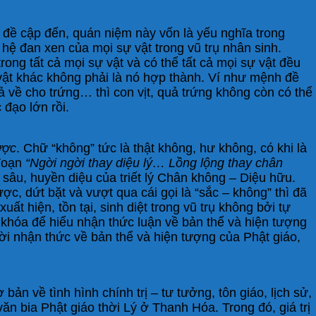
đề cập đến, quán niệm này vốn là yếu nghĩa trong
n hệ đan xen của mọi sự vật trong vũ trụ nhân sinh.
rong tất cả mọi sự vật và có thể tất cả mọi sự vật đều
ự vật khác không phải là nó hợp thành. Ví như mệnh đề
t trả về cho trứng… thì con vịt, quả trứng không còn có thể
đạo lớn rồi.
ược
. Chữ “không” tức là thật không, hư không, có khi là
 đoạn
“Ngời ngời thay diệu lý… Lồng lộng thay chân
sâu, huyền diệu của triết lý Chân không – Diệu hữu.
c, dứt bặt và vượt qua cái gọi là “sắc – không” thì đã
t hiện, tồn tại, sinh diệt trong vũ trụ không bởi tự
 khóa để hiểu nhận thức luận về bản thể và hiện tượng
ời nhận thức về bản thể và hiện tượng của Phật giáo,
bản về tình hình chính trị – tư tưởng, tôn giáo, lịch sử,
văn bia Phật giáo thời Lý ở Thanh Hóa. Trong đó, giá trị