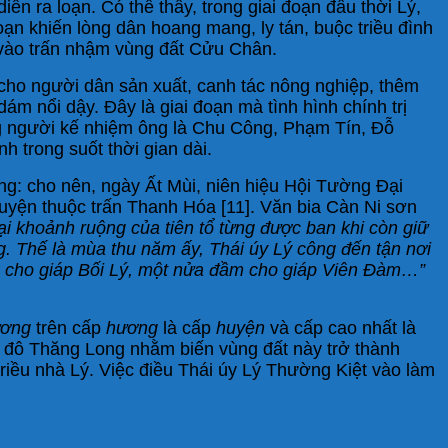
iễn ra loạn. Có thể thấy, trong giai đoạn đầu thời Lý,
oạn khiến lòng dân hoang mang, ly tán, buộc triều đình
t vào trấn nhậm vùng đất Cửu Chân.
 cho người dân sản xuất, canh tác nông nghiệp, thêm
m nổi dậy. Đây là giai đoạn mà tình hình chính trị
g người kế nhiệm ông là Chu Công, Phạm Tín, Đỗ
 trong suốt thời gian dài.
ng: cho nên, ngày Ất Mùi, niên hiệu Hội Tường Đại
huyện thuộc trấn Thanh Hóa [11]. Văn bia Càn Ni sơn
ại khoảnh ruộng của tiên tổ từng được ban khi còn giữ
g. Thế là mùa thu năm ấy, Thái úy Lý công đến tận nơi
ầm cho giáp Bối Lý, một nửa đầm cho giáp Viên Đàm…”
ương
trên cấp
hương
là cấp
huyện
và cấp cao nhất là
h đô Thăng Long nhằm biến vùng đất này trở thành
iều nhà Lý. Việc điều Thái úy Lý Thường Kiệt vào làm