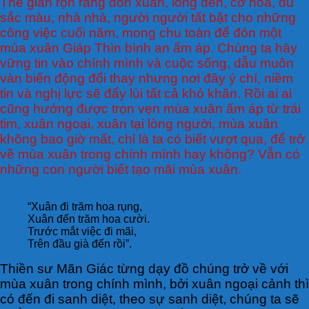
Thế gian rộn ràng đón xuân, lồng đèn, cờ hoa, đủ
sắc màu, nhà nhà, người người tất bật cho những
công việc cuối năm, mong chu toàn để đón một
mùa xuân Giáp Thìn bình an ấm áp. Chúng ta hãy
vững tin vào chính mình và cuộc sống, dẫu muôn
vàn biến động đổi thay nhưng nơi đây ý chí, niềm
tin và nghị lực sẽ đẩy lùi tất cả khó khăn. Rồi ai ai
cũng hưởng được trọn vẹn mùa xuân ấm áp từ trái
tim, xuân ngoại, xuân tại lòng người, mùa xuân
không bao giờ mất, chỉ là ta có biết vượt qua, để trở
về mùa xuân trong chính mình hay không? Vẫn có
những con người biết tạo mãi mùa xuân.
“Xuân đi trăm hoa rụng,
Xuân đến trăm hoa cười.
Trước mắt việc đi mãi,
Trên đầu già đến rồi”.
Thiền sư Mãn Giác từng dạy đồ chúng trở về với
mùa xuân trong chính mình, bởi xuân ngoại cảnh thì
có đến đi sanh diệt, theo sự sanh diệt, chúng ta sẽ