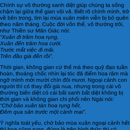
Chính sự vô thường sanh diệt giúp chúng ta sống
chậm lại giữa thế gian vội vã. Biết rõ chính mình, trở
về bên trong, tìm lại mùa xuân miên viễn bị bỏ quên
theo năm tháng. Cuộc đời vốn thế, vô thường trôi,
như Thiền sư Mãn Giác nói:
“Xuân đi trăm hoa rụng,
Xuân đến trăm hoa cười.
Trước mắt việc đi mãi,
Trên đầu già đến rồi”.
Thời gian, không gian cứ thế mà theo quỹ đạo tuần
hoàn, thoáng chốc nhìn lại tóc đã điểm hoa râm mà
ngỡ mình mới mười chín đôi mươi. Ngoại cảnh con
người thì có thay đổi già nua, nhưng trong cái vô
thường biến diệt có cái bất sanh bất diệt không bị
thời gian và không gian chi phối nên Ngài nói:
“Chớ bảo xuân tàn hoa rụng hết,
Đêm qua sân trước một cành mai”.
Ý nghĩa toát yếu, chớ bảo mùa xuân ngoại cảnh hết
thì hoa cũng rụng, đúng là trên hình thức thì có