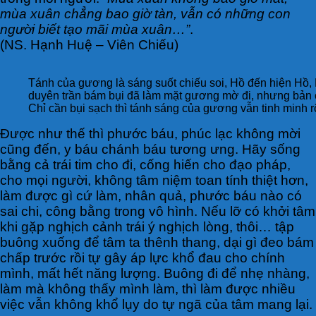
mùa xuân chẳng bao giờ tàn, vẫn có những con
người biết tạo mãi mùa xuân…”
.
(NS. Hạnh Huệ – Viên Chiếu)
Tánh của gương là sáng suốt chiếu soi, Hồ đến hiện Hồ,
duyên trần bám bụi đã làm mặt gương mờ đi, nhưng bản ch
Chỉ cần bụi sạch thì tánh sáng của gương vẫn tinh minh r
Được như thế thì phước báu, phúc lạc không mời
cũng đến, y báu chánh báu tương ưng. Hãy sống
bằng cả trái tim cho đi, cống hiến cho đạo pháp,
cho mọi người, không tâm niệm toan tính thiệt hơn,
làm được gì cứ làm, nhân quả, phước báu nào có
sai chi, công bằng trong vô hình. Nếu lỡ có khởi tâm
khi gặp nghịch cảnh trái ý nghịch lòng, thôi… tập
buông xuống để tâm ta thênh thang, dại gì đeo bám
chấp trước rồi tự gây áp lực khổ đau cho chính
mình, mất hết năng lượng. Buông đi để nhẹ nhàng,
làm mà không thấy mình làm, thì làm được nhiều
việc vẫn không khổ lụy do tự ngã của tâm mang lại.