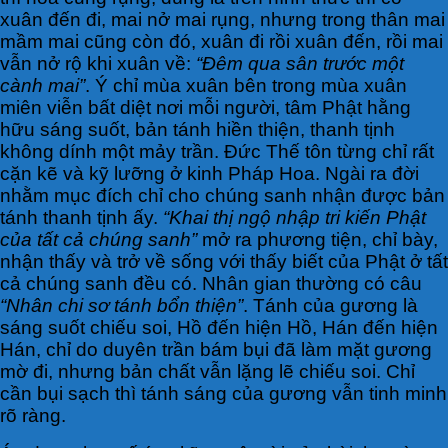
xuân đến đi, mai nở mai rụng, nhưng trong thân mai
mầm mai cũng còn đó, xuân đi rồi xuân đến, rồi mai
vẫn nở rộ khi xuân về:
“Đêm qua sân trước một
cành mai”
. Ý chỉ mùa xuân bên trong mùa xuân
miên viễn bất diệt nơi mỗi người, tâm Phật hằng
hữu sáng suốt, bản tánh hiền thiện, thanh tịnh
không dính một mảy trần. Đức Thế tôn từng chỉ rất
cặn kẽ và kỹ lưỡng ở kinh Pháp Hoa. Ngài ra đời
nhằm mục đích chỉ cho chúng sanh nhận được bản
tánh thanh tịnh ấy.
“Khai thị ngộ nhập tri kiến Phật
của tất cả chúng sanh”
mở ra phương tiện, chỉ bày,
nhận thấy và trở về sống với thấy biết của Phật ở tất
cả chúng sanh đều có. Nhân gian thường có câu
“Nhân chi sơ tánh bổn thiện”
. Tánh của gương là
sáng suốt chiếu soi, Hồ đến hiện Hồ, Hán đến hiện
Hán, chỉ do duyên trần bám bụi đã làm mặt gương
mờ đi, nhưng bản chất vẫn lặng lẽ chiếu soi. Chỉ
cần bụi sạch thì tánh sáng của gương vẫn tinh minh
rõ ràng.