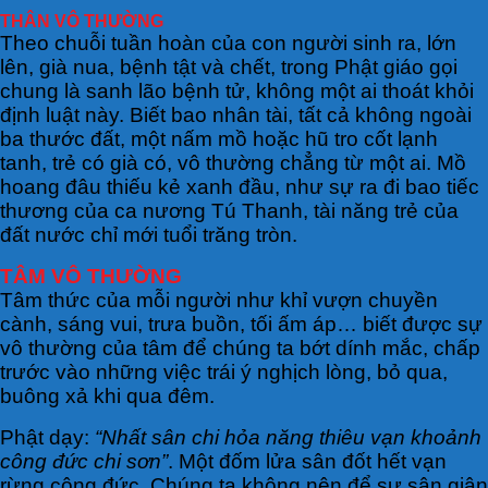
THÂN VÔ THƯỜNG
Theo chuỗi tuần hoàn của con người sinh ra, lớn
lên, già nua, bệnh tật và chết, trong Phật giáo gọi
chung là sanh lão bệnh tử, không một ai thoát khỏi
định luật này. Biết bao nhân tài, tất cả không ngoài
ba thước đất, một nấm mồ hoặc hũ tro cốt lạnh
tanh, trẻ có già có, vô thường chẳng từ một ai. Mồ
hoang đâu thiếu kẻ xanh đầu, như sự ra đi bao tiếc
thương của ca nương Tú Thanh, tài năng trẻ của
đất nước chỉ mới tuổi trăng tròn.
TÂM VÔ THƯỜNG
Tâm thức của mỗi người như khỉ vượn chuyền
cành, sáng vui, trưa buồn, tối ấm áp… biết được sự
vô thường của tâm để chúng ta bớt dính mắc, chấp
trước vào những việc trái ý nghịch lòng, bỏ qua,
buông xả khi qua đêm.
Phật dạy:
“Nhất sân chi hỏa năng thiêu vạn khoảnh
công đức chi sơn”
. Một đốm lửa sân đốt hết vạn
rừng công đức. Chúng ta không nên để sự sân giận