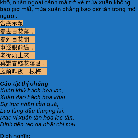
khổ, nhân ngoại cảnh mà trở về mùa xuân không
bao giờ mất, mùa xuân chẳng bao giờ tàn trong mỗi
người.
告疾示眾
春去百花落，
春到百花開。
事逐眼前過，
老從頭上來。
莫謂春殘花落盡，
庭前昨夜一枝梅。
Cáo tật thị chúng
Xuân khứ bách hoa lạc,
Xuân đáo bách hoa khai.
Sự trục nhãn tiền quá,
Lão tùng đầu thượng lai.
Mạc vị xuân tàn hoa lạc tận,
Đình tiền tạc dạ nhất chi mai.
Dịch nghĩa: