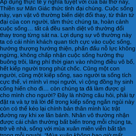
Áp dụng thực tế ý nghĩa tuyệt vời của bài thơ này,
Thiền sư Mãn Giác thức tỉnh đại chúng. Cuộc sống
này, vạn vật vô thường biến diệt đổi thay, từ thân tứ
đại của con người, tâm thức chúng ta, hoàn cảnh
cuộc sống… tất cả đều sanh diệt vô thường đổi
thay trong từng sát na. Lợi dụng sự vô thường này
ta có cái nhìn khách quan tích cực vào cuộc sống,
hướng thượng hướng thiện, phấn đấu nỗ lực không
ngừng, không chấp nhận cuộc sống hưởng thụ
buông trôi, lãng phí thời gian vào những điều vô bổ,
hết kiếp người trong phút chốc. Cũng một con
người, cũng một kiếp sống, sao người ta sống tích
cực thế, vì mình vì mọi người, vì cộng đồng hy sinh
cống hiến cho đi… còn chúng ta đã làm được gì
cho mình cho người? Đây là những câu hỏi, phải tự
đặt ra và tự trả lời để trong kiếp sống ngắn ngủi này
còn có thể kéo lại chính bản thân mình lúc trật
đường ray khi xe lăn bánh. Nhân vô thường nhận
được cái chân thường bất biến trong mỗi chúng ta,
trở về nhà, sống với mùa xuân miên viễn bất tận
trong mỗi người.
“Mùa xuân không bao giờ mất,