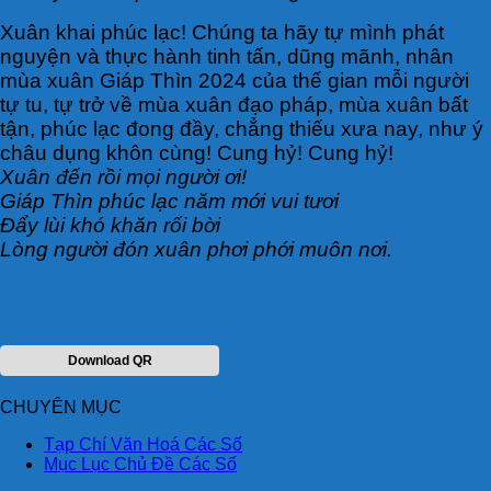
Xuân khai phúc lạc! Chúng ta hãy tự mình phát
nguyện và thực hành tinh tấn, dũng mãnh, nhân
mùa xuân Giáp Thìn 2024 của thế gian mỗi người
tự tu, tự trở về mùa xuân đạo pháp, mùa xuân bất
tận, phúc lạc đong đầy, chẳng thiếu xưa nay, như ý
châu dụng khôn cùng! Cung hỷ! Cung hỷ!
Xuân đến rồi mọi người ơi!
Giáp Thìn phúc lạc năm mới vui tươi
Đẩy lùi khó khăn rối bời
Lòng người đón xuân phơi phới muôn nơi.
Download QR
CHUYÊN MỤC
Tạp Chí Văn Hoá Các Số
Mục Lục Chủ Đề Các Số