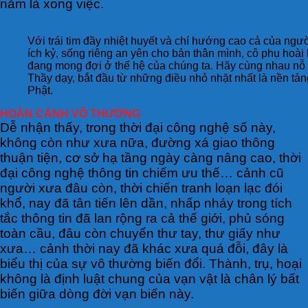
năm là xong việc.
Với trái tim đầy nhiệt huyết và chí hướng cao cả của ngư
ích kỷ, sống riêng an yên cho bản thân mình, cô phụ hoài
đang mong đợi ở thế hệ của chúng ta. Hãy cùng nhau nỗ lự
Thầy dạy, bắt đầu từ những điều nhỏ nhặt nhất là nền tả
Phật.
HOÀN CẢNH VÔ THƯỜNG
Dễ nhận thấy, trong thời đại công nghệ số này,
không còn như xưa nữa, đường xá giao thông
thuận tiện, cơ sở hạ tầng ngày càng nâng cao, thời
đại công nghệ thông tin chiếm ưu thế… cảnh cũ
người xưa đâu còn, thời chiến tranh loạn lạc đói
khổ, nay đã tân tiến lên dần, nhấp nháy trong tích
tắc thông tin đã lan rộng ra cả thế giới, phủ sóng
toàn cầu, đâu còn chuyển thư tay, thư giấy như
xưa… cảnh thời nay đã khác xưa quá đỗi, đây là
biểu thị của sự vô thường biến đổi. Thành, trụ, hoại
không là định luật chung của vạn vật là chân lý bất
biến giữa dòng đời vạn biến này.