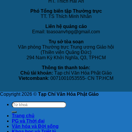
HT. Thích Hải Ấn
Phó Tổng biên tập Thường trực
TT. TS Thích Minh Nhẫn
Liên hệ quảng cáo
Email: toasoanvhpg@gmail.com
Trụ sở tòa soạn
Văn phòng Thường trực Trung ương Giáo hội
(Thiền viện Quảng Đức)
294 Nam Kỳ Khởi Nghĩa, Q3, TPHCM
Thông tin thanh toán:
Chủ tài khoản:
Tạp chí Văn Hóa Phật Giáo
Vietcombank
: 0071001053555- CN TP.HCM
Copyright 2026 ©
Tạp Chí Văn Hóa Phật Giáo
Trang chủ
PG và Thời đại
Văn hóa và Đời sống
Khoa học và Triết lý