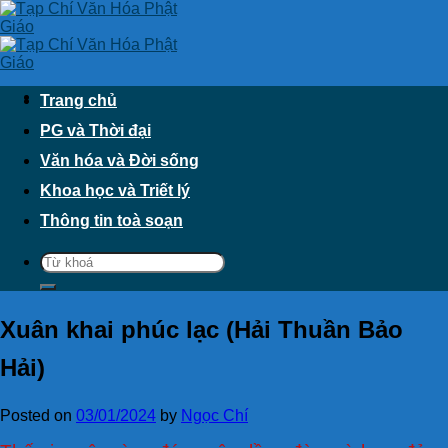
Skip
to
content
Trang chủ
PG và Thời đại
Văn hóa và Đời sống
Khoa học và Triết lý
Thông tin toà soạn
Xuân khai phúc lạc (Hải Thuần Bảo
Hải)
Posted on
03/01/2024
by
Ngọc Chí