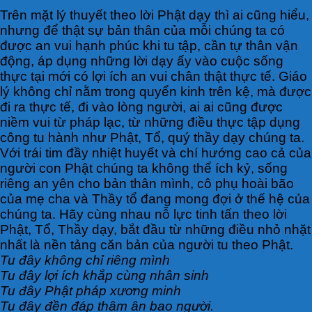
Trên mặt lý thuyết theo lời Phật dạy thì ai cũng hiểu,
nhưng để thật sự bản thân của mỗi chúng ta có
được an vui hạnh phúc khi tu tập, cần tự thân vận
động, áp dụng những lời dạy ấy vào cuộc sống
thực tại mới có lợi ích an vui chân thật thực tế. Giáo
lý không chỉ nằm trong quyển kinh trên kệ, mà được
đi ra thực tế, đi vào lòng người, ai ai cũng được
niềm vui từ pháp lạc, từ những điều thực tập dụng
công tu hành như Phật, Tổ, quý thầy dạy chúng ta.
Với trái tim đầy nhiệt huyết và chí hướng cao cả của
người con Phật chúng ta không thể ích kỷ, sống
riêng an yên cho bản thân mình, cô phụ hoài bão
của mẹ cha và Thầy tổ đang mong đợi ở thế hệ của
chúng ta. Hãy cùng nhau nỗ lực tinh tấn theo lời
Phật, Tổ, Thầy dạy, bắt đầu từ những điều nhỏ nhặt
nhất là nền tảng căn bản của người tu theo Phật.
Tu đây không chỉ riêng mình
Tu đây lợi ích khắp cùng nhân sinh
Tu đây Phật pháp xương minh
Tu đây đền đáp thâm ân bao người.