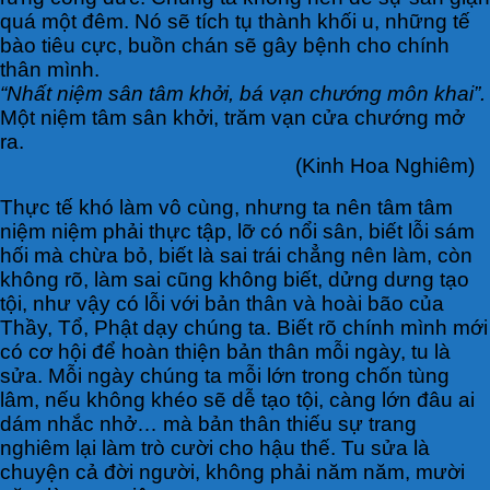
quá một đêm. Nó sẽ tích tụ thành khối u, những tế
bào tiêu cực, buồn chán sẽ gây bệnh cho chính
thân mình.
“Nhất niệm sân tâm khởi, bá vạn chướng môn khai”.
Một niệm tâm sân khởi, trăm vạn cửa chướng mở
ra.
(Kinh Hoa Nghiêm)
Thực tế khó làm vô cùng, nhưng ta nên tâm tâm
niệm niệm phải thực tập, lỡ có nổi sân, biết lỗi sám
hối mà chừa bỏ, biết là sai trái chẳng nên làm, còn
không rõ, làm sai cũng không biết, dửng dưng tạo
tội, như vậy có lỗi với bản thân và hoài bão của
Thầy, Tổ, Phật dạy chúng ta. Biết rõ chính mình mới
có cơ hội để hoàn thiện bản thân mỗi ngày, tu là
sửa. Mỗi ngày chúng ta mỗi lớn trong chốn tùng
lâm, nếu không khéo sẽ dễ tạo tội, càng lớn đâu ai
dám nhắc nhở… mà bản thân thiếu sự trang
nghiêm lại làm trò cười cho hậu thế. Tu sửa là
chuyện cả đời người, không phải năm năm, mười