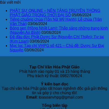
Bài viết mới
PHẬT SỰ ONLINE – NỀN TẢNG TRUYỀN THÔNG
PHẬT GIÁO TRONG THỜI ĐẠI SỐ
05/06/2024
Tiếng chuông chùa (Tôn Nữ Mỹ Hạnh); Lễ chùa (Trần
Văn Thái)
03/06/2024
Bóng sen (Hồng Nhật Lam); Thắp sáng những trang kinh
(Nguyễn An Bình)
03/06/2024
Đê đầu đức Phật Dược Sư (Nguyễn Chí Thiện); Tự tại
(Kim Loan)
03/06/2024
Mục lục Tạp chí VHPG số 421 – Chủ đề: Dược Sư Đại
Nguyện
03/06/2024
Tạp Chí Văn Hóa Phật Giáo
Phát hành vào ngày 01 và 15 hàng tháng
Phụ trách kỹ thuật: 0982760624
Ý kiến bạn đọc
Tạp chí văn hóa Phật giáo rất hoan nghênh độc giả gửi thông
tin và góp ý cho chúng tôi!
Email:
toasoanvhpg@gmail.com
Tổng biên tập