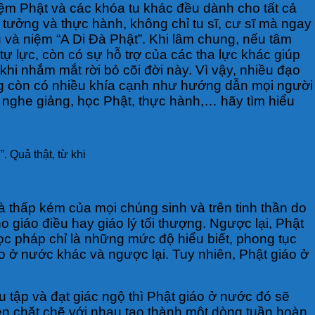
niệm Phật và các khóa tu khác đều dành cho tất cả
tưởng và thực hành, không chỉ tu sĩ, cư sĩ mà ngay
và niệm “A Di Đà Phật”. Khi lâm chung, nếu tâm
ự lực, còn có sự hỗ trợ của các tha lực khác giúp
 khi nhắm mắt rời bỏ cõi đời này. Vì vậy, nhiều đạo
tông còn có nhiều khía cạnh như hướng dẫn mọi người
 nghe giảng, học Phật, thực hành,… hãy tìm hiểu
 Quả thật, từ khi
à thấp kém của mọi chúng sinh và trên tinh thần do
giáo điều hay giáo lý tối thượng. Ngược lại, Phật
học pháp chỉ là những mức độ hiểu biết, phong tục
 ở nước khác và ngược lại. Tuy nhiên, Phật giáo ở
tu tập và đạt giác ngộ thì Phật giáo ở nước đó sẽ
yện chặt chẽ với nhau tạo thành một dòng tuần hoàn