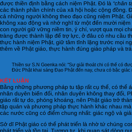
được thiền định bằng cách niệm Phật. Đó là
“chân t
các thành phần chính của xã hội hoặc cộng đồng. Đ
cả những người không theo đạo cũng niệm Phật. Giố
không xao động và nhớ nghĩ từ một đến mười niệm nh
con người giữ vững niềm tin, ý chí, vượt qua mọi chư
tràng được thành lập để trợ lực, ở đâu có nhu cầu 
thực hành niệm Phật, giữ tâm tĩnh lặng trước mọi n
thêm về Phật giáo, thực hành đúng giáo pháp và trán
Thiền sư S.N Goenka nói: “Sự giải thoát chi có thể có đư
Đức Phật khai sáng Đạo Phật đến nay, chưa có bậc giác ng
KẾT LUẬN
Bằng những phương pháp tu tập rất cụ thể, có thể áp
nhân duyên biến đổi, nhân duyên không thay đổi, P
giáo rất tự do, phóng khoáng, nên Phật giáo trở th
tập quán và phương pháp thực hành khác nhau mà th
các nước cũng có điểm chung nhất: giác ngộ và giải
Sở dĩ Phật giáo có thể phát triển là nhờ tứ chúng co
phát triển và tồn tại. Tương tự, khi quan sát dòng