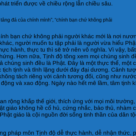
hát triển được về chiều rộng lẫn chiều sâu.
 tảng đá của chính mình”, “chính bạn chứ không phải
chính bạn chứ không phải người khác mới là nơi nươ
ch khác, người muốn tu tập phải là người vừa hiểu P
ực hành, thực tu thì sẽ trở nên vô nghĩa. Vì vậy, b
u chứng. Hơn nữa, Tịnh độ tông xem mọi chúng sinh 
t cả chúng sinh đều là Phật. Đây là một thực thể, một
tịch tịnh và tĩnh lặng dưới đáy đại dương. Cảnh tượ
 không tách riêng với cảnh tương đối, cũng như nước
 động và xao động. Ngày nào hết mê lầm, tâm tịnh 
lan rộng khắp thế giới, thích ứng với mọi môi trường
hật giáo không hề cổ hủ, cứng nhắc, bảo thủ, nhàm 
Phật giáo là cội nguồn đời sống tinh thần của dân tộ
hưng pháp môn Tịnh độ dễ thực hành, dễ nhận thức, 