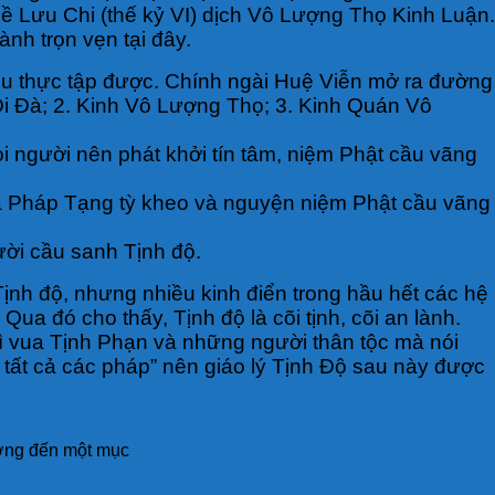
 Lưu Chi (thế kỷ VI) dịch Vô Lượng Thọ Kinh Luận.
ành trọn vẹn tại đây.
ều thực tập được. Chính ngài Huệ Viễn mở ra đường
Di Đà; 2. Kinh Vô Lượng Thọ; 3. Kinh Quán Vô
ọi người nên phát khởi tín tâm, niệm Phật cầu vãng
a Pháp Tạng tỳ kheo và nguyện niệm Phật cầu vãng
ời cầu sanh Tịnh độ.
Tịnh độ, nhưng nhiều kinh điển trong hầu hết các hệ
Qua đó cho thấy, Tịnh độ là cõi tịnh, cõi an lành.
vì vua Tịnh Phạn và những người thân tộc mà nói
 tất cả các pháp” nên giáo lý Tịnh Độ sau này được
ướng đến một mục