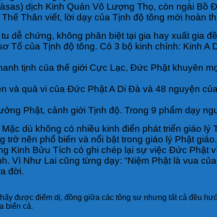
àsas) dịch Kinh Quán Vô Lượng Thọ, còn ngài Bồ Đề
 Thế Thân viết, lời dạy của Tịnh độ tông mới hoàn th
 dễ chứng, không phân biệt tại gia hay xuất gia đ
ơ Tổ của Tịnh độ tông. Có 3 bộ kinh chính: Kinh A 
 thanh tịnh của thế giới Cực Lạc, Đức Phật khuyên m
n và quả vi của Đức Phật A Di Đà và 48 nguyện củ
ởng Phật, cảnh giới Tịnh độ. Trong 9 phẩm dạy ngư
Mặc dù không có nhiều kinh điển phát triển giáo lý 
trở nên phổ biến và nổi bật trong giáo lý Phật giáo. 
ng Kinh Bửu Tích có ghi chép lại sự việc Đức Phật 
h. Vì Như Lai cũng từng dạy: “Niệm Phật là vua của
a đời.
 thấy được điểm dị, đồng giữa các tông sư nhưng tất cả đều h
a biển cả.