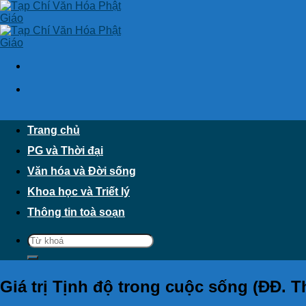
Skip
to
content
Trang chủ
PG và Thời đại
Văn hóa và Đời sống
Khoa học và Triết lý
Thông tin toà soạn
Giá trị Tịnh độ trong cuộc sống (ĐĐ. 