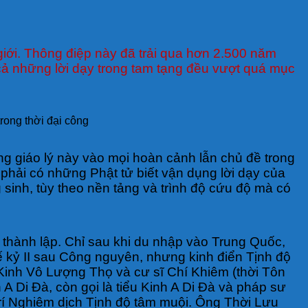
ế giới. Thông điệp này đã trải qua hơn 2.500 năm
 cả những lời dạy trong tam tạng đều vượt quá mục
trong thời đại công
àng giáo lý này vào mọi hoàn cảnh lẫn chủ đề trong
 phải có những Phật tử biết vận dụng lời dạy của
g sinh, tùy theo nền tảng và trình độ cứu độ mà có
 thành lập. Chỉ sau khi du nhập vào Trung Quốc,
hế kỷ II sau Công nguyên, nhưng kinh điển Tịnh độ
Kinh Vô Lượng Thọ và cư sĩ Chí Khiêm (thời Tôn
 A Di Đà, còn gọi là tiểu Kinh A Di Đà và pháp sư
í Nghiêm dịch Tịnh độ tâm muội. Ông Thời Lưu