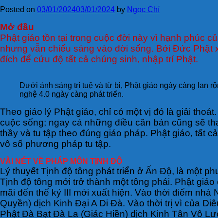
Posted on
03/01/2024
03/01/2024
by
Ngọc Chí
Mở đầu
Phật giáo tồn tại trong cuộc đời này vì hạnh phúc củ
nhưng vẫn chiếu sáng vào đời sống. Bởi Đức Phật xác
đích để cứu độ tất cả chúng sinh, nhập trí Phật.
Dưới ánh sáng trí tuệ và từ bi, Phật giáo ngày càng lan r
nghệ 4.0 ngày càng phát triển.
Theo giáo lý Phật giáo, chỉ có một vị đó là giải th
cuộc sống; ngay cả những điều căn bản cũng sẽ thay 
thầy và tu tập theo đúng giáo pháp. Phật giáo, tất 
vô số phương pháp tu tập.
VÀI NÉT VỀ PHÁP MÔN TỊNH ĐỘ
Lý thuyết Tịnh độ tông phát triển ở Ấn Độ, là một 
Tịnh độ tông mới trở thành một tông phái. Phật giá
mãi đến thế kỷ III mới xuất hiện. Vào thời điểm n
Quyền) dịch Kinh Đại A Di Đà. Vào thời trị vì của Di
Phật Đà Bạt Đà La (Giác Hiền) dịch Kinh Tân Vô L