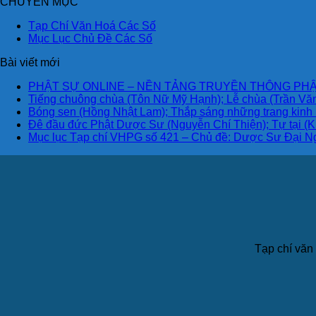
CHUYÊN MỤC
Tạp Chí Văn Hoá Các Số
Mục Lục Chủ Đề Các Số
Bài viết mới
PHẬT SỰ ONLINE – NỀN TẢNG TRUYỀN THÔNG PHẬ
Tiếng chuông chùa (Tôn Nữ Mỹ Hạnh); Lễ chùa (Trần Văn
Bóng sen (Hồng Nhật Lam); Thắp sáng những trang kinh
Đê đầu đức Phật Dược Sư (Nguyễn Chí Thiện); Tự tại (K
Mục lục Tạp chí VHPG số 421 – Chủ đề: Dược Sư Đại N
Tạp chí văn 