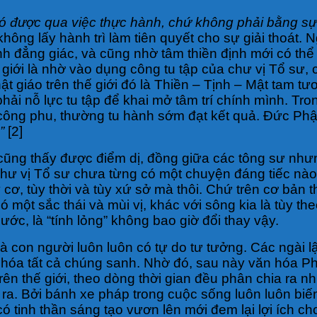
ể có được qua việc thực hành, chứ không phải bằng s
ông lấy hành trì làm tiên quyết cho sự giải thoát.
h đẳng giác, và cũng nhờ tâm thiền định mới có thể
 giới là nhờ vào dụng công tu tập của chư vị Tổ sư,
t giáo trên thế giới đó là Thiền – Tịnh – Mật tam 
ải nỗ lực tu tập để khai mở tâm trí chính mình. Tr
 công phu, thường tu hành sớm đạt kết quả. Đức Phậ
”
[2]
 cũng thấy được điểm dị, đồng giữa các tông sư nh
ư vị Tổ sư chưa từng có một chuyện đáng tiếc nào x
 cơ, tùy thời và tùy xứ sở mà thôi. Chứ trên cơ bản
ột sắc thái và mùi vị, khác với sông kia là tùy theo 
ớc, là “tính lỏng” không bao giờ đổi thay vậy.
là con người luôn luôn có tự do tư tưởng. Các ngài 
o hóa tất cả chúng sanh. Nhờ đó, sau này văn hóa Ph
rên thế giới, theo dòng thời gian đều phân chia ra nh
ảy ra. Bởi bánh xe pháp trong cuộc sống luôn luôn biế
 tinh thần sáng tạo vươn lên mới đem lại lợi ích c