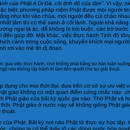
ánh của Phật A Di Đà, cõi tịnh độ của tâm”
. Vì vậy, 
ặc biệt, phương pháp niệm Phật được mọi người tin 
ng như khi vào chùa, mọi người đều cúi chào nhau 
ất tâm thì có thể sanh ở cõi lành. Ngoài khả năng t
ớng ngại tà ác, để không bị trói buộc, cản trở trước
thì đến giúp đỡ. Mặt khác, việc thực hành Tịnh độ 
ghịch cảnh trong cuộc sống, khuyến khích mọi người
h rơi vào mê tín dị đoan.
ợc qua việc thực hành, chứ không phải bằng sự bàn luận suông”.
ộ nào không lấy hành trì làm tiên quyết cho sự giải thoát.
 dụng cho mọi thời đại, dựa trên cơ sở sự ưu việt v
hật giáo không có một quan điểm cứng nhắc nào cho 
ành Phật giáo của bất kỳ quốc gia nào. Thờ Phật và 
ôi. Phật giáo ở nước này sẽ không giống Phật giáo
 thoát.
n của Phật. Bất kỳ nơi nào Phật tử thực sự học tập, 
 nước, chúng ta có thể thấy rõ các dòng nước hòa qu