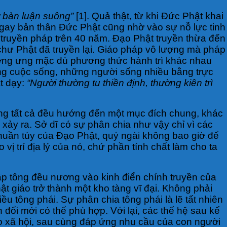
ự bàn luận suông”
[1]. Quả thật, từ khi Đức Phật khai
 Ngay bản thân Đức Phật cũng nhờ vào sự nỗ lực tinh
 truyền pháp trên 40 năm. Đạo Phật truyền thừa đến
 chư Phật đã truyền lại. Giáo pháp vô lượng mà pháp
tương ưng mặc dù phương thức hành trì khác nhau
ong cuộc sống, những người sống nhiều bằng trực
t dạy:
“Người thường tu thiền định, thường kiên trì
ưng tất cả đều hướng đến một mục đích chung, khác
ảy ra. Sở dĩ có sự phân chia như vậy chỉ vì các
 thuần túy của Đạo Phật, quý ngài không bao giờ để
vị trí địa lý của nó, chứ phần tính chất làm cho ta
lập tông đều nương vào kinh điển chính truyền của
ật giáo trở thành một kho tàng vĩ đại. Không phải
iều tông phái. Sự phân chia tông phái là lẽ tất nhiên
n đổi mới có thể phù hợp. Với lại, các thế hệ sau kế
ho xã hội, sau cùng đáp ứng nhu cầu của con người