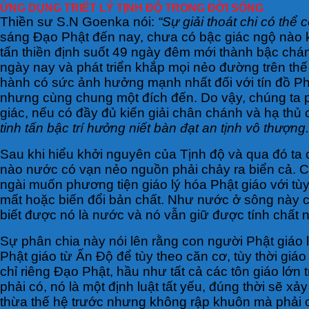
ỨNG DỤNG TRIẾT LÝ TỊNH ĐỘ TRONG ĐỜI SỐNG
Thiền sư S.N Goenka nói:
“Sự giải thoát chi có th
sáng Đạo Phật đến nay, chưa có bậc giác ngộ nào kh
tấn thiền định suốt 49 ngày đêm mới thành bậc chán
ngày nay và phát triển khắp mọi nẻo đường trên thế
hành có sức ảnh hưởng mạnh nhất đối với tín đồ Phậ
nhưng cùng chung một đích đến. Do vậy, chúng ta ph
giác, nếu có đầy đủ kiến giải chân chánh và hạ thủ
tinh tấn bậc trí hưởng niết bàn đạt an tịnh vô thượng.
Sau khi hiểu khởi nguyên của Tịnh độ và qua đó ta
nào nước có vạn nẻo nguồn phải chảy ra biển cả. Ch
ngài muốn phương tiện giáo lý hóa Phật giáo với tùy
mất hoặc biến đổi bản chất. Như nước ở sông này có m
biết được nó là nước và nó vẫn giữ được tính chất nư
Sự phân chia này nói lên rằng con người Phật giáo 
Phật giáo từ Ấn Độ để tùy theo căn cơ, tùy thời giá
chỉ riêng Đạo Phật, hầu như tất cả các tôn giáo lớn t
phải có, nó là một định luật tất yếu, đúng thời sẽ x
thừa thế hệ trước nhưng không rập khuôn mà phải có