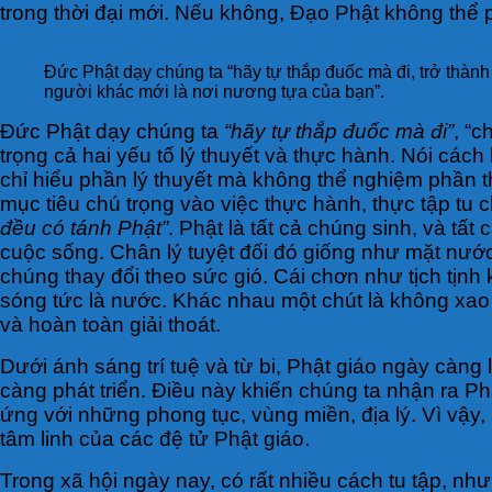
trong thời đại mới. Nếu không, Đạo Phật không thể p
Đức Phật dạy chúng ta “hãy tự thắp đuốc mà đi, trở thành
người khác mới là nơi nương tựa của bạn”.
Đức Phật dạy chúng ta
“hãy tự thắp đuốc mà đi”
, “
trọng cả hai yếu tố lý thuyết và thực hành. Nói cá
chỉ hiểu phần lý thuyết mà không thể nghiệm phần th
mục tiêu chú trọng vào việc thực hành, thực tập t
đều có tánh Phật”
. Phật là tất cả chúng sinh, và tấ
cuộc sống. Chân lý tuyệt đối đó giống như mặt nước 
chúng thay đổi theo sức gió. Cái chơn như tịch tịnh
sóng tức là nước. Khác nhau một chút là không xao
và hoàn toàn giải thoát.
Dưới ánh sáng trí tuệ và từ bi, Phật giáo ngày càng 
càng phát triển. Điều này khiến chúng ta nhận ra P
ứng với những phong tục, vùng miền, địa lý. Vì vậy, 
tâm linh của các đệ tử Phật giáo.
Trong xã hội ngày nay, có rất nhiều cách tu tập, n