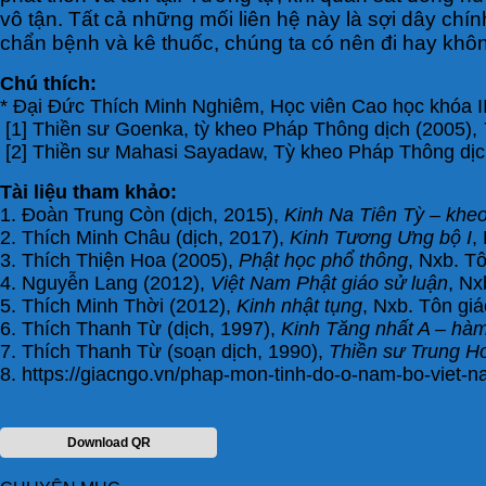
vô tận. Tất cả những mối liên hệ này là sợi dây chín
chẩn bệnh và kê thuốc, chúng ta có nên đi hay khôn
Chú thích:
* Đại Đức Thích Minh Nghiêm, Học viên Cao học khóa II 
[1] Thiền sư Goenka, tỳ kheo Pháp Thông dịch (2005),
[2] Thiền sư Mahasi Sayadaw, Tỳ kheo Pháp Thông dịc
Tài liệu tham khảo:
1. Đoàn Trung Còn (dịch, 2015),
Kinh Na Tiên Tỳ – khe
2. Thích Minh Châu (dịch, 2017),
Kinh Tương Ưng bộ I
,
3. Thích Thiện Hoa (2005),
Phật học phổ thông
, Nxb. Tô
4. Nguyễn Lang (2012),
Việt Nam Phật giáo sử luận
, Nx
5. Thích Minh Thời (2012),
Kinh nhật tụng
, Nxb. Tôn giá
6. Thích Thanh Từ (dịch, 1997),
Kinh Tăng nhất A – hà
7. Thích Thanh Từ (soạn dịch, 1990),
Thiền sư Trung H
8. https://giacngo.vn/phap-mon-tinh-do-o-nam-bo-viet-n
Download QR