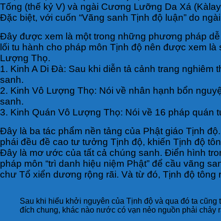
Tống (thế kỷ V) và ngài Cương Lưỡng Da Xá (Kàlay
Đặc biệt, với cuốn “Vãng sanh Tịnh độ luận” do ngài
Đây được xem là một trong những phương pháp dễ tu
lối tu hành cho pháp môn Tịnh độ nên được xem là s
Lượng Thọ.
1. Kinh A Di Đà: Sau khi diễn tả cảnh trang nghiêm
sanh.
2. Kinh Vô Lượng Thọ: Nói về nhân hạnh bổn nguyệ
sanh.
3. Kinh Quán Vô Lượng Thọ: Nói về 16 pháp quán tư
Đây là ba tác phẩm nền tảng của Phật giáo Tịnh độ. 
phái đều đề cao tư tưởng Tịnh độ, khiến Tịnh độ tông 
Đây là mơ ước của tất cả chúng sanh. Điển hình tro
pháp môn “trì danh hiệu niệm Phật” để cầu vãng san
chư Tổ xiển dương rộng rãi. Và từ đó, Tịnh độ tông r
Sau khi hiểu khởi nguyên của Tịnh độ và qua đó ta cũng
đích chung, khác nào nước có vạn nẻo nguồn phải chảy r