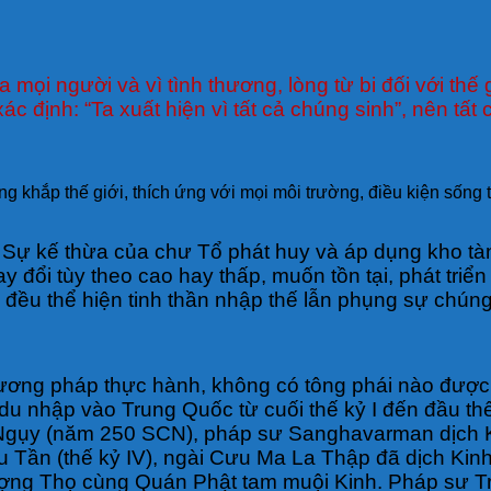
a mọi người và vì tình thương, lòng từ bi đối với th
 định: “Ta xuất hiện vì tất cả chúng sinh”, nên tất
ộng khắp thế giới, thích ứng với mọi môi trường, điều kiện sống 
oát. Sự kế thừa của chư Tổ phát huy và áp dụng kho t
đổi tùy theo cao hay thấp, muốn tồn tại, phát triển
cả đều thể hiện tinh thần nhập thế lẫn phụng sự chún
phương pháp thực hành, không có tông phái nào được
o du nhập vào Trung Quốc từ cuối thế kỷ I đến đầu t
hà Ngụy (năm 250 SCN), pháp sư Sanghavarman dịch 
êu Tần (thế kỷ IV), ngài Cưu Ma La Thập đã dịch Kinh
ượng Thọ cùng Quán Phật tam muội Kinh. Pháp sư Tr