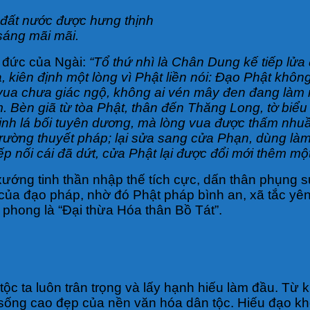
đất nước được hưng thịnh
sáng mãi mãi.
 đức của Ngài:
“Tổ thứ nhì là Chân Dung kế tiếp lửa đ
ta, kiên định một lòng vì Phật liền nói: Đạo Phật kh
ng vua chưa giác ngộ, không ai vén mây đen đang là
. Bèn giã từ tòa Phật, thân đến Thăng Long, tờ biểu 
inh lá bối tuyên dương, mà lòng vua được thấm nhu
 trường thuyết pháp; lại sửa sang cửa Phạn, dùng là
p nối cái đã dứt, cửa Phật lại được đổi mới thêm một
ướng tinh thần nhập thế tích cực, dấn thân phụng s
 của đạo pháp, nhờ đó Phật pháp bình an, xã tắc yê
phong là “Đại thừa Hóa thân Bồ Tát”.
ộc ta luôn trân trọng và lấy hạnh hiếu làm đầu. Từ k
 sống cao đẹp của nền văn hóa dân tộc. Hiếu đạo kh