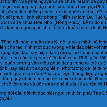
i vứt bỏ đi? Vua phát nguyện sửa chữa lỗi lầm đã gây 
iếp tục hoằng pháp độ sanh, cho phục hưng lại Phật
u đình, đàm đạo những sách lược trị quốc an dân, để
n bội phục, lệnh sắc phong Thiền sư làm Đại Tuệ Qu
ư tu sửa chùa Hòe Nhai (Hồng Phúc), kể từ đó sư tr
iệc không ngơi nghỉ, cho tổ chức khắc bản in kinh
Tông đã thấm nhuần đạo lý, để tự sửa mình, tỏ lòng
iễn cho tạc hình một bức tượng Phật đặc biệt với h
 tượng độc đáo này hiện đang được thờ trong chánh đ
 nhị” trong các tác phẩm điêu khắc của Phật giáo Vi
vị quân vương vận triều phục đang trong tư thế quỳ 
 từ bi, tay bắt ấn trang nghiêm. Pho tượng đã lột tả
ân sinh quan của đạo Phật, gói trọn thông điệp ý ngh
đáng quý nhất ở con người là biết nhận ra lỗi lầm và
trị về tôn giáo và độc đáo nghệ thuật của chùa cổ 
g đôi câu đối rất đặc biệt ngợi ca thiền phái Tào Đ
 quyến
.