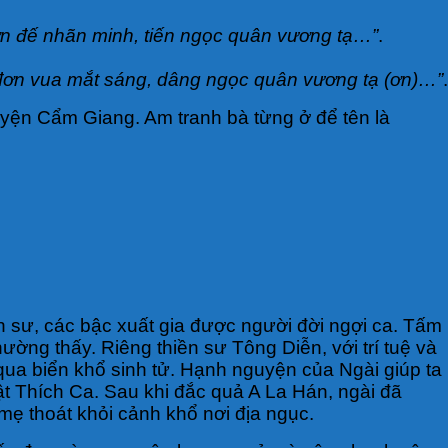
đơn đế nhãn minh, tiến ngọc quân vương tạ…”
.
p đơn vua mắt sáng, dâng ngọc quân vương tạ (ơn)…”
.
uyện Cẩm Giang. Am tranh bà từng ở để tên là
ền sư, các bậc xuất gia được người đời ngợi ca. Tấm
ng thấy. Riêng thiền sư Tông Diễn, với trí tuệ và
qua biển khổ sinh tử. Hạnh nguyện của Ngài giúp ta
ật Thích Ca. Sau khi đắc quả A La Hán, ngài đã
mẹ thoát khỏi cảnh khổ nơi địa ngục.