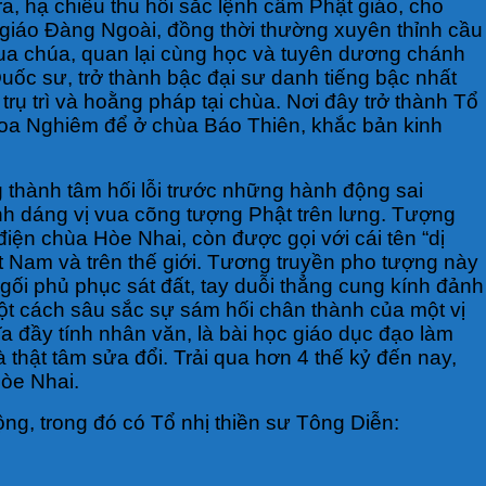
ra, hạ chiếu thu hồi sắc lệnh cấm Phật giáo, cho
 giáo Đàng Ngoài, đồng thời thường xuyên thỉnh cầu
 vua chúa, quan lại cùng học và tuyên dương chánh
ốc sư, trở thành bậc đại sư danh tiếng bậc nhất
ụ trì và hoằng pháp tại chùa. Nơi đây trở thành Tổ
 Hoa Nghiêm để ở chùa Báo Thiên, khắc bản kinh
 thành tâm hối lỗi trước những hành động sai
ình dáng vị vua cõng tượng Phật trên lưng. Tượng
iện chùa Hòe Nhai, còn được gọi với cái tên “dị
ệt Nam và trên thế giới. Tương truyền pho tượng này
gối phủ phục sát đất, tay duỗi thẳng cung kính đảnh
 một cách sâu sắc sự sám hối chân thành của một vị
ĩa đầy tính nhân văn, là bài học giáo dục đạo làm
 thật tâm sửa đổi. Trải qua hơn 4 thế kỷ đến nay,
Hòe Nhai.
ộng, trong đó có Tổ nhị thiền sư Tông Diễn: