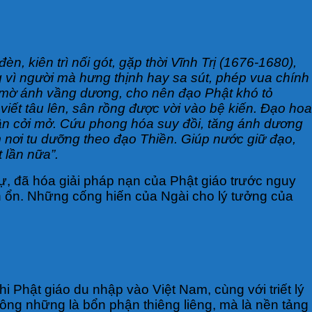
èn, kiên trì nối gót, gặp thời Vĩnh Trị (1676-1680),
ông vì người mà hưng thịnh hay sa sút, phép vua chính
m mờ ánh vầng dương, cho nên đạo Phật khó tỏ
viết tâu lên, sân rồng được vời vào bệ kiến. Đạo hoa
ần cởi mở. Cứu phong hóa suy đồi, tăng ánh dương
m nơi tu dưỡng theo đạo Thiền. Giúp nước giữ đạo,
 lần nữa”.
ự, đã hóa giải pháp nạn của Phật giáo trước nguy
n ổn. Những cống hiến của Ngài cho lý tưởng của
hi Phật giáo du nhập vào Việt Nam, cùng với triết lý
ông những là bổn phận thiêng liêng, mà là nền tảng