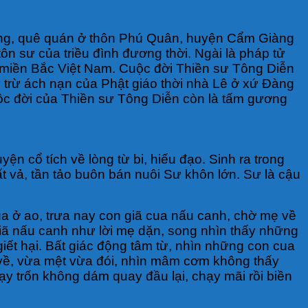
Động, quê quán ở thôn Phú Quân, huyện Cẩm Giàng
n sư của triều đình đương thời. Ngài là pháp tử
 miền Bắc Việt Nam. Cuộc đời Thiền sư Tông Diễn
ải trừ ách nạn của Phật giáo thời nhà Lê ở xứ Đàng
uộc đời của Thiền sư Tông Diễn còn là tấm gương
ện cổ tích về lòng từ bi, hiếu đạo. Sinh ra trong
t vả, tần tảo buôn bán nuôi Sư khôn lớn. Sư là cậu
a ở ao, trưa nay con giã cua nấu canh, chờ mẹ về
iã nấu canh như lời mẹ dặn, song nhìn thấy những
iết hại. Bất giác động tâm từ, nhìn những con cua
 về, vừa mệt vừa đói, nhìn mâm cơm không thấy
hạy trốn không dám quay đầu lại, chạy mãi rồi biền