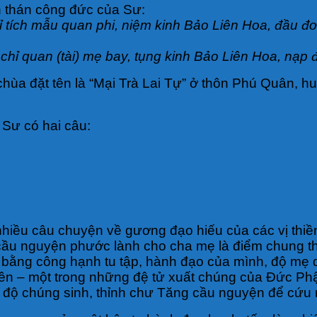
 thán công đức của Sư:
hỉ tích mẫu quan phi, niệm kinh Bảo Liên Hoa, đầu 
 chỉ quan (tài) mẹ bay, tụng kinh Bảo Liên Hoa, nạ
chùa đặt tên là “Mại Trà Lai Tự” ở thôn Phú Quân, h
 Sư có hai câu:
t nhiều câu chuyện về gương đạo hiếu của các vị thi
u nguyện phước lành cho cha mẹ là điểm chung thườ
u bằng công hạnh tu tập, hành đạo của mình, độ mẹ 
Liên – một trong những đệ tử xuất chúng của Đức Ph
óa độ chúng sinh, thỉnh chư Tăng cầu nguyện để cứu 