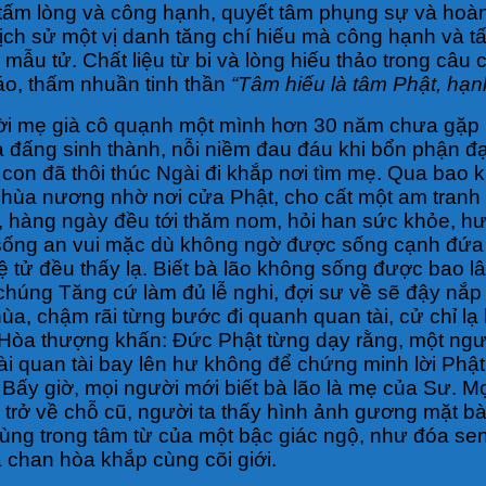
 cả tấm lòng và công hạnh, quyết tâm phụng sự và ho
 lịch sử một vị danh tăng chí hiếu mà công hạnh và 
 mẫu tử. Chất liệu từ bi và lòng hiếu thảo trong câu
áo, thấm nhuần tinh thần
“Tâm hiếu là tâm Phật, hạn
i mẹ già cô quạnh một mình hơn 30 năm chưa gặp lạ
ủa đấng sinh thành, nỗi niềm đau đáu khi bổn phận
con đã thôi thúc Ngài đi khắp nơi tìm mẹ. Qua bao 
ùa nương nhờ nơi cửa Phật, cho cất một am tranh 
đủ, hàng ngày đều tới thăm nom, hỏi han sức khỏe,
sống an vui mặc dù không ngờ được sống cạnh đứa c
ử đều thấy lạ. Biết bà lão không sống được bao lâu
ì chúng Tăng cứ làm đủ lễ nghi, đợi sư về sẽ đậy n
a, chậm rãi từng bước đi quanh quan tài, cử chỉ lạ 
 Hòa thượng khấn: Đức Phật từng dạy rằng, một ng
tài quan tài bay lên hư không để chứng minh lời Phật.
 Bấy giờ, mọi người mới biết bà lão là mẹ của Sư. M
trở về chỗ cũ, người ta thấy hình ảnh gương mặt b
ùng trong tâm từ của một bậc giác ngộ, như đóa sen 
chan hòa khắp cùng cõi giới.