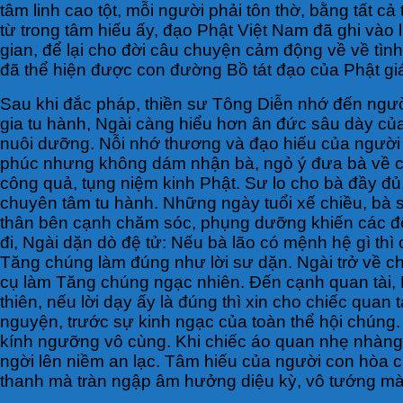
tâm linh cao tột, mỗi người phải tôn thờ, bằng tất
từ trong tâm hiếu ấy, đạo Phật Việt Nam đã ghi vào
gian, để lại cho đời câu chuyện cảm động về về tình
đã thể hiện được con đường Bồ tát đạo của Phật gi
Sau khi đắc pháp, thiền sư Tông Diễn nhớ đến ngườ
gia tu hành, Ngài càng hiểu hơn ân đức sâu dày c
nuôi dưỡng. Nỗi nhớ thương và đạo hiếu của người 
phúc nhưng không dám nhận bà, ngỏ ý đưa bà về ch
công quả, tụng niệm kinh Phật. Sư lo cho bà đầy 
chuyên tâm tu hành. Những ngày tuổi xế chiều, bà 
thân bên cạnh chăm sóc, phụng dưỡng khiến các đệ t
đi, Ngài dặn dò đệ tử: Nếu bà lão có mệnh hệ gì th
Tăng chúng làm đúng như lời sư dặn. Ngài trở về chù
cụ làm Tăng chúng ngạc nhiên. Đến cạnh quan tài,
thiên, nếu lời dạy ấy là đúng thì xin cho chiếc quan 
nguyện, trước sự kinh ngạc của toàn thể hội chúng.
kính ngưỡng vô cùng. Khi chiếc áo quan nhẹ nhàng 
ngời lên niềm an lạc. Tâm hiếu của người con hòa c
thanh mà tràn ngập âm hưởng diệu kỳ, vô tướng mà 