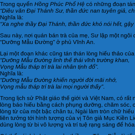
Trong quyển
Hồng Phúc Phổ Hệ
có những đoạn tán
“Diêu văn Đại Thánh Sư, thần đức nan tuyên giả, c
Nghĩa là:
“Xa nghe thầy Đại Thánh, thần đức khó nói hết, gậy
Sau này, nơi quán bán trà của mẹ, Sư lập một ngôi 
“Dưỡng Mẫu Đường” ở phủ Vĩnh An.
Lại một đoạn khác cũng tán thán lòng hiếu thảo của
“Dưỡng Mẫu Đường linh thế thái vĩnh trường khan,
Vọng Mẫu tháp trí trà lai nhân tịnh đổ”.
Nghĩa là:
“Dưỡng Mẫu Đường khiến người đời mãi nhớ,
Vọng mẫu tháp trí trà lai mọi người thấy”
.
Trong lịch sử Phật giáo thế giới và Việt Nam, có rấ
lòng báo hiếu bằng cách phụng dưỡng, chăm sóc, cầ
lòng từ của một bậc chân tu, Ngài làm tròn chữ hiế
liên tưởng tới hình tượng của vị Tôn giả Mục Kiền 
dùng lòng từ bi vô lượng và trí tuệ rạng sáng để h