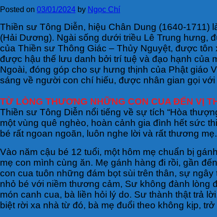
Posted on
03/01/2024
by
Ngọc Chí
Thiền sư Tông Diễn, hiệu Chân Dung (1640-1711) l
(Hải Dương). Ngài sống dưới triều Lê Trung hưng, đ
của Thiền sư Thông Giác – Thủy Nguyệt, được tôn 
được hậu thế lưu danh bởi trí tuệ và đạo hạnh của m
Ngoài, đóng góp cho sự hưng thịnh của Phật giáo V
sáng về người con chí hiếu, được nhân gian gọi với
TỪ LÒNG THƯƠNG NHỮNG CON CUA ĐẾN VỊ T
Thiền sư Tông Diễn nổi tiếng về sự tích “Hòa thượng
một vùng quê nghèo, hoàn cảnh gia đình hết sức thi
bé rất ngoan ngoãn, luôn nghe lời và rất thương mẹ.
Vào năm cậu bé 12 tuổi, một hôm mẹ chuẩn bị gánh 
mẹ con mình cùng ăn. Mẹ gánh hàng đi rồi, gần đến
con cua tuôn những đám bọt sùi trên thân, sự ngây 
nhỏ bé với niềm thương cảm, Sư không đành lòng đ
món canh cua, bà liền hỏi lý do. Sư thành thật trả l
biệt rời xa nhà từ đó, bà mẹ đuổi theo không kịp, t