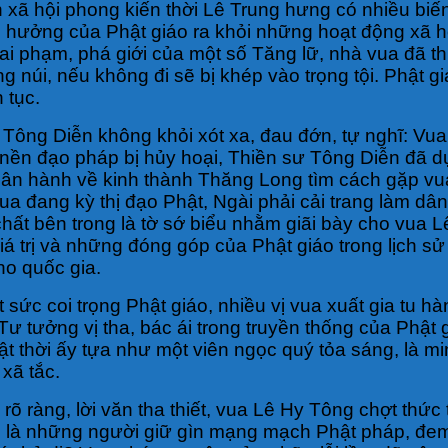
hình xã hội phong kiến thời Lê Trung hưng có nhiều b
 ảnh hưởng của Phật giáo ra khỏi những hoạt động x
 phạm, phá giới của một số Tăng lữ, nhà vua đã thi
ng núi, nếu không đi sẽ bị khép vào trọng tội. Phật 
 tục.
Tông Diễn không khỏi xót xa, đau đớn, tự nghĩ: Vu
đạo pháp bị hủy hoại, Thiền sư Tông Diễn đã dụng t
 thân hành về kinh thành Thăng Long tìm cách gặp v
a đang kỳ thị đạo Phật, Ngài phải cải trang làm dâ
hất bên trong là tờ sớ biểu nhằm giãi bày cho vua L
á trị và những đóng góp của Phật giáo trong lịch sử 
ho quốc gia.
t sức coi trọng Phật giáo, nhiều vị vua xuất gia tu
t. Tư tưởng vị tha, bác ái trong truyền thống của Ph
ật thời ấy tựa như một viên ngọc quý tỏa sáng, là m
 xã tắc.
õ ràng, lời văn tha thiết, vua Lê Hy Tông chợt thức 
i là những người giữ gìn mạng mạch Phật pháp, đe