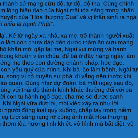
àn thành sứ mạng cứu độ, tự độ, độ tha. Cũng chính
tấm lòng hiếu đạo của Ngài mãi tỏa sáng trong nhân
 chuyện của “Hòa thượng Cua” và vị thân sinh ra ngài
h hiếu là hạnh Phật”
.
i. Kể từ ngày xa nhà, xa mẹ, trở thành người xuất
 đạo làm con chưa đáp đền được thâm ân cưu mang
khó khăn mới gặp lại mẹ, Ngài vui mừng và hạnh
trong khuôn viên chùa, để bà ở đây hàng ngày làm
 hướng mẹ theo con đường chánh pháp, học đạo,
on yêu quý của mình. Khi bà lão lâm bệnh, Ngài tự
, song vì có duyên sự phải đi vắng nên trước khi
ắp áo quan. Đúng như dự đoán, bà mất ngay sau đó,
lùng với thái độ thành kính khác thường đối với bà
ười con tu hành ngộ đạo, cha mẹ sẽ được sanh
 Khi Ngài vừa dứt lời, mọi việc xảy ra như lời
ọi người đồng loạt quỳ xuống, chắp tay trong niềm
à cụ tươi sáng rạng rỡ cùng ánh mắt Hòa thượng
thơm tỏa hương tinh khiết, vô hình mà bất diệt, vô