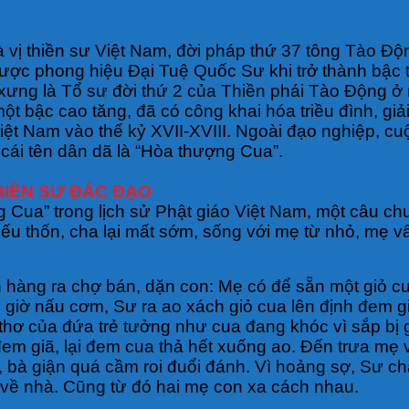
à vị thiền sư Việt Nam, đời pháp thứ 37 tông Tào 
ược phong hiệu Đại Tuệ Quốc Sư khi trở thành bậc tô
xưng là Tổ sư đời thứ 2 của Thiền phái Tào Động ở
ột bậc cao tăng, đã có công khai hóa triều đình, gi
iệt Nam vào thế kỷ XVII-XVIII. Ngoài đạo nghiệp, c
 cái tên dân dã là “Hòa thượng Cua”.
HIỀN SƯ ĐẮC ĐẠO
 Cua” trong lịch sử Phật giáo Việt Nam, một câu chuy
ếu thốn, cha lại mất sớm, sống với mẹ từ nhỏ, mẹ vấ
hàng ra chợ bán, dặn con: Mẹ có để sẵn một giỏ cu
 giờ nấu cơm, Sư ra ao xách giỏ cua lên định đem g
thơ của đứa trẻ tưởng như cua đang khóc vì sắp bị g
em giã, lại đem cua thả hết xuống ao. Đến trưa mẹ
ời, bà giận quá cầm roi đuổi đánh. Vì hoảng sợ, Sư c
rở về nhà. Cũng từ đó hai mẹ con xa cách nhau.