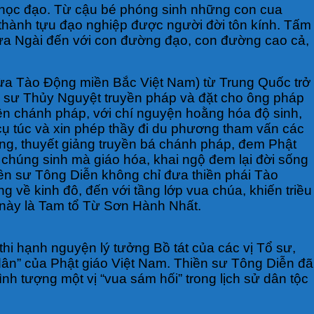
a học đạo. Từ cậu bé phóng sinh những con cua
 thành tựu đạo nghiệp được người đời tôn kính. Tấm
 đưa Ngài đến với con đường đạo, con đường cao cả,
hừa Tào Động miền Bắc Việt Nam) từ Trung Quốc trở
n sư Thủy Nguyệt truyền pháp và đặt cho ông pháp
uyền chánh pháp, với chí nguyện hoằng hóa độ sinh,
i cụ túc và xin phép thầy đi du phương tham vấn các
Động, thuyết giảng truyền bá chánh pháp, đem Phật
 chúng sinh mà giáo hóa, khai ngộ đem lại đời sống
iền sư Tông Diễn không chỉ đưa thiền phái Tào
 về kinh đô, đến với tầng lớp vua chúa, khiến triều
u này là Tam tổ Từ Sơn Hành Nhất.
 thi hạnh nguyện lý tưởng Bồ tát của các vị Tổ sư,
dân” của Phật giáo Việt Nam. Thiền sư Tông Diễn đã
nh tượng một vị “vua sám hối” trong lịch sử dân tộc