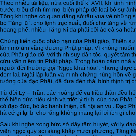
Theo nhiều tài liệu, nửa cuối thế kỉ XVII, khi tình 
trước, triều đình tìm mọi biện pháp để loại bỏ sự
Tông khi nghe có quan dâng sớ tâu vua về những sai
bỏ Tăng lữ”, cho lệnh trục xuất, đuổi chư tăng về rừ
hoang phế, nhiều Tăng Ni đã phải cởi áo cà sa hoàn
Chứng kiến cuộc pháp nạn của Phật giáo, Thiền sư 
làm mờ ám vầng dương Phật pháp. Vì không muốn nền 
của Phật giáo đối với thịnh suy dân tộc, quyết tâm
cứu vãn niềm tin Phật pháp. Trong hoàn cảnh nhà vu
người đời thường gọi “Ngọc khai hóa”, nhưng thực c
đem lại. Ngài lập luận và minh chứng hùng hồn về gi
tưởng của đạo Phật, đã đưa đến thái bình thịnh trị c
Từ đời Lý – Trần, các hoàng đế và triều thần đều hế
thể hiện đức hiếu sinh và triết lý từ bi của đạo Phậ
có đạo đức, bỏ ác hành thiện, xã hội an vui. Đạo Ph
hà cớ gì lại bị cho rằng không mang lại lợi ích gì cho
Sau khi nghe xong bức sớ đầy tâm huyết, với lý đạo r
viên ngọc quý soi sáng khắp mười phương, Tăng N