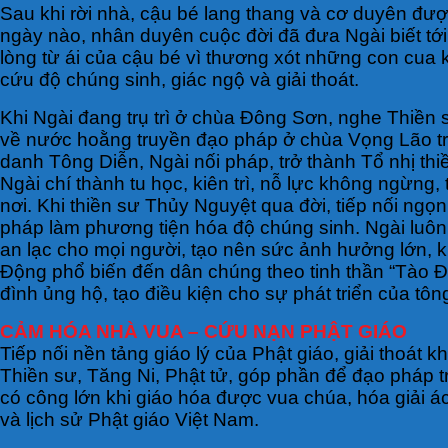
Sau khi rời nhà, cậu bé lang thang và cơ duyên đ
ngày nào, nhân duyên cuộc đời đã đưa Ngài biết tớ
lòng từ ái của cậu bé vì thương xót những con cua
cứu độ chúng sinh, giác ngộ và giải thoát.
Khi Ngài đang trụ trì ở chùa Đông Sơn, nghe Thiền
về nước hoằng truyền đạo pháp ở chùa Vọng Lão trê
danh Tông Diễn, Ngài nối pháp, trở thành Tổ nhị th
Ngài chí thành tu học, kiên trì, nỗ lực không ngừng,
nơi. Khi thiền sư Thủy Nguyệt qua đời, tiếp nối ng
pháp làm phương tiện hóa độ chúng sinh. Ngài luôn 
an lạc cho mọi người, tạo nên sức ảnh hưởng lớn, 
Động phổ biến đến dân chúng theo tinh thần “Tào Độ
đình ủng hộ, tạo điều kiện cho sự phát triển của 
CẢM HÓA NHÀ VUA – CỨU NẠN PHẬT GIÁO
Tiếp nối nền tảng giáo lý của Phật giáo, giải thoát k
Thiền sư, Tăng Ni, Phật tử, góp phần để đạo pháp 
có công lớn khi giáo hóa được vua chúa, hóa giải ác
và lịch sử Phật giáo Việt Nam.