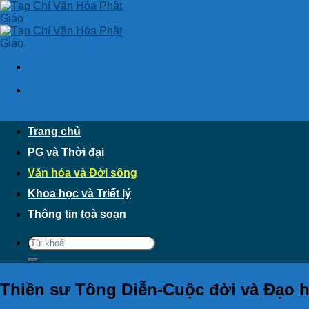
Skip
to
content
Trang chủ
PG và Thời đại
Văn hóa và Đời sống
Khoa học và Triết lý
Thông tin toà soạn
Thiền sư Tông Diễn-Cuộc đời và Đạo h