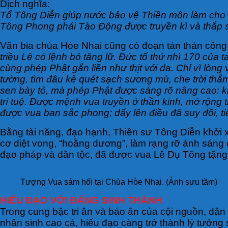
Dịch nghĩa:
Tổ Tông Diễn giúp nước bảo vệ Thiền môn làm cho 
Tông Phong phái Tào Động được truyền kì và thắp 
Văn bia chùa Hòe Nhai cũng có đoạn tán thán công
triều Lê có lệnh bỏ tăng lữ. Đức tổ thứ nhì 170 của 
cùng phép Phật gắn liền như thịt với da. Chỉ vì lò
tường, tìm đâu kẻ quét sạch sương mù, che trời thẳm
sen bày tỏ, mà phép Phật được sáng rõ nâng cao: k
trí tuệ. Được mệnh vua truyền ở thần kinh, mở rộng
được vua ban sắc phong; dấy lên điều đã suy đồi, tiế
Bằng tài năng, đạo hạnh, Thiền sư Tông Diễn khởi x
cơ diệt vong, “hoằng dương”, làm rạng rỡ ánh sáng
đạo pháp và dân tộc, đã được vua Lê Dụ Tông tặng 
Tượng Vua sám hối tại Chùa Hòe Nhai. (Ảnh sưu tầm)
HIẾU ĐẠO VỚI ĐẤNG SINH THÀNH
Trong cung bậc tri ân và báo ân của cội nguồn, dân t
nhân sinh cao cả, hiếu đạo càng trở thành lý tưởng