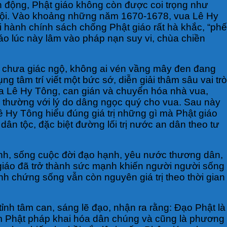
iến động, Phật giáo không còn được coi trọng như
ã hội. Vào khoảng những năm 1670-1678, vua Lê Hy
 hành chính sách chống Phật giáo rất hà khắc, “phế
giáo lúc này lâm vào pháp nạn suy vi, chùa chiền
a chưa giác ngộ, không ai vén vầng mây đen đang
âm trí viết một bức sớ, diễn giải thâm sâu vai trò
ua Lê Hy Tông, can gián và chuyển hóa nhà vua,
n thường với lý do dâng ngọc quý cho vua. Sau này
ê Hy Tông hiểu đúng giá trị những gì mà Phật giáo
dân tộc, đặc biệt đường lối trị nước an dân theo tư
 hành, sống cuộc đời đạo hạnh, yêu nước thương dân,
ật giáo đã trở thành sức mạnh khiến người người sống
inh chứng sống vẫn còn nguyên giá trị theo thời gian
tỉnh tâm can, sáng lẽ đạo, nhận ra rằng: Đạo Phật là
m Phật pháp khai hóa dân chúng và cũng là phương