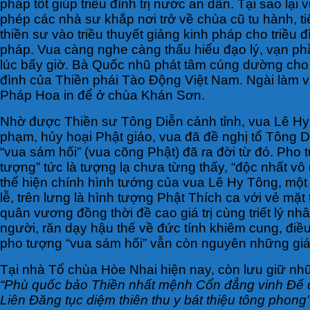
pháp tốt giúp triều đình trị nước an dân. Tại sao lạ
phép các nhà sư khắp nơi trở về chùa cũ tu hành, t
thiền sư vào triều thuyết giảng kinh pháp cho triề
pháp. Vua càng nghe càng thấu hiểu đạo lý, vạn phầ
lúc bấy giờ. Bà Quốc nhũ phát tâm cúng dường cho S
đình của Thiền phái Tào Động Việt Nam. Ngài làm v
Pháp Hoa in để ở chùa Khán Sơn.
Nhờ được Thiền sư Tông Diễn cảnh tỉnh, vua Lê Hy 
phạm, hủy hoại Phật giáo, vua đã đề nghị tổ Tông D
“vua sám hối” (vua cõng Phật) đã ra đời từ đó. Pho
tượng” tức là tượng lạ chưa từng thấy, “độc nhất vô
thể hiện chính hình tướng của vua Lê Hy Tông, một 
lễ, trên lưng là hình tượng Phật Thích ca với vẻ mặt
quân vương đồng thời đề cao giá trị cùng triết lý nh
người, răn dạy hậu thế về đức tính khiêm cung, điều 
pho tượng “vua sám hối” vẫn còn nguyên những giá 
Tại nhà Tổ chùa Hòe Nhai hiện nay, còn lưu giữ nhữn
“Phù quốc bảo Thiền nhất mệnh Cổn đẳng vinh Đế
Liên Đăng tục diệm thiên thu y bát thiệu tông phong”