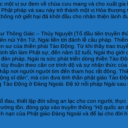
ược một vị sư đem về chùa cưu mang và cho xuất gi
i Phật pháp và sau này trở thành một vị Hòa thượng
 không nỡ giết hại đã khởi đầu cho nhân thiện lành
 sư Thông Giác – Thủy Nguyệt (Tổ đầu tiên truyền t
n núi Yên Tử, Ngài liền tới đảnh lễ cầu pháp. Thiề
iền sư của thiền phái Tào Động. Từ khi thầy trao tr
 tinh tấn làm Phật sự, đến năm 32 tuổi, Ngài thọ giớ
ọn đèn pháp, Ngài ra sức phát triển dòng thiền Tào 
tùy thuận theo căn cơ trình độ và sự nhận thức của
khắp nơi người người tìm đến tham học rất đông. Th
ng sĩ dân”, mà còn đưa tinh thần phật giáo Tào Động
tông Tào Động ở Đàng Ngoài. Đệ tử nối pháp Ngài sa
hổ đau, thiết lập đời sống an lạc cho con người, thực
trường tồn, đóng góp vào truyền thống “Hộ quốc an 
h nạn của Phật giáo Đàng Ngoài và để lại cho đời hì