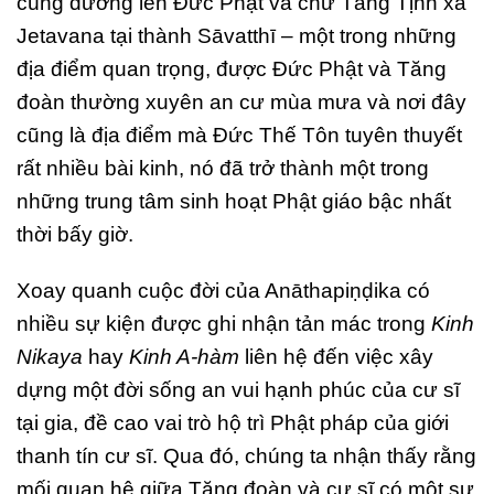
cúng dường lên Đức Phật và chư Tăng Tịnh xá
Jetavana tại thành Sāvatthī – một trong những
địa điểm quan trọng, được Đức Phật và Tăng
đoàn thường xuyên an cư mùa mưa và nơi đây
cũng là địa điểm mà Đức Thế Tôn tuyên thuyết
rất nhiều bài kinh, nó đã trở thành một trong
những trung tâm sinh hoạt Phật giáo bậc nhất
thời bấy giờ.
Xoay quanh cuộc đời của Anāthapiṇḍika có
nhiều sự kiện được ghi nhận tản mác trong
Kinh
Nikaya
hay
Kinh A-hàm
liên hệ đến việc xây
dựng một đời sống an vui hạnh phúc của cư sĩ
tại gia, đề cao vai trò hộ trì Phật pháp của giới
thanh tín cư sĩ. Qua đó, chúng ta nhận thấy rằng
mối quan hệ giữa Tăng đoàn và cư sĩ có một sự