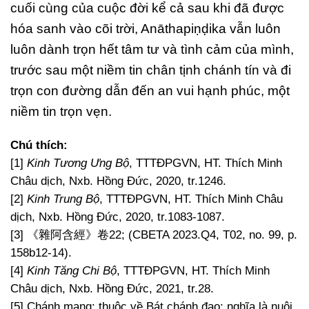
cuối cùng của cuộc đời kể cả sau khi đã được
hóa sanh vào cõi trời, Anāthapiṇḍika vẫn luôn
luôn dành trọn hết tâm tư và tình cảm của mình,
trước sau một niềm tin chân tịnh chánh tín và đi
trọn con đường dẫn đến an vui hạnh phúc, một
niềm tin trọn vẹn.
Chú thích:
[1]
Kinh Tương Ưng Bộ
, TTTĐPGVN, HT. Thích Minh
Châu dịch, Nxb. Hồng Đức, 2020, tr.1246.
[2]
Kinh Trung Bộ
, TTTĐPGVN, HT. Thích Minh Châu
dịch, Nxb. Hồng Đức, 2020, tr.1083-1087.
[3] 《雜阿含經》卷22; (CBETA 2023.Q4, T02, no. 99, p.
158b12-14).
[4]
Kinh Tăng Chi Bộ
, TTTĐPGVN, HT. Thích Minh
Châu dịch, Nxb. Hồng Đức, 2021, tr.28.
[5] Chánh mạng: thuộc về Bát chánh đạo; nghĩa là nuôi