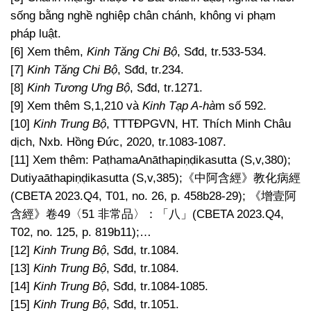
sống bằng nghề nghiệp chân chánh, không vi phạm
pháp luật.
[6] Xem thêm,
Kinh Tăng Chi Bộ
, Sđd, tr.533-534.
[7]
Kinh Tăng Chi Bộ
, Sđd, tr.234.
[8]
Kinh Tương Ưng Bộ
, Sđd, tr.1271.
[9] Xem thêm S,1,210 và
Kinh Tạp A-hà
m số 592.
[10]
Kinh Trung Bộ
, TTTĐPGVN, HT. Thích Minh Châu
dịch, Nxb. Hồng Đức, 2020, tr.1083-1087.
[11] Xem thêm: PaṭhamaAnāthapiṇḍikasutta (S,v,380);
Dutiyaāthapiṇḍikasutta (S,v,385);《中阿含經》教化病經
(CBETA 2023.Q4, T01, no. 26, p. 458b28-29); 《增壹阿
含經》卷49〈51 非常品〉：「八」(CBETA 2023.Q4,
T02, no. 125, p. 819b11);…
[12]
Kinh Trung Bộ
, Sđd, tr.1084.
[13]
Kinh Trung Bộ
, Sđd, tr.1084.
[14]
Kinh Trung Bộ
, Sđd, tr.1084-1085.
[15]
Kinh Trung Bộ
, Sđd, tr.1051.