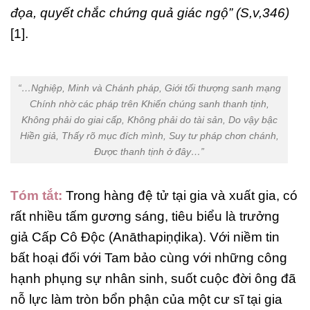
đọa, quyết chắc chứng quả giác ngộ”
(S,v,346)
[1].
“…Nghiệp, Minh và Chánh pháp, Giới tối thượng sanh mạng
Chính nhờ các pháp trên Khiến chúng sanh thanh tịnh,
Không phải do giai cấp, Không phải do tài sản, Do vậy bậc
Hiền giả, Thấy rõ mục đích mình, Suy tư pháp chơn chánh,
Được thanh tịnh ở đây…”
Tóm tắt:
Trong hàng đệ tử tại gia và xuất gia, có
rất nhiều tấm gương sáng, tiêu biểu là trưởng
giả Cấp Cô Độc (Anāthapiṇḍika). Với niềm tin
bất hoại đối với Tam bảo cùng với những công
hạnh phụng sự nhân sinh, suốt cuộc đời ông đã
nỗ lực làm tròn bổn phận của một cư sĩ tại gia