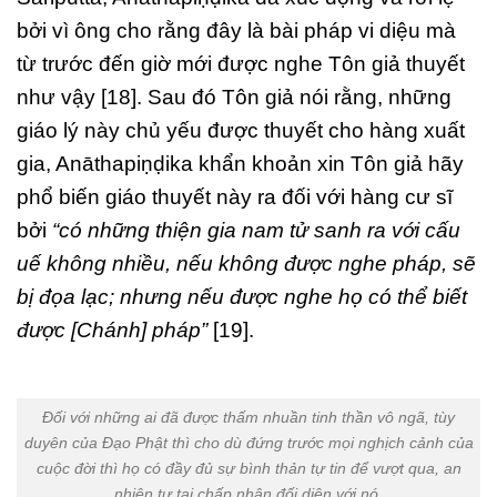
bởi vì ông cho rằng đây là bài pháp vi diệu mà
từ trước đến giờ mới được nghe Tôn giả thuyết
như vậy [18]. Sau đó Tôn giả nói rằng, những
giáo lý này chủ yếu được thuyết cho hàng xuất
gia, Anāthapiṇḍika khẩn khoản xin Tôn giả hãy
phổ biến giáo thuyết này ra đối với hàng cư sĩ
bởi
“có những thiện gia nam tử sanh ra với cấu
uế không nhiều, nếu không được nghe pháp, sẽ
bị đọa lạc; nhưng nếu được nghe họ có thể biết
được [Chánh] pháp”
[19].
Đối với những ai đã được thấm nhuần tinh thần vô ngã, tùy
duyên của Đạo Phật thì cho dù đứng trước mọi nghịch cảnh của
cuộc đời thì họ có đầy đủ sự bình thản tự tin để vượt qua, an
nhiên tự tại chấp nhận đối diện với nó.