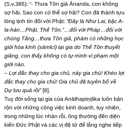
(S,v,385): “- Thưa Tôn giả Ānanda, con không
sợ hãi. Sao con có thể sợ hãi? Con đã thành tựu
lòng tịnh tín đối với Phật:
“Đây là Như Lai, bậc A-
la-hán…Phật, Thế Tôn.”…đối với Pháp…đối với
chúng Tăng…thưa Tôn giả, phàm có những học
giới hòa kính (sāmīci) tại gia do Thế Tôn thuyết
giảng, con thấy không có tự mình vi phạm một
giới nào.
– Lợi đắc thay cho gia chủ, này gia chủ! Khéo lợi
đắc thay cho gia chủ! Gia chủ đã tuyên bố về
Dự lưu quả rồi”
[8].
Tuy đời sống tại gia của Anāthapiṇḍika luôn bận
rộn với những công việc kinh doanh, tuy nhiên,
trong những lúc nhàn rỗi, ông thường đến diện
kiến Đức Phật và các vị đệ tử để lắng nghe tiếp