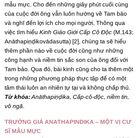
mẫu mực. Cho đến những giây phút cuối cùng
của cuộc đời ông vẫn luôn hướng về Tam bảo
và nghĩ đến lợi ích cho mọi người. Thông qua
việc tìm hiểu
Kinh Giáo Giới Cấp Cô Độc
(M.143;
Anāthapiṇḍikovādasutta) [2], chúng ta sẽ hiểu
thêm phần nào về cuộc đời cũng như những
công hạnh và niềm tin sắc son của ông đối với
Tam bảo. Qua đó, bài kinh cũng cho ta thêm một
trong những phương pháp thực tập để có một
tâm thái luôn an nhiên tự tại và không chấp thủ.
Từ khóa:
Anāthapiṇḍika, Cấp-cô-độc, niềm tin,
vô ngã
.
TRƯỞNG GIẢ ANATHAPINDIKA – MỘT VỊ CƯ
SĨ MẪU MỰC