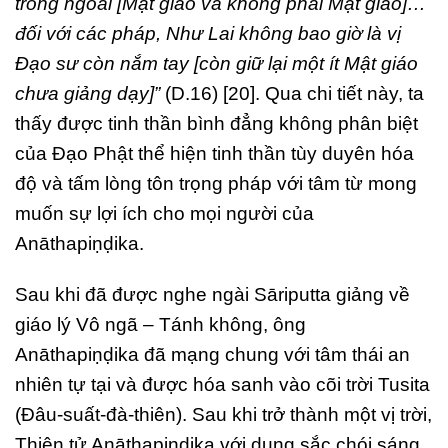
trong ngoài [Mật giáo và không phải Mật giáo]…
đối với các pháp, Như Lai không bao giờ là vị
Đạo sư còn nắm tay [còn giữ lại một ít Mật giáo
chưa giảng dạy]”
(D.16) [20]. Qua chi tiết này, ta
thấy được tinh thần bình đẳng không phân biệt
của Đạo Phật thể hiện tinh thần tùy duyên hóa
độ và tấm lòng tôn trọng pháp với tâm từ mong
muốn sự lợi ích cho mọi người của
Anāthapiṇḍika.
Sau khi đã được nghe ngài Sāriputta giảng về
giáo lý Vô ngã – Tánh không, ông
Anāthapiṇḍika đã mạng chung với tâm thái an
nhiên tự tại và được hóa sanh vào cõi trời Tusita
(Đâu-suất-đà-thiên). Sau khi trở thành một vị trời,
Thiên tử Anāthapiṇḍika với dung sắc chói sáng