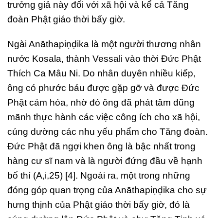
trưởng giả này đối với xã hội và kể cả Tăng
đoàn Phật giáo thời bấy giờ.
Ngài Anāthapiṇḍika là một người thương nhân
nước Kosala, thành Vessali vào thời Đức Phật
Thích Ca Mâu Ni. Do nhân duyên nhiều kiếp,
ông có phước báu được gặp gỡ và được Đức
Phật cảm hóa, nhờ đó ông đã phát tâm dũng
mãnh thực hành các việc công ích cho xã hội,
cúng dường các nhu yếu phẩm cho Tăng đoàn.
Đức Phật đã ngợi khen ông là bậc nhất trong
hàng cư sĩ nam và là người đứng đầu về hạnh
bố thí (A,i,25) [4]. Ngoài ra, một trong những
đóng góp quan trọng của Anāthapiṇḍika cho sự
hưng thịnh của Phật giáo thời bấy giờ, đó là