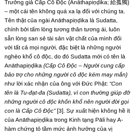
Trưởng giả Cấp Cô Độc (Anāthapiṇḍika; 給孤獨)
– một cái tên không quá xa lạ đối với chúng ta.
Tên thật của ngài Anāthapiṇḍika là Sudatta,
chính bởi tấm lòng tương thân tương ái, luôn
sẵn lòng san sẻ tài sản vật chất của mình đối
với tất cả mọi người, đặc biệt là những người
nghèo khổ cô độc, do đó Sudatta mới có tên là
Anāthapiṇḍika
(Cấp Cô Độc – Người cung cấp
bảo trợ cho những người cô độc kém may mắn)
như lời xác nhận của ông với Đức Phật:
“Con
tên là Tu-đạt-đa (Sudatta), vì con thường giúp đỡ
những người cô độc khốn khổ nên người đời gọi
con là Cấp Cô Độc”
[3]. Sự xuất hiện không hề ít
của Anāthapiṇḍika trong Kinh tạng Pāli hay A-
hàm chứng tỏ tầm mức ảnh hưởng của vị