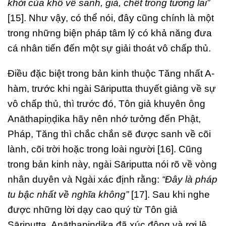
khởi của khổ về sanh, già, chết trong tương lai”
[15]. Như vậy, có thể nói, đây cũng chính là một
trong những biện pháp tâm lý có khả năng đưa
cá nhân tiến đến một sự giải thoát vô chấp thủ.
Điều đặc biệt trong bản kinh thuộc Tăng nhất A-
hàm, trước khi ngài Sāriputta thuyết giảng về sự
vô chấp thủ, thì trước đó, Tôn giả khuyên ông
Anāthapiṇḍika hãy nên nhớ tưởng đến Phật,
Pháp, Tăng thì chắc chắn sẽ được sanh về cõi
lành, cõi trời hoặc trong loài người [16]. Cũng
trong bản kinh này, ngài Sāriputta nói rõ về vòng
nhân duyên và Ngài xác định rằng:
“Đây là pháp
tu bậc nhất về nghĩa không”
[17]. Sau khi nghe
được những lời dạy cao quý từ Tôn giả
Sāriputta, Anāthapiṇḍika đã xúc động và rơi lệ