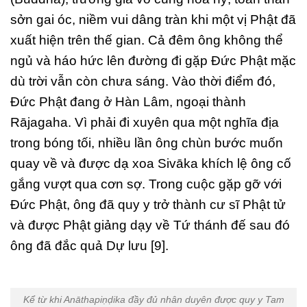
sởn gai óc, niềm vui dâng tràn khi một vị Phật đã
xuất hiện trên thế gian. Cả đêm ông không thể
ngủ và háo hức lên đường đi gặp Đức Phật mặc
dù trời vẫn còn chưa sáng. Vào thời điểm đó,
Đức Phật đang ở Hàn Lâm, ngoại thành
Rājagaha. Vì phải đi xuyên qua một nghĩa địa
trong bóng tối, nhiều lần ông chùn bước muốn
quay về và được dạ xoa Sivāka khích lệ ông cố
gắng vượt qua cơn sợ. Trong cuộc gặp gỡ với
Đức Phật, ông đã quy y trở thành cư sĩ Phật tử
và được Phật giảng dạy về Tứ thánh đế sau đó
ông đã đắc quả Dự lưu [9].
Kể từ khi Anāthapiṇḍika đầy đủ nhân duyên được quy y Tam