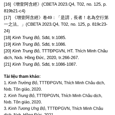
[16]《增壹阿含經》(CBETA 2023.Q4, T02, no. 125, p.
819b21-c4)
[17] 《增壹阿含經》卷49：「是謂，長者！名為空行第
一之法。」(CBETA 2023.Q4, T02, no. 125, p. 819c23-
24)
[18]
Kinh Trung Bộ
, Sđd, tr.1085.
[19]
Kinh Trung Bộ
, Sđd, tr.1086.
[20]
Kinh Trung Bộ
, TTTĐPGVN, HT. Thích Minh Châu
dịch, Nxb. Hồng Đức, 2020, tr.266-267.
[21]
Kinh Trung Bộ
, Sđd, tr.1086-1087.
Tài liệu tham khảo:
1.
Kinh Trường Bộ
, TTTĐPGVN, Thích Minh Châu dịch,
Nxb. Tôn giáo, 2020.
2.
Kinh Trung Bộ
, TTTĐPGVN, Thích Minh Châu dịch,
Nxb. Tôn giáo, 2020.
3.
Kinh Tương Ưng Bộ
, TTTĐPGVN, Thích Minh Châu
dịch, Nxb. Hồng Đức, 2021.