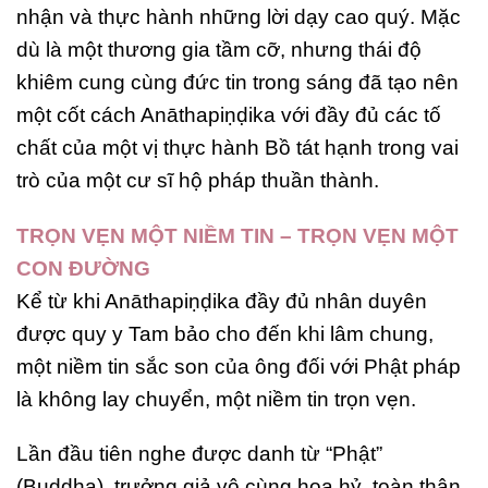
nhận và thực hành những lời dạy cao quý. Mặc
dù là một thương gia tầm cỡ, nhưng thái độ
khiêm cung cùng đức tin trong sáng đã tạo nên
một cốt cách Anāthapiṇḍika với đầy đủ các tố
chất của một vị thực hành Bồ tát hạnh trong vai
trò của một cư sĩ hộ pháp thuần thành.
TRỌN VẸN MỘT NIỀM TIN – TRỌN VẸN MỘT
CON ĐƯỜNG
Kể từ khi Anāthapiṇḍika đầy đủ nhân duyên
được quy y Tam bảo cho đến khi lâm chung,
một niềm tin sắc son của ông đối với Phật pháp
là không lay chuyển, một niềm tin trọn vẹn.
Lần đầu tiên nghe được danh từ “Phật”
(Buddha), trưởng giả vô cùng hoa hỷ, toàn thân