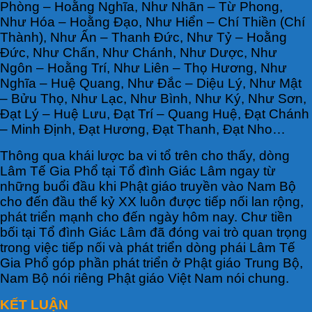
Phòng – Hoằng Nghĩa, Như Nhãn – Từ Phong,
Như Hóa – Hoằng Đạo, Như Hiển – Chí Thiền (Chí
Thành), Như Ấn – Thanh Đức, Như Tỷ – Hoằng
Đức, Như Chấn, Như Chánh, Như Dược, Như
Ngôn – Hoằng Trí, Như Liên – Thọ Hương, Như
Nghĩa – Huệ Quang, Như Đắc – Diệu Lý, Như Mật
– Bửu Thọ, Như Lạc, Như Bình, Như Ký, Như Sơn,
Đạt Lý – Huệ Lưu, Đạt Trí – Quang Huệ, Đạt Chánh
– Minh Định, Đạt Hương, Đạt Thanh, Đạt Nho…
Thông qua khái lược ba vi tổ trên cho thấy, dòng
Lâm Tế Gia Phổ tại Tổ đình Giác Lâm ngay từ
những buổi đầu khi Phật giáo truyền vào Nam Bộ
cho đến đầu thế kỷ XX luôn được tiếp nối lan rộng,
phát triển mạnh cho đến ngày hôm nay. Chư tiền
bối tại Tổ đình Giác Lâm đã đóng vai trò quan trọng
trong việc tiếp nối và phát triển dòng phái Lâm Tế
Gia Phổ góp phần phát triển ở Phật giáo Trung Bộ,
Nam Bộ nói riêng Phật giáo Việt Nam nói chung.
KẾT LUẬN