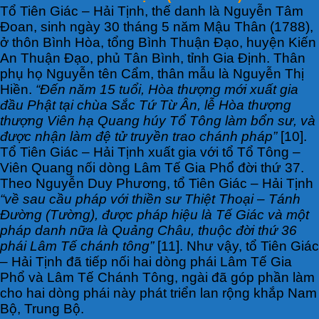
Tổ Tiên Giác – Hải Tịnh, thế danh là Nguyễn Tâm
Đoan, sinh ngày 30 tháng 5 năm Mậu Thân (1788),
ở thôn Bình Hòa, tổng Bình Thuận Đạo, huyện Kiến
An Thuận Đạo, phủ Tân Bình, tỉnh Gia Định. Thân
phụ họ Nguyễn tên Cẩm, thân mẫu là Nguyễn Thị
Hiền.
“Đến năm 15 tuổi, Hòa thượng mới xuất gia
đầu Phật tại chùa Sắc Tứ Từ Ân, lễ Hòa thượng
thượng Viên hạ Quang húy Tổ Tông làm bổn sư, và
được nhận làm đệ tử truyền trao chánh pháp”
[10].
Tổ Tiên Giác – Hải Tịnh xuất gia với tổ Tổ Tông –
Viên Quang nối dòng Lâm Tế Gia Phổ đời thứ 37.
Theo Nguyễn Duy Phương, tổ Tiên Giác – Hải Tịnh
“về sau cầu pháp với thiền sư Thiệt Thoại – Tánh
Đường (Tường), được pháp hiệu là Tế Giác và một
pháp danh nữa là Quảng Châu, thuộc đời thứ 36
phái Lâm Tế chánh tông”
[11]. Như vậy, tổ Tiên Giác
– Hải Tịnh đã tiếp nối hai dòng phái Lâm Tế Gia
Phổ và Lâm Tế Chánh Tông, ngài đã góp phần làm
cho hai dòng phái này phát triển lan rộng khắp Nam
Bộ, Trung Bộ.