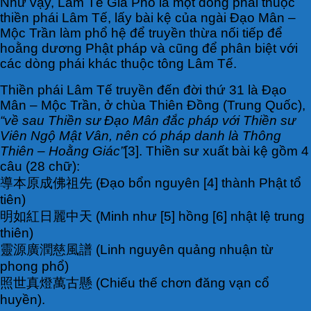
Như vậy, Lâm Tế Gia Phổ là một dòng phái thuộc
thiền phái Lâm Tế, lấy bài kệ của ngài Đạo Mân –
Mộc Trần làm phổ hệ để truyền thừa nối tiếp để
hoằng dương Phật pháp và cũng để phân biệt với
các dòng phái khác thuộc tông Lâm Tế.
Thiền phái Lâm Tế truyền đến đời thứ 31 là Đạo
Mân – Mộc Trần, ở chùa Thiên Đồng (Trung Quốc),
“về sau Thiền sư Đạo Mân đắc pháp với Thiền sư
Viên Ngộ Mật Vân, nên có pháp danh là Thông
Thiên – Hoằng Giác”
[3]. Thiền sư xuất bài kệ gồm 4
câu (28 chữ):
導本原成佛祖先 (Đạo bổn nguyên [4] thành Phật tổ
tiên)
明如紅日麗中天 (Minh như [5] hồng [6] nhật lệ trung
thiên)
靈源廣潤慈風譜 (Linh nguyên quảng nhuận từ
phong phổ)
照世真燈萬古懸 (Chiếu thế chơn đăng vạn cổ
huyền).