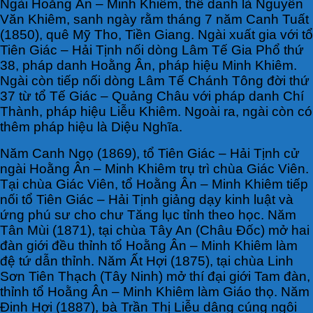
Ngài Hoằng Ân – Minh Khiêm, thế danh là Nguyễn
Văn Khiêm, sanh ngày rằm tháng 7 năm Canh Tuất
(1850), quê Mỹ Tho, Tiền Giang. Ngài xuất gia với tổ
Tiên Giác – Hải Tịnh nối dòng Lâm Tế Gia Phổ thứ
38, pháp danh Hoằng Ân, pháp hiệu Minh Khiêm.
Ngài còn tiếp nối dòng Lâm Tế Chánh Tông đời thứ
37 từ tổ Tế Giác – Quảng Châu với pháp danh Chí
Thành, pháp hiệu Liễu Khiêm. Ngoài ra, ngài còn có
thêm pháp hiệu là Diệu Nghĩa.
Năm Canh Ngọ (1869), tổ Tiên Giác – Hải Tịnh cử
ngài Hoằng Ân – Minh Khiêm trụ trì chùa Giác Viên.
Tại chùa Giác Viên, tổ Hoằng Ân – Minh Khiêm tiếp
nối tổ Tiên Giác – Hải Tịnh giảng dạy kinh luật và
ứng phú sư cho chư Tăng lục tỉnh theo học. Năm
Tân Mùi (1871), tại chùa Tây An (Châu Đốc) mở hai
đàn giới đều thỉnh tổ Hoằng Ân – Minh Khiêm làm
đệ tứ dẫn thỉnh. Năm Ất Hợi (1875), tại chùa Linh
Sơn Tiên Thạch (Tây Ninh) mở thí đại giới Tam đàn,
thỉnh tổ Hoằng Ân – Minh Khiêm làm Giáo thọ. Năm
Đinh Hợi (1887), bà Trần Thị Liễu dâng cúng ngôi