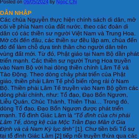
Posted on
06/05/2024
by
Ngọc Chí
DẪN NHẬP
Các chúa Nguyễn thực hiện chính sách di dân, mở
cõi về phía Nam của đất nước, theo các đoàn di
dân có các thiền sư người Việt Nam và Trung Hoa.
Mở cõi đến đâu, các thiền sư đều lập am, chùa đến
đó để làm chỗ dựa tinh thần cho người dân trên
vùng đất mới. Từ đó, Phật giáo tại Nam Bộ dần phát
triển mạnh. Các thiền sư người Trung Hoa truyền
vào Nam Bộ với hai dòng thiền chính Lâm Tế và
Tào Động. Theo dòng chảy phát triển của Phật
giáo, thiền phái Lâm Tế phổ biến rộng rải ở Nam
Bộ. Thiền phái Lâm Tế truyền vào Nam Bộ gồm các
dòng phái chính, như: Tổ đạo, Đạo Bổn Ngươn,
Liễu Quán, Chúc Thánh, Thiên Thai… Trong đó,
dòng Tổ đạo, Đạo Bổn Ngươn được phát triển
mạnh. Tổ đình Giác Lâm là
“Tổ đình của chi phái
Lâm Tế, dòng kệ của Mộc Trần Đạo Mân ở Gia
Định và cả Nam Kỳ lục tỉnh”
[1]. Chư tiền bối Tổ sư
tại tổ đình Giác Lâm [2] tiếp nối truyền thừa qua các