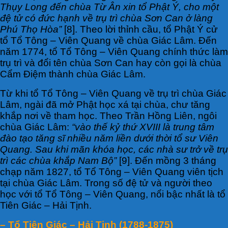
Thụy Long đến chùa Từ Ân xin tổ Phật Ý, cho một
đệ tử có đức hạnh về trụ trì chùa Sơn Can ở làng
Phú Thọ Hòa”
[8]. Theo lời thỉnh cầu, tổ Phật Ý cử
tổ Tổ Tông – Viên Quang về chùa Giác Lâm. Đến
năm 1774, tổ Tổ Tông – Viên Quang chính thức làm
trụ trì và đổi tên chùa Sơn Can hay còn gọi là chùa
Cẩm Điệm thành chùa Giác Lâm.
Từ khi tổ Tổ Tông – Viên Quang về trụ trì chùa Giác
Lâm, ngài đã mở Phật học xá tại chùa, chư tăng
khắp nơi về tham học. Theo Trần Hồng Liên, ngôi
chùa Giác Lâm:
“vào thế kỷ thứ XVIII là trung tâm
đào tạo tăng sĩ nhiều năm liền dưới thời tổ sư Viên
Quang. Sau khi mãn khóa học, các nhà sư trở về trụ
trì các chùa khắp Nam Bộ”
[9]. Đến mồng 3 tháng
chạp năm 1827, tổ Tổ Tông – Viên Quang viên tịch
tại chùa Giác Lâm. Trong số đệ tử và người theo
học với tổ Tổ Tông – Viên Quang, nổi bậc nhất là tổ
Tiên Giác – Hải Tịnh.
– Tổ Tiên Giác – Hải Tịnh (1788-1875)