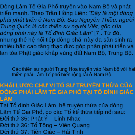
Dòng Lâm Tế Gia Phổ truyền vào Nam Bộ và phát
triển mạnh. Theo Trần Hồng Liên:
“Đây là một dòng
phái phát triển ở Nam Bộ. Sau Nguyên Thiều, người
Trung Quốc là các thiền sư người Việt, gốc của
dòng phái này là Tổ đình Giác Lâm”
[7]. Từ đó,
những thế hệ nối tiếp dòng phái này đã sản sinh ra
nhiều bậc cao tăng thạc đức góp phần phát triển và
lan tỏa Phật giáo khắp vùng đất Nam Bộ, Trung Bộ.
Các thiền sư người Trung Hoa truyền vào Nam bộ với hai
thiền phái Lâm Tế phổ biến rộng rải ở Nam Bộ.
KHÁI LƯỢC CHƯ VỊ TỔ SƯ TRUYỀN THỪA CỦA
DÒNG PHÁI LÂM TẾ GIA PHỔ TẠI TỔ ĐÌNH GIÁC
LÂM
Tại Tổ đình Giác Lâm, hệ truyền thừa của dòng
Lâm Tế Gia Phổ, có các Tổ kế thừa tiếp nối sau:
Đời thứ 35: Phật Ý – Linh Nhạc
Đời thứ 36: Tổ Tông – Viên Quang
Đời thứ 37: Tiên Giác – Hải Tịnh