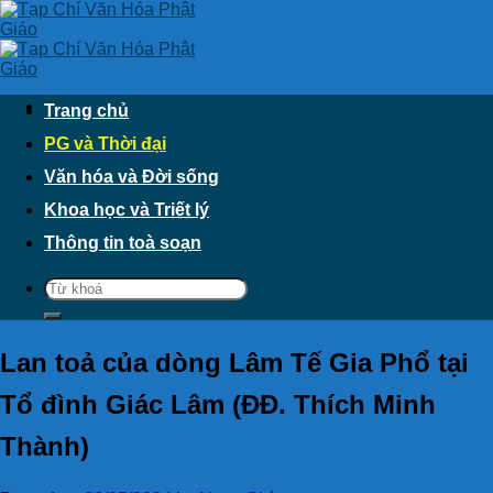
Skip
to
content
Trang chủ
PG và Thời đại
Văn hóa và Đời sống
Khoa học và Triết lý
Thông tin toà soạn
Lan toả của dòng Lâm Tế Gia Phổ tại
Tổ đình Giác Lâm (ĐĐ. Thích Minh
Thành)