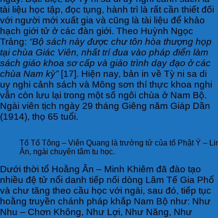
tài liệu học tập, đọc tụng, hành trì là rất cần thiết đối
với người mới xuất gia và cũng là tài liệu để khảo
hạch giới tử ở các đàn giới. Theo Huỳnh Ngọc
Trảng:
“Bộ sách này được chư tôn hòa thượng họp
tại chùa Giác Viên, nhất trí đua vào pháp điển làm
sách giáo khoa sơ cấp và giáo trình dạy đạo ở các
chùa Nam kỳ”
[17]. Hiện nay, bản in về Tỳ ni sa di
uy nghi cảnh sách và Mông sơn thí thực khoa nghi
vẫn còn lưu lại trong một số ngôi chùa ở Nam Bộ.
Ngài viên tịch ngày 29 tháng Giêng năm Giáp Dần
(1914), thọ 65 tuổi.
Tổ Tổ Tông – Viên Quang là trưởng tử của tổ Phật Ý – Li
Ân, ngài chuyên tâm tu học.
Dưới thời tổ Hoằng Ân – Minh Khiêm đã đào tạo
nhiều đệ tử nổi danh tiếp nối dòng Lâm Tế Gia Phổ
và chư tăng theo cầu học với ngài, sau đó, tiếp tục
hoằng truyền chánh pháp khắp Nam Bộ như: Như
Nhu – Chơn Không, Như Lợi, Như Năng, Như