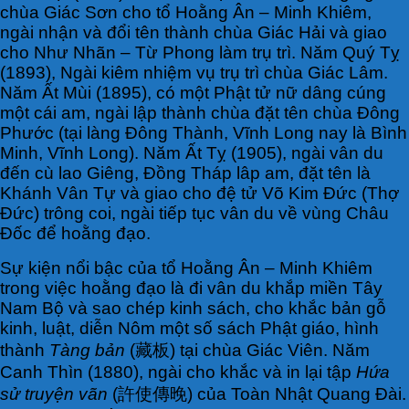
chùa Giác Sơn cho tổ Hoằng Ân – Minh Khiêm,
ngài nhận và đổi tên thành chùa Giác Hải và giao
cho Như Nhãn – Từ Phong làm trụ trì. Năm Quý Tỵ
(1893), Ngài kiêm nhiệm vụ trụ trì chùa Giác Lâm.
Năm Ất Mùi (1895), có một Phật tử nữ dâng cúng
một cái am, ngài lập thành chùa đặt tên chùa Đông
Phước (tại làng Đông Thành, Vĩnh Long nay là Bình
Minh, Vĩnh Long). Năm Ất Tỵ (1905), ngài vân du
đến cù lao Giêng, Đồng Tháp lâp am, đặt tên là
Khánh Vân Tự và giao cho đệ tử Võ Kim Đức (Thợ
Đức) trông coi, ngài tiếp tục vân du về vùng Châu
Đốc để hoằng đạo.
Sự kiện nổi bậc của tổ Hoằng Ân – Minh Khiêm
trong việc hoằng đạo là đi vân du khắp miền Tây
Nam Bộ và sao chép kinh sách, cho khắc bản gỗ
kinh, luật, diễn Nôm một số sách Phật giáo, hình
thành
Tàng bản
(藏板) tại chùa Giác Viên. Năm
Canh Thìn (1880), ngài cho khắc và in lại tập
Hứa
sử truyện vãn
(許使傳晚) của Toàn Nhật Quang Đài.