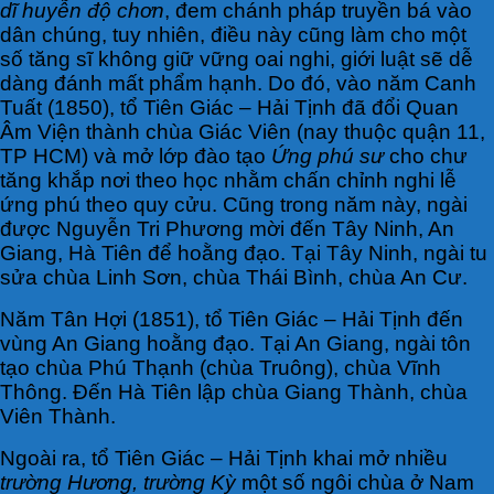
dĩ huyễn độ chơn
, đem chánh pháp truyền bá vào
dân chúng, tuy nhiên, điều này cũng làm cho một
số tăng sĩ không giữ vững oai nghi, giới luật sẽ dễ
dàng đánh mất phẩm hạnh. Do đó, vào năm Canh
Tuất (1850), tổ Tiên Giác – Hải Tịnh đã đổi Quan
Âm Viện thành chùa Giác Viên (nay thuộc quận 11,
TP HCM) và mở lớp đào tạo
Ứng phú sư
cho chư
tăng khắp nơi theo học nhằm chấn chỉnh nghi lễ
ứng phú theo quy cửu. Cũng trong năm này, ngài
được Nguyễn Tri Phương mời đến Tây Ninh, An
Giang, Hà Tiên để hoằng đạo. Tại Tây Ninh, ngài tu
sửa chùa Linh Sơn, chùa Thái Bình, chùa An Cư.
Năm Tân Hợi (1851), tổ Tiên Giác – Hải Tịnh đến
vùng An Giang hoằng đạo. Tại An Giang, ngài tôn
tạo chùa Phú Thạnh (chùa Truông), chùa Vĩnh
Thông. Đến Hà Tiên lập chùa Giang Thành, chùa
Viên Thành.
Ngoài ra, tổ Tiên Giác – Hải Tịnh khai mở nhiều
trường Hương, trường Kỳ
một số ngôi chùa ở Nam