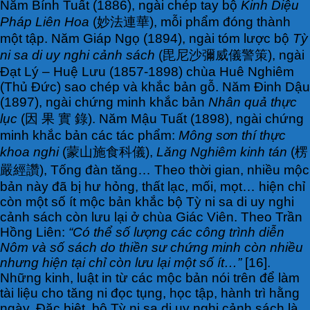
Năm Bính Tuất (1886), ngài chép tay bộ
Kinh Diệu
Pháp Liên Hoa
(妙法連華), mỗi phẩm đóng thành
một tập. Năm Giáp Ngọ (1894), ngài tóm lược bộ
Tỳ
ni sa di uy nghi cảnh sách
(毘尼沙彌威儀警策), ngài
Đạt Lý – Huệ Lưu (1857-1898) chùa Huê Nghiêm
(Thủ Đức) sao chép và khắc bản gỗ. Năm Đinh Dậu
(1897), ngài chứng minh khắc bản
Nhân quả thực
lục
(因 果 實 錄). Năm Mậu Tuất (1898), ngài chứng
minh khắc bản các tác phẩm:
Mông sơn thí thực
khoa nghi
(蒙山施食科儀),
Lăng Nghiêm kinh tán
(楞
嚴經讚), Tống đàn tăng… Theo thời gian, nhiều mộc
bản này đã bị hư hỏng, thất lạc, mối, mọt… hiện chỉ
còn một số ít mộc bản khắc bộ Tỳ ni sa di uy nghi
cảnh sách còn lưu lại ở chùa Giác Viên. Theo Trần
Hồng Liên:
“Có thể số lượng các công trình diễn
Nôm và số sách do thiền sư chứng minh còn nhiều
nhưng hiện tại chỉ còn lưu lại một số ít…”
[16].
Những kinh, luật in từ các mộc bản nói trên để làm
tài liệu cho tăng ni đọc tụng, học tập, hành trì hằng
ngày. Đặc biệt, bộ Tỳ ni sa di uy nghi cảnh sách là