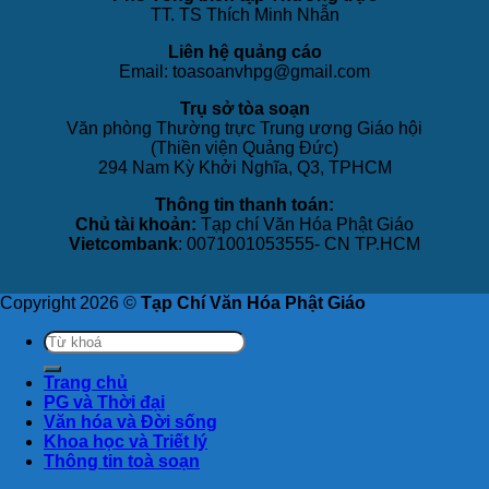
TT. TS Thích Minh Nhẫn
Liên hệ quảng cáo
Email: toasoanvhpg@gmail.com
Trụ sở tòa soạn
Văn phòng Thường trực Trung ương Giáo hội
(Thiền viện Quảng Đức)
294 Nam Kỳ Khởi Nghĩa, Q3, TPHCM
Thông tin thanh toán:
Chủ tài khoản:
Tạp chí Văn Hóa Phật Giáo
Vietcombank
: 0071001053555- CN TP.HCM
Copyright 2026 ©
Tạp Chí Văn Hóa Phật Giáo
Trang chủ
PG và Thời đại
Văn hóa và Đời sống
Khoa học và Triết lý
Thông tin toà soạn