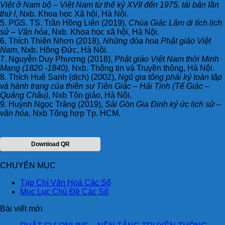
Việt ở Nam bộ – Việt Nam từ thế kỷ XVII đến 1975, tái bản lần
thứ I
, Nxb. Khoa học Xã hội, Hà Nội.
5. PGS. TS. Trần Hồng Liên (2019),
Chùa Giác Lâm di tích lịch
sử – Văn hóa
, Nxb. Khoa học xã hội, Hà Nội.
6. Thích Thiện Nhơn (2018),
Những đóa hoa Phật giáo Việt
Nam
, Nxb. Hồng Đức, Hà Nội.
7. Nguyễn Duy Phương (2018),
Phật giáo Việt Nam thời Minh
Mạng (1820 -1840),
Nxb. Thông tin và Truyền thông, Hà Nội.
8. Thích Huệ Sanh (dịch) (2002),
Ngũ gia tông phái ký toàn tập
và hành trạng của thiền sư Tiên Giác – Hải Tịnh (Tế Giác –
Quảng Châu)
, Nxb Tôn giáo, Hà Nội.
9. Huỳnh Ngọc Trảng (2019),
Sài Gòn Gia Định ký ức lịch sử –
văn hóa
, Nxb Tổng hợp Tp. HCM.
Download QR
CHUYÊN MỤC
Tạp Chí Văn Hoá Các Số
Mục Lục Chủ Đề Các Số
Bài viết mới