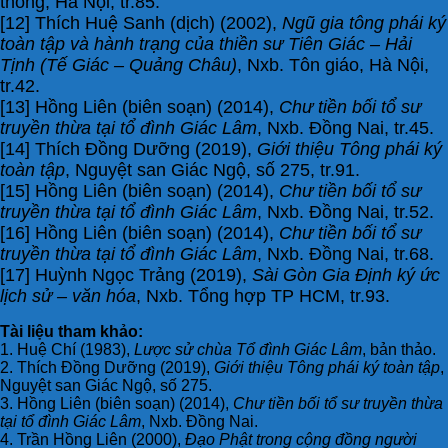
thông, Hà Nội, tr.85.
[12] Thích Huệ Sanh (dịch) (2002),
Ngũ gia tông phái ký
toàn tập và hành trạng của thiền sư Tiên Giác – Hải
Tịnh (Tế Giác – Quảng Châu)
, Nxb. Tôn giáo, Hà Nội,
tr.42.
[13] Hồng Liên (biên soạn) (2014),
Chư tiền bối tổ sư
truyền thừa tại tổ đình Giác Lâm
, Nxb. Đồng Nai, tr.45.
[14] Thích Đồng Dưỡng (2019),
Giới thiệu Tông phái ký
toàn tập
, Nguyệt san Giác Ngộ, số 275, tr.91.
[15] Hồng Liên (biên soạn) (2014),
Chư tiền bối tổ sư
truyền thừa tại tổ đình Giác Lâm
, Nxb. Đồng Nai, tr.52.
[16] Hồng Liên (biên soạn) (2014),
Chư tiền bối tổ sư
truyền thừa tại tổ đình Giác Lâm
, Nxb. Đồng Nai, tr.68.
[17] Huỳnh Ngọc Trảng (2019),
Sài Gòn Gia Định ký ức
lịch sử – văn hóa
, Nxb. Tổng hợp TP HCM, tr.93.
Tài liệu tham khảo:
1. Huệ Chí (1983),
Lược sử chùa Tổ đình Giác Lâm
, bản thảo.
2. Thích Đồng Dưỡng (2019),
Giới thiệu Tông phái ký toàn tập
,
Nguyệt san Giác Ngộ, số 275.
3. Hồng Liên (biên soạn) (2014),
Chư tiền bối tổ sư truyền thừa
tại tổ đình Giác Lâm
, Nxb. Đồng Nai.
4. Trần Hồng Liên (2000),
Đạo Phật trong cộng đồng người