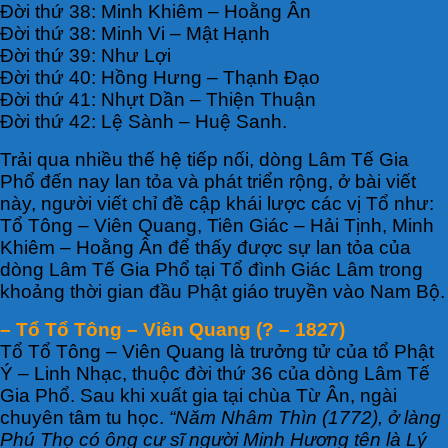
Đời thứ 38: Minh Khiêm – Hoằng Ân
Đời thứ 38: Minh Vi – Mật Hạnh
Đời thứ 39: Như Lợi
Đời thứ 40: Hồng Hưng – Thạnh Đạo
Đời thứ 41: Nhựt Dần – Thiện Thuận
Đời thứ 42: Lệ Sành – Huệ Sanh.
Trải qua nhiều thế hệ tiếp nối, dòng Lâm Tế Gia
Phổ đến nay lan tỏa và phát triển rộng, ở bài viết
này, người viết chỉ đề cập khái lược các vị Tổ như:
Tổ Tông – Viên Quang, Tiên Giác – Hải Tịnh, Minh
Khiêm – Hoằng Ân để thấy được sự lan tỏa của
dòng Lâm Tế Gia Phổ tại Tổ đình Giác Lâm trong
khoảng thời gian đầu Phật giáo truyền vào Nam Bộ.
– Tổ Tổ Tông – Viên Quang (? – 1827)
Tổ Tổ Tông – Viên Quang là trưởng tử của tổ Phật
Ý – Linh Nhạc, thuộc đời thứ 36 của dòng Lâm Tế
Gia Phổ. Sau khi xuất gia tại chùa Từ Ân, ngài
chuyên tâm tu học.
“Năm Nhâm Thìn (1772), ở làng
Phú Thọ có ông cư sĩ người Minh Hương tên là Lý