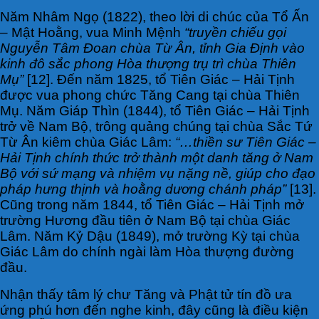
Năm Nhâm Ngọ (1822), theo lời di chúc của Tổ Ấn
– Mật Hoằng, vua Minh Mệnh
“truyền chiếu gọi
Nguyễn Tâm Đoan chùa Từ Ân, tỉnh Gia Định vào
kinh đô sắc phong Hòa thượng trụ trì chùa Thiên
Mụ”
[12]. Đến năm 1825, tổ Tiên Giác – Hải Tịnh
được vua phong chức Tăng Cang tại chùa Thiên
Mụ. Năm Giáp Thìn (1844), tổ Tiên Giác – Hải Tịnh
trở về Nam Bộ, trông quảng chúng tại chùa Sắc Tứ
Từ Ân kiêm chùa Giác Lâm:
“…thiền sư Tiên Giác –
Hải Tịnh chính thức trở thành một danh tăng ở Nam
Bộ với sứ mạng và nhiệm vụ nặng nề, giúp cho đạo
pháp hưng thịnh và hoằng dương chánh pháp”
[13].
Cũng trong năm 1844, tổ Tiên Giác – Hải Tịnh mở
trường Hương đầu tiên ở Nam Bộ tại chùa Giác
Lâm. Năm Kỷ Dậu (1849), mở trường Kỳ tại chùa
Giác Lâm do chính ngài làm Hòa thượng đường
đầu.
Nhận thấy tâm lý chư Tăng và Phật tử tín đồ ưa
ứng phú hơn đến nghe kinh, đây cũng là điều kiện