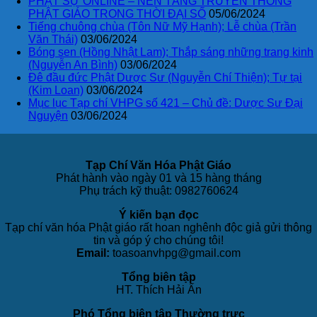
PHẬT SỰ ONLINE – NỀN TẢNG TRUYỀN THÔNG
PHẬT GIÁO TRONG THỜI ĐẠI SỐ
05/06/2024
Tiếng chuông chùa (Tôn Nữ Mỹ Hạnh); Lễ chùa (Trần
Văn Thái)
03/06/2024
Bóng sen (Hồng Nhật Lam); Thắp sáng những trang kinh
(Nguyễn An Bình)
03/06/2024
Đê đầu đức Phật Dược Sư (Nguyễn Chí Thiện); Tự tại
(Kim Loan)
03/06/2024
Mục lục Tạp chí VHPG số 421 – Chủ đề: Dược Sư Đại
Nguyện
03/06/2024
Tạp Chí Văn Hóa Phật Giáo
Phát hành vào ngày 01 và 15 hàng tháng
Phụ trách kỹ thuật: 0982760624
Ý kiến bạn đọc
Tạp chí văn hóa Phật giáo rất hoan nghênh độc giả gửi thông
tin và góp ý cho chúng tôi!
Email:
toasoanvhpg@gmail.com
Tổng biên tập
HT. Thích Hải Ấn
Phó Tổng biên tập Thường trực