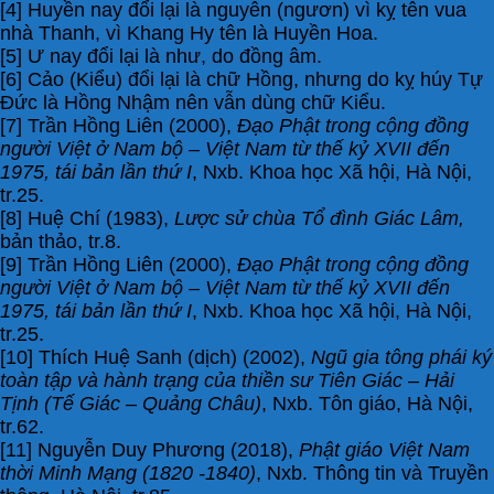
[4] Huyền nay đổi lại là nguyên (ngươn) vì kỵ tên vua
nhà Thanh, vì Khang Hy tên là Huyền Hoa.
[5] Ư nay đổi lại là như, do đồng âm.
[6] Cảo (Kiểu) đổi lại là chữ Hồng, nhưng do kỵ húy Tự
Đức là Hồng Nhậm nên vẫn dùng chữ Kiểu.
[7] Trần Hồng Liên (2000),
Đạo Phật trong cộng đồng
người Việt ở Nam bộ – Việt Nam từ thế kỷ XVII đến
1975, tái bản lần thứ I
, Nxb. Khoa học Xã hội, Hà Nội,
tr.25.
[8] Huệ Chí (1983),
Lược sử chùa Tổ đình Giác Lâm,
bản thảo, tr.8.
[9] Trần Hồng Liên (2000),
Đạo Phật trong cộng đồng
người Việt ở Nam bộ – Việt Nam từ thế kỷ XVII đến
1975, tái bản lần thứ I
, Nxb. Khoa học Xã hội, Hà Nội,
tr.25.
[10] Thích Huệ Sanh (dịch) (2002),
Ngũ gia tông phái ký
toàn tập và hành trạng của thiền sư Tiên Giác – Hải
Tịnh (Tế Giác – Quảng Châu)
, Nxb. Tôn giáo, Hà Nội,
tr.62.
[11] Nguyễn Duy Phương (2018),
Phật giáo Việt Nam
thời Minh Mạng (1820 -1840)
, Nxb. Thông tin và Truyền