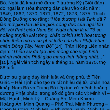
Bộ. Ngài đã khai mở được 7 trường Kỳ (Giới đàn)
do ngài làm Hòa thượng đàn đầu vào các năm:
1849, 1862, 1870, 1871, 1872, 1873, 1875. Thích
Đồng Dưỡng cho rằng:
“Hòa thượng Hải Tịnh đã 7
lần mở giới đàn để thí giới, công đức của ngài lớn
đối với Phật giáo Nam Bộ. Ngài chính là vị Tổ sư
hoằng truyền luật tông, chấn chỉnh sinh hoạt trong
chốn thiền mở ra sự phát triển của đạo Phật ở hai
miền Đông Tây, Nam Bộ”
[14]. Trần Hồng Liên nhận
định:
“Thiền sư đã tạo nền móng cho việc hình
thành một nền Phật giáo mang tính thống nhất…”
[15]. Ngài viên tịch ngày 8 tháng 11 năm 1875, thọ
88 tuổi.
Dưới sự giảng dạy kinh luật và ứng phú, tổ Tiên
Giác – Hải Tịnh đào tạo ra rất nhiều đệ tử, phân hóa
khắp Nam Bộ và Trung Bộ tiếp tục xứ mệnh hoằng
dương Phật pháp, trong số đó gồm các vị: Minh Vi –
Mật Hạnh, Minh Lý – Quảng An, Minh Khiêm –
Hoằng Ân, Minh Quang – Phổ Trai, Minh Phương –
Chơn Hương, Minh Mai – Phương Danh, Minh Tài –