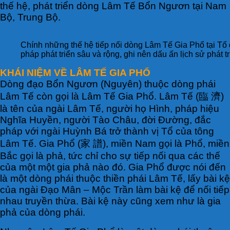
thế hệ, phát triển dòng Lâm Tế Bổn Ngươn tại Nam
Bộ, Trung Bộ.
Chính những thế hệ tiếp nối dòng Lâm Tế Gia Phổ tại Tổ 
pháp phát triển sâu và rộng, ghi nên dấu ấn lịch sử phát 
KHÁI NIỆM VỀ LÂM TẾ GIA PHỔ
Dòng đạo Bổn Ngươn (Nguyên) thuộc dòng phái
Lâm Tế còn gọi là Lâm Tế Gia Phổ. Lâm Tế (臨 濟)
là tên của ngài Lâm Tế, người họ Hình, pháp hiệu
Nghĩa Huyền, người Tào Châu, đời Đường, đắc
pháp với ngài Huỳnh Bá trở thành vị Tổ của tông
Lâm Tế. Gia Phổ (家 譜), miền Nam gọi là Phổ, miền
Bắc gọi là phả, tức chỉ cho sự tiếp nối qua các thế
của một một gia phả nào đó. Gia Phổ được nói đến
là một dòng phái thuộc thiền phái Lâm Tế, lấy bài kệ
của ngài Đạo Mân – Mộc Trần làm bài kệ để nối tiếp
nhau truyền thừa. Bài kệ này cũng xem như là gia
phả của dòng phái.