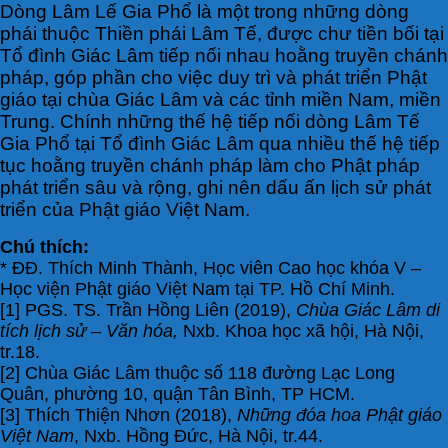
Dòng Lâm Lế Gia Phổ là một trong những dòng
phái thuộc Thiền phái Lâm Tế, được chư tiền bối tại
Tổ đình Giác Lâm tiếp nối nhau hoằng truyền chánh
pháp, góp phần cho việc duy trì và phát triển Phật
giáo tại chùa Giác Lâm và các tỉnh miền Nam, miền
Trung. Chính những thế hệ tiếp nối dòng Lâm Tế
Gia Phổ tại Tổ đình Giác Lâm qua nhiều thế hệ tiếp
tục hoằng truyền chánh pháp làm cho Phật pháp
phát triển sâu và rộng, ghi nên dấu ấn lịch sử phát
triển của Phật giáo Việt Nam.
Chú thích:
* ĐĐ. Thích Minh Thành, Học viên Cao học khóa V –
Học viện Phật giáo Việt Nam tại TP. Hồ Chí Minh.
[1] PGS. TS. Trần Hồng Liên (2019),
Chùa Giác Lâm di
tích lịch sử – Văn hóa,
Nxb. Khoa học xã hội, Hà Nội,
tr.18.
[2] Chùa Giác Lâm thuộc số 118 đường Lạc Long
Quân, phường 10, quận Tân Bình, TP HCM.
[3] Thích Thiện Nhơn (2018),
Những đóa hoa Phật giáo
Việt Nam
, Nxb. Hồng Đức, Hà Nội, tr.44.