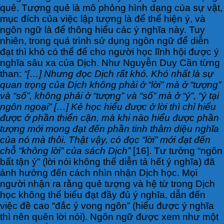
quẻ. Tượng quẻ là mô phỏng hình dạng của sự vật,
mục đích của việc lập tượng là để thể hiện ý, và
ngôn ngữ là để thông hiểu các ý nghĩa này. Tuy
nhiên, trong quá trình sử dụng ngôn ngữ để diễn
đạt thì khó có thể để cho người học lĩnh hội được ý
nghĩa sâu xa của Dịch. Như Nguyễn Duy Cần từng
than:
“[…] Nhưng đọc Dịch rất khó. Khó nhất là sự
quan trọng của Dịch không phải ở “lời” mà ở “tượng”
và “số”, không phải ở “tượng” và “số” mà ở “ý”, “ý tại
ngôn ngoại” […] Kẻ học hiểu được ở lời thì chỉ hiểu
được ở phần thiển cận, mà khi nào hiểu được phần
tượng mới mong đạt đến phần tinh thâm diệu nghĩa
của nó mà thôi. Thật vậy, có đọc “lời” mới đạt đến
chỗ “không lời” của sách Dịch”
[16]. Tư tưởng “ngôn
bất tận ý” (lời nói không thể diễn tả hết ý nghĩa) đã
ảnh hưởng đến cách nhìn nhận Dịch học. Mọi
người nhận ra rằng quẻ tượng và hệ từ trong Dịch
học không thể biểu đạt đầy đủ ý nghĩa, dẫn đến
việc đề cao “đắc ý vong ngôn” (hiểu được ý nghĩa
thì nên quên lời nói). Ngôn ngữ được xem như một