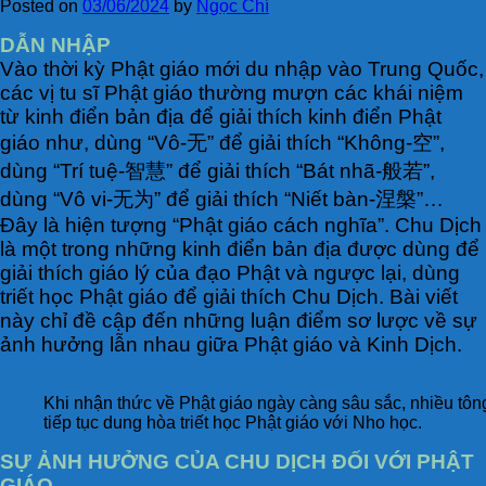
Posted on
03/06/2024
by
Ngọc Chí
DẪN NHẬP
Vào thời kỳ Phật giáo mới du nhập vào Trung Quốc,
các vị tu sĩ Phật giáo thường mượn các khái niệm
từ kinh điển bản địa để giải thích kinh điển Phật
giáo như, dùng “Vô-无” để giải thích “Không-空”,
dùng “Trí tuệ-智慧” để giải thích “Bát nhã-般若”,
dùng “Vô vi-无为” để giải thích “Niết bàn-涅槃”…
Đây là hiện tượng “Phật giáo cách nghĩa”. Chu Dịch
là một trong những kinh điển bản địa được dùng để
giải thích giáo lý của đạo Phật và ngược lại, dùng
triết học Phật giáo để giải thích Chu Dịch. Bài viết
này chỉ đề cập đến những luận điểm sơ lược về sự
ảnh hưởng lẫn nhau giữa Phật giáo và Kinh Dịch.
Khi nhận thức về Phật giáo ngày càng sâu sắc, nhiều tôn
tiếp tục dung hòa triết học Phật giáo với Nho học.
SỰ ẢNH HƯỞNG CỦA CHU DỊCH ĐỐI VỚI PHẬT
GIÁO