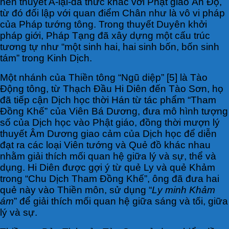
nên thuyết A-lại-da thức khác với Phật giáo Ấn Độ,
từ đó đối lập với quan điểm Chân như là vô vi pháp
của Pháp tướng tông. Trong thuyết Duyên khởi
pháp giới, Pháp Tạng đã xây dựng một cấu trúc
tương tự như “một sinh hai, hai sinh bốn, bốn sinh
tám” trong Kinh Dịch.
Một nhánh của Thiền tông “Ngũ diệp” [5] là Tào
Động tông, từ Thạch Đầu Hi Diên đến Tào Sơn, họ
đã tiếp cận Dịch học thời Hán từ tác phẩm “Tham
Đồng Khế” của Viên Bá Dương, đưa mô hình tượng
số của Dịch học vào Phật giáo, đồng thời mượn lý
thuyết Âm Dương giao cảm của Dịch học để diễn
đạt ra các loại Viên tướng và Quẻ đồ khác nhau
nhằm giải thích mối quan hệ giữa lý và sự, thể và
dụng. Hi Diên được gợi ý từ quẻ Ly và quẻ Khảm
trong “Chu Dịch Tham Đồng Khế”, ông đã đưa hai
quẻ này vào Thiền môn, sử dụng “
Ly minh Khảm
ám
” để giải thích mối quan hệ giữa sáng và tối, giữa
lý và sự.