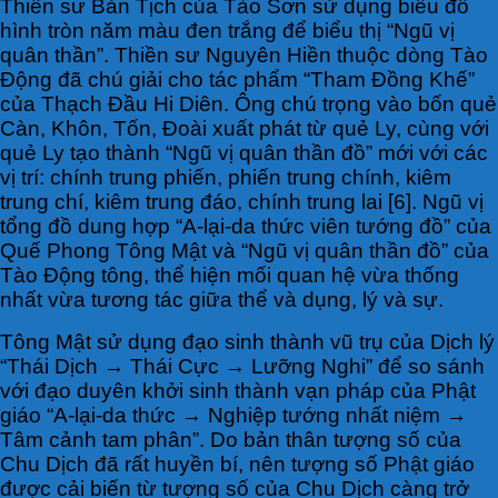
Thiền sư Bản Tịch của Tào Sơn sử dụng biểu đồ
hình tròn năm màu đen trắng để biểu thị “Ngũ vị
quân thần”. Thiền sư Nguyên Hiền thuộc dòng Tào
Động đã chú giải cho tác phẩm “Tham Đồng Khế”
của Thạch Đầu Hi Diên. Ông chú trọng vào bốn quẻ
Càn, Khôn, Tốn, Đoài xuất phát từ quẻ Ly, cùng với
quẻ Ly tạo thành “Ngũ vị quân thần đồ” mới với các
vị trí: chính trung phiến, phiến trung chính, kiêm
trung chí, kiêm trung đáo, chính trung lai [6]. Ngũ vị
tổng đồ dung hợp “A-lại-da thức viên tướng đồ” của
Quế Phong Tông Mật và “Ngũ vị quân thần đồ” của
Tào Động tông, thể hiện mối quan hệ vừa thống
nhất vừa tương tác giữa thể và dụng, lý và sự.
Tông Mật sử dụng đạo sinh thành vũ trụ của Dịch lý
“Thái Dịch → Thái Cực → Lưỡng Nghi” để so sánh
với đạo duyên khởi sinh thành vạn pháp của Phật
giáo “A-lại-da thức → Nghiệp tướng nhất niệm →
Tâm cảnh tam phân”. Do bản thân tượng số của
Chu Dịch đã rất huyền bí, nên tượng số Phật giáo
được cải biến từ tượng số của Chu Dịch càng trở