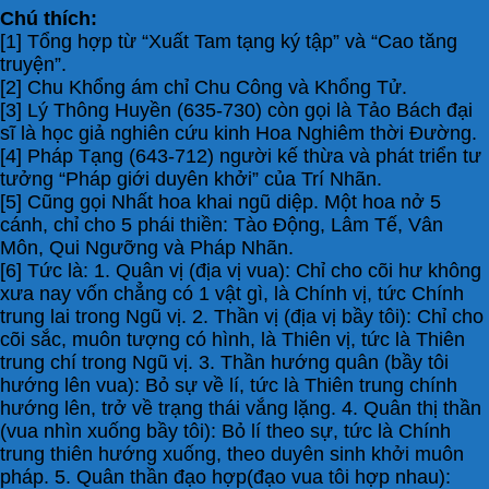
Chú thích:
[1] Tổng hợp từ “Xuất Tam tạng ký tập” và “Cao tăng
truyện”.
[2] Chu Khổng ám chỉ Chu Công và Khổng Tử.
[3] Lý Thông Huyền (635-730) còn gọi là Tảo Bách đại
sĩ là học giả nghiên cứu kinh Hoa Nghiêm thời Đường.
[4] Pháp Tạng (643-712) người kế thừa và phát triển tư
tưởng “Pháp giới duyên khởi” của Trí Nhãn.
[5] Cũng gọi Nhất hoa khai ngũ diệp. Một hoa nở 5
cánh, chỉ cho 5 phái thiền: Tào Động, Lâm Tế, Vân
Môn, Qui Ngưỡng và Pháp Nhãn.
[6] Tức là: 1. Quân vị (địa vị vua): Chỉ cho cõi hư không
xưa nay vốn chẳng có 1 vật gì, là Chính vị, tức Chính
trung lai trong Ngũ vị. 2. Thần vị (địa vị bầy tôi): Chỉ cho
cõi sắc, muôn tượng có hình, là Thiên vị, tức là Thiên
trung chí trong Ngũ vị. 3. Thần hướng quân (bầy tôi
hướng lên vua): Bỏ sự về lí, tức là Thiên trung chính
hướng lên, trở về trạng thái vắng lặng. 4. Quân thị thần
(vua nhìn xuống bầy tôi): Bỏ lí theo sự, tức là Chính
trung thiên hướng xuống, theo duyên sinh khởi muôn
pháp. 5. Quân thần đạo hợp(đạo vua tôi hợp nhau):