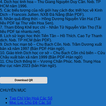
4. Dịch học tinh hoa – Thu Giang Nguyễn Duy Cần. Nxb. TP
HCM năm 1996.
5. Các biểu tượng của nội giới hay cách đọc triết học về Kinh
Dịch – Francois Jullien. NXB Đà Nẵng (Bản PDF).
6. Nhân quả đồng thời – Hồng Dương Nguyễn Văn Hai (Tài
liệu PDF tại Thư viện Hoa Sen).
7. Tham Đồng Khế trực chỉ – Nhân Tử Nguyễn Văn Thọ (Tài
liệu PDF tại nhantu.net).
8. Lịch sử logic học thời Tiên Tần – Hồ Thích. Cao Tự Thanh
dịch. Nxb. TP HCM (bản PDF).
9. Dịch học mạn bộ – Chu Bạch Côn. Nxb. Trầm Dương xuất
bản xã năm 1997 (Bản PDF-Hán ngữ).
10. Giáo trình Dịch học cơ sở – Chu Bạch Côn chủ biên – Cửu
Châu xuất bản xã năm 1999 (Bản PDF-Hán ngữ)
11. Chu Dịch thông tri – Vương Chấn Phúc. Nxb. Trung Hoa
thư cục năm 2023 (bản Hán ngữ).
Download QR
CHUYÊN MỤC
Tạp Chí Văn Hoá Các Số
Mục Lục Chủ Đề Các Số