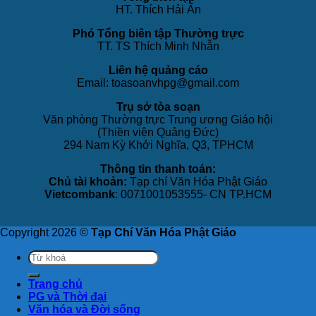
HT. Thích Hải Ấn
Phó Tổng biên tập Thường trực
TT. TS Thích Minh Nhẫn
Liên hệ quảng cáo
Email: toasoanvhpg@gmail.com
Trụ sở tòa soạn
Văn phòng Thường trực Trung ương Giáo hội
(Thiền viện Quảng Đức)
294 Nam Kỳ Khởi Nghĩa, Q3, TPHCM
Thông tin thanh toán:
Chủ tài khoản:
Tạp chí Văn Hóa Phật Giáo
Vietcombank
: 0071001053555- CN TP.HCM
Copyright 2026 ©
Tạp Chí Văn Hóa Phật Giáo
Trang chủ
PG và Thời đại
Văn hóa và Đời sống