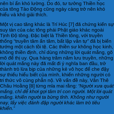
nên bí ẩn khó lường. Do đó, tư tưởng Thiền học
của tông Tào Động cũng ngày càng trở nên khó
hiểu và khó giải thích.
Một vị cao tăng khác là Trí Húc [7] đã chứng kiến sự
suy tàn của các tông phái Phật giáo khác ngoài
Tịnh Độ tông. Đặc biệt là Thiền tông, với truyền
thống “truyền tâm ấn tâm, bất lập văn tự” đã bị biến
tướng một cách tồi tệ. Các thiền sư không học kinh,
không thiền định, chỉ dùng những lời quát mắng, gõ
mõ để thị uy. Qua hàng trăm năm lưu truyền, những
lời quát mắng này đã mất đi ý nghĩa ban đầu, trở
thành trò lừa bịp của những kẻ vô học để che đậy
sự thiếu hiểu biết của mình, khiến những người có
tri thức vô cùng phẫn nộ. Về vấn đề này, Vân Thê
Châu Hoằng [8] từng mỉa mai rằng:
“Người xưa quát
mắng, chỉ để khơi gợi tâm trí con người. Một lời quát
mắng, khiến người ta bừng tỉnh. Không như người
nay, lấy việc đánh đập người khác làm trò tiêu
khiển.”