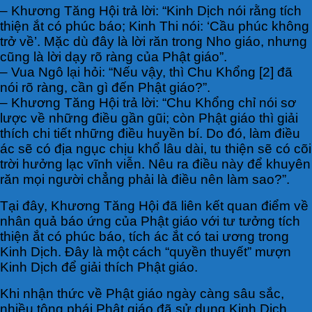
– Khương Tăng Hội trả lời: “Kinh Dịch nói rằng tích
thiện ắt có phúc báo; Kinh Thi nói: ‘Cầu phúc không
trở về’. Mặc dù đây là lời răn trong Nho giáo, nhưng
cũng là lời dạy rõ ràng của Phật giáo”.
– Vua Ngô lại hỏi: “Nếu vậy, thì Chu Khổng [2] đã
nói rõ ràng, cần gì đến Phật giáo?”.
– Khương Tăng Hội trả lời: “Chu Khổng chỉ nói sơ
lược về những điều gần gũi; còn Phật giáo thì giải
thích chi tiết những điều huyền bí. Do đó, làm điều
ác sẽ có địa ngục chịu khổ lâu dài, tu thiện sẽ có cõi
trời hưởng lạc vĩnh viễn. Nêu ra điều này để khuyên
răn mọi người chẳng phải là điều nên làm sao?”.
Tại đây, Khương Tăng Hội đã liên kết quan điểm về
nhân quả báo ứng của Phật giáo với tư tưởng tích
thiện ắt có phúc báo, tích ác ắt có tai ương trong
Kinh Dịch. Đây là một cách “quyền thuyết” mượn
Kinh Dịch để giải thích Phật giáo.
Khi nhận thức về Phật giáo ngày càng sâu sắc,
nhiều tông phái Phật giáo đã sử dụng Kinh Dịch