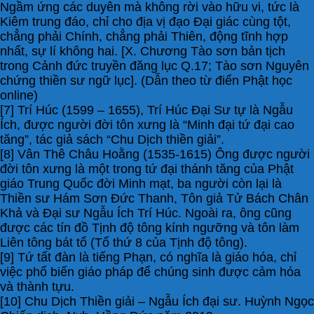
Ngầm ứng các duyên mà không rời vào hữu vi, tức là
Kiêm trung đáo, chỉ cho địa vị đạo Đại giác cùng tột,
chẳng phải Chính, chẳng phải Thiên, động tĩnh hợp
nhất, sự lí không hai. [X. Chương Tào sơn bản tịch
trong Cảnh đức truyền đăng lục Q.17; Tào sơn Nguyên
chứng thiền sư ngữ lục]. (Dẫn theo từ điển Phật học
online)
[7] Trí Húc (1599 – 1655), Trí Húc Đại Sư tự là Ngẫu
Ích, được người đời tôn xưng là “Minh đại tứ đại cao
tăng”, tác giả sách “Chu Dịch thiền giải”.
[8] Vân Thê Châu Hoằng (1535-1615) Ông được người
đời tôn xưng là một trong tứ đại thánh tăng của Phật
giáo Trung Quốc đời Minh mạt, ba người còn lại là
Thiền sư Hám Sơn Đức Thanh, Tôn giả Tử Bách Chân
Khả và Đại sư Ngẫu Ích Trí Húc. Ngoài ra, ông cũng
được các tín đồ Tịnh độ tông kính ngưỡng và tôn làm
Liên tông bát tổ (Tổ thứ 8 của Tịnh độ tông).
[9] Tứ tất đàn là tiếng Phạn, có nghĩa là giáo hóa, chỉ
việc phổ biến giáo pháp để chúng sinh được cảm hóa
và thành tựu.
[10] Chu Dịch Thiền giải – Ngẫu Ích đại sư. Huỳnh Ngọc