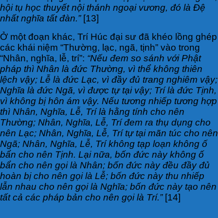
hội tụ học thuyết nội thánh ngoại vương, đó là Đệ
nhất nghĩa tất đàn.”
[13]
Ở một đoạn khác, Trí Húc đại sư đã khéo lồng ghép
các khái niệm “Thường, lạc, ngã, tịnh” vào trong
“Nhân, nghĩa, lễ, trí”:
“Nếu đem so sánh với Phật
pháp thì Nhân là đức Thường, vì thể không thiên
lệch vậy; Lễ là đức Lạc, vì đầy đủ trang nghiêm vậy;
Nghĩa là đức Ngã, vì được tự tại vậy; Trí là đức Tịnh,
vì không bị hôn ám vậy. Nếu tương nhiếp tương hợp
thì Nhân, Nghĩa, Lễ, Trí là hằng tính cho nên
Thường; Nhân, Nghĩa, Lễ, Trí đem ra thụ dụng cho
nên Lạc; Nhân, Nghĩa, Lễ, Trí tự tại mãn túc cho nên
Ngã; Nhân, Nghĩa, Lễ, Trí không tạp loạn không ố
bẩn cho nên Tịnh. Lại nữa, bốn đức này không ố
bẩn cho nên gọi là Nhân; bốn đức này đều đầy đủ
hoàn bị cho nên gọi là Lễ; bốn đức này thu nhiếp
lẫn nhau cho nên gọi là Nghĩa; bốn đức này tạo nên
tất cả các pháp bản cho nên gọi là Trí.”
[14]