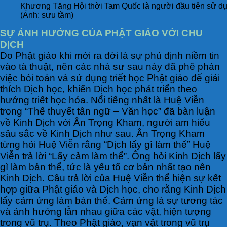
Khương Tăng Hội thời Tam Quốc là người đầu tiên sử dụng
(Ảnh: sưu tầm)
SỰ ẢNH HƯỞNG CỦA PHẬT GIÁO VỚI CHU
DỊCH
Do Phật giáo khi mới ra đời là sự phủ định niềm tin
vào tà thuật, nên các nhà sư sau này đã phê phán
việc bói toán và sử dụng triết học Phật giáo để giải
thích Dịch học, khiến Dịch học phát triển theo
hướng triết học hóa. Nổi tiếng nhất là Huệ Viễn
trong “Thế thuyết tân ngữ – Văn học” đã bàn luận
về Kinh Dịch với Ân Trọng Kham, người am hiểu
sâu sắc về Kinh Dịch như sau. Ân Trọng Kham
từng hỏi Huệ Viễn rằng “Dịch lấy gì làm thể” Huệ
Viễn trả lời “Lấy cảm làm thể”. Ông hỏi Kinh Dịch lấy
gì làm bản thể, tức là yếu tố cơ bản nhất tạo nên
Kinh Dịch. Câu trả lời của Huệ Viễn thể hiện sự kết
hợp giữa Phật giáo và Dịch học, cho rằng Kinh Dịch
lấy cảm ứng làm bản thể. Cảm ứng là sự tương tác
và ảnh hưởng lẫn nhau giữa các vật, hiện tượng
trong vũ trụ. Theo Phật giáo, vạn vật trong vũ trụ