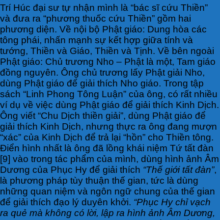
Trí Húc đại sư tự nhận mình là “bác sĩ cứu Thiền”
và đưa ra “phương thuốc cứu Thiền” gồm hai
phương diện. Về nội bộ Phật giáo: Dung hòa các
tông phái, nhấn mạnh sự kết hợp giữa tính và
tướng, Thiền và Giáo, Thiền và Tịnh. Về bên ngoài
Phật giáo: Chủ trương Nho – Phật là một, Tam giáo
đồng nguyên. Ông chủ trương lấy Phật giải Nho,
dùng Phật giáo để giải thích Nho giáo. Trong tập
sách “Linh Phong Tông Luận” của ông, có rất nhiều
ví dụ về việc dùng Phật giáo để giải thích Kinh Dịch.
Ông viết “Chu Dịch thiền giải”, dùng Phật giáo để
giải thích Kinh Dịch, nhưng thực ra ông đang mượn
“xác” của Kinh Dịch để trả lại “hồn” cho Thiền tông.
Điển hình nhất là ông đã lồng khái niệm Tứ tất đàn
[9] vào trong tác phẩm của mình, dùng hình ảnh Âm
Dương của Phục Hy để giải thích
“Thế giới tất đàn”
,
là phương pháp tùy thuận thế gian, tức là dùng
những quan niệm và ngôn ngữ chung của thế gian
để giải thích đạo lý duyên khởi.
“Phục Hy chỉ vạch
ra quẻ mà không có lời, lập ra hình ảnh Âm Dương,