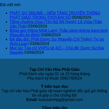
Bài viết mới
PHẬT SỰ ONLINE – NỀN TẢNG TRUYỀN THÔNG
PHẬT GIÁO TRONG THỜI ĐẠI SỐ
05/06/2024
Tiếng chuông chùa (Tôn Nữ Mỹ Hạnh); Lễ chùa (Trần
Văn Thái)
03/06/2024
Bóng sen (Hồng Nhật Lam); Thắp sáng những trang kinh
(Nguyễn An Bình)
03/06/2024
Đê đầu đức Phật Dược Sư (Nguyễn Chí Thiện); Tự tại
(Kim Loan)
03/06/2024
Mục lục Tạp chí VHPG số 421 – Chủ đề: Dược Sư Đại
Nguyện
03/06/2024
Tạp Chí Văn Hóa Phật Giáo
Phát hành vào ngày 01 và 15 hàng tháng
Phụ trách kỹ thuật: 0982760624
Ý kiến bạn đọc
Tạp chí văn hóa Phật giáo rất hoan nghênh độc giả gửi thông
tin và góp ý cho chúng tôi!
Email:
toasoanvhpg@gmail.com
Tổng biên tập