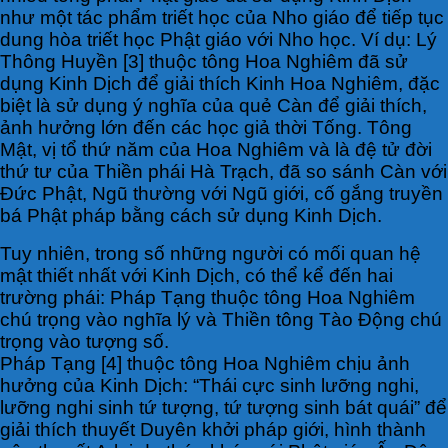
như một tác phẩm triết học của Nho giáo để tiếp tục
dung hòa triết học Phật giáo với Nho học. Ví dụ: Lý
Thông Huyền [3] thuộc tông Hoa Nghiêm đã sử
dụng Kinh Dịch để giải thích Kinh Hoa Nghiêm, đặc
biệt là sử dụng ý nghĩa của quẻ Càn để giải thích,
ảnh hưởng lớn đến các học giả thời Tống. Tông
Mật, vị tổ thứ năm của Hoa Nghiêm và là đệ tử đời
thứ tư của Thiền phái Hà Trạch, đã so sánh Càn với
Đức Phật, Ngũ thường với Ngũ giới, cố gắng truyền
bá Phật pháp bằng cách sử dụng Kinh Dịch.
Tuy nhiên, trong số những người có mối quan hệ
mật thiết nhất với Kinh Dịch, có thể kể đến hai
trường phái: Pháp Tạng thuộc tông Hoa Nghiêm
chú trọng vào nghĩa lý và Thiền tông Tào Động chú
trọng vào tượng số.
Pháp Tạng [4] thuộc tông Hoa Nghiêm chịu ảnh
hưởng của Kinh Dịch: “Thái cực sinh lưỡng nghi,
lưỡng nghi sinh tứ tượng, tứ tượng sinh bát quái” để
giải thích thuyết Duyên khởi pháp giới, hình thành