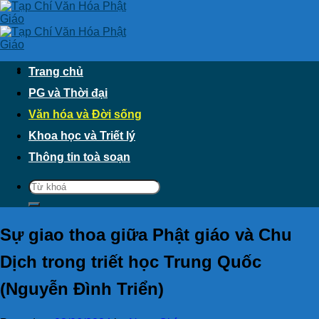
Skip
to
content
Trang chủ
PG và Thời đại
Văn hóa và Đời sống
Khoa học và Triết lý
Thông tin toà soạn
Sự giao thoa giữa Phật giáo và Chu
Dịch trong triết học Trung Quốc
(Nguyễn Đình Triển)