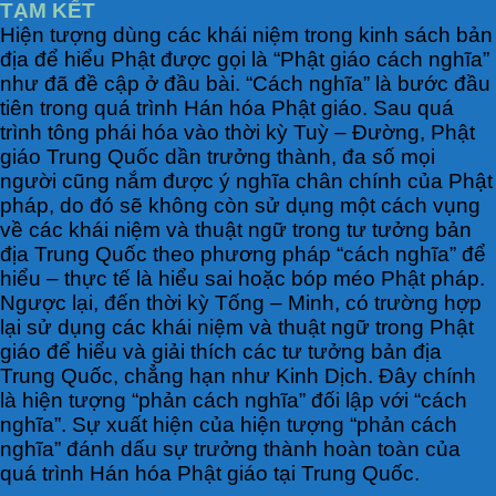
TẠM KẾT
Hiện tượng dùng các khái niệm trong kinh sách bản
địa để hiểu Phật được gọi là “Phật giáo cách nghĩa”
như đã đề cập ở đầu bài. “Cách nghĩa” là bước đầu
tiên trong quá trình Hán hóa Phật giáo. Sau quá
trình tông phái hóa vào thời kỳ Tuỳ – Đường, Phật
giáo Trung Quốc dần trưởng thành, đa số mọi
người cũng nắm được ý nghĩa chân chính của Phật
pháp, do đó sẽ không còn sử dụng một cách vụng
về các khái niệm và thuật ngữ trong tư tưởng bản
địa Trung Quốc theo phương pháp “cách nghĩa” để
hiểu – thực tế là hiểu sai hoặc bóp méo Phật pháp.
Ngược lại, đến thời kỳ Tống – Minh, có trường hợp
lại sử dụng các khái niệm và thuật ngữ trong Phật
giáo để hiểu và giải thích các tư tưởng bản địa
Trung Quốc, chẳng hạn như Kinh Dịch. Đây chính
là hiện tượng “phản cách nghĩa” đối lập với “cách
nghĩa”. Sự xuất hiện của hiện tượng “phản cách
nghĩa” đánh dấu sự trưởng thành hoàn toàn của
quá trình Hán hóa Phật giáo tại Trung Quốc.