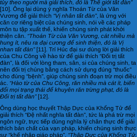
tùy theo người mà giải thích, đó là Thế giới tất đàn”
[10]. Ông lại dùng ý nghĩa Thoán Từ của Văn
Vương để giải thích
“Vị nhân tất đàn”
, là ứng với
căn cơ riêng biệt của chúng sinh, nói về các pháp
môn tu tập xuất thế, khiến chúng sinh phát khởi
thiện căn.
“Thoán Từ của Văn Vương, cát nhiều mà
hung ít, nêu ra đại cương để sinh thiện, đó là Vị
nhan tất đàn”
[11]. Trí Húc đại sư dùng lời giải thích
của Chu Công về hào từ để giải thích “Đối trị tất
đàn”, là đối với lòng tham, sân, si của chúng sinh, ta
nên đối trị chúng bằng cách sử dụng đúng “thuốc”
cho đúng “bệnh”, giúp chúng sinh đoạn trừ mọi điều
ác.
“Hào từ của Chu Công, răn nhiều mà cát ít, biến
đổi mọi trạng thái để khuyên răn trừng phạt, đó là
Đối trị tất đàn”
[12].
Ông dùng học thuyết Thập Dực của Khổng Tử để
giải thích “Đệ nhất nghĩa tất đàn”, tức là phá trừ mọi
ngôn ngữ, trực tiếp dùng nghĩa lý chân thực để giải
thích bản chất của vạn pháp, khiến chúng sinh thực
sự “khế nhập giáo pháp”.
“Thập Dực của Khổng Tử,