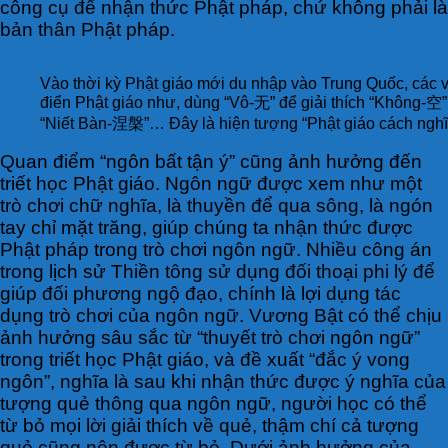
công cụ để nhận thức Phật pháp, chứ không phải là
bản thân Phật pháp.
Vào thời kỳ Phật giáo mới du nhập vào Trung Quốc, các vị
điển Phật giáo như, dùng “Vô-无” để giải thích “Không-空”
“Niết Bàn-涅槃”… Đây là hiện tượng “Phật giáo cách nghĩ
Quan điểm “ngôn bất tận ý” cũng ảnh hưởng đến
triết học Phật giáo. Ngôn ngữ được xem như một
trò chơi chữ nghĩa, là thuyền để qua sông, là ngón
tay chỉ mặt trăng, giúp chúng ta nhận thức được
Phật pháp trong trò chơi ngôn ngữ. Nhiều công án
trong lịch sử Thiền tông sử dụng đối thoại phi lý để
giúp đối phương ngộ đạo, chính là lợi dụng tác
dụng trò chơi của ngôn ngữ. Vương Bật có thể chịu
ảnh hưởng sâu sắc từ “thuyết trò chơi ngôn ngữ”
trong triết học Phật giáo, và đề xuất “đắc ý vong
ngôn”, nghĩa là sau khi nhận thức được ý nghĩa của
tượng quẻ thông qua ngôn ngữ, người học có thể
từ bỏ mọi lời giải thích về quẻ, thậm chí cả tượng
quẻ cũng nên được từ bỏ. Dưới ảnh hưởng của