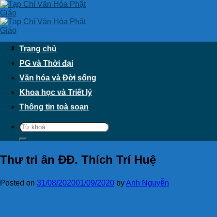
Skip
to
content
Trang chủ
PG và Thời đại
Văn hóa và Đời sống
Khoa học và Triết lý
Thông tin toà soạn
Thư tri ân ĐĐ. Thích Trí Huệ
Posted on
31/08/2020
01/09/2020
by
Anh Nguyễn