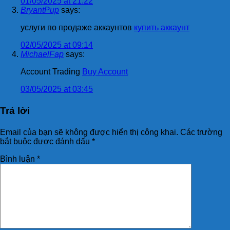
01/05/2025 at 21:22
BryantPup
says:
услуги по продаже аккаунтов
купить аккаунт
02/05/2025 at 09:14
MichaelFap
says:
Account Trading
Buy Account
03/05/2025 at 03:45
Trả lời
Email của bạn sẽ không được hiển thị công khai.
Các trường
bắt buộc được đánh dấu
*
Bình luận
*