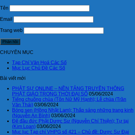
Tên
Email
Trang web
CHUYÊN MỤC
Tạp Chí Văn Hoá Các Số
Mục Lục Chủ Đề Các Số
Bài viết mới
PHẬT SỰ ONLINE – NỀN TẢNG TRUYỀN THÔNG
PHẬT GIÁO TRONG THỜI ĐẠI SỐ
05/06/2024
Tiếng chuông chùa (Tôn Nữ Mỹ Hạnh); Lễ chùa (Trần
Văn Thái)
03/06/2024
Bóng sen (Hồng Nhật Lam); Thắp sáng những trang kinh
(Nguyễn An Bình)
03/06/2024
Đê đầu đức Phật Dược Sư (Nguyễn Chí Thiện); Tự tại
(Kim Loan)
03/06/2024
Mục lục Tạp chí VHPG số 421 – Chủ đề: Dược Sư Đại