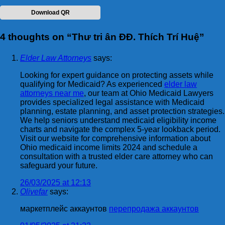
Download QR
4 thoughts on “
Thư tri ân ĐĐ. Thích Trí Huệ
”
Elder Law Attorneys
says:
Looking for expert guidance on protecting assets while
qualifying for Medicaid? As experienced
elder law
attorneys near me
, our team at Ohio Medicaid Lawyers
provides specialized legal assistance with Medicaid
planning, estate planning, and asset protection strategies.
We help seniors understand medicaid eligibility income
charts and navigate the complex 5-year lookback period.
Visit our website for comprehensive information about
Ohio medicaid income limits 2024 and schedule a
consultation with a trusted elder care attorney who can
safeguard your future.
26/03/2025 at 12:13
Olivefar
says:
маркетплейс аккаунтов
перепродажа аккаунтов